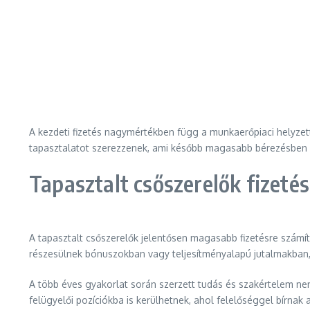
A kezdeti fizetés nagymértékben függ a munkaerőpiaci helyzett
tapasztalatot szerezzenek, ami később magasabb bérezésben é
Tapasztalt csőszerelők fizeté
A tapasztalt csőszerelők jelentősen magasabb fizetésre számí
részesülnek bónuszokban vagy teljesítményalapú jutalmakban,
A több éves gyakorlat során szerzett tudás és szakértelem n
felügyelői pozíciókba is kerülhetnek, ahol felelőséggel bírnak