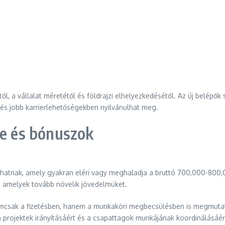
ől, a vállalat méretétől és földrajzi elhelyezkedésétől. Az új belépő
s jobb karrierlehetőségekben nyilvánulhat meg.
se és bónuszok
thatnak, amely gyakran eléri vagy meghaladja a bruttó 700,000-800,
 amelyek tovább növelik jövedelmüket.
emcsak a fizetésben, hanem a munkaköri megbecsülésben is megmutatk
 a projektek irányításáért és a csapattagok munkájának koordinálásáér