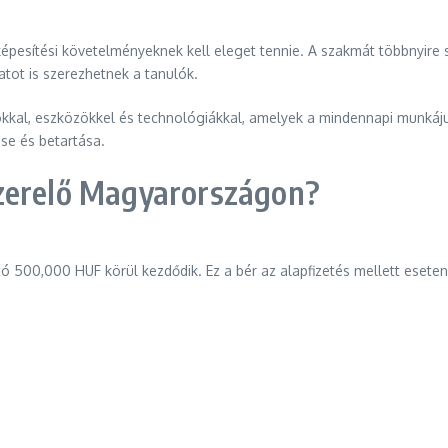
 képesítési követelményeknek kell eleget tennie. A szakmát többnyi
latot is szerezhetnek a tanulók.
al, eszközökkel és technológiákkal, amelyek a mindennapi munkájuk
se és betartása.
szerelő Magyarországon?
ó 500,000 HUF körül kezdődik. Ez a bér az alapfizetés mellett esete