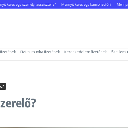
keres egy személyi asszisztens?
Mennyit keres egy kamionsofőr?
Mennyit ker
 fizetések
Fizikai munka fizetések
Kereskedelem fizetések
Szellemi 
es?
zerelő?