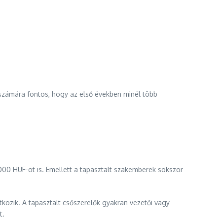
k számára fontos, hogy az első években minél több
000 HUF-ot is. Emellett a tapasztalt szakemberek sokszor
ozik. A tapasztalt csőszerelők gyakran vezetői vagy
t.