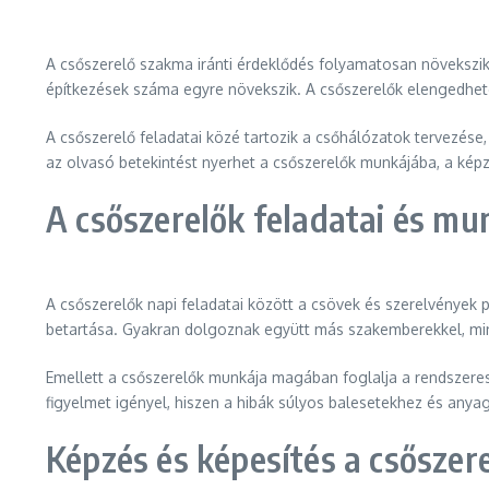
A csőszerelő szakma iránti érdeklődés folyamatosan növekszik, 
építkezések száma egyre növekszik. A csőszerelők elengedhete
A csőszerelő feladatai közé tartozik a csőhálózatok tervezése, 
az olvasó betekintést nyerhet a csőszerelők munkájába, a képz
A csőszerelők feladatai és m
A csőszerelők napi feladatai között a csövek és szerelvények p
betartása. Gyakran dolgoznak együtt más szakemberekkel, min
Emellett a csőszerelők munkája magában foglalja a rendszeres
figyelmet igényel, hiszen a hibák súlyos balesetekhez és anya
Képzés és képesítés a csőszer