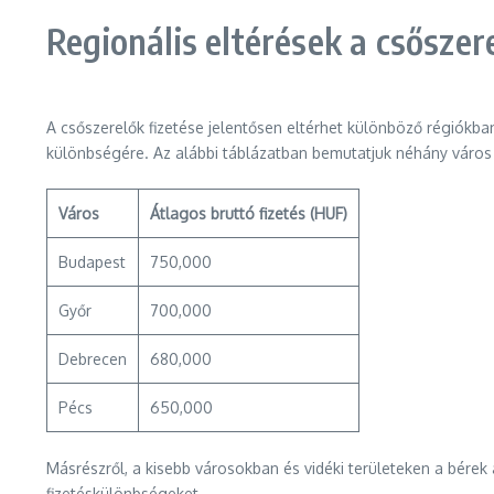
Regionális eltérések a csőszer
A csőszerelők fizetése jelentősen eltérhet különböző régiókb
különbségére. Az alábbi táblázatban bemutatjuk néhány város át
Város
Átlagos bruttó fizetés (HUF)
Budapest
750,000
Győr
700,000
Debrecen
680,000
Pécs
650,000
Másrészről, a kisebb városokban és vidéki területeken a bérek
fizetéskülönbségeket.