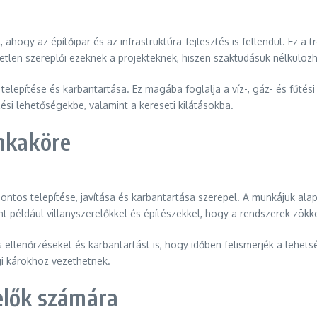
ahogy az építőipar és az infrastruktúra-fejlesztés is fellendül. Ez 
tlen szereplői ezeknek a projekteknek, hiszen szaktudásuk nélkülözhe
telepítése és karbantartása. Ez magába foglalja a víz-, gáz- és fűtési
ési lehetőségekbe, valamint a kereseti kilátásokba.
unkaköre
ontos telepítése, javítása és karbantartása szerepel. A munkájuk alap
t például villanyszerelőkkel és építészekkel, hogy a rendszerek zö
 ellenőrzéseket és karbantartást is, hogy időben felismerjék a lehet
gi károkhoz vezethetnek.
elők számára