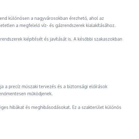
a trend különösen a nagyvárosokban érezhető, ahol az
tetlen a megfelelő víz- és gázrendszerek kialakításához.
 rendszerek kiépítését és javítását is. A későbbi szakaszokban
ja a precíz műszaki tervezés és a biztonsági előírások
kkenőmentesen működjenek.
séges hibákat és meghibásodásokat. Ez a szakterület különös