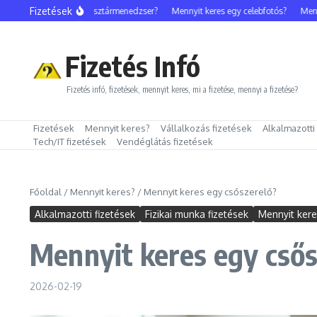
Ugrás a tartalomhoz
Fizetések
Mennyit keres egy sztármenedzser?
Mennyit keres egy celebfotós?
Mennyit 
Fizetés Infó
Fizetés infó, fizetések, mennyit keres, mi a fizetése, mennyi a fizetése?
Fizetések
Mennyit keres?
Vállalkozás fizetések
Alkalmazotti
Tech/IT fizetések
Vendéglátás fizetések
Főoldal
/
Mennyit keres?
/
Mennyit keres egy csőszerelő?
Alkalmazotti fizetések
Fizikai munka fizetések
Mennyit ker
Mennyit keres egy csős
2026-02-19