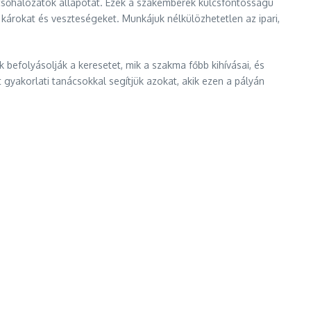
 csőhálózatok állapotát. Ezek a szakemberek kulcsfontosságú
árokat és veszteségeket. Munkájuk nélkülözhetetlen az ipari,
befolyásolják a keresetet, mik a szakma főbb kihívásai, és
 gyakorlati tanácsokkal segítjük azokat, akik ezen a pályán