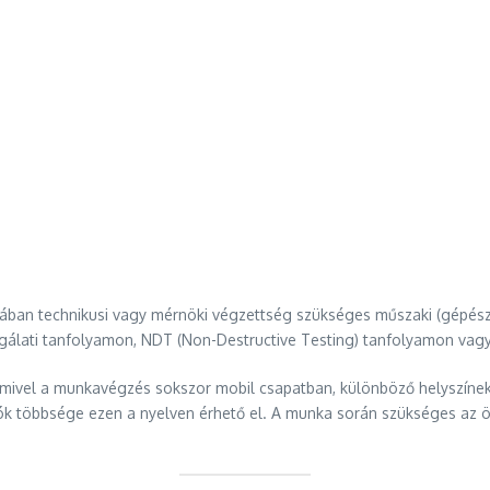
ban technikusi vagy mérnöki végzettség szükséges műszaki (gépész, v
izsgálati tanfolyamon, NDT (Non-Destructive Testing) tanfolyamon vag
 mivel a munkavégzés sokszor mobil csapatban, különböző helyszíneken
ók többsége ezen a nyelven érhető el. A munka során szükséges az 