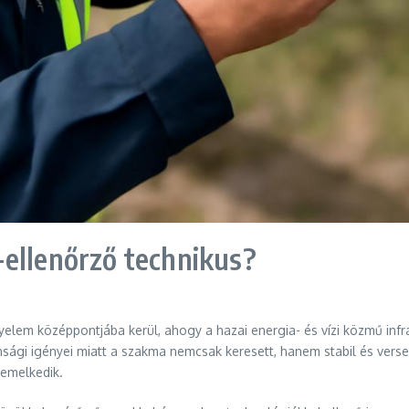
-ellenőrző technikus?
yelem középpontjába kerül, ahogy a hazai energia- és vízi közmű infr
nsági igényei miatt a szakma nemcsak keresett, hanem stabil és versen
emelkedik.