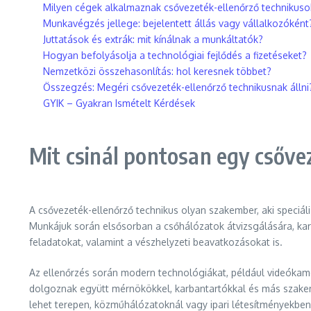
Milyen cégek alkalmaznak csővezeték-ellenőrző technikuso
Munkavégzés jellege: bejelentett állás vagy vállalkozóként
Juttatások és extrák: mit kínálnak a munkáltatók?
Hogyan befolyásolja a technológiai fejlődés a fizetéseket?
Nemzetközi összehasonlítás: hol keresnek többet?
Összegzés: Megéri csővezeték-ellenőrző technikusnak állni
GYIK – Gyakran Ismételt Kérdések
Mit csinál pontosan egy csőve
A csővezeték-ellenőrző technikus olyan szakember, aki speciáli
Munkájuk során elsősorban a csőhálózatok átvizsgálására, kar
feladatokat, valamint a vészhelyzeti beavatkozásokat is.
Az ellenőrzés során modern technológiákat, például videókam
dolgoznak együtt mérnökökkel, karbantartókkal és más szake
lehet terepen, közműhálózatoknál vagy ipari létesítményekben, 