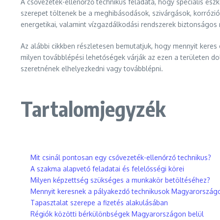
A csővezeték-ellenőrző technikus feladata, hogy speciális es
szerepet töltenek be a meghibásodások, szivárgások, korrózió
energetikai, valamint vízgazdálkodási rendszerek biztonságo
Az alábbi cikkben részletesen bemutatjuk, hogy mennyit keres 
milyen továbblépési lehetőségek várják az ezen a területen dol
szeretnének elhelyezkedni vagy továbblépni.
Tartalomjegyzék
Mit csinál pontosan egy csővezeték-ellenőrző technikus?
A szakma alapvető feladatai és felelősségi körei
Milyen képzettség szükséges a munkakör betöltéséhez?
Mennyit keresnek a pályakezdő technikusok Magyarország
Tapasztalat szerepe a fizetés alakulásában
Régiók közötti bérkülönbségek Magyarországon belül