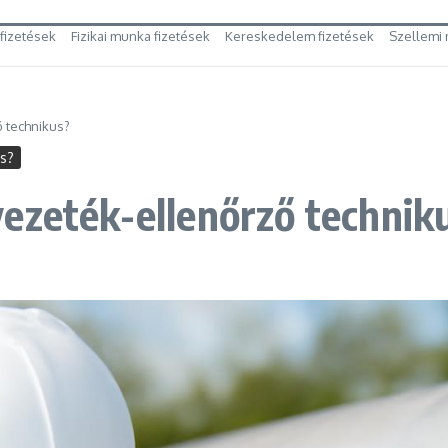
 fizetések
Fizikai munka fizetések
Kereskedelem fizetések
Szellemi 
 technikus?
es?
ezeték-ellenőrző technik