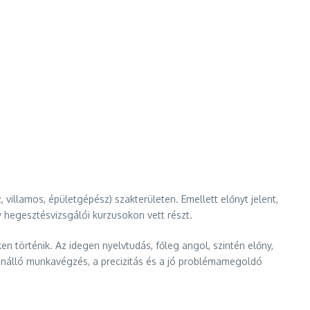
illamos, épületgépész) szakterületen. Emellett előnyt jelent,
y hegesztésvizsgálói kurzusokon vett részt.
 történik. Az idegen nyelvtudás, főleg angol, szintén előny,
önálló munkavégzés, a precizitás és a jó problémamegoldó