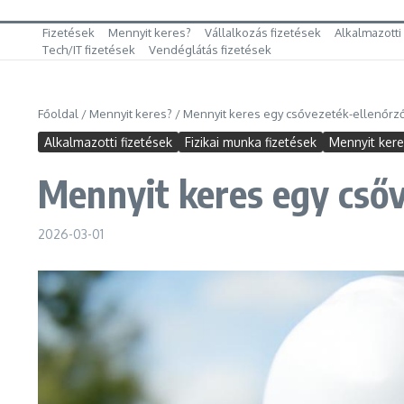
Fizetések
Mennyit keres?
Vállalkozás fizetések
Alkalmazotti
Tech/IT fizetések
Vendéglátás fizetések
Főoldal
/
Mennyit keres?
/
Mennyit keres egy csővezeték-ellenőrző
Alkalmazotti fizetések
Fizikai munka fizetések
Mennyit ker
Mennyit keres egy csőv
2026-03-01