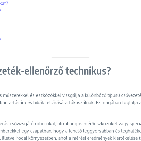
kat?
?
?
zeték-ellenőrző technikus?
s műszerekkel és eszközökkel vizsgálja a különböző típusú csővezeték-
bantartására és hibák feltárására fókuszálnak. Ez magában foglalja a
erás csővizsgáló robotokat, ultrahangos mérőeszközöket vagy speciá
mberekkel egy csapatban, hogy a lehető leggyorsabban és leghaték
illetve irodai környezetben, ahol a mérési eredmények kiértékelése t