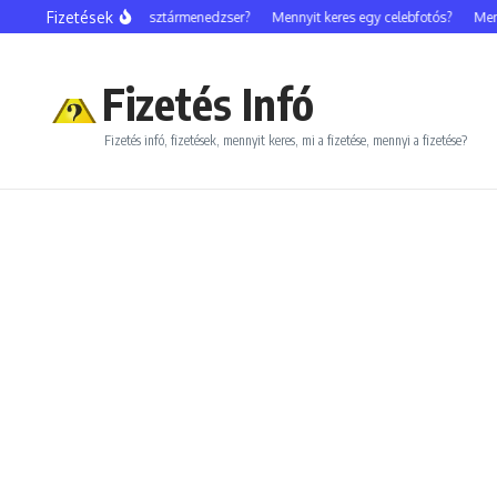
Ugrás a tartalomhoz
Fizetések
Mennyit keres egy sztármenedzser?
Mennyit keres egy celebfotós?
Mennyit 
Fizetés Infó
Fizetés infó, fizetések, mennyit keres, mi a fizetése, mennyi a fizetése?