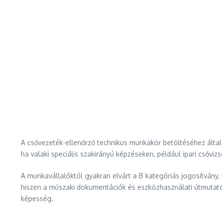
A csővezeték-ellenőrző technikus munkakör betöltéséhez általá
ha valaki speciális szakirányú képzéseken, például ipari csőv
A munkavállalóktól gyakran elvárt a B kategóriás jogosítvány,
hiszen a műszaki dokumentációk és eszközhasználati útmutat
képesség.