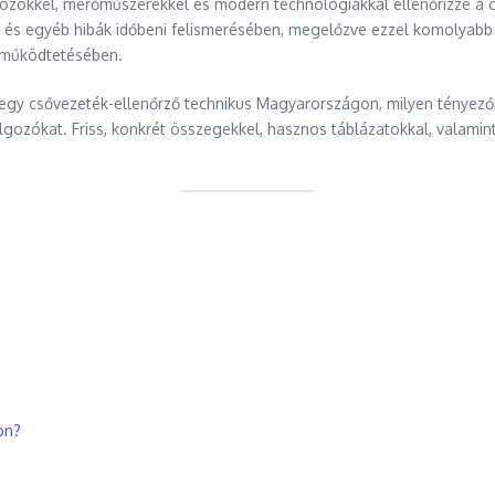
zközökkel, mérőműszerekkel és modern technológiákkal ellenőrizze a
 és egyéb hibák időbeni felismerésében, megelőzve ezzel komolyabb k
s működtetésében.
egy csővezeték-ellenőrző technikus Magyarországon, milyen tényezők 
gozókat. Friss, konkrét összegekkel, hasznos táblázatokkal, valamint
on?