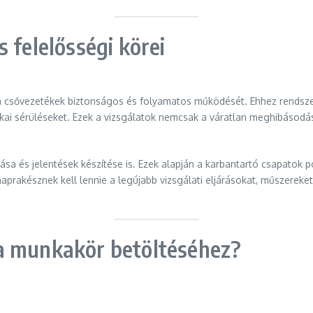
 felelősségi körei
 a csővezetékek biztonságos és folyamatos működését. Ehhez rendszer
fizikai sérüléseket. Ezek a vizsgálatok nemcsak a váratlan meghibáso
a és jelentések készítése is. Ezek alapján a karbantartó csapatok p
rakésznek kell lennie a legújabb vizsgálati eljárásokat, műszereket 
a munkakör betöltéséhez?