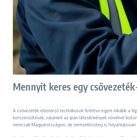
Mennyit keres egy csővezeték
A csővezeték-ellenőrző technikusok fizetése egyre inkább a fig
korszerűsítések, valamint az ipari létesítmények növekvő bizto
nemcsak Magyarországon, de nemzetközileg is folyamatosan 