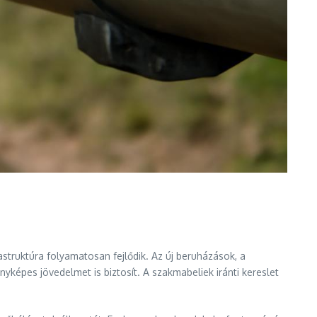
astruktúra folyamatosan fejlődik. Az új beruházások, a
yképes jövedelmet is biztosít. A szakmabeliek iránti kereslet