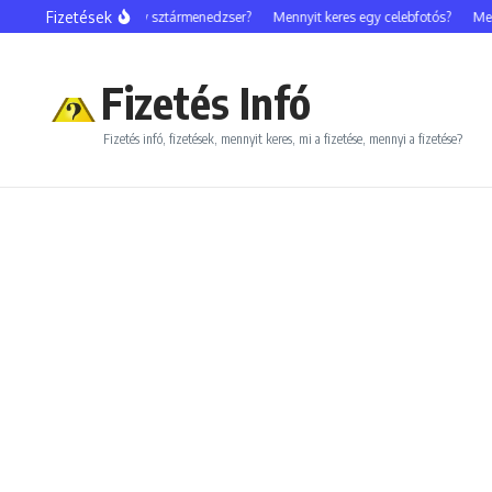
Ugrás a tartalomhoz
Fizetések
Mennyit keres egy sztármenedzser?
Mennyit keres egy celebfotós?
Mennyi
Fizetés Infó
Fizetés infó, fizetések, mennyit keres, mi a fizetése, mennyi a fizetése?