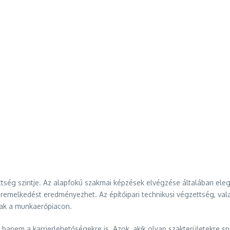
ettség szintje. Az alapfokú szakmai képzések elvégzése általában el
béremelkedést eredményezhet. Az építőipari technikusi végzettség, v
ak a munkaerőpiacon.
hanem a karrierlehetőségekre is. Azok, akik olyan szakterületekre sp