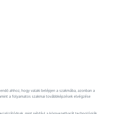
egendő ahhoz, hogy valaki belépjen a szakmába, azonban a
alamint a folyamatos szakmai továbbképzések elvégzése
ecializálódnak, mint például a környezetbarát technológiák