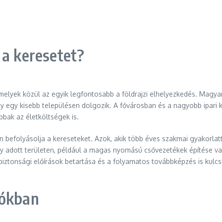
 a keresetet?
elyek közül az egyik legfontosabb a földrajzi elhelyezkedés. Magyar
 egy kisebb településen dolgozik. A fővárosban és a nagyobb ipari 
bak az életköltségek is.
n befolyásolja a kereseteket. Azok, akik több éves szakmai gyakorlat
y adott területen, például a magas nyomású csővezetékek építése vagy 
iztonsági előírások betartása és a folyamatos továbbképzés is kulcs
iókban