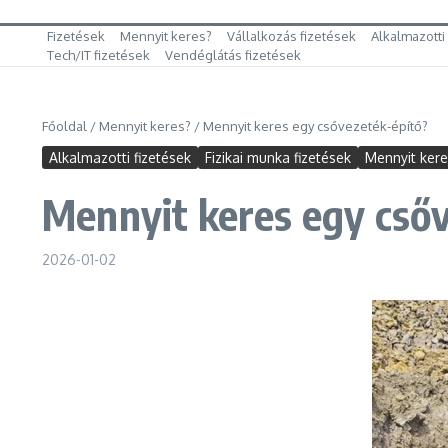
Fizetések
Mennyit keres?
Vállalkozás fizetések
Alkalmazotti
Tech/IT fizetések
Vendéglátás fizetések
Főoldal
/
Mennyit keres?
/
Mennyit keres egy csővezeték-építő?
Alkalmazotti fizetések
Fizikai munka fizetések
Mennyit ker
Mennyit keres egy cső
2026-01-02