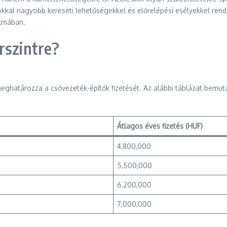
okkal nagyobb kereseti lehetőségekkel és előrelépési esélyekkel ren
akmában.
rszintre?
eghatározza a csővezeték-építők fizetését. Az alábbi táblázat bemut
Átlagos éves fizetés (HUF)
4,800,000
5,500,000
6,200,000
7,000,000