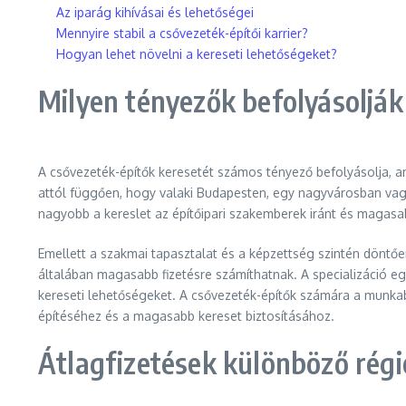
Az iparág kihívásai és lehetőségei
Mennyire stabil a csővezeték-építői karrier?
Hogyan lehet növelni a kereseti lehetőségeket?
Milyen tényezők befolyásolják
A csővezeték-építők keresetét számos tényező befolyásolja, am
attól függően, hogy valaki Budapesten, egy nagyvárosban vagy
nagyobb a kereslet az építőipari szakemberek iránt és magasab
Emellett a szakmai tapasztalat és a képzettség szintén döntőe
általában magasabb fizetésre számíthatnak. A specializáció eg
kereseti lehetőségeket. A csővezeték-építők számára a munkab
építéséhez és a magasabb kereset biztosításához.
Átlagfizetések különböző rég