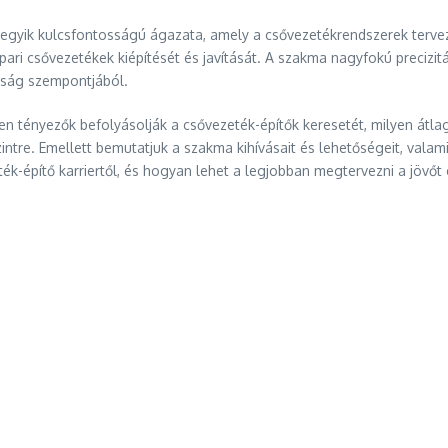
 egyik kulcsfontosságú ágazata, amely a csővezetékrendszerek tervezé
pari csővezetékek kiépítését és javítását. A szakma nagyfokú precizit
yság szempontjából.
en tényezők befolyásolják a csővezeték-építők keresetét, milyen átl
intre. Emellett bemutatjuk a szakma kihívásait és lehetőségeit, valami
ék-építő karriertől, és hogyan lehet a legjobban megtervezni a jövőt 