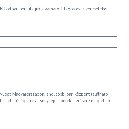
táblázatban bemutatjuk a várható átlagos éves kereseteket
Nyugat-Magyarországon, ahol több ipari központ található,
t is lehetőség van versenyképes bérek elérésére megfelelő