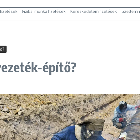
 fizetések
Fizikai munka fizetések
Kereskedelem fizetések
Szellemi 
es?
vezeték-építő?