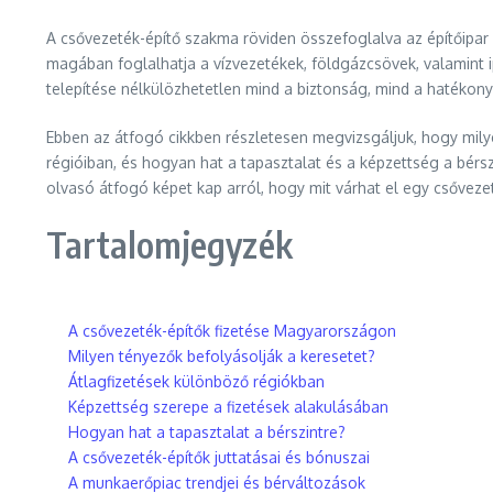
A csővezeték-építő szakma röviden összefoglalva az építőipar
magában foglalhatja a vízvezetékek, földgázcsövek, valamint i
telepítése nélkülözhetetlen mind a biztonság, mind a hatékon
Ebben az átfogó cikkben részletesen megvizsgáljuk, hogy mily
régióiban, és hogyan hat a tapasztalat és a képzettség a bérsz
olvasó átfogó képet kap arról, hogy mit várhat el egy csővezet
Tartalomjegyzék
A csővezeték-építők fizetése Magyarországon
Milyen tényezők befolyásolják a keresetet?
Átlagfizetések különböző régiókban
Képzettség szerepe a fizetések alakulásában
Hogyan hat a tapasztalat a bérszintre?
A csővezeték-építők juttatásai és bónuszai
A munkaerőpiac trendjei és bérváltozások