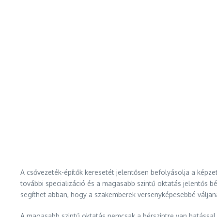
A csővezeték-építők keresetét jelentősen befolyásolja a képz
további specializáció és a magasabb szintű oktatás jelentős 
segíthet abban, hogy a szakemberek versenyképesebbé váljan
A magasabb szintű oktatás nemcsak a bérszintre van hatással, 