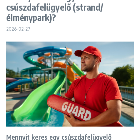
csúszdafelügyelő (strand/
élménypark)?
2026-02-27
Mennyit keres egy csúszdafelügyelő