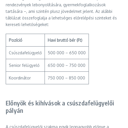
rendezvények lebonyolítására, gyermekfoglalkozások
tartására –, ami szintén plusz jövedelmet jelent. Az alábbi
táblázat összefoglalja a lehetséges előrelépési szinteket és
kereseti lehetőségeket:
Pozíció
Havi bruttó bér (Ft)
Csúszdafelügyelő
500 000 – 650 000
Senior felügyelő
650 000 – 750 000
Koordinátor
750 000 – 850 000
Előnyök és kihívások a csúszdafelügyelői
pályán
A csúszdafelügyelői szakma egyik legnagyobb előnye a