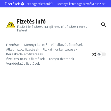
Ugrás a tartalomhoz
Fizetések
Mennyit keres egy celebfotós?
Mennyit keres egy személyi asszisztens?
Fizetés Infó
Fizetés infó, fizetések, mennyit keres, mi a fizetése, mennyi a
fizetése?
Fizetések
Mennyit keres?
Vállalkozás fizetések
Alkalmazotti fizetések
Fizikai munka fizetések
Kereskedelem fizetések
Szellemi munka fizetések
Tech/IT fizetések
Vendéglátás fizetések