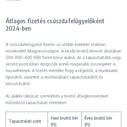
Átlagos fizetés csúszdafelügyelőként
2024-ben
A csúszdafelügyelői fizetés az utóbbi években stabilan
növekedett Magyarországon. A kezdő bruttó kereset általában
500 000–600 000 forint körül alakul, de a tapasztaltabb vagy
vezető pozícióban dolgozók ennél magasabb összegeket is
hazavihetnek. A fizetés mértéke függ a régiótól, a munkaadó
típusától, valamint a munkavállaló tapasztalatától és
beosztásától.
Az alábbi táblázat szemlélteti a bruttó átlagkereseteket
különböző tapasztalati szinteken:
Havi bruttó bér
Éves bruttó bér
Tapasztalati szint
(Ft)
(Ft)