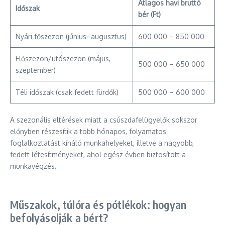
Átlagos havi bruttó
Időszak
bér (Ft)
Nyári főszezon (június–augusztus)
600 000 – 850 000
Előszezon/utószezon (május,
500 000 – 650 000
szeptember)
Téli időszak (csak fedett fürdők)
500 000 – 600 000
A szezonális eltérések miatt a csúszdafelügyelők sokszor
előnyben részesítik a több hónapos, folyamatos
foglalkoztatást kínáló munkahelyeket, illetve a nagyobb,
fedett létesítményeket, ahol egész évben biztosított a
munkavégzés.
Műszakok, túlóra és pótlékok: hogyan
befolyásolják a bért?