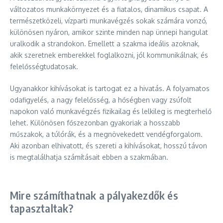
változatos munkakörnyezet és a fiatalos, dinamikus csapat. A
természetközeli, vízparti munkavégzés sokak számára vonzó,
különösen nyáron, amikor szinte minden nap ünnepi hangulat
uralkodik a strandokon. Emellett a szakma ideális azoknak,
akik szeretnek emberekkel foglalkozni, jól kommunikálnak, és
felelősségtudatosak.
Ugyanakkor kihívásokat is tartogat ez a hivatás. A folyamatos
odafigyelés, a nagy felelősség, a hőségben vagy zsúfolt
napokon való munkavégzés fizikailag és lelkileg is megterhelő
lehet. Különösen főszezonban gyakoriak a hosszabb
műszakok, a túlórák, és a megnövekedett vendégforgalom.
Aki azonban elhivatott, és szereti a kihívásokat, hosszú távon
is megtalálhatja számításait ebben a szakmában.
Mire számíthatnak a pályakezdők és
tapasztaltak?