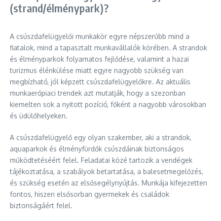
(strand/élménypark)?
A csúszdafelügyelői munkakör egyre népszerűbb mind a
fiatalok, mind a tapasztalt munkavállalók körében. A strandok
és élményparkok folyamatos fejlődése, valamint a hazai
turizmus élénkülése miatt egyre nagyobb szükség van
megbízható, jól képzett csúszdafelügyelőkre. Az aktuális
munkaerőpiaci trendek azt mutatják, hogy a szezonban
kiemelten sok a nyitott pozíció, főként a nagyobb városokban
és üdülőhelyeken.
A csúszdafelügyelő egy olyan szakember, aki a strandok,
aquaparkok és élményfürdők csúszdáinak biztonságos
működtetéséért felel. Feladatai közé tartozik a vendégek
tájékoztatása, a szabályok betartatása, a balesetmegelőzés,
és szükség esetén az elsősegélynyújtás. Munkája kifejezetten
fontos, hiszen elsősorban gyermekek és családok
biztonságáért felel.