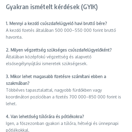
Gyakran ismételt kérdések (GYIK)
1. Mennyi a kezdő csúszdafelügyelő havi bruttó bére?
A kezdő fizetés általában 500 000–550 000 forint bruttó
havonta.
2. Milyen végzettség szükséges csúszdafelügyelőként?
Általában középfokú végzettség és alapvető
elsősegélynyújtási ismeretek szükségesek.
3. Mikor lehet magasabb fizetésre számítani ebben a
szakmában?
Többéves tapasztalattal, nagyobb fürdőkben vagy
koordinátori pozícióban a fizetés 700 000–850 000 forint is
lehet.
4. Van lehetőség túlórára és pótlékokra?
Igen, a főszezonban gyakori a túlóra, hétvégi és ünnepnapi
pótlékokkal.