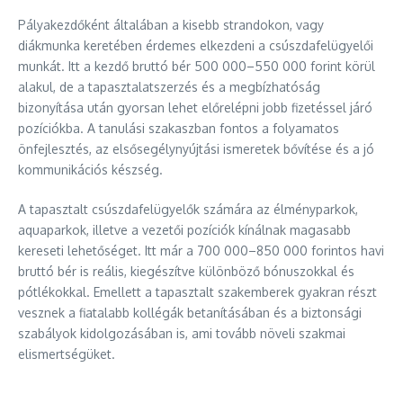
Pályakezdőként általában a kisebb strandokon, vagy
diákmunka keretében érdemes elkezdeni a csúszdafelügyelői
munkát. Itt a kezdő bruttó bér 500 000–550 000 forint körül
alakul, de a tapasztalatszerzés és a megbízhatóság
bizonyítása után gyorsan lehet előrelépni jobb fizetéssel járó
pozíciókba. A tanulási szakaszban fontos a folyamatos
önfejlesztés, az elsősegélynyújtási ismeretek bővítése és a jó
kommunikációs készség.
A tapasztalt csúszdafelügyelők számára az élményparkok,
aquaparkok, illetve a vezetői pozíciók kínálnak magasabb
kereseti lehetőséget. Itt már a 700 000–850 000 forintos havi
bruttó bér is reális, kiegészítve különböző bónuszokkal és
pótlékokkal. Emellett a tapasztalt szakemberek gyakran részt
vesznek a fiatalabb kollégák betanításában és a biztonsági
szabályok kidolgozásában is, ami tovább növeli szakmai
elismertségüket.