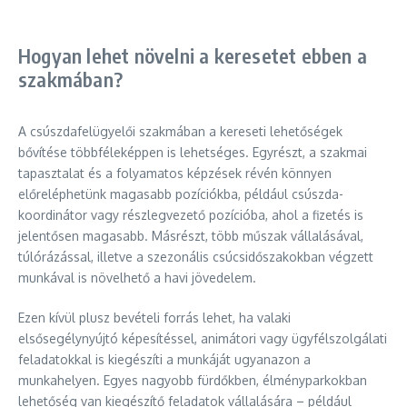
Hogyan lehet növelni a keresetet ebben a
szakmában?
A csúszdafelügyelői szakmában a kereseti lehetőségek
bővítése többféleképpen is lehetséges. Egyrészt, a szakmai
tapasztalat és a folyamatos képzések révén könnyen
előreléphetünk magasabb pozíciókba, például csúszda-
koordinátor vagy részlegvezető pozícióba, ahol a fizetés is
jelentősen magasabb. Másrészt, több műszak vállalásával,
túlórázással, illetve a szezonális csúcsidőszakokban végzett
munkával is növelhető a havi jövedelem.
Ezen kívül plusz bevételi forrás lehet, ha valaki
elsősegélynyújtó képesítéssel, animátori vagy ügyfélszolgálati
feladatokkal is kiegészíti a munkáját ugyanazon a
munkahelyen. Egyes nagyobb fürdőkben, élményparkokban
lehetőség van kiegészítő feladatok vállalására – például