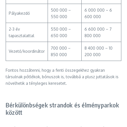
500 000 –
6 000 000 – 6
Pályakezdő
550 000
600 000
2-3 év
550 000 –
6 600 000 – 7
tapasztalattal
650 000
800 000
700 000 –
8 400 000 – 10
Vezető/koordinátor
850 000
200 000
Fontos hozzátenni, hogy a fenti összegekhez gyakran
társulnak pótlékok, bónuszok is, továbbá a plusz juttatások is
növelhetik a tényleges keresetet.
Bérkülönbségek strandok és élményparkok
között