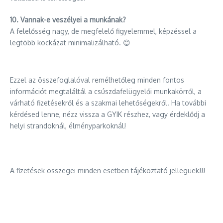
10. Vannak-e veszélyei a munkának?
A felelősség nagy, de megfelelő figyelemmel, képzéssel a
legtöbb kockázat minimalizálható. 😊
Ezzel az összefoglalóval remélhetőleg minden fontos
információt megtaláltál a csúszdafelügyelői munkakörről, a
várható fizetésekről és a szakmai lehetőségekről. Ha további
kérdésed lenne, nézz vissza a GYIK részhez, vagy érdeklődj a
helyi strandoknál, élményparkoknál!
A fizetések összegei minden esetben tájékoztató jellegüek!!!