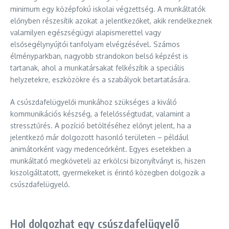
minimum egy középfokú iskolai végzettség. A munkáltatók
előnyben részesítik azokat a jelentkezőket, akik rendelkeznek
valamilyen egészségügyi alapismerettel vagy
elsősegélynyújtói tanfolyam elvégzésével. Számos
élményparkban, nagyobb strandokon belső képzést is
tartanak, ahol a munkatársakat felkészítik a speciális
helyzetekre, eszközökre és a szabályok betartatására.
A csúszdafelügyelői munkához szükséges a kiváló
kommunikációs készség, a felelősségtudat, valamint a
stressztűrés. A pozíció betöltéséhez előnyt jelent, ha a
jelentkező már dolgozott hasonló területen – például
animátorként vagy medenceőrként. Egyes esetekben a
munkáltató megköveteli az erkölcsi bizonyítványt is, hiszen
kiszolgáltatott, gyermekeket is érintő közegben dolgozik a
csúszdafelügyelő.
Hol dolgozhat egy csúszdafelügyelő