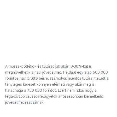
A műszakpótlékok és túlóradíjak akár 10-30%-kal is
megnövelhetik a havi jövedelmet. Például egy alap 600 000
forintos havi bruttó bérrel számolva, jelentős túlóra mellett a
tényleges kereset könnyen elérheti vagy akár meg is
haladhatja a 750 000 forintot. Ezért nem ritka, hogy a
legaktívabb csúszdafelügyelők a főszezonban kiemelkedő
jövedelmet realizálnak.