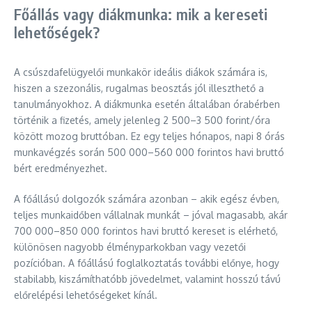
Főállás vagy diákmunka: mik a kereseti
lehetőségek?
A csúszdafelügyelői munkakör ideális diákok számára is,
hiszen a szezonális, rugalmas beosztás jól illeszthető a
tanulmányokhoz. A diákmunka esetén általában órabérben
történik a fizetés, amely jelenleg 2 500–3 500 forint/óra
között mozog bruttóban. Ez egy teljes hónapos, napi 8 órás
munkavégzés során 500 000–560 000 forintos havi bruttó
bért eredményezhet.
A főállású dolgozók számára azonban – akik egész évben,
teljes munkaidőben vállalnak munkát – jóval magasabb, akár
700 000–850 000 forintos havi bruttó kereset is elérhető,
különösen nagyobb élményparkokban vagy vezetői
pozícióban. A főállású foglalkoztatás további előnye, hogy
stabilabb, kiszámíthatóbb jövedelmet, valamint hosszú távú
előrelépési lehetőségeket kínál.