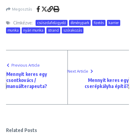
Megosztás
Címkézve:
csúszdafelügyelő
élménypark
fizetés
karrier
munka
nyári munka
strand
szórakozás
Previous Article
Next Article
Mennyit keres egy
csontkovács /
Mennyit keres egy
manuálterapeuta?
cserépkályha építő?
Related Posts