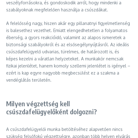
veszélyforrásokra, és gondoskodik arról, hogy mindenki a
szabályoknak megfelelően használja a csúszdákat.
A felelősség nagy, hiszen akár egy pillanatnyi figyelmetlenség
is balesethez vezethet. Emiatt elengedhetetlen a folyamatos
éberség, a gyors reakcióidő, valamint az alapos ismeretek a
biztonsági szabályokról és az elsősegélynyújtásról. Az ideális
csúszdafelügyelő udvarias, türelmes, de határozott is, és
képes kezelni a váratlan helyzeteket. A munkakör nemcsak
fizikai jelenlétet, hanem komoly szellemi jelenlétet is igényel –
ezért is kap egyre nagyobb megbecsülést ez a szakma a
vendéglátás területén.
Milyen végzettség kell
csúszdafelügyelőként dolgozni?
A csúszdafelügyelői munka betöltéséhez alapvetően nincs
szükség felsőfokú végzettségre, azonban több helyen elvárás