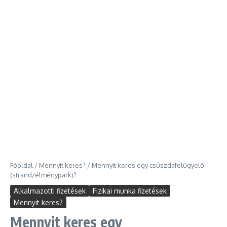
Főoldal
/
Mennyit keres?
/
Mennyit keres egy csúszdafelügyelő
(strand/élménypark)?
Alkalmazotti fizetések
Fizikai munka fizetések
Mennyit keres?
Mennyit keres egy