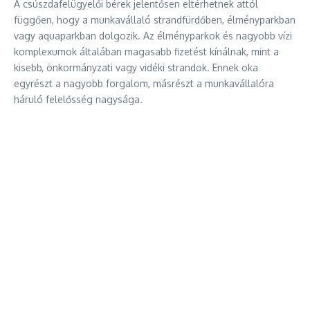
A csúszdafelügyelői bérek jelentősen eltérhetnek attól
függően, hogy a munkavállaló strandfürdőben, élményparkban
vagy aquaparkban dolgozik. Az élményparkok és nagyobb vízi
komplexumok általában magasabb fizetést kínálnak, mint a
kisebb, önkormányzati vagy vidéki strandok. Ennek oka
egyrészt a nagyobb forgalom, másrészt a munkavállalóra
háruló felelősség nagysága.