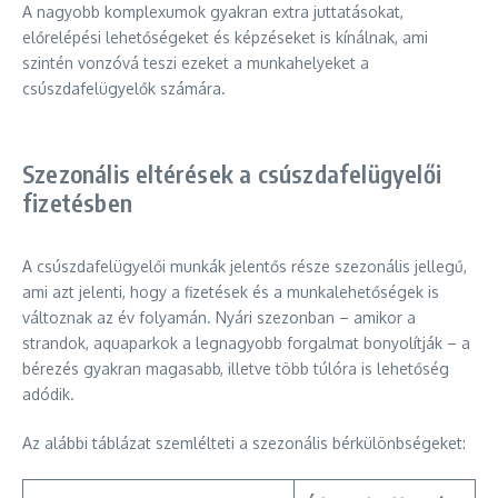
A nagyobb komplexumok gyakran extra juttatásokat,
előrelépési lehetőségeket és képzéseket is kínálnak, ami
szintén vonzóvá teszi ezeket a munkahelyeket a
csúszdafelügyelők számára.
Szezonális eltérések a csúszdafelügyelői
fizetésben
A csúszdafelügyelői munkák jelentős része szezonális jellegű,
ami azt jelenti, hogy a fizetések és a munkalehetőségek is
változnak az év folyamán. Nyári szezonban – amikor a
strandok, aquaparkok a legnagyobb forgalmat bonyolítják – a
bérezés gyakran magasabb, illetve több túlóra is lehetőség
adódik.
Az alábbi táblázat szemlélteti a szezonális bérkülönbségeket: