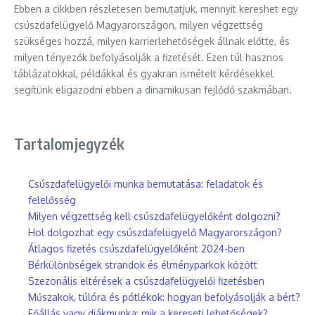
Ebben a cikkben részletesen bemutatjuk, mennyit kereshet egy
csúszdafelügyelő Magyarországon, milyen végzettség
szükséges hozzá, milyen karrierlehetőségek állnak előtte, és
milyen tényezők befolyásolják a fizetését. Ezen túl hasznos
táblázatokkal, példákkal és gyakran ismételt kérdésekkel
segítünk eligazodni ebben a dinamikusan fejlődő szakmában.
Tartalomjegyzék
Csúszdafelügyelői munka bemutatása: feladatok és
felelősség
Milyen végzettség kell csúszdafelügyelőként dolgozni?
Hol dolgozhat egy csúszdafelügyelő Magyarországon?
Átlagos fizetés csúszdafelügyelőként 2024-ben
Bérkülönbségek strandok és élményparkok között
Szezonális eltérések a csúszdafelügyelői fizetésben
Műszakok, túlóra és pótlékok: hogyan befolyásolják a bért?
Főállás vagy diákmunka: mik a kereseti lehetőségek?