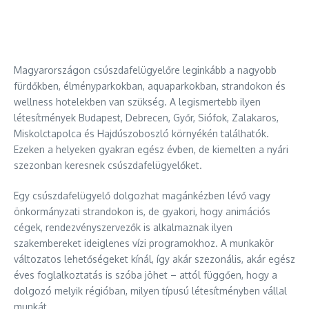
Magyarországon csúszdafelügyelőre leginkább a nagyobb
fürdőkben, élményparkokban, aquaparkokban, strandokon és
wellness hotelekben van szükség. A legismertebb ilyen
létesítmények Budapest, Debrecen, Győr, Siófok, Zalakaros,
Miskolctapolca és Hajdúszoboszló környékén találhatók.
Ezeken a helyeken gyakran egész évben, de kiemelten a nyári
szezonban keresnek csúszdafelügyelőket.
Egy csúszdafelügyelő dolgozhat magánkézben lévő vagy
önkormányzati strandokon is, de gyakori, hogy animációs
cégek, rendezvényszervezők is alkalmaznak ilyen
szakembereket ideiglenes vízi programokhoz. A munkakör
változatos lehetőségeket kínál, így akár szezonális, akár egész
éves foglalkoztatás is szóba jöhet – attól függően, hogy a
dolgozó melyik régióban, milyen típusú létesítményben vállal
munkát.