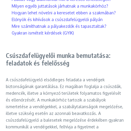
Milyen egyéb juttatások járhatnak a munkakörhöz?
Hogyan lehet növelni a keresetet ebben a szakmában?
Előnyök és kihívások a csúszdafelügyelői pályán
Mire számíthatnak a pályakezdők és tapasztaltak?
Gyakran ismételt kérdések (GYIK)
Csúszdafelügyelői munka bemutatása:
feladatok és felelősség
A csúszdafelügyelő elsődleges feladata a vendégek
biztonságának garantálása. Ez magában foglalja a csúszdák,
medencék, illetve a környező területek folyamatos figyelését
és ellenőrzését. A munkakörhöz tartozik a szabályok
ismertetése a vendégekkel, a szabálytalanságok megelőzése,
illetve szükség esetén az azonnali beavatkozás. A
csúszdafelügyelő a balesetek megelőzése érdekében gyakran
kommunikál a vendégekkel, felhívja a figyelmet a