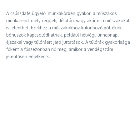
A csúszdafelügyelői munkakörben gyakori a műszakos
munkarend, mely reggeli, délutáni vagy akár esti műszakokat
is jelenthet. Ezekhez a műszakokhoz különböző pótlékok,
bónuszok kapcsolódhatnak, például hétvégi, ünnepnapi,
éjszakai vagy túlóráért járó juttatások. A túlórák gyakorisága
főként a főszezonban nő meg, amikor a vendégszám
jelentősen emelkedik.