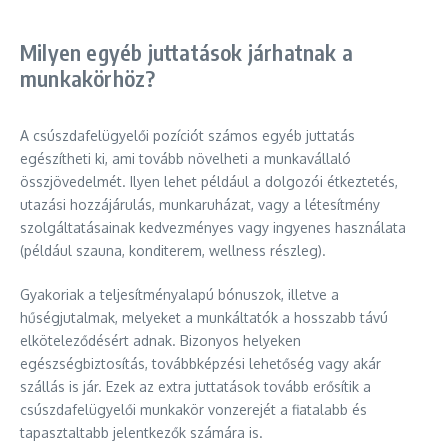
Milyen egyéb juttatások járhatnak a
munkakörhöz?
A csúszdafelügyelői pozíciót számos egyéb juttatás
egészítheti ki, ami tovább növelheti a munkavállaló
összjövedelmét. Ilyen lehet például a dolgozói étkeztetés,
utazási hozzájárulás, munkaruházat, vagy a létesítmény
szolgáltatásainak kedvezményes vagy ingyenes használata
(például szauna, konditerem, wellness részleg).
Gyakoriak a teljesítményalapú bónuszok, illetve a
hűségjutalmak, melyeket a munkáltatók a hosszabb távú
elköteleződésért adnak. Bizonyos helyeken
egészségbiztosítás, továbbképzési lehetőség vagy akár
szállás is jár. Ezek az extra juttatások tovább erősítik a
csúszdafelügyelői munkakör vonzerejét a fiatalabb és
tapasztaltabb jelentkezők számára is.