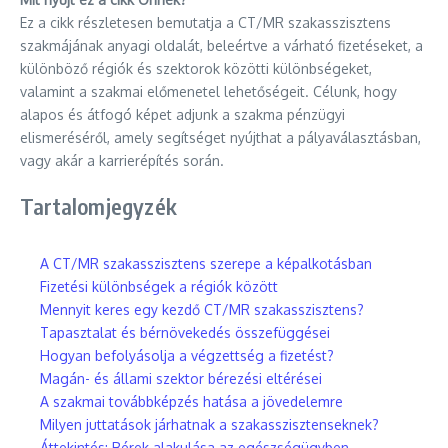
Ez a cikk részletesen bemutatja a CT/MR szakasszisztens
szakmájának anyagi oldalát, beleértve a várható fizetéseket, a
különböző régiók és szektorok közötti különbségeket,
valamint a szakmai előmenetel lehetőségeit. Célunk, hogy
alapos és átfogó képet adjunk a szakma pénzügyi
elismeréséről, amely segítséget nyújthat a pályaválasztásban,
vagy akár a karrierépítés során.
Tartalomjegyzék
A CT/MR szakasszisztens szerepe a képalkotásban
Fizetési különbségek a régiók között
Mennyit keres egy kezdő CT/MR szakasszisztens?
Tapasztalat és bérnövekedés összefüggései
Hogyan befolyásolja a végzettség a fizetést?
Magán- és állami szektor bérezési eltérései
A szakmai továbbképzés hatása a jövedelemre
Milyen juttatások járhatnak a szakasszisztenseknek?
Áttekintés: Bérek alakulása az egészségügyben