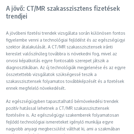
A jövő: CT/MR szakasszisztens fizetések
trendjei
A jövőbeni fizetési trendek vizsgálata során különösen fontos
figyelembe venni a technológiai fejlődést és az egészségügyi
szektor átalakulását. A CT/MR szakasszisztensek iránti
kereslet valószínűleg továbbra is növekedni fog, mivel az
orvosi képalkotás egyre fontosabb szerepet játszik a
diagnosztikában. Az új technológiák megjelenése és az egyre
összetettebb vizsgálatok szükségessé teszik a
szakasszisztensek folyamatos továbbképzését és a fizetések
ennek megfelelő növekedését.
Az egészségügyben tapasztalható bérnövekedési trendek
pozitív hatással lehetnek a CT/MR szakasszisztensek
fizetésére is. Az egészségügyi szakemberek folyamatosan
fejlődő technológiai ismereteket igénylő munkája egyre
nagyobb anyagi megbecsülést válthat ki, ami a szakmában