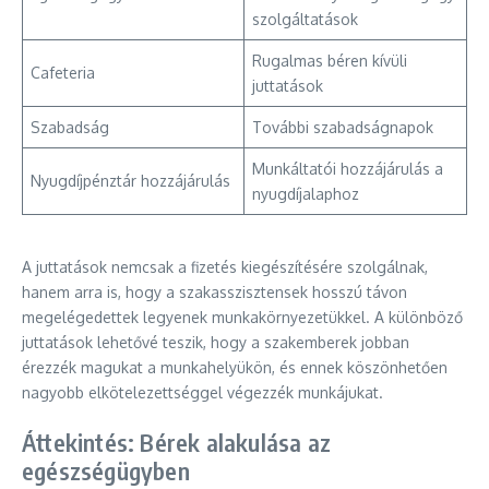
szolgáltatások
Rugalmas béren kívüli
Cafeteria
juttatások
Szabadság
További szabadságnapok
Munkáltatói hozzájárulás a
Nyugdíjpénztár hozzájárulás
nyugdíjalaphoz
A juttatások nemcsak a fizetés kiegészítésére szolgálnak,
hanem arra is, hogy a szakasszisztensek hosszú távon
megelégedettek legyenek munkakörnyezetükkel. A különböző
juttatások lehetővé teszik, hogy a szakemberek jobban
érezzék magukat a munkahelyükön, és ennek köszönhetően
nagyobb elkötelezettséggel végezzék munkájukat.
Áttekintés: Bérek alakulása az
egészségügyben