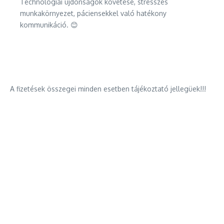
Technológiai újdonságok követése, stresszes
munkakörnyezet, páciensekkel való hatékony
kommunikáció. 😊
A fizetések összegei minden esetben tájékoztató jellegüek!!!