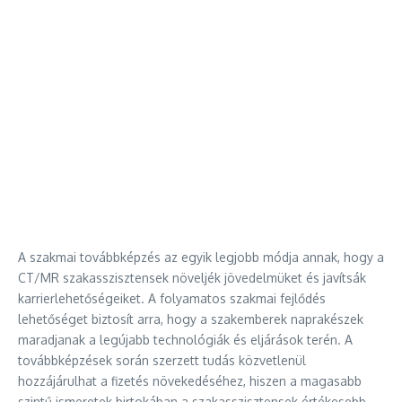
A szakmai továbbképzés az egyik legjobb módja annak, hogy a
CT/MR szakasszisztensek növeljék jövedelmüket és javítsák
karrierlehetőségeiket. A folyamatos szakmai fejlődés
lehetőséget biztosít arra, hogy a szakemberek naprakészek
maradjanak a legújabb technológiák és eljárások terén. A
továbbképzések során szerzett tudás közvetlenül
hozzájárulhat a fizetés növekedéséhez, hiszen a magasabb
szintű ismeretek birtokában a szakasszisztensek értékesebb