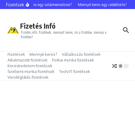
Ugrás a tartalomhoz
Fizetések
Mennyit keres egy sztármenedzser?
Mennyit keres egy celebfotós?
Me
Fizetés Infó
Fizetés infó, fizetések, mennyit keres, mi a fizetése, mennyi a
fizetése?
Fizetések
Mennyit keres?
Vállalkozás fizetések
Alkalmazotti fizetések
Fizikai munka fizetések
Kereskedelem fizetések
Szellemi munka fizetések
Tech/IT fizetések
Vendéglátás fizetések