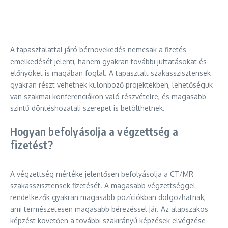
A tapasztalattal járó bérnövekedés nemcsak a fizetés
emelkedését jelenti, hanem gyakran további juttatásokat és
előnyöket is magában foglal. A tapasztalt szakasszisztensek
gyakran részt vehetnek különböző projektekben, lehetőségük
van szakmai konferenciákon való részvételre, és magasabb
szintű döntéshozatali szerepet is betölthetnek.
Hogyan befolyásolja a végzettség a
fizetést?
A végzettség mértéke jelentősen befolyásolja a CT/MR
szakasszisztensek fizetését. A magasabb végzettséggel
rendelkezők gyakran magasabb pozíciókban dolgozhatnak,
ami természetesen magasabb bérezéssel jár. Az alapszakos
képzést követően a további szakirányú képzések elvégzése