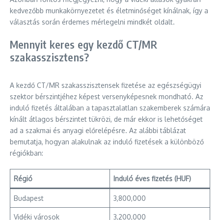
kedvezőbb munkakörnyezetet és életminőséget kínálnak, így a
választás során érdemes mérlegelni mindkét oldalt.
Mennyit keres egy kezdő CT/MR
szakasszisztens?
A kezdő CT/MR szakasszisztensek fizetése az egészségügyi
szektor bérszintjéhez képest versenyképesnek mondható. Az
induló fizetés általában a tapasztalatlan szakemberek számára
kínált átlagos bérszintet tükrözi, de már ekkor is lehetőséget
ad a szakmai és anyagi előrelépésre. Az alábbi táblázat
bemutatja, hogyan alakulnak az induló fizetések a különböző
régiókban:
Régió
Induló éves fizetés (HUF)
Budapest
3,800,000
Vidéki városok
3,200,000