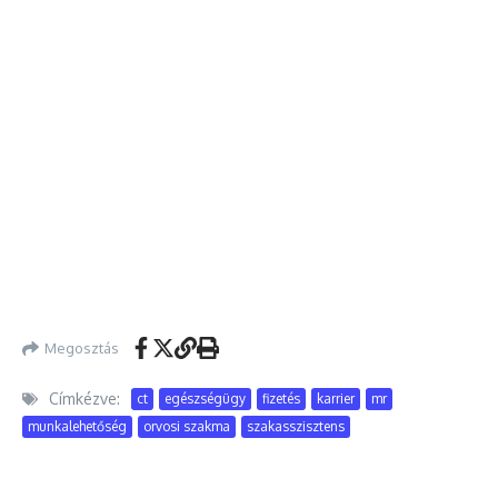
Megosztás
Címkézve:
ct
egészségügy
fizetés
karrier
mr
munkalehetőség
orvosi szakma
szakasszisztens