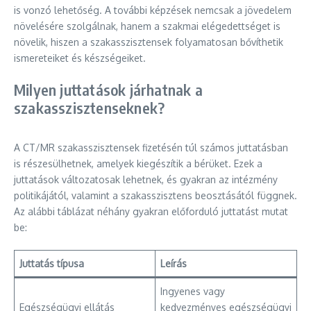
is vonzó lehetőség. A további képzések nemcsak a jövedelem
növelésére szolgálnak, hanem a szakmai elégedettséget is
növelik, hiszen a szakasszisztensek folyamatosan bővíthetik
ismereteiket és készségeiket.
Milyen juttatások járhatnak a
szakasszisztenseknek?
A CT/MR szakasszisztensek fizetésén túl számos juttatásban
is részesülhetnek, amelyek kiegészítik a bérüket. Ezek a
juttatások változatosak lehetnek, és gyakran az intézmény
politikájától, valamint a szakasszisztens beosztásától függnek.
Az alábbi táblázat néhány gyakran előforduló juttatást mutat
be:
Juttatás típusa
Leírás
Ingyenes vagy
Egészségügyi ellátás
kedvezményes egészségügyi