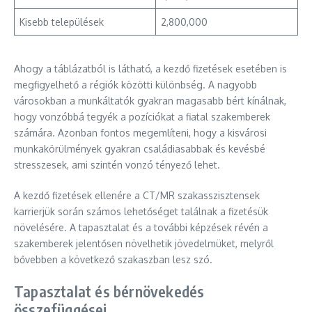
Kisebb települések
2,800,000
Ahogy a táblázatból is látható, a kezdő fizetések esetében is
megfigyelhető a régiók közötti különbség. A nagyobb
városokban a munkáltatók gyakran magasabb bért kínálnak,
hogy vonzóbbá tegyék a pozíciókat a fiatal szakemberek
számára. Azonban fontos megemlíteni, hogy a kisvárosi
munkakörülmények gyakran családiasabbak és kevésbé
stresszesek, ami szintén vonzó tényező lehet.
A kezdő fizetések ellenére a CT/MR szakasszisztensek
karrierjük során számos lehetőséget találnak a fizetésük
növelésére. A tapasztalat és a további képzések révén a
szakemberek jelentősen növelhetik jövedelmüket, melyről
bővebben a következő szakaszban lesz szó.
Tapasztalat és bérnövekedés
összefüggései