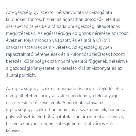
Az egészségügyi szektor bérszínvonalának vizsgálata
különösen fontos, hiszen az ágazatban dolgozók jelentős
szerepet töltenek be a társadalom egészségi állapotának
megőrzésében. Az egészségügyi dolgozók bérezése az utóbbi
években folyamatosan változott, és ez alól a CT/MR
szakasszisztensek sem kivételek. Az egészségügyben
tapasztalható béremelések és a különböző területek közötti
bérezési különbségek számos tényezőtől függenek, beleértve
a gazdasági környezetet, a kereslet-kínálat viszonyát és az
állami politikát.
Az egészségügyi szektor fennmaradásához és fejlődéséhez
elengedhetetlen, hogy a szakemberek megfelelő anyagi
elismerésben részesüljenek. A bérek alakulása az
egészségügyi szektorban nemcsak a szakmabeliek, hanem a
pályaválasztás előtt álló fiatalok számára is fontos tényező,
hiszen az anyagi megbecsülés jelentős motivációs erőt
képvisel.