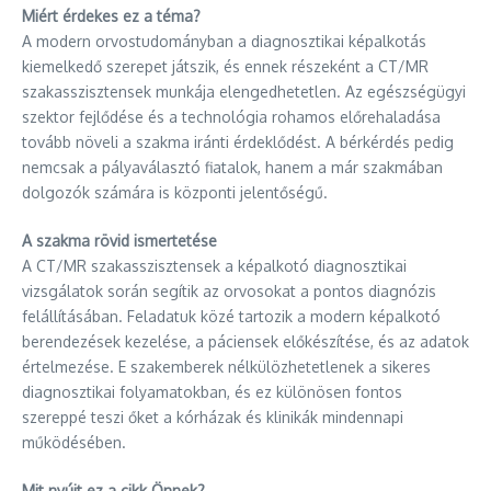
Miért érdekes ez a téma?
A modern orvostudományban a diagnosztikai képalkotás
kiemelkedő szerepet játszik, és ennek részeként a CT/MR
szakasszisztensek munkája elengedhetetlen. Az egészségügyi
szektor fejlődése és a technológia rohamos előrehaladása
tovább növeli a szakma iránti érdeklődést. A bérkérdés pedig
nemcsak a pályaválasztó fiatalok, hanem a már szakmában
dolgozók számára is központi jelentőségű.
A szakma rövid ismertetése
A CT/MR szakasszisztensek a képalkotó diagnosztikai
vizsgálatok során segítik az orvosokat a pontos diagnózis
felállításában. Feladatuk közé tartozik a modern képalkotó
berendezések kezelése, a páciensek előkészítése, és az adatok
értelmezése. E szakemberek nélkülözhetetlenek a sikeres
diagnosztikai folyamatokban, és ez különösen fontos
szereppé teszi őket a kórházak és klinikák mindennapi
működésében.
Mit nyújt ez a cikk Önnek?