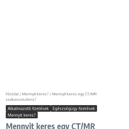
Főoldal
/
Mennyit keres?
/
Mennyit keres egy CT/MR
szakasszisztens?
Alkalmazotti fizetések
Egészségügy fizetések
Mennyit keres?
Mennyit keres egy CT/MR