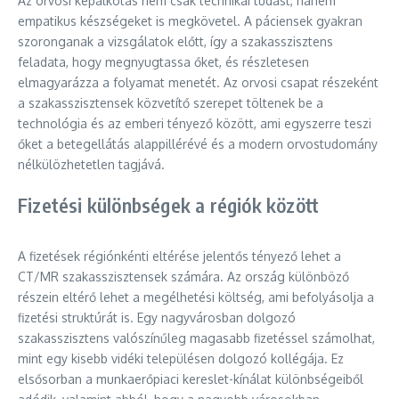
Az orvosi képalkotás nem csak technikai tudást, hanem
empatikus készségeket is megkövetel. A páciensek gyakran
szoronganak a vizsgálatok előtt, így a szakasszisztens
feladata, hogy megnyugtassa őket, és részletesen
elmagyarázza a folyamat menetét. Az orvosi csapat részeként
a szakasszisztensek közvetítő szerepet töltenek be a
technológia és az emberi tényező között, ami egyszerre teszi
őket a betegellátás alappillérévé és a modern orvostudomány
nélkülözhetetlen tagjává.
Fizetési különbségek a régiók között
A fizetések régiónkénti eltérése jelentős tényező lehet a
CT/MR szakasszisztensek számára. Az ország különböző
részein eltérő lehet a megélhetési költség, ami befolyásolja a
fizetési struktúrát is. Egy nagyvárosban dolgozó
szakasszisztens valószínűleg magasabb fizetéssel számolhat,
mint egy kisebb vidéki településen dolgozó kollégája. Ez
elsősorban a munkaerőpiaci kereslet-kínálat különbségeiből