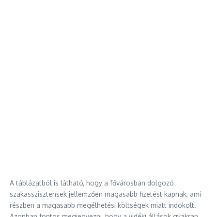
A táblázatból is látható, hogy a fővárosban dolgozó
szakasszisztensek jellemzően magasabb fizetést kapnak, ami
részben a magasabb megélhetési költségek miatt indokolt.
Azonban fontos megjegyezni, hogy a vidéki állások gyakran