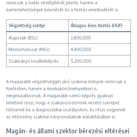
nemcsak a tudás elmélyítését jelenti, hanem a
karrierlehetőségek bővülését és a fizetés emelkedését is.
Végzettség szintje
Átlagos éves fizetés (HUF)
Alapszak (BSc)
3,800,000
Mesterfokozat (MSc)
4,800,000
Szakirányú továbbképzés
5,200,000
A magasabb végzettséggel járó szakmai előnyök nemcsak a
fizetésben, hanem a munkakörülményekben is
megmutatkoznak. A magasabb szintű képzés gyakran
lehetővé teszi, hogy a szakasszisztensek vezető szerepet
töltsenek be a diagnosztikai osztályokon, és részt vegyenek
az intézmény szakmai irányvonalainak kialakításában is.
Magán- és állami szektor bérezési eltérései