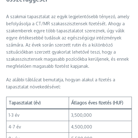
A szakmai tapasztalat az egyik legjelentősebb tényező, amely
befolyásolja a CT/MR szakasszisztensek fizetését. Ahogy a
szakemberek egyre több tapasztalatot szereznek, úgy válik
egyre értékesebbé tudásuk az egészségügyi intézmények
számára. Az évek során szerzett rutin és a különböző
szituációkban szerzett gyakorlat lehetővé teszi, hogy a
szakasszisztensek magasabb pozíciókba kerüljenek, és ennek
megfelelően magasabb fizetést kapjanak.
Az alábbi táblázat bemutatja, hogyan alakul a fizetés a
tapasztalat növekedésével:
Tapasztalat (év)
Átlagos éves fizetés (HUF)
1-3 év
3,500,000
4-7 év
4,500,000