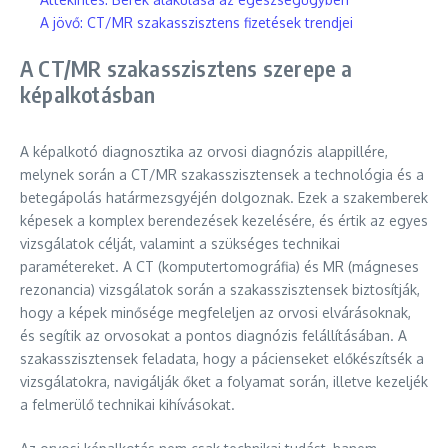
A jövő: CT/MR szakasszisztens fizetések trendjei
A CT/MR szakasszisztens szerepe a
képalkotásban
A képalkotó diagnosztika az orvosi diagnózis alappillére,
melynek során a CT/MR szakasszisztensek a technológia és a
betegápolás határmezsgyéjén dolgoznak. Ezek a szakemberek
képesek a komplex berendezések kezelésére, és értik az egyes
vizsgálatok célját, valamint a szükséges technikai
paramétereket. A CT (komputertomográfia) és MR (mágneses
rezonancia) vizsgálatok során a szakasszisztensek biztosítják,
hogy a képek minősége megfeleljen az orvosi elvárásoknak,
és segítik az orvosokat a pontos diagnózis felállításában. A
szakasszisztensek feladata, hogy a pácienseket előkészítsék a
vizsgálatokra, navigálják őket a folyamat során, illetve kezeljék
a felmerülő technikai kihívásokat.