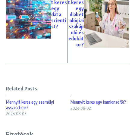
t keres
t keres
egy
egy
data
diabet
scienti
ológiai
st?
szakáp
oló és
edukát
or?
Related Posts
Mennyit keres egy személyi
Mennyit keres egy kamionsofőr?
asszisztens?
2026-08-02
2026-08-03
Fizetések