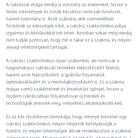
A cukrászat világa mindig is vonzotta az embereket, hiszen a
finom sütemények és torták készítése nemcsak művészet,
hanem tudomány is. Azok számára, akik szenvedéllyel
fordulnak az édességek iránt, a cukrász szaktechnikus pálya
izgalmas és kihívásokkal teli lehet. Azonban sokan még mindig
nem tudják pontosan, hogy mit is takar ez a szakma, és milyen
anyagi lehetőségeket tartogat.
A cukrász szaktechnikus olyan szakember, aki nemcsak a
hagyományos cukrászati termékek elkészítéséért felelős,
hanem azok fejlesztéséért, a gyártási folyamatok
optimalizálásáért és a minőségbiztosításért is. Ez a szakma
magas szintű szakértelmet és kreativitást igényel, hiszen a
modern cukrászatban folyamatosan új trendek és
technológiák jelennek meg, melyekhez alkalmazkodni kell.
Ez az írás részletesen bemutatja, hogy mennyit kereshet egy
cukrász szaktechnikus, milyen tényezők befolyásolják a
fizetést, és milyen lehetőségek állnak rendelkezésre a szakmai
előmenetel terén. Megvizsgáljuk az oktatás, a tapasztalat és a