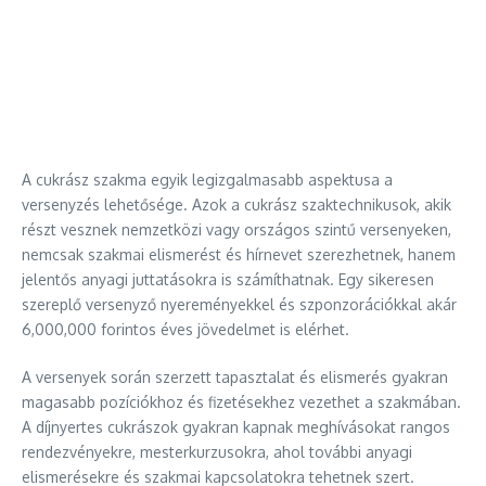
A cukrász szakma egyik legizgalmasabb aspektusa a
versenyzés lehetősége. Azok a cukrász szaktechnikusok, akik
részt vesznek nemzetközi vagy országos szintű versenyeken,
nemcsak szakmai elismerést és hírnevet szerezhetnek, hanem
jelentős anyagi juttatásokra is számíthatnak. Egy sikeresen
szereplő versenyző nyereményekkel és szponzorációkkal akár
6,000,000 forintos éves jövedelmet is elérhet.
A versenyek során szerzett tapasztalat és elismerés gyakran
magasabb pozíciókhoz és fizetésekhez vezethet a szakmában.
A díjnyertes cukrászok gyakran kapnak meghívásokat rangos
rendezvényekre, mesterkurzusokra, ahol további anyagi
elismerésekre és szakmai kapcsolatokra tehetnek szert.