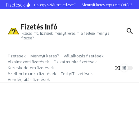
Ugrás a tartalomhoz
Fizetések
Mennyit keres egy sztármenedzser?
Mennyit keres egy celebfotós?
Me
Fizetés Infó
Fizetés infó, fizetések, mennyit keres, mi a fizetése, mennyi a
fizetése?
Fizetések
Mennyit keres?
Vállalkozás fizetések
Alkalmazotti fizetések
Fizikai munka fizetések
Kereskedelem fizetések
Szellemi munka fizetések
Tech/IT fizetések
Vendéglátás fizetések