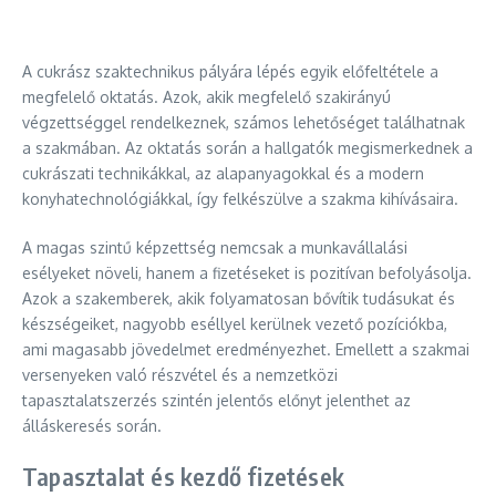
A cukrász szaktechnikus pályára lépés egyik előfeltétele a
megfelelő oktatás. Azok, akik megfelelő szakirányú
végzettséggel rendelkeznek, számos lehetőséget találhatnak
a szakmában. Az oktatás során a hallgatók megismerkednek a
cukrászati technikákkal, az alapanyagokkal és a modern
konyhatechnológiákkal, így felkészülve a szakma kihívásaira.
A magas szintű képzettség nemcsak a munkavállalási
esélyeket növeli, hanem a fizetéseket is pozitívan befolyásolja.
Azok a szakemberek, akik folyamatosan bővítik tudásukat és
készségeiket, nagyobb eséllyel kerülnek vezető pozíciókba,
ami magasabb jövedelmet eredményezhet. Emellett a szakmai
versenyeken való részvétel és a nemzetközi
tapasztalatszerzés szintén jelentős előnyt jelenthet az
álláskeresés során.
Tapasztalat és kezdő fizetések