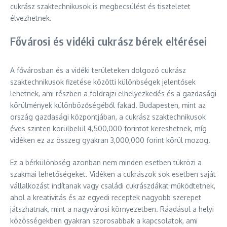
cukrász szaktechnikusok is megbecsülést és tiszteletet
élvezhetnek.
Fővárosi és vidéki cukrász bérek eltérései
A fővárosban és a vidéki területeken dolgozó cukrász
szaktechnikusok fizetése közötti különbségek jelentősek
lehetnek, ami részben a földrajzi elhelyezkedés és a gazdasági
körülmények különbözőségéből fakad. Budapesten, mint az
ország gazdasági központjában, a cukrász szaktechnikusok
éves szinten körülbelül 4,500,000 forintot kereshetnek, míg
vidéken ez az összeg gyakran 3,000,000 forint körül mozog.
Ez a bérkülönbség azonban nem minden esetben tükrözi a
szakmai lehetőségeket. Vidéken a cukrászok sok esetben saját
vállalkozást indítanak vagy családi cukrászdákat működtetnek,
ahol a kreativitás és az egyedi receptek nagyobb szerepet
játszhatnak, mint a nagyvárosi környezetben. Ráadásul a helyi
közösségekben gyakran szorosabbak a kapcsolatok, ami