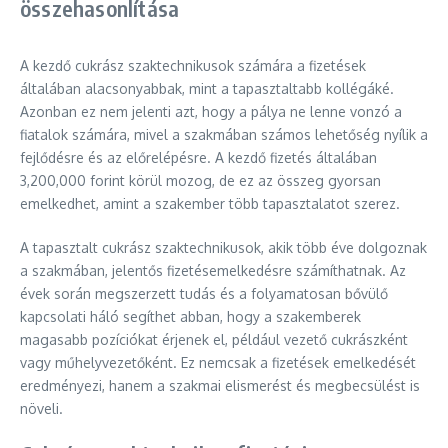
összehasonlítása
A kezdő cukrász szaktechnikusok számára a fizetések
általában alacsonyabbak, mint a tapasztaltabb kollégáké.
Azonban ez nem jelenti azt, hogy a pálya ne lenne vonzó a
fiatalok számára, mivel a szakmában számos lehetőség nyílik a
fejlődésre és az előrelépésre. A kezdő fizetés általában
3,200,000 forint körül mozog, de ez az összeg gyorsan
emelkedhet, amint a szakember több tapasztalatot szerez.
A tapasztalt cukrász szaktechnikusok, akik több éve dolgoznak
a szakmában, jelentős fizetésemelkedésre számíthatnak. Az
évek során megszerzett tudás és a folyamatosan bővülő
kapcsolati háló segíthet abban, hogy a szakemberek
magasabb pozíciókat érjenek el, például vezető cukrászként
vagy műhelyvezetőként. Ez nemcsak a fizetések emelkedését
eredményezi, hanem a szakmai elismerést és megbecsülést is
növeli.