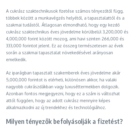
A cukrász szaktechnikusok fizetése számos tényezőtől függ,
többek között a munkavégzés helyétől, a tapasztalattól és a
szakmai tudástól. Átlagosan elmondható, hogy egy kezdő
cukrász szaktechnikus éves jövedelme körülbelül 3,200,000 és
4,000,000 forint között mozog, ami havi szinten 266,000 és
333,000 forintot jelent. Ez az összeg természetesen az évek
során a szakmai tapasztalat növekedésével arányosan
emelkedik.
Az iparágban tapasztalt szakemberek éves jövedelme akár
5,000,000 forintot is elérheti, különösen akkor, ha valaki
nagyobb cukrászdákban vagy luxuséttermekben dolgozik.
Azonban fontos megjegyezni, hogy ez a szám is változhat
attól függően, hogy az adott cukrász mennyire képes
alkalmazkodni az új trendekhez és technológiához.
Milyen tényezők befolyásolják a fizetést?