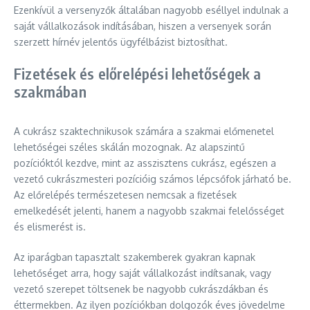
Ezenkívül a versenyzők általában nagyobb eséllyel indulnak a
saját vállalkozások indításában, hiszen a versenyek során
szerzett hírnév jelentős ügyfélbázist biztosíthat.
Fizetések és előrelépési lehetőségek a
szakmában
A cukrász szaktechnikusok számára a szakmai előmenetel
lehetőségei széles skálán mozognak. Az alapszintű
pozícióktól kezdve, mint az asszisztens cukrász, egészen a
vezető cukrászmesteri pozícióig számos lépcsőfok járható be.
Az előrelépés természetesen nemcsak a fizetések
emelkedését jelenti, hanem a nagyobb szakmai felelősséget
és elismerést is.
Az iparágban tapasztalt szakemberek gyakran kapnak
lehetőséget arra, hogy saját vállalkozást indítsanak, vagy
vezető szerepet töltsenek be nagyobb cukrászdákban és
éttermekben. Az ilyen pozíciókban dolgozók éves jövedelme