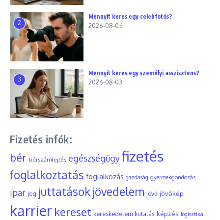
Mennyit keres egy celebfotós?
2
2026-08-05
Mennyit keres egy személyi asszisztens?
3
2026-08-03
Fizetés infók:
fizetés
bér
egészségügy
bérszámfejtés
foglalkoztatás
foglalkozás
gyermekgondozás
gazdaság
juttatások
jövedelem
ipar
jövőkép
jog
jövő
karrier
kereset
képzés
kereskedelem
kutatás
logisztika