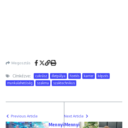
Megosztás
Címkézve:
cukrász
életpálya
fizetés
karrier
képzés
munkalehetőség
szakma
szaktechnikus
Previous Article
Next Article
Mennyi
Mennyi