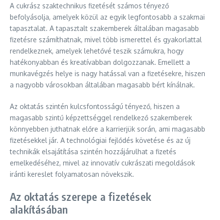
A cukrász szaktechnikus fizetését számos tényező
befolyásolja, amelyek közül az egyik legfontosabb a szakmai
tapasztalat. A tapasztalt szakemberek általában magasabb
fizetésre számíthatnak, mivel több ismerettel és gyakorlattal
rendelkeznek, amelyek lehetővé teszik számukra, hogy
hatékonyabban és kreatívabban dolgozzanak. Emellett a
munkavégzés helye is nagy hatással van a fizetésekre, hiszen
a nagyobb városokban általában magasabb bért kínálnak.
Az oktatás szintén kulcsfontosságú tényező, hiszen a
magasabb szintű képzettséggel rendelkező szakemberek
könnyebben juthatnak előre a karrierjük során, ami magasabb
fizetésekkel jár. A technológiai fejlődés követése és az új
technikák elsajátítása szintén hozzájárulhat a fizetés
emelkedéséhez, mivel az innovatív cukrászati megoldások
iránti kereslet folyamatosan növekszik.
Az oktatás szerepe a fizetések
alakításában