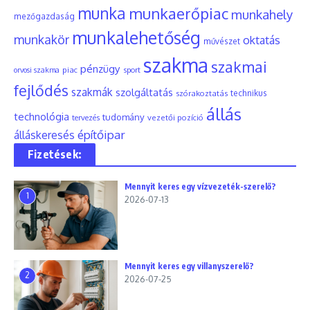
munka
munkaerőpiac
munkahely
mezőgazdaság
munkalehetőség
munkakör
oktatás
művészet
szakma
szakmai
pénzügy
piac
orvosi szakma
sport
fejlődés
szakmák
szolgáltatás
szórakoztatás
technikus
állás
technológia
tudomány
tervezés
vezetői pozíció
építőipar
álláskeresés
Fizetések:
Mennyit keres egy vízvezeték-szerelő?
1
2026-07-13
Mennyit keres egy villanyszerelő?
2
2026-07-25