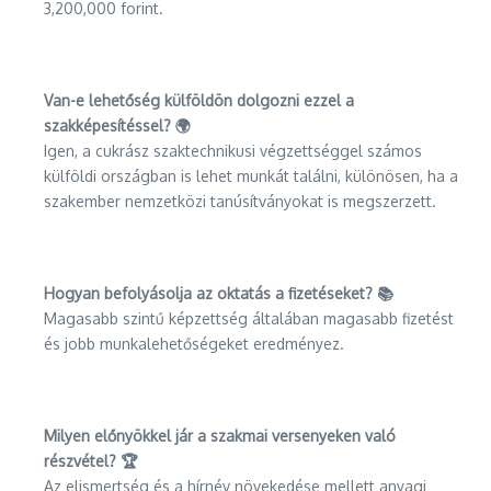
3,200,000 forint.
Van-e lehetőség külföldön dolgozni ezzel a
szakképesítéssel? 🌍
Igen, a cukrász szaktechnikusi végzettséggel számos
külföldi országban is lehet munkát találni, különösen, ha a
szakember nemzetközi tanúsítványokat is megszerzett.
Hogyan befolyásolja az oktatás a fizetéseket? 📚
Magasabb szintű képzettség általában magasabb fizetést
és jobb munkalehetőségeket eredményez.
Milyen előnyökkel jár a szakmai versenyeken való
részvétel? 🏆
Az elismertség és a hírnév növekedése mellett anyagi