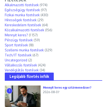
Alkalmazotti fizetések
(974)
Egészségügy fizetések
(97)
Fizikai munka fizetések
(430)
Hírességek fizetések
(29)
Kereskedelem fizetések
(64)
Közalkalmazotti fizetések
(156)
Mennyit keres?
(1 157)
Pénzügy fizetések
(59)
Sport fizetések
(18)
Szellemi munka fizetések
(329)
Tech/IT fizetések
(67)
Uncategorized
(2)
Vállalkozás fizetések
(424)
Vendéglátás fizetések
(34)
Legújabb fizetés infók
Mennyit keres egy sztármenedzser?
1
2026-08-07