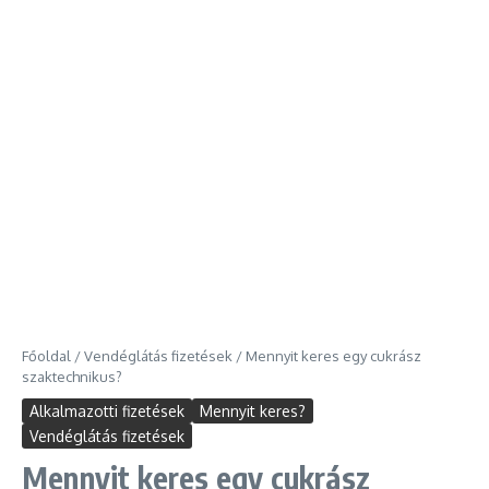
Főoldal
/
Vendéglátás fizetések
/
Mennyit keres egy cukrász
szaktechnikus?
Alkalmazotti fizetések
Mennyit keres?
Vendéglátás fizetések
Mennyit keres egy cukrász