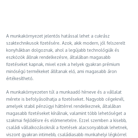
A munkakörnyezet jelentős hatással lehet a cukrász
szaktechnikusok fizetésére. Azok, akik modern, jól felszerelt
konyhákban dolgoznak, ahol a legújabb technológiák és
eszközök állnak rendelkezésre, általában magasabb
fizetéseket kapnak, mivel ezek a helyek gyakran prémium
minőségű termékeket állítanak elő, ami magasabb áron
értékesíthető.
A munkakörnyezeten túl a munkaadó hírneve és a vállalat
mérete is befolyásolhatja a fizetéseket. Nagyobb cégeknél,
amelyek stabil pénzügyi háttérrel rendelkeznek, általában
magasabb fizetéseket kínálnak, valamint több lehetőséget a
szakmai fejlődésre és előmenetelre. Ezzel szemben a kisebb,
családi vállalkozásoknál a fizetések alacsonyabbak lehetnek,
viszont gyakran intimebb, családiasabb munkahelyi légkörrel