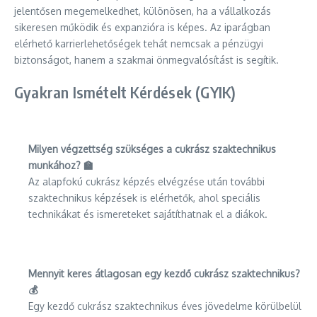
jelentősen megemelkedhet, különösen, ha a vállalkozás
sikeresen működik és expanzióra is képes. Az iparágban
elérhető karrierlehetőségek tehát nemcsak a pénzügyi
biztonságot, hanem a szakmai önmegvalósítást is segítik.
Gyakran Ismételt Kérdések (GYIK)
Milyen végzettség szükséges a cukrász szaktechnikus
munkához? 🏫
Az alapfokú cukrász képzés elvégzése után további
szaktechnikus képzések is elérhetők, ahol speciális
technikákat és ismereteket sajátíthatnak el a diákok.
Mennyit keres átlagosan egy kezdő cukrász szaktechnikus?
💰
Egy kezdő cukrász szaktechnikus éves jövedelme körülbelül