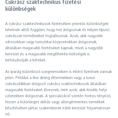
Cukrász szaktechnikus fizetési
különbségek
A cukrász szaktechnikusok fizetésében jelentős különbségek
lehetnek attól függően, hogy hol dolgoznak és milyen típusú
cukrászati termékekkel foglalkoznak. Azok, akik nagyobb
városokban vagy turisztikai központokban dolgoznak,
általában magasabb fizetéseket kapnak, mivel a nagyobb
kereslet és a magasabb megélhetési költségek is
befolyásolják a béreket.
Az iparág különböző szegmenseiben is eltérő fizetések vannak
jelen. Például a fine dining éttermekben vagy a luxus
cukrászdákban dolgozó cukrász szaktechnikusok általában
magasabb fizetéseket élveznek, mint azok, akik kisebb, helyi
üzletekben dolgoznak. A specializáció szintén fontos tényező,
hiszen a különleges diétás vagy allergénmentes termékek
készítésében jártas szakemberek iránti kereslet folyamatosan
nő.