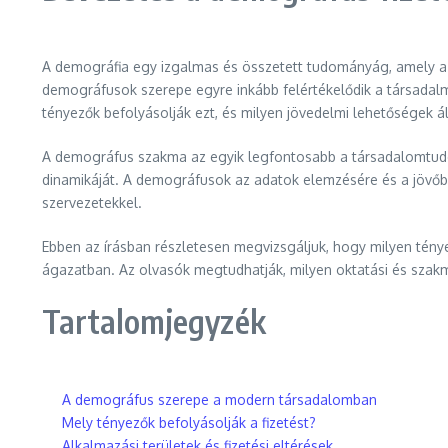
A demográfia egy izgalmas és összetett tudományág, amely a 
demográfusok szerepe egyre inkább felértékelődik a társadalmi
tényezők befolyásolják ezt, és milyen jövedelmi lehetőségek 
A demográfus szakma az egyik legfontosabb a társadalomtudomá
dinamikáját. A demográfusok az adatok elemzésére és a jövőbe
szervezetekkel.
Ebben az írásban részletesen megvizsgáljuk, hogy milyen ténye
ágazatban. Az olvasók megtudhatják, milyen oktatási és szakm
Tartalomjegyzék
A demográfus szerepe a modern társadalomban
Mely tényezők befolyásolják a fizetést?
Alkalmazási területek és fizetési eltérések