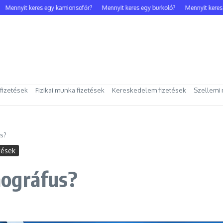
ennyit keres egy kamionsofőr?
Mennyit keres egy burkoló?
Mennyit keres eg
 fizetések
Fizikai munka fizetések
Kereskedelem fizetések
Szellemi 
s?
tések
mográfus?