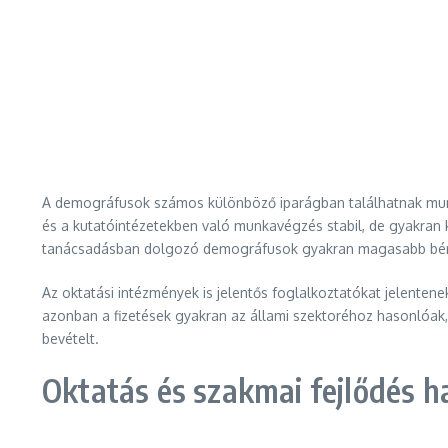
A demográfusok számos különböző iparágban találhatnak munkát
és a kutatóintézetekben való munkavégzés stabil, de gyakran
tanácsadásban dolgozó demográfusok gyakran magasabb bérezés
Az oktatási intézmények is jelentős foglalkoztatókat jelente
azonban a fizetések gyakran az állami szektoréhoz hasonlóak,
bevételt.
Oktatás és szakmai fejlődés ha