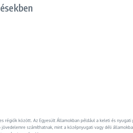
tésekben
es régiók között. Az Egyesült Államokban például a keleti és nyugat
jövedelemre számíthatnak, mint a középnyugati vagy déli államokban