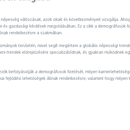
népesség változásait, azok okait és következményeit vizsgálja. Ahog
 és gazdasági kérdések megoldásában. Ez a cikk a demográfusok fizet
állnak rendelkezésre a szakmában.
nyok területén, mivel segít megérteni a globális népességi trendeke
ni trendek előrejelzésére specializálódnak, és gyakran működnek eg
zők befolyásolják a demográfusok fizetését, milyen karrierlehetősége
ai fejlődési lehetőségek állnak rendelkezésre, valamint hogy milyen