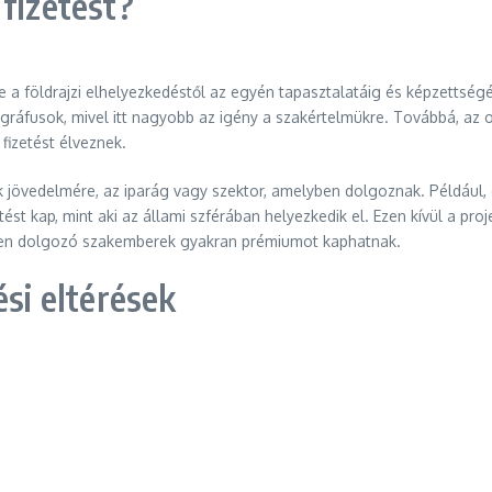
 fizetést?
e a földrajzi elhelyezkedéstől az egyén tapasztalatáig és képzettsé
áfusok, mivel itt nagyobb az igény a szakértelmükre. Továbbá, az ok
izetést élveznek.
 jövedelmére, az iparág vagy szektor, amelyben dolgoznak. Például
t kap, mint aki az állami szférában helyezkedik el. Ezen kívül a proj
teken dolgozó szakemberek gyakran prémiumot kaphatnak.
ési eltérések