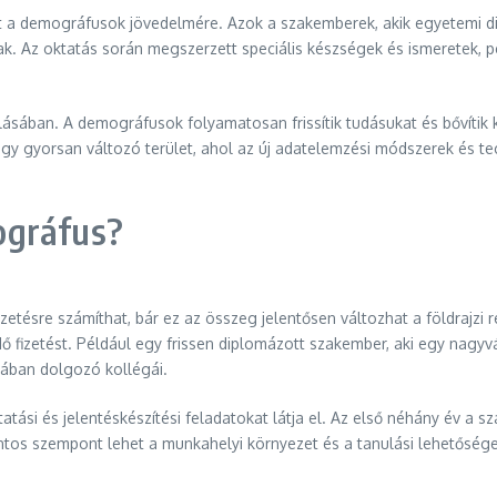
ehet a demográfusok jövedelmére. Azok a szakemberek, akik egyetemi d
. Az oktatás során megszerzett speciális készségek és ismeretek, pé
kulásában. A demográfusok folyamatosan frissítik tudásukat és bővíti
egy gyorsan változó terület, ahol az új adatelemzési módszerek és t
ográfus?
zetésre számíthat, bár ez az összeg jelentősen változhat a földrajzi 
ő fizetést. Például egy frissen diplomázott szakember, aki egy nagyv
rában dolgozó kollégái.
ási és jelentéskészítési feladatokat látja el. Az első néhány év a sz
ntos szempont lehet a munkahelyi környezet és a tanulási lehetősége