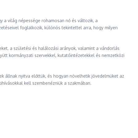
y a világ népessége rohamosan nő és változik, a
éseivel foglalkozik, különös tekintettel arra, hogy milyen
t, a születési és halálozási arányok, valamint a vándorlás
yütt kormányzati szervekkel, kutatóintézetekkel és nemzetközi
k állnak nyitva előttük, és hogyan növelhetik jövedelmüket az
 kihívásokkal kell szembenézniük a szakmában.