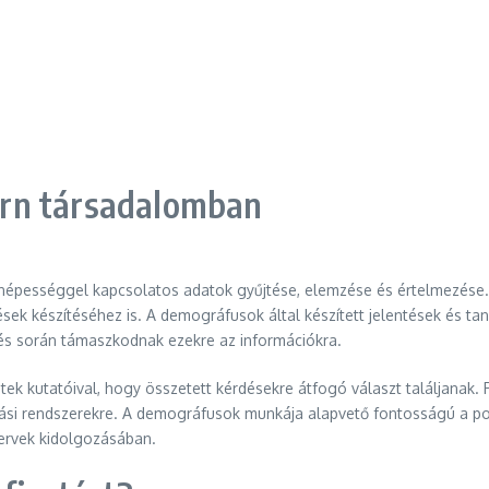
ern társadalomban
 népességgel kapcsolatos adatok gyűjtése, elemzése és értelmezése.
ések készítéséhez is. A demográfusok által készített jelentések és 
zés során támaszkodnak ezekre az információkra.
k kutatóival, hogy összetett kérdésekre átfogó választ találjanak. 
ási rendszerekre. A demográfusok munkája alapvető fontosságú a polit
tervek kidolgozásában.