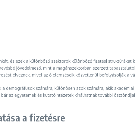
, és ezek a különböző szektorok különböző fizetési struktúrákat kín
 kevésbé jövedelmező, mint a magánszektorban szerzett tapasztalato
t élveznek, mivel az ő elemzéseik közvetlenül befolyásolják a váll
nek a demográfusok számára, különösen azok számára, akik akadémiai 
 bár az egyetemek és kutatóintézetek kínálhatnak további ösztöndíja
tása a fizetésre