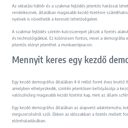
Az oktatási háttér és a szakmai fejlődés jelentős hatással l
rendelkeznek, általában magasabb kezdő fizetésre számíthatnak
nyelvek is növelhetik a kereseti lehetőségeket.
A szakmai fejlődés szintén kulcsszerepet játszik a fizetés ala
és technológiákkal. Ez különösen fontos, mivel a demográfia 
jelentős előnyt jelenthet a munkaerőpiacon.
Mennyit keres egy kezdő dem
Egy kezdő demográfus általában 4-6 millió forint éves bruttó fi
amelyben elhelyezkedik, szintén jelentősen befolyásolja a kezd
valószínűleg magasabb kezdő fizetést kap, mint az állami szfé
Egy kezdő demográfus általában az alapvető adatelemzési, kutat
megszerzéséről szól. Ebben az időszakban a fizetés mellett fo
előrehaladásában.