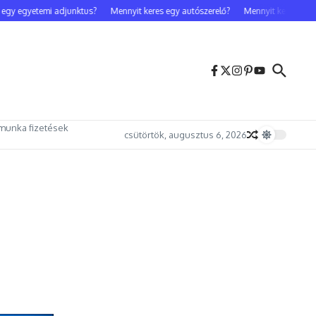
y egyetemi adjunktus?
Mennyit keres egy autószerelő?
Mennyit keres egy cele
munka fizetések
csütörtök, augusztus 6, 2026