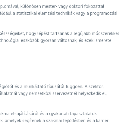
iplomával, különösen mester- vagy doktori fokozattal
ldául a statisztikai elemzési technikák vagy a programozási
k készségeiket, hogy lépést tartsanak a legújabb módszerekkel
echnológiai eszközök gyorsan változnak, és ezek ismerete
régiótól és a munkáltató típusától függően. A szektor,
állalatnál vagy nemzetközi szervezetnél helyezkedik el,
akma elsajátításáról és a gyakorlati tapasztalatok
k, amelyek segítenek a szakmai fejlődésben és a karrier