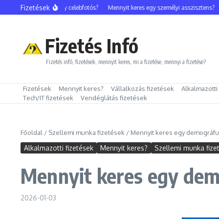
Ugrás a tartalomhoz
Fizetések
Mennyit keres egy celebfotós?
Mennyit keres egy személyi asszisztens?
M
Fizetés Infó
Fizetés infó, fizetések, mennyit keres, mi a fizetése, mennyi a fizetése?
Fizetések
Mennyit keres?
Vállalkozás fizetések
Alkalmazotti
Tech/IT fizetések
Vendéglátás fizetések
Főoldal
/
Szellemi munka fizetések
/
Mennyit keres egy demográfu
Alkalmazotti fizetések
Mennyit keres?
Szellemi munka fize
Mennyit keres egy de
2026-01-03