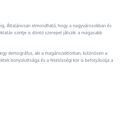
géig. Általánosan elmondható, hogy a nagyvárosokban és
tatás szintje is döntő szerepet játszik: a magasabb
, egy demográfus, aki a magánszektorban, különösen a
ektek bonyolultsága és a felelősségi kör is befolyásolja a