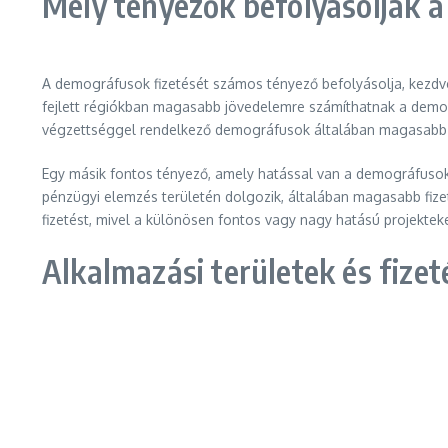
Mely tényezők befolyásolják a
A demográfusok fizetését számos tényező befolyásolja, kezdv
fejlett régiókban magasabb jövedelemre számíthatnak a demogr
végzettséggel rendelkező demográfusok általában magasabb f
Egy másik fontos tényező, amely hatással van a demográfusok
pénzügyi elemzés területén dolgozik, általában magasabb fizetés
fizetést, mivel a különösen fontos vagy nagy hatású projek
Alkalmazási területek és fizet