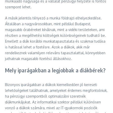
munkaadó nagysága és a vállalat pénzügyi helyzete is fontos
szempont lehet.
A másik jelentős tényező a munka földrajzi elhelyezkedése.
Általában a nagyvárosokban, mint például Budapest,
magasabb órabéreket kínálnak, mint a vidéki területeken, ami
részben a megélhetési költségek különbségeinek tudható be.
Emellett a diák korábbi munkatapasztalata és szakmai tudása
is hatással lehet a fizetésre. Azok a diákok, akik már
rendelkeznek valamilyen releváns tapasztalattal, könnyebben
juthatnak magasabb fizetésű állásokhoz.
Mely iparágakban a legjobbak a diákbérek?
Bizonyos iparágakban a diákok kiemelkedően jó kereseti
lehetőségeket találhatnak, amelyeket érdemes megfontolniuk,
ha pénzügyi szempontból optimalizálni szeretnék
diákmunkájukat. Az informatikai szektor például különösen
vonzó a diákok számára, mivel az IT-gyakornoki pozíciók