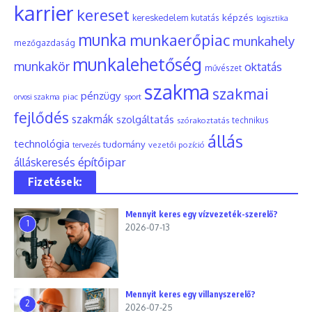
karrier
kereset
képzés
kereskedelem
kutatás
logisztika
munka
munkaerőpiac
munkahely
mezőgazdaság
munkalehetőség
munkakör
oktatás
művészet
szakma
szakmai
pénzügy
piac
orvosi szakma
sport
fejlődés
szakmák
szolgáltatás
szórakoztatás
technikus
állás
technológia
tudomány
tervezés
vezetői pozíció
építőipar
álláskeresés
Fizetések:
Mennyit keres egy vízvezeték-szerelő?
1
2026-07-13
Mennyit keres egy villanyszerelő?
2
2026-07-25