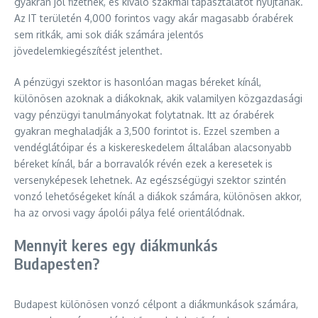
gyakran jól fizetnek, és kiváló szakmai tapasztalatot nyújtanak.
Az IT területén 4,000 forintos vagy akár magasabb órabérek
sem ritkák, ami sok diák számára jelentős
jövedelemkiegészítést jelenthet.
A pénzügyi szektor is hasonlóan magas béreket kínál,
különösen azoknak a diákoknak, akik valamilyen közgazdasági
vagy pénzügyi tanulmányokat folytatnak. Itt az órabérek
gyakran meghaladják a 3,500 forintot is. Ezzel szemben a
vendéglátóipar és a kiskereskedelem általában alacsonyabb
béreket kínál, bár a borravalók révén ezek a keresetek is
versenyképesek lehetnek. Az egészségügyi szektor szintén
vonzó lehetőségeket kínál a diákok számára, különösen akkor,
ha az orvosi vagy ápolói pálya felé orientálódnak.
Mennyit keres egy diákmunkás
Budapesten?
Budapest különösen vonzó célpont a diákmunkások számára,