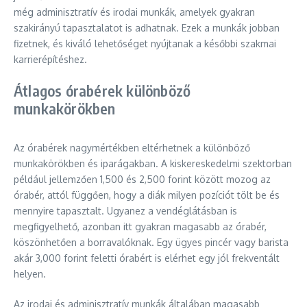
még adminisztratív és irodai munkák, amelyek gyakran
szakirányú tapasztalatot is adhatnak. Ezek a munkák jobban
fizetnek, és kiváló lehetőséget nyújtanak a későbbi szakmai
karrierépítéshez.
Átlagos órabérek különböző
munkakörökben
Az órabérek nagymértékben eltérhetnek a különböző
munkakörökben és iparágakban. A kiskereskedelmi szektorban
például jellemzően 1,500 és 2,500 forint között mozog az
órabér, attól függően, hogy a diák milyen pozíciót tölt be és
mennyire tapasztalt. Ugyanez a vendéglátásban is
megfigyelhető, azonban itt gyakran magasabb az órabér,
köszönhetően a borravalóknak. Egy ügyes pincér vagy barista
akár 3,000 forint feletti órabért is elérhet egy jól frekventált
helyen.
Az irodai és adminisztratív munkák általában magasabb