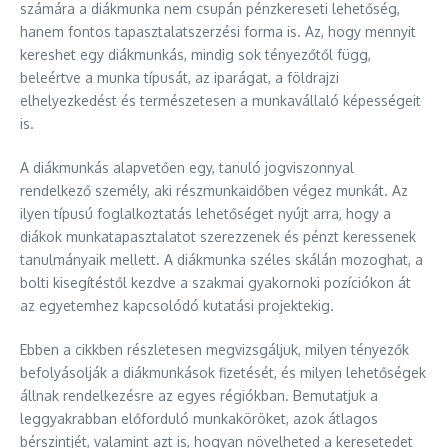
számára a diákmunka nem csupán pénzkereseti lehetőség,
hanem fontos tapasztalatszerzési forma is. Az, hogy mennyit
kereshet egy diákmunkás, mindig sok tényezőtől függ,
beleértve a munka típusát, az iparágat, a földrajzi
elhelyezkedést és természetesen a munkavállaló képességeit
is.
A diákmunkás alapvetően egy, tanuló jogviszonnyal
rendelkező személy, aki részmunkaidőben végez munkát. Az
ilyen típusú foglalkoztatás lehetőséget nyújt arra, hogy a
diákok munkatapasztalatot szerezzenek és pénzt keressenek
tanulmányaik mellett. A diákmunka széles skálán mozoghat, a
bolti kisegítéstől kezdve a szakmai gyakornoki pozíciókon át
az egyetemhez kapcsolódó kutatási projektekig.
Ebben a cikkben részletesen megvizsgáljuk, milyen tényezők
befolyásolják a diákmunkások fizetését, és milyen lehetőségek
állnak rendelkezésre az egyes régiókban. Bemutatjuk a
leggyakrabban előforduló munkaköröket, azok átlagos
bérszintjét, valamint azt is, hogyan növelheted a keresetedet