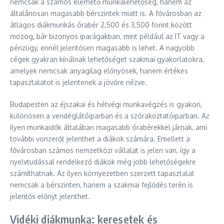
nemcsak a számos elérhető munkalehetőség, hanem az
általánosan magasabb bérszintek miatt is. A fővárosban az
átlagos diákmunkás órabér 2,500 és 3,500 forint között
mozog, bár bizonyos iparágakban, mint például az IT vagy a
pénzügy, ennél jelentősen magasabb is lehet. A nagyobb
cégek gyakran kínálnak lehetőséget szakmai gyakorlatokra,
amelyek nemcsak anyagilag előnyösek, hanem értékes
tapasztalatot is jelentenek a jövőre nézve.
Budapesten az éjszakai és hétvégi munkavégzés is gyakori,
különösen a vendéglátóiparban és a szórakoztatóiparban. Az
ilyen munkaidők általában magasabb órabérekkel járnak, ami
további vonzerőt jelenthet a diákok számára. Emellett a
fővárosban számos nemzetközi vállalat is jelen van, így a
nyelvtudással rendelkező diákok még jobb lehetőségekre
számíthatnak. Az ilyen környezetben szerzett tapasztalat
nemcsak a bérszinten, hanem a szakmai fejlődés terén is
jelentős előnyt jelenthet.
Vidéki diákmunka: keresetek és