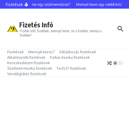
Ugrás a tartalomhoz
Fizetések
Mennyit keres egy sztármenedzser?
Mennyit keres egy celebfotós?
Me
Fizetés Infó
Fizetés infó, fizetések, mennyit keres, mi a fizetése, mennyi a
fizetése?
Fizetések
Mennyit keres?
Vállalkozás fizetések
Alkalmazotti fizetések
Fizikai munka fizetések
Kereskedelem fizetések
Szellemi munka fizetések
Tech/IT fizetések
Vendéglátás fizetések