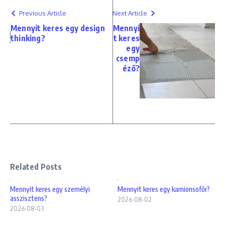
Previous Article
Next Article
Mennyit keres egy design
Mennyi
thinking?
t keres
egy
csemp
éző?
Related Posts
Mennyit keres egy személyi
Mennyit keres egy kamionsofőr?
asszisztens?
2026-08-02
2026-08-03