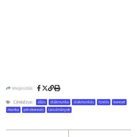
Megosztás
Címkézve:
állás
diákmunka
diákmunkás
fizetés
kereset
munka
pénzkeresés
tanulmányok