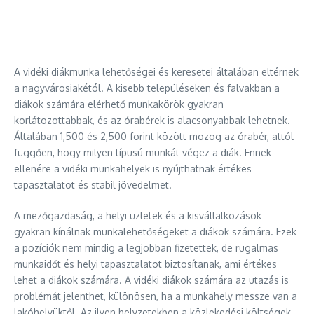
A vidéki diákmunka lehetőségei és keresetei általában eltérnek
a nagyvárosiakétól. A kisebb településeken és falvakban a
diákok számára elérhető munkakörök gyakran
korlátozottabbak, és az órabérek is alacsonyabbak lehetnek.
Általában 1,500 és 2,500 forint között mozog az órabér, attól
függően, hogy milyen típusú munkát végez a diák. Ennek
ellenére a vidéki munkahelyek is nyújthatnak értékes
tapasztalatot és stabil jövedelmet.
A mezőgazdaság, a helyi üzletek és a kisvállalkozások
gyakran kínálnak munkalehetőségeket a diákok számára. Ezek
a pozíciók nem mindig a legjobban fizetettek, de rugalmas
munkaidőt és helyi tapasztalatot biztosítanak, ami értékes
lehet a diákok számára. A vidéki diákok számára az utazás is
problémát jelenthet, különösen, ha a munkahely messze van a
lakóhelyüktől. Az ilyen helyzetekben a közlekedési költségek