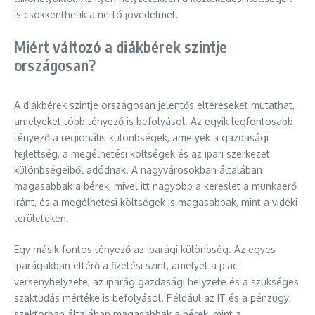
is csökkenthetik a nettó jövedelmet.
Miért változó a diákbérek szintje
országosan?
A diákbérek szintje országosan jelentős eltéréseket mutathat,
amelyeket több tényező is befolyásol. Az egyik legfontosabb
tényező a regionális különbségek, amelyek a gazdasági
fejlettség, a megélhetési költségek és az ipari szerkezet
különbségeiből adódnak. A nagyvárosokban általában
magasabbak a bérek, mivel itt nagyobb a kereslet a munkaerő
iránt, és a megélhetési költségek is magasabbak, mint a vidéki
területeken.
Egy másik fontos tényező az iparági különbség. Az egyes
iparágakban eltérő a fizetési szint, amelyet a piac
versenyhelyzete, az iparág gazdasági helyzete és a szükséges
szaktudás mértéke is befolyásol. Például az IT és a pénzügyi
szektorban általában magasabbak a bérek, mint a