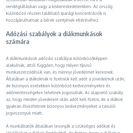
vendéglátásban vagy a kiskereskedelemben. Az ország
különböző részein található iparági koncentrációk is
hozzájárulhatnak a bérek szintjének eltéréséhez.
Adózási szabályok a diákmunkások
számára
A diákmunkások adózási szabályai különbözőképpen
alakulnak, attól függően, hogy milyen típusú
munkaszerződésük van, és mennyi jövedelmet keresnek.
Általában a diákoknak is fizetniük kell adót a jövedelmük után,
de bizonyos esetekben különböző kedvezményekre és
adómentességekre lehetnek jogosultak. Az alapvető szabály
az, hogy minden jövedelem után adót kell fizetni, de a diákok
gyakran élvezhetnek bizonyos kedvezményeket a tanulói
jogviszonyuk miatt.
A munkáltatók általában levonják a szükséges adókat és
járulékokat a diákok fizetéséből, de fontos, hogy a diákok is