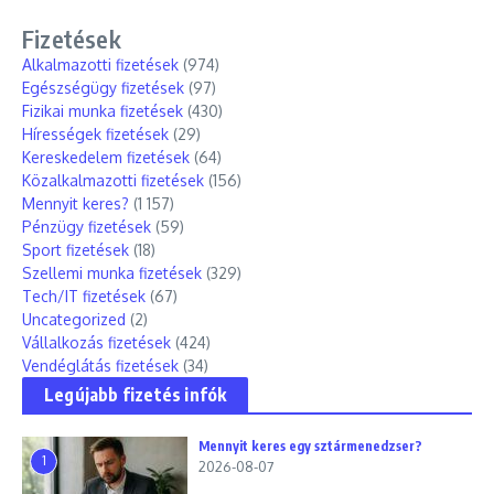
Fizetések
Alkalmazotti fizetések
(974)
Egészségügy fizetések
(97)
Fizikai munka fizetések
(430)
Hírességek fizetések
(29)
Kereskedelem fizetések
(64)
Közalkalmazotti fizetések
(156)
Mennyit keres?
(1 157)
Pénzügy fizetések
(59)
Sport fizetések
(18)
Szellemi munka fizetések
(329)
Tech/IT fizetések
(67)
Uncategorized
(2)
Vállalkozás fizetések
(424)
Vendéglátás fizetések
(34)
Legújabb fizetés infók
Mennyit keres egy sztármenedzser?
1
2026-08-07