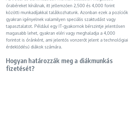
órabéreket kínálnak, itt jellemzően 2,500 és 4,000 forint
közötti munkadíjakkal találkozhatunk. Azonban ezek a pozíciók
gyakran igényelnek valamilyen speciális szaktudást vagy
tapasztalatot. Például egy IT-gyakornok bérszintje jelentősen
magasabb lehet, gyakran eléri vagy meghaladja a 4,000
forintot is óránként, ami jelentős vonzerőt jelent a technológiai
érdeklődésű diákok számára.
Hogyan határozzák meg a diákmunkás
fizetését?