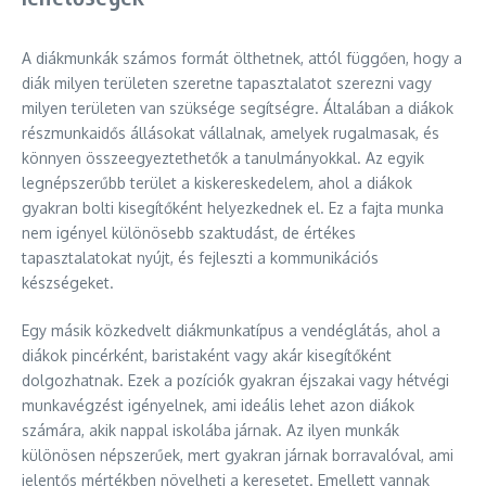
A diákmunkák számos formát ölthetnek, attól függően, hogy a
diák milyen területen szeretne tapasztalatot szerezni vagy
milyen területen van szüksége segítségre. Általában a diákok
részmunkaidős állásokat vállalnak, amelyek rugalmasak, és
könnyen összeegyeztethetők a tanulmányokkal. Az egyik
legnépszerűbb terület a kiskereskedelem, ahol a diákok
gyakran bolti kisegítőként helyezkednek el. Ez a fajta munka
nem igényel különösebb szaktudást, de értékes
tapasztalatokat nyújt, és fejleszti a kommunikációs
készségeket.
Egy másik közkedvelt diákmunkatípus a vendéglátás, ahol a
diákok pincérként, baristaként vagy akár kisegítőként
dolgozhatnak. Ezek a pozíciók gyakran éjszakai vagy hétvégi
munkavégzést igényelnek, ami ideális lehet azon diákok
számára, akik nappal iskolába járnak. Az ilyen munkák
különösen népszerűek, mert gyakran járnak borravalóval, ami
jelentős mértékben növelheti a keresetet. Emellett vannak