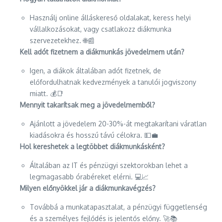
Használj online álláskereső oldalakat, keress helyi
vállalkozásokat, vagy csatlakozz diákmunka
szervezetekhez. 🌐📰
Kell adót fizetnem a diákmunkás jövedelmem után?
Igen, a diákok általában adót fizetnek, de
előfordulhatnak kedvezmények a tanulói jogviszony
miatt. 💰📑
Mennyit takarítsak meg a jövedelmemből?
Ajánlott a jövedelem 20-30%-át megtakarítani váratlan
kiadásokra és hosszú távú célokra. 💵💼
Hol kereshetek a legtöbbet diákmunkásként?
Általában az IT és pénzügyi szektorokban lehet a
legmagasabb órabéreket elérni. 💻📈
Milyen előnyökkel jár a diákmunkavégzés?
Továbbá a munkatapasztalat, a pénzügyi függetlenség
és a személyes fejlődés is jelentős előny. 🚀📚