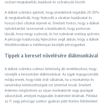
osztani megtakarítás, kiadások és szórakozás között.
A diákok számára ajánlott, hogy jövedelmük legalább 20-30%-
át megtakarítsák, hogy fedezzék a váratlan kiadásokat és
hosszú távú célokat érjenek el. Emellett fontos, hogy a diákok
nyilvántartást vezessenek a kiadásaikról, hogy pontosan
lássák, hova megy a pénzük, és hol tudnának esetleg spórolni.
A pénzügyi tudatosság fejlesztése segít abban, hogy a diákok
felnőttkorukban is hatékonyan kezeljék pénzügyeiket.
Tippek a kereset növelésére diákmunkával
A diákok számára számos lehetőség áll rendelkezésre, hogy
növeljék a keresetüket diákmunkával. Az egyik legegyszerűbb
módja ennek, hogy több órát vállalnak, ha a munkahelyi és
tanulmányi kötelezettségeik ezt lehetővé teszik. Emellett
érdemes megfontolni az olyan munkakörök vagy iparágak
választását, amelyek magasabb órabéreket kínálnak. Például
az IT vagy pénzügyi szektor gyakran jobb fizetési feltételeket