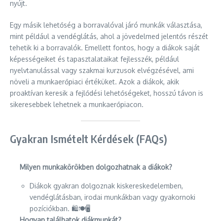
nyújt.
Egy másik lehetőség a borravalóval járó munkák választása,
mint például a vendéglátás, ahol a jövedelmed jelentős részét
tehetik ki a borravalók. Emellett fontos, hogy a diákok saját
képességeiket és tapasztalataikat fejlesszék, például
nyelvtanulással vagy szakmai kurzusok elvégzésével, ami
növeli a munkaerőpiaci értéküket. Azok a diákok, akik
proaktívan keresik a fejlődési lehetőségeket, hosszú távon is
sikeresebbek lehetnek a munkaerőpiacon.
Gyakran Ismételt Kérdések (FAQs)
Milyen munkakörökben dolgozhatnak a diákok?
Diákok gyakran dolgoznak kiskereskedelemben,
vendéglátásban, irodai munkákban vagy gyakornoki
pozíciókban. 🛍️🍽️🖥️
Hogyan találhatok diákmunkát?