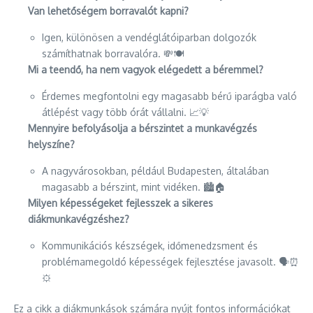
Van lehetőségem borravalót kapni?
Igen, különösen a vendéglátóiparban dolgozók
számíthatnak borravalóra. 💸🍽️
Mi a teendő, ha nem vagyok elégedett a béremmel?
Érdemes megfontolni egy magasabb bérű iparágba való
átlépést vagy több órát vállalni. 📈💡
Mennyire befolyásolja a bérszintet a munkavégzés
helyszíne?
A nagyvárosokban, például Budapesten, általában
magasabb a bérszint, mint vidéken. 🏙️🏠
Milyen képességeket fejlesszek a sikeres
diákmunkavégzéshez?
Kommunikációs készségek, időmenedzsment és
problémamegoldó képességek fejlesztése javasolt. 🗣️⏰
⚙️
Ez a cikk a diákmunkások számára nyújt fontos információkat