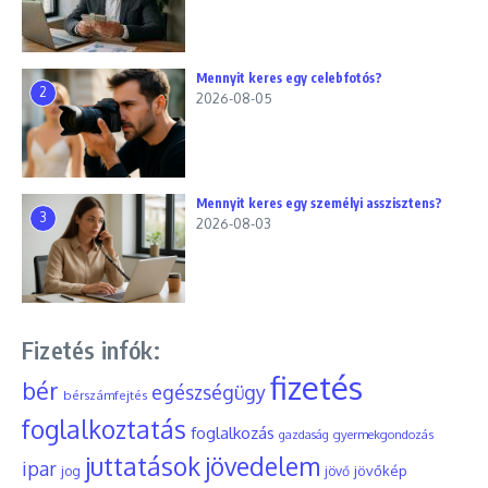
Mennyit keres egy celebfotós?
2
2026-08-05
Mennyit keres egy személyi asszisztens?
3
2026-08-03
Fizetés infók:
fizetés
bér
egészségügy
bérszámfejtés
foglalkoztatás
foglalkozás
gyermekgondozás
gazdaság
juttatások
jövedelem
ipar
jövőkép
jog
jövő