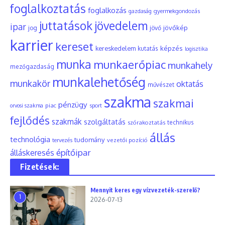
foglalkoztatás
foglalkozás
gyermekgondozás
gazdaság
juttatások
jövedelem
ipar
jövőkép
jog
jövő
karrier
kereset
képzés
kereskedelem
kutatás
logisztika
munka
munkaerőpiac
munkahely
mezőgazdaság
munkalehetőség
munkakör
oktatás
művészet
szakma
szakmai
pénzügy
piac
orvosi szakma
sport
fejlődés
szakmák
szolgáltatás
szórakoztatás
technikus
állás
technológia
tudomány
tervezés
vezetői pozíció
építőipar
álláskeresés
Fizetések:
Mennyit keres egy vízvezeték-szerelő?
1
2026-07-13