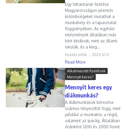
Egy hittantanár fizetése
Magyarországon jelentős
különbségeket mutathat a
munkahely és a tapasztalat
függvényében. Az egyházi
intézmények általában más
bért kínálnak, mint az állami
iskolák, és a kieg...
Fizetés Infók
2025-12-17
Read More
Alkalmazotti fizetések
Mennyit keres?
Mennyit keres egy
diákmunkás?
A diákmunkások bérezése
számos tényezőtől függ, mint
például a munkakör, a régió,
valamint az iparág. Általában
óránként 1200 és 2000 forint