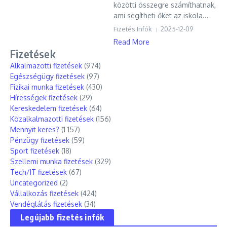
közötti összegre számíthatnak,
ami segítheti őket az iskola...
Fizetés Infók
2025-12-09
Read More
Fizetések
Alkalmazotti fizetések
(974)
Egészségügy fizetések
(97)
Fizikai munka fizetések
(430)
Hírességek fizetések
(29)
Kereskedelem fizetések
(64)
Közalkalmazotti fizetések
(156)
Mennyit keres?
(1 157)
Pénzügy fizetések
(59)
Sport fizetések
(18)
Szellemi munka fizetések
(329)
Tech/IT fizetések
(67)
Uncategorized
(2)
Vállalkozás fizetések
(424)
Vendéglátás fizetések
(34)
Legújabb fizetés infók