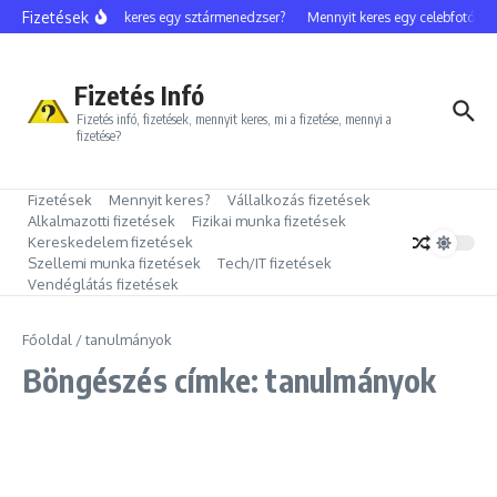
Ugrás a tartalomhoz
Fizetések
Mennyit keres egy sztármenedzser?
Mennyit keres egy celebfotós?
Fizetés Infó
Fizetés infó, fizetések, mennyit keres, mi a fizetése, mennyi a
fizetése?
Fizetések
Mennyit keres?
Vállalkozás fizetések
Alkalmazotti fizetések
Fizikai munka fizetések
Kereskedelem fizetések
Szellemi munka fizetések
Tech/IT fizetések
Vendéglátás fizetések
Főoldal
/
tanulmányok
Böngészés címke: tanulmányok