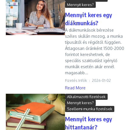
Mennyit keres?
Mennyit keres egy
diákmunkás?
A diákmunkások bérezése
széles skálán mozog, a munka
típusától és régiótól függően.
Átlagosan óránként 1500-2000
forintot kereshetnek, de
speciális szaktudást igénylő
munkák esetén akár ennél
magasabb...
Fizetés Infók
2026-01-02
Read More
Alkalmazotti fizetések
Mennyit keres?
Szellemi munka fizetések
Mennyit keres egy
hittantanár?