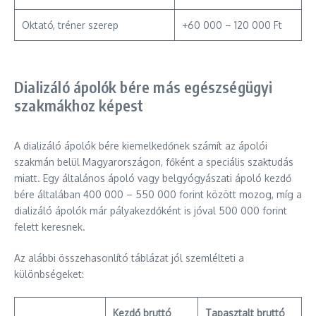
Oktató, tréner szerep
+60 000 – 120 000 Ft
Dializáló ápolók bére más egészségügyi
szakmákhoz képest
A dializáló ápolók bére kiemelkedőnek számít az ápolói
szakmán belül Magyarországon, főként a speciális szaktudás
miatt. Egy általános ápoló vagy belgyógyászati ápoló kezdő
bére általában 400 000 – 550 000 forint között mozog, míg a
dializáló ápolók már pályakezdőként is jóval 500 000 forint
felett keresnek.
Az alábbi összehasonlító táblázat jól szemlélteti a
különbségeket:
Kezdő bruttó
Tapasztalt bruttó