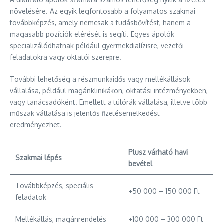
növelésére. Az egyik legfontosabb a folyamatos szakmai
továbbképzés, amely nemcsak a tudásbővítést, hanem a
magasabb pozíciók elérését is segíti. Egyes ápolók
specializálódhatnak például gyermekdialízisre, vezetői
feladatokra vagy oktatói szerepre.
További lehetőség a részmunkaidős vagy mellékállások
vállalása, például magánklinikákon, oktatási intézményekben,
vagy tanácsadóként. Emellett a túlórák vállalása, illetve több
műszak vállalása is jelentős fizetésemelkedést
eredményezhet.
Plusz várható havi
Szakmai lépés
bevétel
Továbbképzés, speciális
+50 000 – 150 000 Ft
feladatok
Mellékállás, magánrendelés
+100 000 – 300 000 Ft