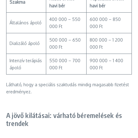
Szakma
havi bér
havi bér
400 000 – 550
600 000 – 850
Általános ápoló
000 Ft
000 Ft
500 000 – 650
800 000 – 1 200
Dializáló ápoló
000 Ft
000 Ft
Intenzív terápiás
550 000 – 700
900 000 – 1 400
ápoló
000 Ft
000 Ft
Látható, hogy a speciális szaktudás mindig magasabb fizetést
eredményez.
A jövő kilátásai: várható béremelések és
trendek