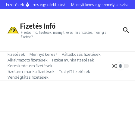
Ugrás a tartalomhoz
Fizetések
Mennyit keres egy celebfotós?
Mennyit keres egy személyi asszisztens?
Fizetés Infó
Fizetés infó, fizetések, mennyit keres, mi a fizetése, mennyi a
fizetése?
Fizetések
Mennyit keres?
Vállalkozás fizetések
Alkalmazotti fizetések
Fizikai munka fizetések
Kereskedelem fizetések
Szellemi munka fizetések
Tech/IT fizetések
Vendéglátás fizetések