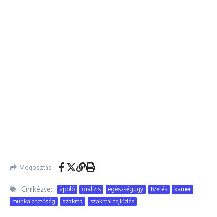
Megosztás
Címkézve:
ápoló
dialízis
egészségügy
fizetés
karrier
munkalehetőség
szakma
szakmai fejlődés