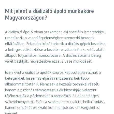
Mit jelent a dializáló ápoló munkaköre
Magyarországon?
A dializáló ápoló olyan szakember, aki speciális ismeretekkel
rendelkezik a veseelégtelenségben szenvedő betegek
ellátásában. Feladatai közé tartozik a dialízis gépek kezelése,
a betegek előkészítése a kezelésre, valamint a kezelés alatti
állapot folyamatos monitorozása. A dialízis során a beteg
vérét tisztítják, helyettesítve ezzel a vese működését.
Ezen kívül a dializáló ápolók szoros kapcsolatban állnak a
betegeikkel, hiszen az eljárás rendszeres, heti több
alkalommal történik. Nemcsak a kezelés technikai részét,
hanem a pszichés támogatást is ők biztosítják, valamint
tájékoztatják a pácienseket a teendőkről és a lehetséges
szövődményekről. Ezért a szakma nem csak technikai tudást,
hanem empátiát és kiváló kommunikációs készségeket is
igényel.