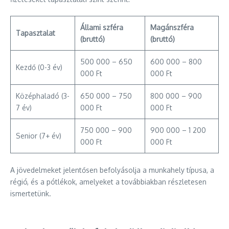
Állami szféra
Magánszféra
Tapasztalat
(bruttó)
(bruttó)
500 000 – 650
600 000 – 800
Kezdő (0-3 év)
000 Ft
000 Ft
Középhaladó (3-
650 000 – 750
800 000 – 900
7 év)
000 Ft
000 Ft
750 000 – 900
900 000 – 1 200
Senior (7+ év)
000 Ft
000 Ft
A jövedelmeket jelentősen befolyásolja a munkahely típusa, a
régió, és a pótlékok, amelyeket a továbbiakban részletesen
ismertetünk.