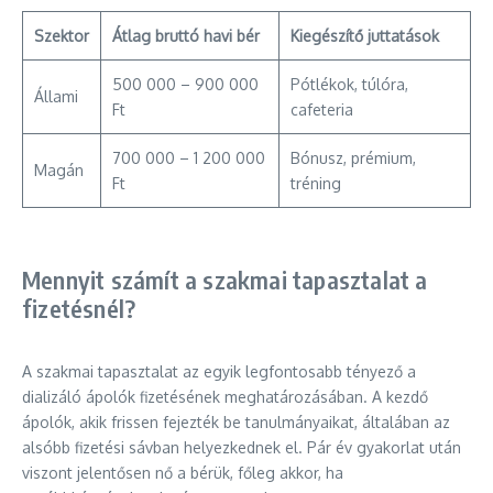
Szektor
Átlag bruttó havi bér
Kiegészítő juttatások
500 000 – 900 000
Pótlékok, túlóra,
Állami
Ft
cafeteria
700 000 – 1 200 000
Bónusz, prémium,
Magán
Ft
tréning
Mennyit számít a szakmai tapasztalat a
fizetésnél?
A szakmai tapasztalat az egyik legfontosabb tényező a
dializáló ápolók fizetésének meghatározásában. A kezdő
ápolók, akik frissen fejezték be tanulmányaikat, általában az
alsóbb fizetési sávban helyezkednek el. Pár év gyakorlat után
viszont jelentősen nő a bérük, főleg akkor, ha