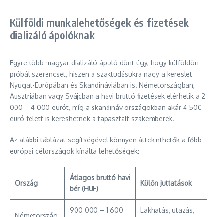
Külföldi munkalehetőségek és fizetések
dializáló ápolóknak
Egyre több magyar dializáló ápoló dönt úgy, hogy külföldön
próbál szerencsét, hiszen a szaktudásukra nagy a kereslet
Nyugat-Európában és Skandináviában is. Németországban,
Ausztriában vagy Svájcban a havi bruttó fizetések elérhetik a 2
000 – 4 000 eurót, míg a skandináv országokban akár 4 500
euró felett is kereshetnek a tapasztalt szakemberek.
Az alábbi táblázat segítségével könnyen áttekinthetők a főbb
európai célországok kínálta lehetőségek:
Átlagos bruttó havi
Ország
Külön juttatások
bér (HUF)
900 000 – 1 600
Lakhatás, utazás,
Németország