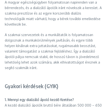
A magyar egészségügyben folyamatosan napirenden van a
bérrendezés, és a dializáló ápolók iránt növekszik a kereslet. A
szakma presztízse és az egyre korszerűbb dialízis
technológiák miatt várható, hogy a bérek további emelkedése
következik be.
A szakmai szervezetek és a munkáltatók is folyamatosan
dolgoznak a munkakörülmények javításán, és egyre több
helyen kínálnak extra juttatásokat, rugalmasabb beosztást,
valamint támogatást a szakmai fejlődéshez. Így a dializáló
ápolói pálya nemcsak stabil, de hosszú távon is jövedelmező
lehetőség lehet azok számára, akik elhivatottságot éreznek a
segítő szakmák iránt.
Gyakori kérdések (GYIK)
1. Mennyi egy dializáló ápoló kezdő fizetése?
A kezdő dializáló ápolók bruttó bére általában 500 000 – 650