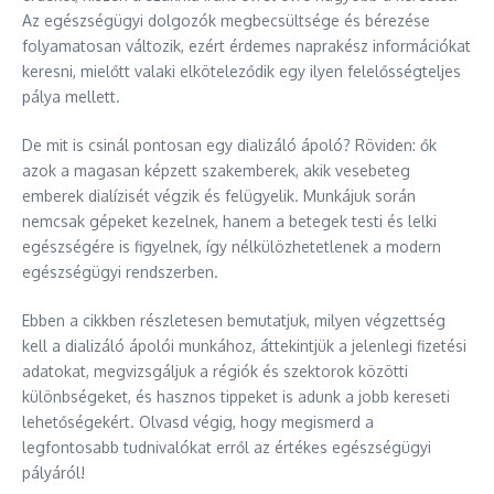
Az egészségügyi dolgozók megbecsültsége és bérezése
folyamatosan változik, ezért érdemes naprakész információkat
keresni, mielőtt valaki elköteleződik egy ilyen felelősségteljes
pálya mellett.
De mit is csinál pontosan egy dializáló ápoló? Röviden: ők
azok a magasan képzett szakemberek, akik vesebeteg
emberek dialízisét végzik és felügyelik. Munkájuk során
nemcsak gépeket kezelnek, hanem a betegek testi és lelki
egészségére is figyelnek, így nélkülözhetetlenek a modern
egészségügyi rendszerben.
Ebben a cikkben részletesen bemutatjuk, milyen végzettség
kell a dializáló ápolói munkához, áttekintjük a jelenlegi fizetési
adatokat, megvizsgáljuk a régiók és szektorok közötti
különbségeket, és hasznos tippeket is adunk a jobb kereseti
lehetőségekért. Olvasd végig, hogy megismerd a
legfontosabb tudnivalókat erről az értékes egészségügyi
pályáról!