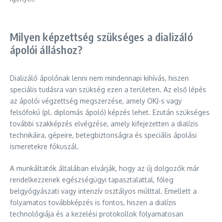
Milyen képzettség szükséges a dializáló
ápolói álláshoz?
Dializáló ápolónak lenni nem mindennapi kihívás, hiszen
speciális tudásra van szükség ezen a területen. Az első lépés
az ápolói végzettség megszerzése, amely OKJ-s vagy
felsőfokú (pl. diplomás ápoló) képzés lehet. Ezután szükséges
további szakképzés elvégzése, amely kifejezetten a dialízis
technikáira, gépeire, betegbiztonságra és speciális ápolási
ismeretekre fókuszál.
A munkáltatók általában elvárják, hogy az új dolgozók már
rendelkezzenek egészségügyi tapasztalattal, főleg
belgyógyászati vagy intenzív osztályos múlttal. Emellett a
folyamatos továbbképzés is fontos, hiszen a dialízis
technológiája és a kezelési protokollok folyamatosan