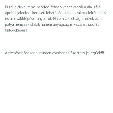
Ezzel a cikkel remélhetőleg átfogó képet kaptál a dializáló
ápolók jelenlegi kereseti lehetőségeiről, a szakma feltételeiről
és a továbblépési irányokról. Ha elhivatottságot érzel, ez a
pálya nemcsak stabil, hanem anyagilag is kiszámítható és
fejlődőképes!
A fizetések összegei minden esetben tájékoztató jellegüek!!!