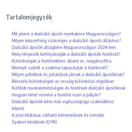
Tartalomjegyzék
Mit jelent a dializáló ápoló munkaköre Magyarországon?
Milyen képzettség szükséges a dializáló ápolói álláshoz?
Dializáló ápolók átlagbére Magyarországon 2024-ben
Mely tényezők befolyásolják a dializáló ápolók fizetését?
Különbségek a fizetésekben: állami vs. magánszféra
Mennyit számít a szakmai tapasztalat a fizetésnél?
Milyen pótlékok és juttatások járnak a dializáló ápolóknak?
Bérezési különbségek az ország különböző régióiban
Külföldi munkalehetőségek és fizetések dializáló ápolóknak
Hogyan lehet növelni a fizetést ezen a pályán?
Dializáló ápolók bére más egészségügyi szakmákhoz
képest
A jövő kilátásai: várható béremelések és trendek
Gyakori kérdések (GYIK)