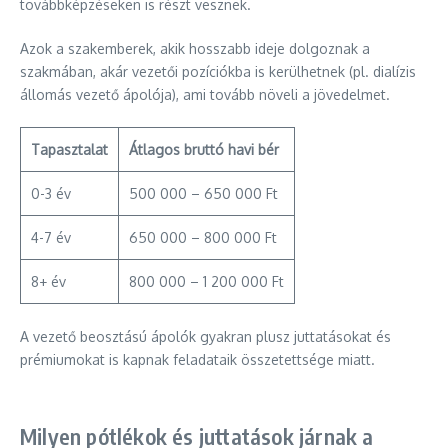
továbbképzéseken is részt vesznek.
Azok a szakemberek, akik hosszabb ideje dolgoznak a
szakmában, akár vezetői pozíciókba is kerülhetnek (pl. dialízis
állomás vezető ápolója), ami tovább növeli a jövedelmet.
Tapasztalat
Átlagos bruttó havi bér
0-3 év
500 000 – 650 000 Ft
4-7 év
650 000 – 800 000 Ft
8+ év
800 000 – 1 200 000 Ft
A vezető beosztású ápolók gyakran plusz juttatásokat és
prémiumokat is kapnak feladataik összetettsége miatt.
Milyen pótlékok és juttatások járnak a