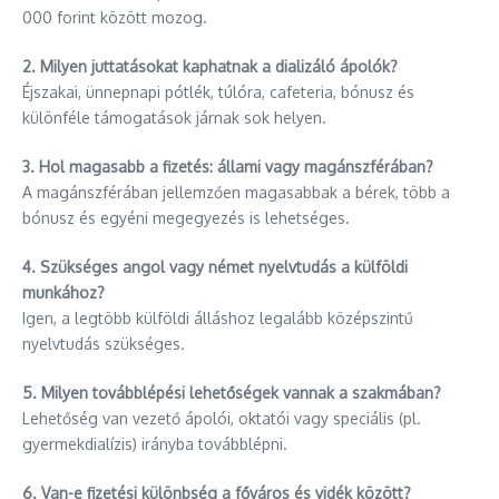
000 forint között mozog.
2. Milyen juttatásokat kaphatnak a dializáló ápolók?
Éjszakai, ünnepnapi pótlék, túlóra, cafeteria, bónusz és
különféle támogatások járnak sok helyen.
3. Hol magasabb a fizetés: állami vagy magánszférában?
A magánszférában jellemzően magasabbak a bérek, több a
bónusz és egyéni megegyezés is lehetséges.
4. Szükséges angol vagy német nyelvtudás a külföldi
munkához?
Igen, a legtöbb külföldi álláshoz legalább középszintű
nyelvtudás szükséges.
5. Milyen továbblépési lehetőségek vannak a szakmában?
Lehetőség van vezető ápolói, oktatói vagy speciális (pl.
gyermekdialízis) irányba továbblépni.
6. Van-e fizetési különbség a főváros és vidék között?