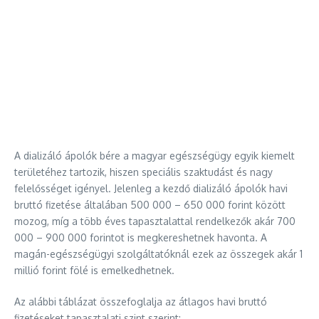
A dializáló ápolók bére a magyar egészségügy egyik kiemelt
területéhez tartozik, hiszen speciális szaktudást és nagy
felelősséget igényel. Jelenleg a kezdő dializáló ápolók havi
bruttó fizetése általában 500 000 – 650 000 forint között
mozog, míg a több éves tapasztalattal rendelkezők akár 700
000 – 900 000 forintot is megkereshetnek havonta. A
magán-egészségügyi szolgáltatóknál ezek az összegek akár 1
millió forint fölé is emelkedhetnek.
Az alábbi táblázat összefoglalja az átlagos havi bruttó
fizetéseket tapasztalati szint szerint: