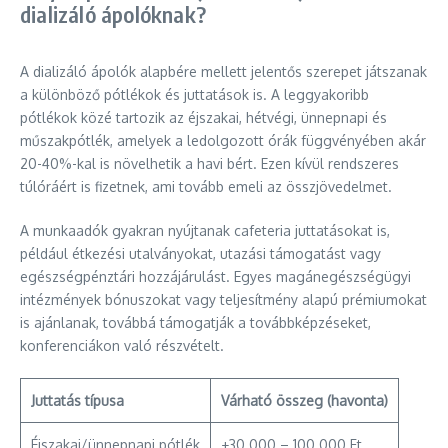
dializáló ápolóknak?
A dializáló ápolók alapbére mellett jelentős szerepet játszanak
a különböző pótlékok és juttatások is. A leggyakoribb
pótlékok közé tartozik az éjszakai, hétvégi, ünnepnapi és
műszakpótlék, amelyek a ledolgozott órák függvényében akár
20-40%-kal is növelhetik a havi bért. Ezen kívül rendszeres
túlóráért is fizetnek, ami tovább emeli az összjövedelmet.
A munkaadók gyakran nyújtanak cafeteria juttatásokat is,
például étkezési utalványokat, utazási támogatást vagy
egészségpénztári hozzájárulást. Egyes magánegészségügyi
intézmények bónuszokat vagy teljesítmény alapú prémiumokat
is ajánlanak, továbbá támogatják a továbbképzéseket,
konferenciákon való részvételt.
Juttatás típusa
Várható összeg (havonta)
Éjszakai/ünnepnapi pótlék
+30 000 – 100 000 Ft