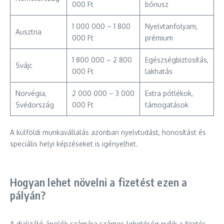
000 Ft
bónusz
1 000 000 – 1 800
Nyelvtanfolyam,
Ausztria
000 Ft
prémium
1 800 000 – 2 800
Egészségbiztosítás,
Svájc
000 Ft
lakhatás
Norvégia,
2 000 000 – 3 000
Extra pótlékok,
Svédország
000 Ft
támogatások
A külföldi munkavállalás azonban nyelvtudást, honosítást és
speciális helyi képzéseket is igényelhet.
Hogyan lehet növelni a fizetést ezen a
pályán?
A dializáló ápolók számára számos lehetőség nyílik a fizetés