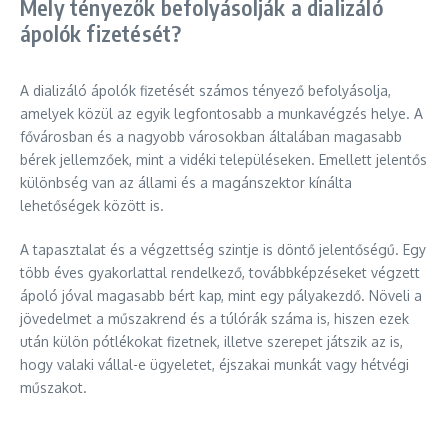
Mely tényezők befolyásolják a dializáló
ápolók fizetését?
A dializáló ápolók fizetését számos tényező befolyásolja,
amelyek közül az egyik legfontosabb a munkavégzés helye. A
fővárosban és a nagyobb városokban általában magasabb
bérek jellemzőek, mint a vidéki településeken. Emellett jelentős
különbség van az állami és a magánszektor kínálta
lehetőségek között is.
A tapasztalat és a végzettség szintje is döntő jelentőségű. Egy
több éves gyakorlattal rendelkező, továbbképzéseket végzett
ápoló jóval magasabb bért kap, mint egy pályakezdő. Növeli a
jövedelmet a műszakrend és a túlórák száma is, hiszen ezek
után külön pótlékokat fizetnek, illetve szerepet játszik az is,
hogy valaki vállal-e ügyeletet, éjszakai munkát vagy hétvégi
műszakot.