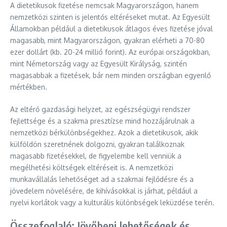
A dietetikusok fizetése nemcsak Magyarországon, hanem
nemzetközi szinten is jelentős eltéréseket mutat. Az Egyesült
Államokban például a dietetikusok átlagos éves fizetése jóval
magasabb, mint Magyarországon, gyakran elérheti a 70-80
ezer dollárt (kb. 20-24 millió forint). Az európai országokban,
mint Németország vagy az Egyesült Királyság, szintén
magasabbak a fizetések, bár nem minden országban egyenlő
mértékben.
Az eltérő gazdasági helyzet, az egészségügyi rendszer
fejlettsége és a szakma presztízse mind hozzájárulnak a
nemzetközi bérkülönbségekhez. Azok a dietetikusok, akik
külföldön szeretnének dolgozni, gyakran találkoznak
magasabb fizetésekkel, de figyelembe kell venniük a
megélhetési költségek eltéréseit is. A nemzetközi
munkavállalás lehetőséget ad a szakmai fejlődésre és a
jövedelem növelésére, de kihívásokkal is járhat, például a
nyelvi korlátok vagy a kulturális különbségek leküzdése terén.
Összefoglaló: Jövőbeni lehetőségek és