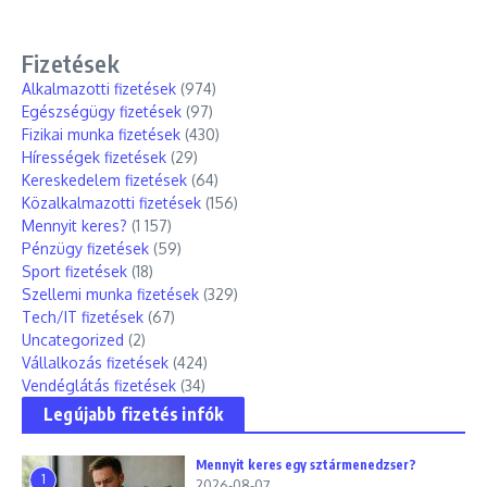
Fizetések
Alkalmazotti fizetések
(974)
Egészségügy fizetések
(97)
Fizikai munka fizetések
(430)
Hírességek fizetések
(29)
Kereskedelem fizetések
(64)
Közalkalmazotti fizetések
(156)
Mennyit keres?
(1 157)
Pénzügy fizetések
(59)
Sport fizetések
(18)
Szellemi munka fizetések
(329)
Tech/IT fizetések
(67)
Uncategorized
(2)
Vállalkozás fizetések
(424)
Vendéglátás fizetések
(34)
Legújabb fizetés infók
Mennyit keres egy sztármenedzser?
1
2026-08-07