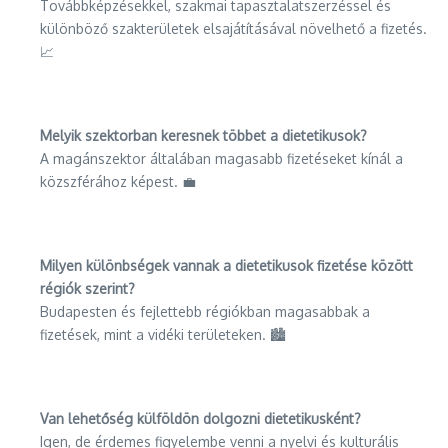
Továbbképzésekkel, szakmai tapasztalatszerzéssel és
különböző szakterületek elsajátításával növelhető a fizetés.
📈
Melyik szektorban keresnek többet a dietetikusok?
A magánszektor általában magasabb fizetéseket kínál a
közszférához képest. 💼
Milyen különbségek vannak a dietetikusok fizetése között
régiók szerint?
Budapesten és fejlettebb régiókban magasabbak a
fizetések, mint a vidéki területeken. 🏙️
Van lehetőség külföldön dolgozni dietetikusként?
Igen, de érdemes figyelembe venni a nyelvi és kulturális