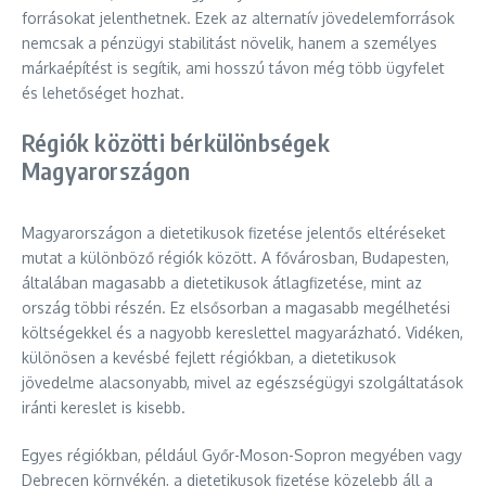
forrásokat jelenthetnek. Ezek az alternatív jövedelemforrások
nemcsak a pénzügyi stabilitást növelik, hanem a személyes
márkaépítést is segítik, ami hosszú távon még több ügyfelet
és lehetőséget hozhat.
Régiók közötti bérkülönbségek
Magyarországon
Magyarországon a dietetikusok fizetése jelentős eltéréseket
mutat a különböző régiók között. A fővárosban, Budapesten,
általában magasabb a dietetikusok átlagfizetése, mint az
ország többi részén. Ez elsősorban a magasabb megélhetési
költségekkel és a nagyobb kereslettel magyarázható. Vidéken,
különösen a kevésbé fejlett régiókban, a dietetikusok
jövedelme alacsonyabb, mivel az egészségügyi szolgáltatások
iránti kereslet is kisebb.
Egyes régiókban, például Győr-Moson-Sopron megyében vagy
Debrecen környékén, a dietetikusok fizetése közelebb áll a