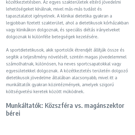
közétkeztetésben. Az egyes szakterületek eltérő jövedelmi
lehetőségeket kínálnak, mivel más-más tudást és
tapasztalatot igényelnek. A klinikai dietetika gyakran a
legjobban fizetett szakterület, ahol a dietetikusok kórházakban
vagy klinikákon dolgoznak, és speciális diétás irányelveket
dolgoznak ki különféle betegségek kezelésére.
A sportdietetikusok, akik sportolók étrendjét állítják össze és
segítik a teljesítmény növelését, szintén magas jövedelemmel
számolhatnak, különösen, ha neves sportcsapatokkal vagy
egyesületekkel dolgoznak. A közétkeztetés területén dolgozó
dietetikusok jövedelme általában alacsonyabb, mivel itt a
munkáltatók gyakran közintézmények, amelyek szigorú
költségvetési keretek között működnek.
Munkáltatók: Közszféra vs. magánszektor
bérei