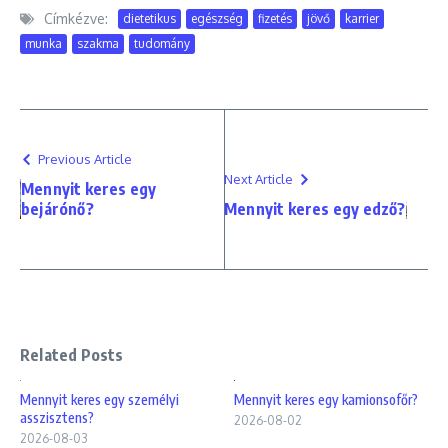
Címkézve:
dietetikus
egészség
fizetés
jövő
karrier
munka
szakma
tudomány
Previous Article
Next Article
Mennyit keres egy
bejárónő?
Mennyit keres egy edző?
Related Posts
Mennyit keres egy személyi
Mennyit keres egy kamionsofőr?
asszisztens?
2026-08-02
2026-08-03