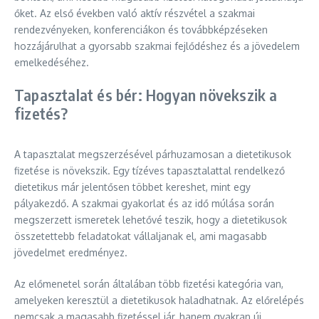
őket. Az első években való aktív részvétel a szakmai
rendezvényeken, konferenciákon és továbbképzéseken
hozzájárulhat a gyorsabb szakmai fejlődéshez és a jövedelem
emelkedéséhez.
Tapasztalat és bér: Hogyan növekszik a
fizetés?
A tapasztalat megszerzésével párhuzamosan a dietetikusok
fizetése is növekszik. Egy tízéves tapasztalattal rendelkező
dietetikus már jelentősen többet kereshet, mint egy
pályakezdő. A szakmai gyakorlat és az idő múlása során
megszerzett ismeretek lehetővé teszik, hogy a dietetikusok
összetettebb feladatokat vállaljanak el, ami magasabb
jövedelmet eredményez.
Az előmenetel során általában több fizetési kategória van,
amelyeken keresztül a dietetikusok haladhatnak. Az előrelépés
nemcsak a magasabb fizetéssel jár, hanem gyakran új