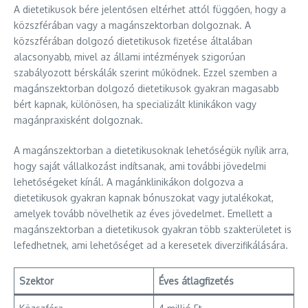
A dietetikusok bére jelentősen eltérhet attól függően, hogy a
közszférában vagy a magánszektorban dolgoznak. A
közszférában dolgozó dietetikusok fizetése általában
alacsonyabb, mivel az állami intézmények szigorúan
szabályozott bérskálák szerint működnek. Ezzel szemben a
magánszektorban dolgozó dietetikusok gyakran magasabb
bért kapnak, különösen, ha specializált klinikákon vagy
magánpraxisként dolgoznak.
A magánszektorban a dietetikusoknak lehetőségük nyílik arra,
hogy saját vállalkozást indítsanak, ami további jövedelmi
lehetőségeket kínál. A magánklinikákon dolgozva a
dietetikusok gyakran kapnak bónuszokat vagy jutalékokat,
amelyek tovább növelhetik az éves jövedelmet. Emellett a
magánszektorban a dietetikusok gyakran több szakterületet is
lefedhetnek, ami lehetőséget ad a keresetek diverzifikálására.
Szektor
Éves átlagfizetés