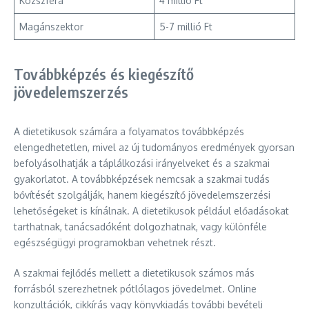
Közszféra
4 millió Ft
Magánszektor
5-7 millió Ft
Továbbképzés és kiegészítő
jövedelemszerzés
A dietetikusok számára a folyamatos továbbképzés
elengedhetetlen, mivel az új tudományos eredmények gyorsan
befolyásolhatják a táplálkozási irányelveket és a szakmai
gyakorlatot. A továbbképzések nemcsak a szakmai tudás
bővítését szolgálják, hanem kiegészítő jövedelemszerzési
lehetőségeket is kínálnak. A dietetikusok például előadásokat
tarthatnak, tanácsadóként dolgozhatnak, vagy különféle
egészségügyi programokban vehetnek részt.
A szakmai fejlődés mellett a dietetikusok számos más
forrásból szerezhetnek pótlólagos jövedelmet. Online
konzultációk, cikkírás vagy könyvkiadás további bevételi