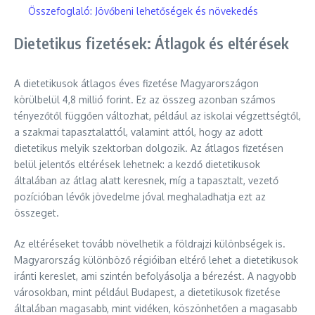
Összefoglaló: Jövőbeni lehetőségek és növekedés
Dietetikus fizetések: Átlagok és eltérések
A dietetikusok átlagos éves fizetése Magyarországon
körülbelül 4,8 millió forint. Ez az összeg azonban számos
tényezőtől függően változhat, például az iskolai végzettségtől,
a szakmai tapasztalattól, valamint attól, hogy az adott
dietetikus melyik szektorban dolgozik. Az átlagos fizetésen
belül jelentős eltérések lehetnek: a kezdő dietetikusok
általában az átlag alatt keresnek, míg a tapasztalt, vezető
pozícióban lévők jövedelme jóval meghaladhatja ezt az
összeget.
Az eltéréseket tovább növelhetik a földrajzi különbségek is.
Magyarország különböző régióiban eltérő lehet a dietetikusok
iránti kereslet, ami szintén befolyásolja a bérezést. A nagyobb
városokban, mint például Budapest, a dietetikusok fizetése
általában magasabb, mint vidéken, köszönhetően a magasabb