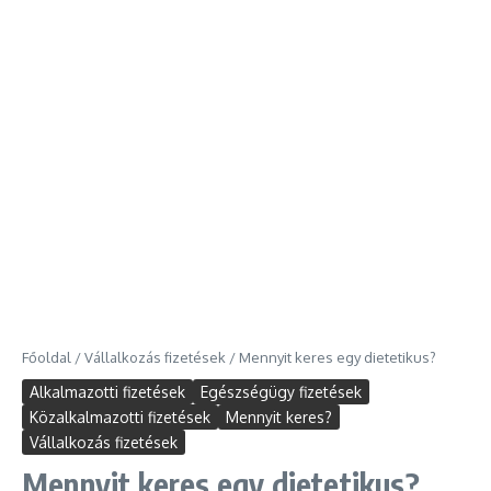
Főoldal
/
Vállalkozás fizetések
/
Mennyit keres egy dietetikus?
Alkalmazotti fizetések
Egészségügy fizetések
Közalkalmazotti fizetések
Mennyit keres?
Vállalkozás fizetések
Mennyit keres egy dietetikus?