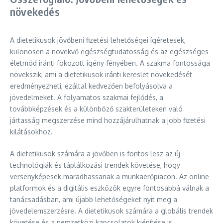
növekedés
A dietetikusok jövőbeni fizetési lehetőségei ígéretesek,
különösen a növekvő egészségtudatosság és az egészséges
életmód iránti fokozott igény fényében. A szakma fontossága
növekszik, ami a dietetikusok iránti kereslet növekedését
eredményezheti, ezáltal kedvezően befolyásolva a
jövedelmeket. A folyamatos szakmai fejlődés, a
továbbképzések és a különböző szakterületeken való
jártasság megszerzése mind hozzájárulhatnak a jobb fizetési
kilátásokhoz.
A dietetikusok számára a jövőben is fontos lesz az új
technológiák és táplálkozási trendek követése, hogy
versenyképesek maradhassanak a munkaerőpiacon. Az online
platformok és a digitális eszközök egyre fontosabbá válnak a
tanácsadásban, ami újabb lehetőségeket nyit meg a
jövedelemszerzésre. A dietetikusok számára a globális trendek
követése és a nemzetközi kapcsolatok kiépítése is