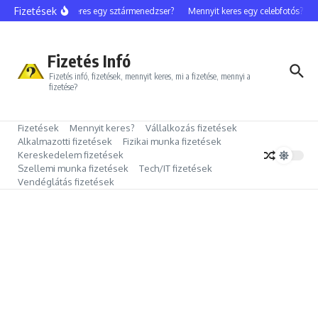
Ugrás a tartalomhoz
Fizetések
Mennyit keres egy sztármenedzser?
Mennyit keres egy celebfotós?
Me
Fizetés Infó
Fizetés infó, fizetések, mennyit keres, mi a fizetése, mennyi a
fizetése?
Fizetések
Mennyit keres?
Vállalkozás fizetések
Alkalmazotti fizetések
Fizikai munka fizetések
Kereskedelem fizetések
Szellemi munka fizetések
Tech/IT fizetések
Vendéglátás fizetések