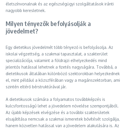
életszínvonalnak és az egészségügyi szolgáltatások iránti
nagyobb keresletnek.
Milyen tényezők befolyásolják a
jövedelmet?
Egy dietetikus jövedelmét több tényező is befolyásolja. Az
iskolai végzettség, a szakmai tapasztalat, a szakterület
specializációja, valamint a földrajzi elhelyezkedés mind
jelentős hatással lehetnek a fizetés nagyságára. Továbbá, a
dietetikusok általában különböző szektorokban helyezkednek
el, mint például a közszférában vagy a magánszektorban, ami
szintén eltérő bérstruktúrával jár.
A dietetikusok számára a folyamatos továbbképzés is
kulcsfontosságú lehet a jövedelem növelése szempontjából.
Az újabb képzések elvégzése és a további szakterületek
elsajátítása nemcsak a szakmai ismeretek bővítését szolgálja,
hanem közvetlen hatással van a jövedelem alakulására is. Az