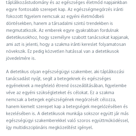
táplálkozástudomány és az egészséges életmód napjainkban
egyre fontosabb szerepet kap. Az egészségmegőrzés iránti
fokozott figyelem nemcsak az egyéni életmódbeli
döntésekben, hanem a társadalmi szintű trendekben is
megmutatkozik. Az emberek egyre gyakrabban fordulnak
dietetikusokhoz, hogy személyre szabott tanácsokat kapjanak,
ami azt is jelenti, hogy a szakma iránti kereslet folyamatosan
növekszik. Ez pedig közvetlen hatással van a dietetikusok
jövedelmére is.
A dietetikus olyan egészségügyi szakember, aki táplálkozási
tanácsadást nyújt, segít a betegeknek és egészséges
egyéneknek a megfelelő étrend összeállításában, figyelembe
véve az egyéni szükségleteket és célokat. Ez a szakma
nemcsak a betegek egészségének megőrzését célozza,
hanem kiemelt szerepet kap a betegségek megelőzésében és
kezelésében is. A dietetikusok munkája sokszor együtt jár más
egészségügyi szakemberekkel való szoros együttműködéssel,
így multidiszciplináris megközelítést igényel.