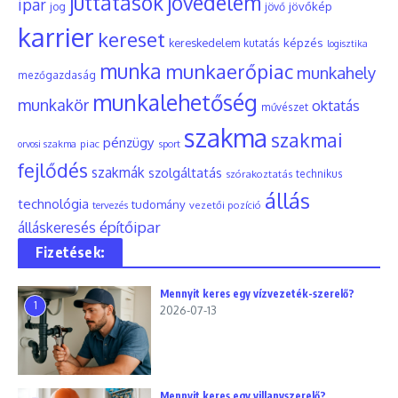
juttatások
jövedelem
ipar
jövőkép
jog
jövő
karrier
kereset
képzés
kereskedelem
kutatás
logisztika
munka
munkaerőpiac
munkahely
mezőgazdaság
munkalehetőség
munkakör
oktatás
művészet
szakma
szakmai
pénzügy
piac
orvosi szakma
sport
fejlődés
szakmák
szolgáltatás
szórakoztatás
technikus
állás
technológia
tudomány
tervezés
vezetői pozíció
építőipar
álláskeresés
Fizetések:
Mennyit keres egy vízvezeték-szerelő?
1
2026-07-13
Mennyit keres egy villanyszerelő?