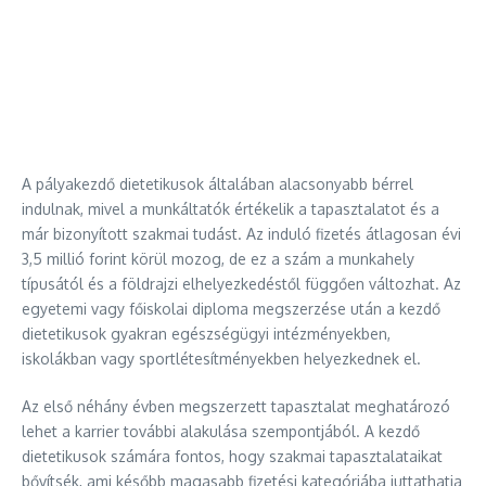
A pályakezdő dietetikusok általában alacsonyabb bérrel
indulnak, mivel a munkáltatók értékelik a tapasztalatot és a
már bizonyított szakmai tudást. Az induló fizetés átlagosan évi
3,5 millió forint körül mozog, de ez a szám a munkahely
típusától és a földrajzi elhelyezkedéstől függően változhat. Az
egyetemi vagy főiskolai diploma megszerzése után a kezdő
dietetikusok gyakran egészségügyi intézményekben,
iskolákban vagy sportlétesítményekben helyezkednek el.
Az első néhány évben megszerzett tapasztalat meghatározó
lehet a karrier további alakulása szempontjából. A kezdő
dietetikusok számára fontos, hogy szakmai tapasztalataikat
bővítsék, ami később magasabb fizetési kategóriába juttathatja