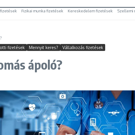
 fizetések
Fizikai munka fizetések
Kereskedelem fizetések
Szellemi 
?
tti fizetések
Mennyit keres?
Vállalkozás fizetések
lomás ápoló?