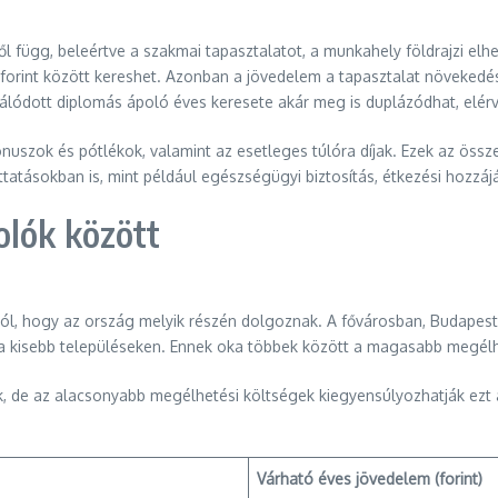
függ, beleértve a szakmai tapasztalatot, a munkahely földrajzi elhe
forint között kereshet. Azonban a jövedelem a tapasztalat növekedé
izálódott diplomás ápoló éves keresete akár meg is duplázódhat, elér
ónuszok és pótlékok, valamint az esetleges túlóra díjak. Ezek az öss
tatásokban is, mint például egészségügyi biztosítás, étkezési hozzáj
olók között
ól, hogy az ország melyik részén dolgoznak. A fővárosban, Budapes
 a kisebb településeken. Ennek oka többek között a magasabb megél
ak, de az alacsonyabb megélhetési költségek kiegyensúlyozhatják ezt 
Várható éves jövedelem (forint)