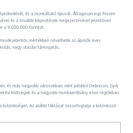
lyezkedését, és a munkáltató típusát. Átlagosan egy frissen
sével és a további képesítések megszerzésével jelentősen
ve a 9,000,000 forintot.
zetevők jelentős mértékben növelhetik az ápolók éves
árulás, vagy utazási támogatás.
ten, és más nagyobb városokban, mint például Debrecen, Győr
hetési költségek és a nagyobb munkaerőhiány ezen régiókban.
a különbséget. Az alábbi táblázat összefoglalja a különböző