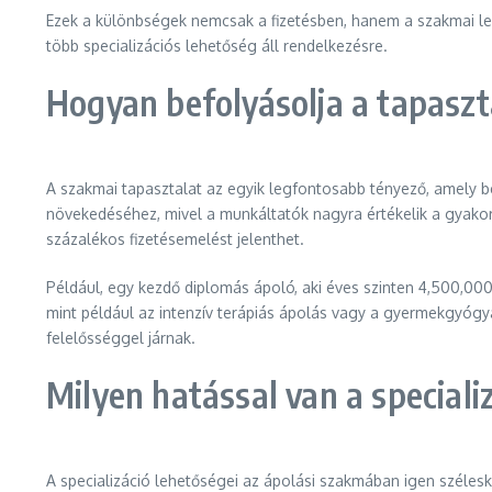
Ezek a különbségek nemcsak a fizetésben, hanem a szakmai l
több specializációs lehetőség áll rendelkezésre.
Hogyan befolyásolja a tapaszta
A szakmai tapasztalat az egyik legfontosabb tényező, amely be
növekedéséhez, mivel a munkáltatók nagyra értékelik a gyakor
százalékos fizetésemelést jelenthet.
Például, egy kezdő diplomás ápoló, aki éves szinten 4,500,000 
mint például az intenzív terápiás ápolás vagy a gyermekgyógy
felelősséggel járnak.
Milyen hatással van a speciali
A specializáció lehetőségei az ápolási szakmában igen szélesk