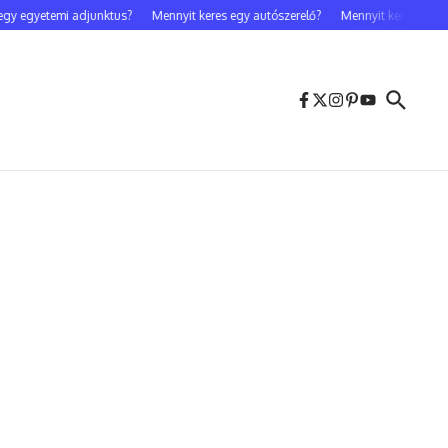
 egyetemi adjunktus?
Mennyit keres egy autószerelő?
Mennyit keres egy cele