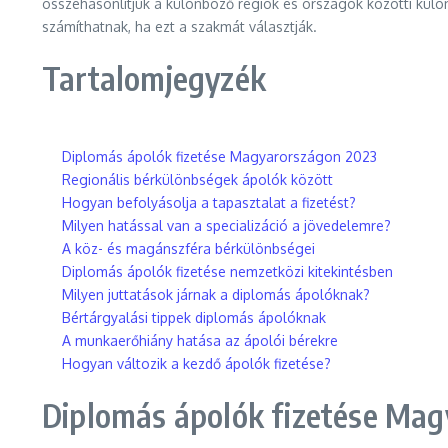
összehasonlítjuk a különböző régiók és országok közötti külön
számíthatnak, ha ezt a szakmát választják.
Tartalomjegyzék
Diplomás ápolók fizetése Magyarországon 2023
Regionális bérkülönbségek ápolók között
Hogyan befolyásolja a tapasztalat a fizetést?
Milyen hatással van a specializáció a jövedelemre?
A köz- és magánszféra bérkülönbségei
Diplomás ápolók fizetése nemzetközi kitekintésben
Milyen juttatások járnak a diplomás ápolóknak?
Bértárgyalási tippek diplomás ápolóknak
A munkaerőhiány hatása az ápolói bérekre
Hogyan változik a kezdő ápolók fizetése?
Diplomás ápolók fizetése Ma