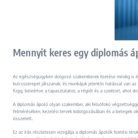
Mennyit keres egy diplomás á
Az egészségügyben dolgozó szakemberek fizetése mindig is ér
kulcsszerepet játszanak, és munkájuk jelentős hatással van a
függ, beleértve a tapasztalatot, a régiót és a szektort, ahol d
A diplomás ápoló olyan szakember, aki felsőfokú végzettséggel
felmérésében, kezelési tervek kidolgozásában és a betegek ok
összetett.
Ez az írás részletesen vizsgálja a diplomás ápolók fizetési st