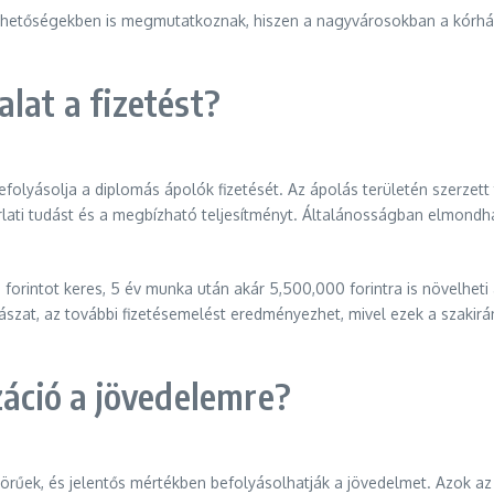
ehetőségekben is megmutatkoznak, hiszen a nagyvárosokban a kórhá
lat a fizetést?
folyásolja a diplomás ápolók fizetését. Az ápolás területén szerzett
lati tudást és a megbízható teljesítményt. Általánosságban elmondha
forintot keres, 5 év munka után akár 5,500,000 forintra is növelheti a
ászat, az további fizetésemelést eredményezhet, mivel ezek a szaki
záció a jövedelemre?
örűek, és jelentős mértékben befolyásolhatják a jövedelmet. Azok az 