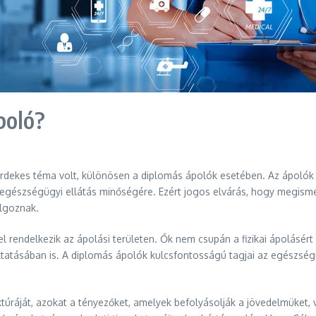
poló?
dekes téma volt, különösen a diplomás ápolók esetében. Az ápolók 
z egészségügyi ellátás minőségére. Ezért jogos elvárás, hogy megism
olgoznak.
 rendelkezik az ápolási területen. Ők nem csupán a fizikai ápolásér
tatásában is. A diplomás ápolók kulcsfontosságú tagjai az egészség
ruktúráját, azokat a tényezőket, amelyek befolyásolják a jövedelmüket,