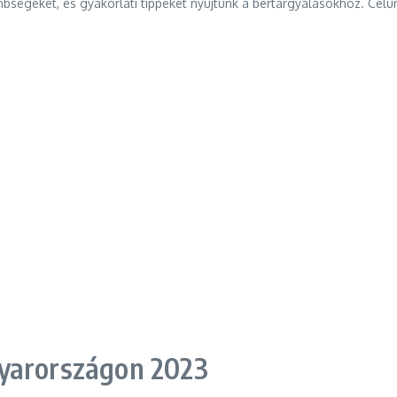
bségeket, és gyakorlati tippeket nyújtunk a bértárgyalásokhoz. Célu
gyarországon 2023