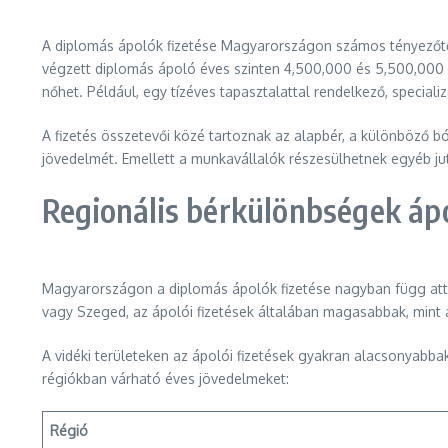
A diplomás ápolók fizetése Magyarországon számos tényezőtől 
végzett diplomás ápoló éves szinten 4,500,000 és 5,500,000 
nőhet. Például, egy tízéves tapasztalattal rendelkező, special
A fizetés összetevői közé tartoznak az alapbér, a különböző b
jövedelmét. Emellett a munkavállalók részesülhetnek egyéb jut
Regionális bérkülönbségek áp
Magyarországon a diplomás ápolók fizetése nagyban függ att
vagy Szeged, az ápolói fizetések általában magasabbak, mint
A vidéki területeken az ápolói fizetések gyakran alacsonyabb
régiókban várható éves jövedelmeket:
Régió