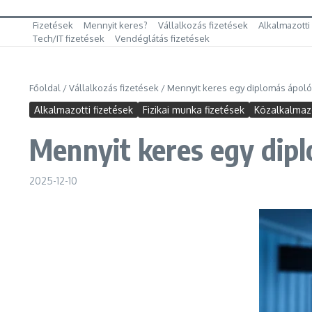
Fizetések
Mennyit keres?
Vállalkozás fizetések
Alkalmazotti
Tech/IT fizetések
Vendéglátás fizetések
Főoldal
/
Vállalkozás fizetések
/
Mennyit keres egy diplomás ápoló
Alkalmazotti fizetések
Fizikai munka fizetések
Közalkalmazo
Mennyit keres egy dip
2025-12-10