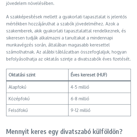
jövedelem növelésében.
A szakképesítések mellett a gyakorlati tapasztalat is jelentős
mértékben hozzájárulhat a szabók jövedelméhez. Azok a
szakemberek, akik gyakorlati tapasztalattal rendelkeznek, és
sikeresen tudják alkalmazni a tanultakat a mindennapi
munkavégzés során, általában magasabb keresettel
számolhatnak. Az alábbi táblázatban összefoglaljuk, hogyan
befolyásolhatja az oktatás szintje a divatszabók éves fizetését.
Oktatási szint
Éves kereset (HUF)
Alapfokú
4-5 millió
Középfokú
6-8 millió
Felsőfokú
9-12 millió
Mennyit keres egy divatszabó külföldön?