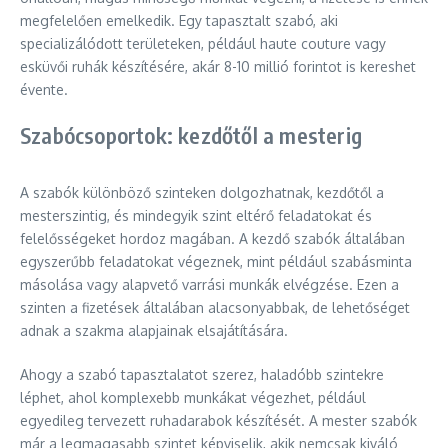
megfelelően emelkedik. Egy tapasztalt szabó, aki
specializálódott területeken, például haute couture vagy
esküvői ruhák készítésére, akár 8-10 millió forintot is kereshet
évente.
Szabócsoportok: kezdőtől a mesterig
A szabók különböző szinteken dolgozhatnak, kezdőtől a
mesterszintig, és mindegyik szint eltérő feladatokat és
felelősségeket hordoz magában. A kezdő szabók általában
egyszerűbb feladatokat végeznek, mint például szabásminta
másolása vagy alapvető varrási munkák elvégzése. Ezen a
szinten a fizetések általában alacsonyabbak, de lehetőséget
adnak a szakma alapjainak elsajátítására.
Ahogy a szabó tapasztalatot szerez, haladóbb szintekre
léphet, ahol komplexebb munkákat végezhet, például
egyedileg tervezett ruhadarabok készítését. A mester szabók
már a legmagasabb szintet képviselik, akik nemcsak kiváló