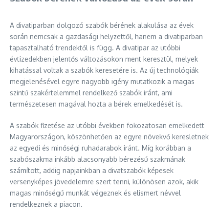
A divatiparban dolgozó szabók bérének alakulása az évek
során nemcsak a gazdasági helyzettől, hanem a divatiparban
tapasztalható trendektől is függ. A divatipar az utóbbi
évtizedekben jelentős változásokon ment keresztül, melyek
kihatással voltak a szabók keresetére is. Az új technológiák
megjelenésével egyre nagyobb igény mutatkozik a magas
szintű szakértelemmel rendelkező szabók iránt, ami
természetesen magával hozta a bérek emelkedését is.
A szabók fizetése az utóbbi években fokozatosan emelkedett
Magyarországon, köszönhetően az egyre növekvő keresletnek
az egyedi és minőségi ruhadarabok iránt. Míg korábban a
szabószakma inkább alacsonyabb bérezésű szakmának
számított, addig napjainkban a divatszabók képesek
versenyképes jövedelemre szert tenni, különösen azok, akik
magas minőségű munkát végeznek és elismert névvel
rendelkeznek a piacon.