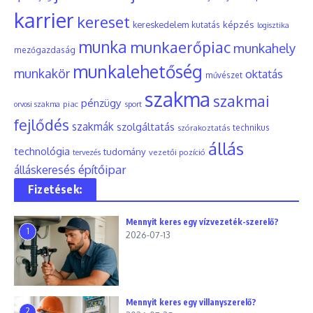
karrier
kereset
képzés
kereskedelem
kutatás
logisztika
munka
munkaerőpiac
munkahely
mezőgazdaság
munkalehetőség
munkakör
oktatás
művészet
szakma
szakmai
pénzügy
piac
orvosi szakma
sport
fejlődés
szakmák
szolgáltatás
szórakoztatás
technikus
állás
technológia
tudomány
tervezés
vezetői pozíció
építőipar
álláskeresés
Fizetések:
Mennyit keres egy vízvezeték-szerelő?
1
2026-07-13
Mennyit keres egy villanyszerelő?
2