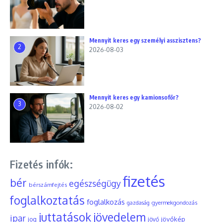
Mennyit keres egy személyi asszisztens?
2
2026-08-03
Mennyit keres egy kamionsofőr?
3
2026-08-02
Fizetés infók:
fizetés
bér
egészségügy
bérszámfejtés
foglalkoztatás
foglalkozás
gyermekgondozás
gazdaság
juttatások
jövedelem
ipar
jövőkép
jog
jövő