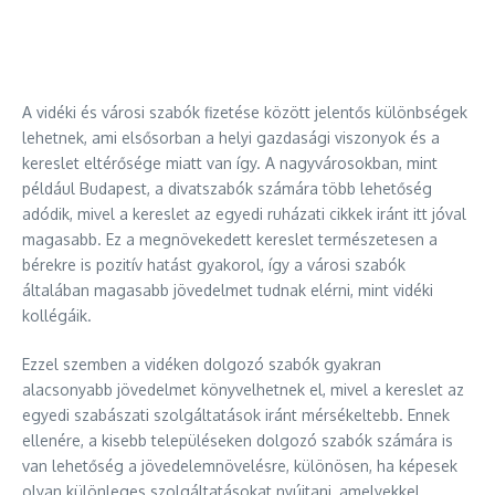
A vidéki és városi szabók fizetése között jelentős különbségek
lehetnek, ami elsősorban a helyi gazdasági viszonyok és a
kereslet eltérősége miatt van így. A nagyvárosokban, mint
például Budapest, a divatszabók számára több lehetőség
adódik, mivel a kereslet az egyedi ruházati cikkek iránt itt jóval
magasabb. Ez a megnövekedett kereslet természetesen a
bérekre is pozitív hatást gyakorol, így a városi szabók
általában magasabb jövedelmet tudnak elérni, mint vidéki
kollégáik.
Ezzel szemben a vidéken dolgozó szabók gyakran
alacsonyabb jövedelmet könyvelhetnek el, mivel a kereslet az
egyedi szabászati szolgáltatások iránt mérsékeltebb. Ennek
ellenére, a kisebb településeken dolgozó szabók számára is
van lehetőség a jövedelemnövelésre, különösen, ha képesek
olyan különleges szolgáltatásokat nyújtani, amelyekkel