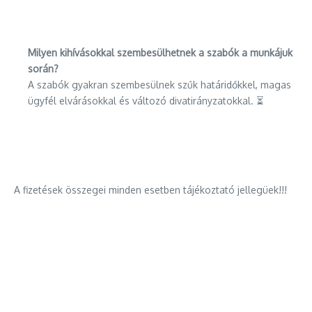
Milyen kihívásokkal szembesülhetnek a szabók a munkájuk
során?
A szabók gyakran szembesülnek szűk határidőkkel, magas
ügyfél elvárásokkal és változó divatirányzatokkal. ⏳
A fizetések összegei minden esetben tájékoztató jellegüek!!!