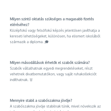
Milyen szintű oktatás szükséges a magasabb fizetés
eléréséhez?
Középfokú vagy felsőfokú képzés jelentősen javíthatja a
kereseti lehetőségeket, különösen, ha elismert iskolából
származik a diploma. 🎓
Milyen másodállások érhetők el szabók számára?
Szabók vállalhatnak egyedi megrendeléseket, részt
vehetnek divatbemutatókon, vagy saját ruhakollekciót
indíthatnak. 👗
Mennyire stabil a szabószakma jövője?
A szabószakma jövője stabilnak tűnik, mivel növekszik az