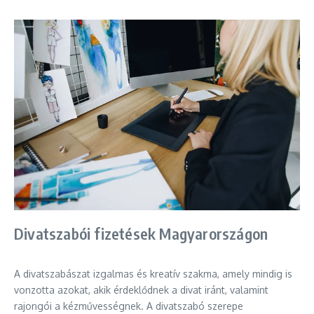
Divatszabói fizetések Magyarországon
A divatszabászat izgalmas és kreatív szakma, amely mindig is
vonzotta azokat, akik érdeklődnek a divat iránt, valamint
rajongói a kézművességnek. A divatszabó szerepe