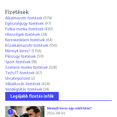
Fizetések
Alkalmazotti fizetések
(974)
Egészségügy fizetések
(97)
Fizikai munka fizetések
(430)
Hírességek fizetések
(28)
Kereskedelem fizetések
(64)
Közalkalmazotti fizetések
(156)
Mennyit keres?
(1 156)
Pénzügy fizetések
(59)
Sport fizetések
(18)
Szellemi munka fizetések
(328)
Tech/IT fizetések
(67)
Uncategorized
(2)
Vállalkozás fizetések
(424)
Vendéglátás fizetések
(34)
Legújabb fizetés infók
Mennyit keres egy celebfotós?
1
2026-08-05