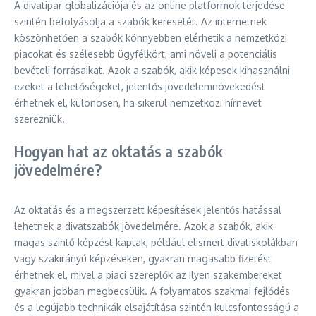
A divatipar globalizációja és az online platformok terjedése
szintén befolyásolja a szabók keresetét. Az internetnek
köszönhetően a szabók könnyebben elérhetik a nemzetközi
piacokat és szélesebb ügyfélkört, ami növeli a potenciális
bevételi forrásaikat. Azok a szabók, akik képesek kihasználni
ezeket a lehetőségeket, jelentős jövedelemnövekedést
érhetnek el, különösen, ha sikerül nemzetközi hírnevet
szerezniük.
Hogyan hat az oktatás a szabók
jövedelmére?
Az oktatás és a megszerzett képesítések jelentős hatással
lehetnek a divatszabók jövedelmére. Azok a szabók, akik
magas szintű képzést kaptak, például elismert divatiskolákban
vagy szakirányú képzéseken, gyakran magasabb fizetést
érhetnek el, mivel a piaci szereplők az ilyen szakembereket
gyakran jobban megbecsülik. A folyamatos szakmai fejlődés
és a legújabb technikák elsajátítása szintén kulcsfontosságú a