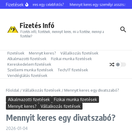
Ugrás a tartalomhoz
Fizetések
Mennyit keres egy celebfotós?
Mennyit keres egy személyi asszisztens?
Fizetés Infó
Fizetés infó, fizetések, mennyit keres, mi a fizetése, mennyi a
fizetése?
Fizetések
Mennyit keres?
Vállalkozás fizetések
Alkalmazotti fizetések
Fizikai munka fizetések
Kereskedelem fizetések
Szellemi munka fizetések
Tech/IT fizetések
Vendéglátás fizetések
Főoldal
/
Vállalkozás fizetések
/
Mennyit keres egy divatszabó?
Alkalmazotti fizetések
Fizikai munka fizetések
Mennyit keres?
Vállalkozás fizetések
Mennyit keres egy divatszabó?
2026-01-04