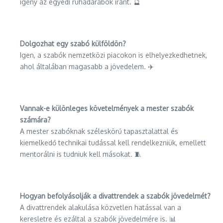
igény az egyedi ruhadarabok iránt. 🔮
Dolgozhat egy szabó külföldön?
Igen, a szabók nemzetközi piacokon is elhelyezkedhetnek,
ahol általában magasabb a jövedelem. ✈️
Vannak-e különleges követelmények a mester szabók
számára?
A mester szabóknak széleskörű tapasztalattal és
kiemelkedő technikai tudással kell rendelkezniük, emellett
mentorálni is tudniuk kell másokat. 🧵
Hogyan befolyásolják a divattrendek a szabók jövedelmét?
A divattrendek alakulása közvetlen hatással van a
keresletre és ezáltal a szabók jövedelmére is. 📊