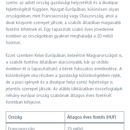
szerte, az adott ország gazdasági helyzetétől és a divatipar
fejlettségétől függően. Nyugat-Európában, különösen olyan
országokban, mint Franciaország vagy Olaszország, ahol a
divat központi szerepet játszik, a szabók általában magasabb
fizetést érhetnek el. Egy tapasztalt szabó éves jövedelme
ezekben az országokban gyakran meghaladja a 20 millió
forintot.
Ezzel szemben Kelet-Európában, beleértve Magyarországot is,
a szabók fizetése általában alacsonyabb, bár az utóbbi
években itt is tapasztalható a bérek fokozatos emelkedése. A
különbségek oka részben a gazdasági különbségekben rejlik,
de a piaci igények és a divatipar helyi szintű fejlettsége is
jelentős szerepet játszik. Az alábbi táblázatban összefoglaljuk
néhány európai ország szabóinak átlagos éves fizetését
forintban kifejezve.
Ország
Átlagos éves fizetés (HUF)
Franciaország
25 millió