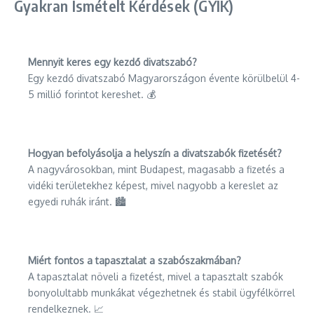
Gyakran Ismételt Kérdések (GYIK)
Mennyit keres egy kezdő divatszabó?
Egy kezdő divatszabó Magyarországon évente körülbelül 4-
5 millió forintot kereshet. 💰
Hogyan befolyásolja a helyszín a divatszabók fizetését?
A nagyvárosokban, mint Budapest, magasabb a fizetés a
vidéki területekhez képest, mivel nagyobb a kereslet az
egyedi ruhák iránt. 🏙️
Miért fontos a tapasztalat a szabószakmában?
A tapasztalat növeli a fizetést, mivel a tapasztalt szabók
bonyolultabb munkákat végezhetnek és stabil ügyfélkörrel
rendelkeznek. 📈