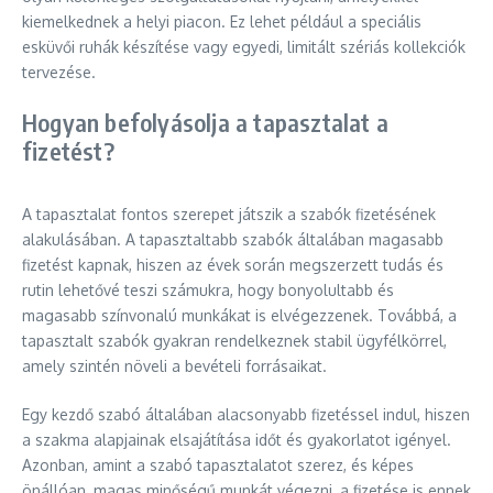
kiemelkednek a helyi piacon. Ez lehet például a speciális
esküvői ruhák készítése vagy egyedi, limitált szériás kollekciók
tervezése.
Hogyan befolyásolja a tapasztalat a
fizetést?
A tapasztalat fontos szerepet játszik a szabók fizetésének
alakulásában. A tapasztaltabb szabók általában magasabb
fizetést kapnak, hiszen az évek során megszerzett tudás és
rutin lehetővé teszi számukra, hogy bonyolultabb és
magasabb színvonalú munkákat is elvégezzenek. Továbbá, a
tapasztalt szabók gyakran rendelkeznek stabil ügyfélkörrel,
amely szintén növeli a bevételi forrásaikat.
Egy kezdő szabó általában alacsonyabb fizetéssel indul, hiszen
a szakma alapjainak elsajátítása időt és gyakorlatot igényel.
Azonban, amint a szabó tapasztalatot szerez, és képes
önállóan, magas minőségű munkát végezni, a fizetése is ennek