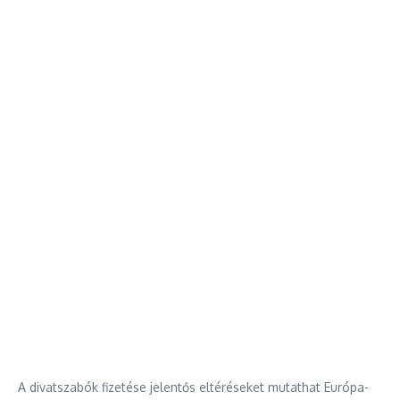
A divatszabók fizetése jelentős eltéréseket mutathat Európa-