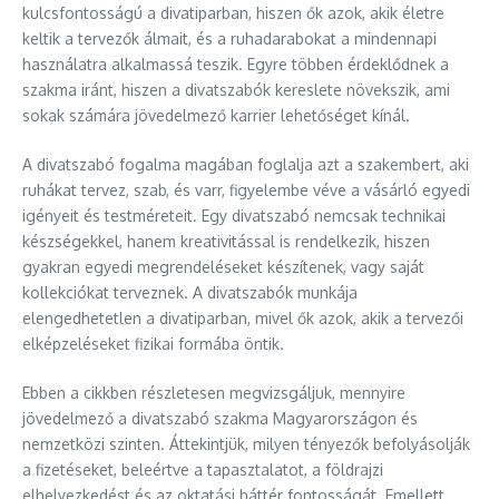
kulcsfontosságú a divatiparban, hiszen ők azok, akik életre
keltik a tervezők álmait, és a ruhadarabokat a mindennapi
használatra alkalmassá teszik. Egyre többen érdeklődnek a
szakma iránt, hiszen a divatszabók kereslete növekszik, ami
sokak számára jövedelmező karrier lehetőséget kínál.
A divatszabó fogalma magában foglalja azt a szakembert, aki
ruhákat tervez, szab, és varr, figyelembe véve a vásárló egyedi
igényeit és testméreteit. Egy divatszabó nemcsak technikai
készségekkel, hanem kreativitással is rendelkezik, hiszen
gyakran egyedi megrendeléseket készítenek, vagy saját
kollekciókat terveznek. A divatszabók munkája
elengedhetetlen a divatiparban, mivel ők azok, akik a tervezői
elképzeléseket fizikai formába öntik.
Ebben a cikkben részletesen megvizsgáljuk, mennyire
jövedelmező a divatszabó szakma Magyarországon és
nemzetközi szinten. Áttekintjük, milyen tényezők befolyásolják
a fizetéseket, beleértve a tapasztalatot, a földrajzi
elhelyezkedést és az oktatási háttér fontosságát. Emellett