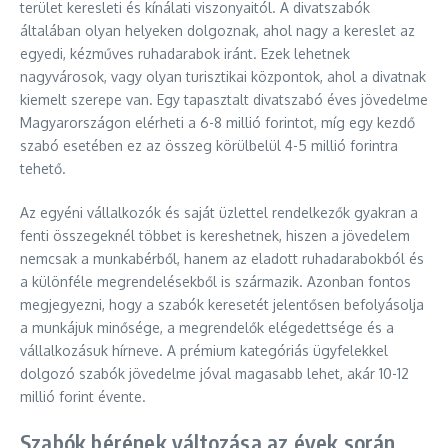
terület keresleti és kínálati viszonyaitól. A divatszabók
általában olyan helyeken dolgoznak, ahol nagy a kereslet az
egyedi, kézműves ruhadarabok iránt. Ezek lehetnek
nagyvárosok, vagy olyan turisztikai központok, ahol a divatnak
kiemelt szerepe van. Egy tapasztalt divatszabó éves jövedelme
Magyarországon elérheti a 6-8 millió forintot, míg egy kezdő
szabó esetében ez az összeg körülbelül 4-5 millió forintra
tehető.
Az egyéni vállalkozók és saját üzlettel rendelkezők gyakran a
fenti összegeknél többet is kereshetnek, hiszen a jövedelem
nemcsak a munkabérből, hanem az eladott ruhadarabokból és
a különféle megrendelésekből is származik. Azonban fontos
megjegyezni, hogy a szabók keresetét jelentősen befolyásolja
a munkájuk minősége, a megrendelők elégedettsége és a
vállalkozásuk hírneve. A prémium kategóriás ügyfelekkel
dolgozó szabók jövedelme jóval magasabb lehet, akár 10-12
millió forint évente.
Szabók bérének változása az évek során