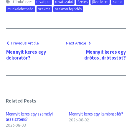
Címkézve:
divatipar
divatszabó
fizetés
jövedelem
karrier
munkalehetőség
szakma
szakmai fejlődés
Previous Article
Next Article
Mennyit keres egy
Mennyit keres egy
dekoratőr?
drótos, drótostót?
Related Posts
Mennyit keres egy személyi
Mennyit keres egy kamionsofőr?
asszisztens?
2026-08-02
2026-08-03