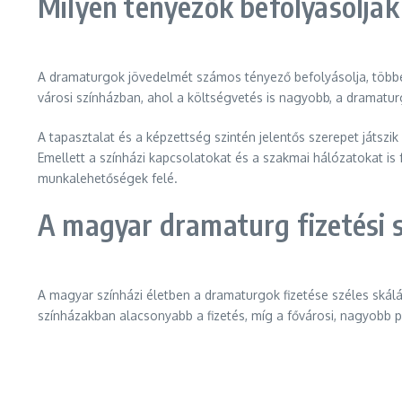
Milyen tényezők befolyásolják 
A dramaturgok jövedelmét számos tényező befolyásolja, többe
városi színházban, ahol a költségvetés is nagyobb, a dramatu
A tapasztalat és a képzettség szintén jelentős szerepet játszi
Emellett a színházi kapcsolatokat és a szakmai hálózatokat i
munkalehetőségek felé.
A magyar dramaturg fizetési 
A magyar színházi életben a dramaturgok fizetése széles ská
színházakban alacsonyabb a fizetés, míg a fővárosi, nagyobb