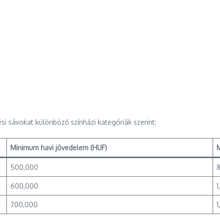
si sávokat különböző színházi kategóriák szerint:
Minimum havi jövedelem (HUF)
500,000
600,000
700,000