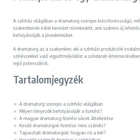
A színház világában a dramaturg szerepe kulcsfontosságú, még
szakemberek iránti kereslet növekedett, ami számos új lehető
befolyásolják a jövedelmüket.
A dramaturg az a szakember, aki a színházi produkciók irodalm
színészekkel való együttműködést a színdarab értelmezésében.
rejlő potenciálról.
Tartalomjegyzék
A dramaturg szerepe a színház világában
Milyen tényezők befolyásolják a fizetést?
A magyar dramaturg fizetési sávok áttekintése
Kezdő dramaturgok fizetése: mire számíts?
Tapasztalt dramaturgok: hogyan nő a bér?
Hasonló szakmák fizetései a színházban