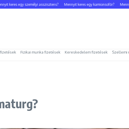
t keres egy személyi asszisztens?
Mennyit keres egy kamionsofőr?
Mennyit k
 fizetések
Fizikai munka fizetések
Kereskedelem fizetések
Szellemi 
maturg?