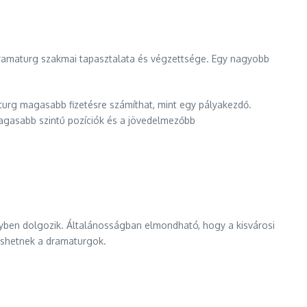
dramaturg szakmai tapasztalata és végzettsége. Egy nagyobb
maturg magasabb fizetésre számíthat, mint egy pályakezdő.
magasabb szintű pozíciók és a jövedelmezőbb
yben dolgozik. Általánosságban elmondható, hogy a kisvárosi
eshetnek a dramaturgok.