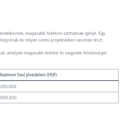
rendelkeznek, magasabb fizetésre tarthatnak igényt. Egy
olgoznak és milyen szintű projektekben vesznek részt.
ókat, amelyek magasabb fizetést és nagyobb felelősséget
Maximum havi jövedelem (HUF)
,200,000
1,500,000