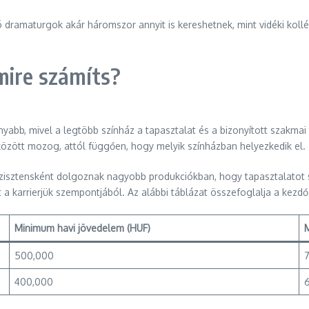
 dramaturgok akár háromszor annyit is kereshetnek, mint vidéki kollé
mire számíts?
abb, mivel a legtöbb színház a tapasztalat és a bizonyított szakmai 
között mozog, attól függően, hogy melyik színházban helyezkedik el.
szisztensként dolgoznak nagyobb produkciókban, hogy tapasztalatot s
a karrierjük szempontjából. Az alábbi táblázat összefoglalja a kezdő
Minimum havi jövedelem (HUF)
500,000
400,000