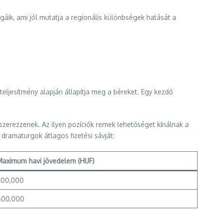
gáik, ami jól mutatja a regionális különbségek hatását a
teljesítmény alapján állapítja meg a béreket. Egy kezdő
zerezzenek. Az ilyen pozíciók remek lehetőséget kínálnak a
 dramaturgok átlagos fizetési sávját:
Maximum havi jövedelem (HUF)
700,000
600,000