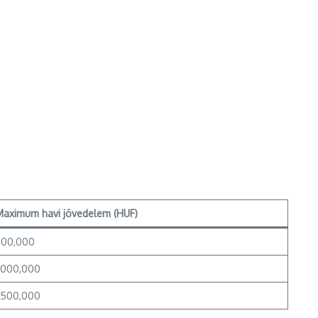
Maximum havi jövedelem (HUF)
800,000
1,000,000
1,500,000