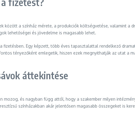
a fizetést?
k között a színház mérete, a produkciók költségvetése, valamint a 
rgok lehetőségei és jövedelme is magasabb lehet.
k a fizetésben. Egy képzett, több éves tapasztalattal rendelkező dra
s fontos tényezőként emlegetik, hiszen ezek megnyithatják az utat a 
sávok áttekintése
lán mozog, és nagyban függ attól, hogy a szakember milyen intézmén
 presztízsű színházakban akár jelentősen magasabb összegeket is ker