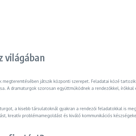
z világában
k megteremtésében játszik központi szerepet. Feladatai közé tartozi
a. A dramaturgok szorosan együttműködnek a rendezőkkel, írókkal és
rgot, a kisebb társulatoknál gyakran a rendezői feladatokkal is meg
tást, kreatív problémamegoldást és kiváló kommunikációs készségeket