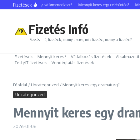
Ugrás a tartalomhoz
Fizetések
Mennyit keres egy sztármenedzser?
Mennyit keres egy celebfotós?
Mennyi
Fizetés Infó
Fizetés infó, fizetések, mennyit keres, mi a fizetése, mennyi a fizetése?
Fizetések
Mennyit keres?
Vállalkozás fizetések
Alkalmazotti
Tech/IT fizetések
Vendéglátás fizetések
Főoldal
/
Uncategorized
/
Mennyit keres egy dramaturg?
Uncategorized
Mennyit keres egy dra
2026-01-06