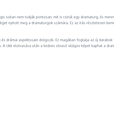
is sokan nem tudják pontosan, mit is csinál egy dramaturg, és menn
séget nyitott meg a dramaturgok számára. Ez az írás részletesen be
i és drámai aspektusain dolgozik. Ez magában foglalja az új darabok
 A cikk elolvasása után a kedves olvasó világos képet kaphat a dram