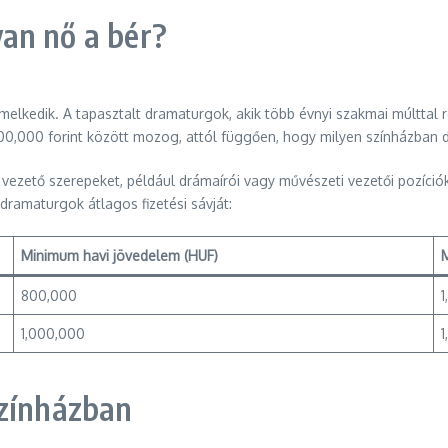
an nő a bér?
melkedik. A tapasztalt dramaturgok, akik több évnyi szakmai múlttal 
00,000 forint között mozog, attól függően, hogy milyen színházban d
vezető szerepeket, például drámaírói vagy művészeti vezetői pozíci
dramaturgok átlagos fizetési sávját:
Minimum havi jövedelem (HUF)
800,000
1
1,000,000
színházban