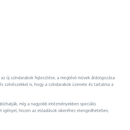
k az új színdarabok fejlesztése, a meglévő művek átdolgozása
 színészekkel is, hogy a színdarabok üzenete és tartalma a
bízhatják, míg a nagyobb intézményekben speciális
 igényel, hiszen az előadások sikeréhez elengedhetetlen,