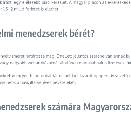
ek iránti egyre élesebb piaci kereslet. A magyar piacon az e-keresk
,5–2 millió forintot is elérhet.
delmi menedzserek bérét?
a nyelvismeret határozza meg. Emellett jelentős szerepe van annak i
él vagy nagyobb webáruházaknál általában magasabbak a fizetések, min
krétan milyen feladatokat lát el: például kizárólag operatív vezető-e
elhetik a havi, illetve éves bevételeket.
 menedzserek számára Magyarors