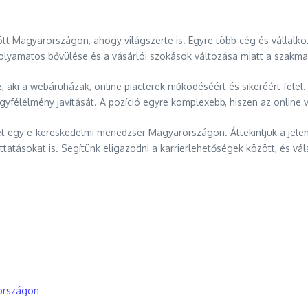
 Magyarországon, ahogy világszerte is. Egyre több cég és vállalkozás 
folyamatos bővülése és a vásárlói szokások változása miatt a szakma j
 aki a webáruházak, online piacterek működéséért és sikeréért felel
yfélélmény javítását. A pozíció egyre komplexebb, hiszen az online 
 egy e-kereskedelmi menedzser Magyarországon. Áttekintjük a jelenlegi
uttatásokat is. Segítünk eligazodni a karrierlehetőségek között, és vá
országon