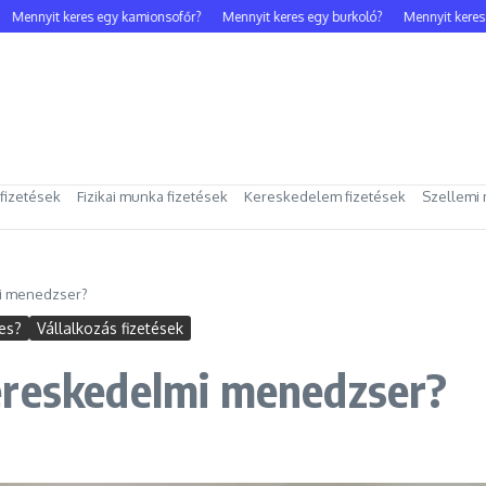
nnyit keres egy kamionsofőr?
Mennyit keres egy burkoló?
Mennyit keres egy
 fizetések
Fizikai munka fizetések
Kereskedelem fizetések
Szellemi 
mi menedzser?
es?
Vállalkozás fizetések
ereskedelmi menedzser?