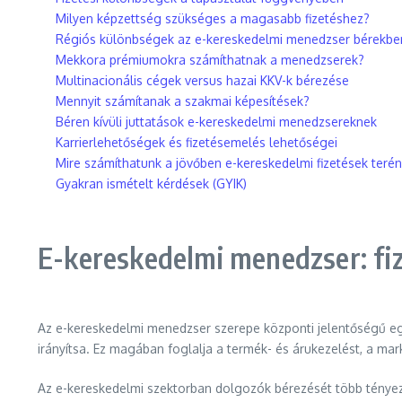
Milyen képzettség szükséges a magasabb fizetéshez?
Régiós különbségek az e-kereskedelmi menedzser bérekbe
Mekkora prémiumokra számíthatnak a menedzserek?
Multinacionális cégek versus hazai KKV-k bérezése
Mennyit számítanak a szakmai képesítések?
Béren kívüli juttatások e-kereskedelmi menedzsereknek
Karrierlehetőségek és fizetésemelés lehetőségei
Mire számíthatunk a jövőben e-kereskedelmi fizetések teré
Gyakran ismételt kérdések (GYIK)
E-kereskedelmi menedzser: fiz
Az e-kereskedelmi menedzser szerepe központi jelentőségű e
irányítsa. Ez magában foglalja a termék- és árukezelést, a ma
Az e-kereskedelmi szektorban dolgozók bérezését több tényez