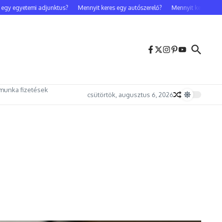
 egyetemi adjunktus?
Mennyit keres egy autószerelő?
Mennyit keres egy cele
munka fizetések
csütörtök, augusztus 6, 2026