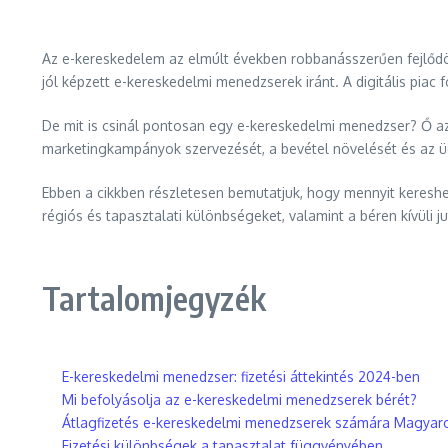
Az e-kereskedelem az elmúlt években robbanásszerűen fejlődött
jól képzett e-kereskedelmi menedzserek iránt. A digitális piac 
De mit is csinál pontosan egy e-kereskedelmi menedzser? Ő az,
marketingkampányok szervezését, a bevétel növelését és az üg
Ebben a cikkben részletesen bemutatjuk, hogy mennyit kereshet
régiós és tapasztalati különbségeket, valamint a béren kívüli j
Tartalomjegyzék
E-kereskedelmi menedzser: fizetési áttekintés 2024-ben
Mi befolyásolja az e-kereskedelmi menedzserek bérét?
Átlagfizetés e-kereskedelmi menedzserek számára Magyar
Fizetési különbségek a tapasztalat függvényében