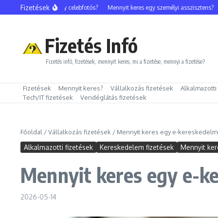
Ugrás a tartalomhoz
Fizetések
Mennyit keres egy celebfotós?
Mennyit keres egy személyi asszisztens?
Me
Fizetés Infó
Fizetés infó, fizetések, mennyit keres, mi a fizetése, mennyi a fizetése?
Fizetések
Mennyit keres?
Vállalkozás fizetések
Alkalmazotti
Tech/IT fizetések
Vendéglátás fizetések
Főoldal
/
Vállalkozás fizetések
/
Mennyit keres egy e-kereskedel
Alkalmazotti fizetések
Kereskedelem fizetések
Mennyit ker
Mennyit keres egy e-k
2026-05-14