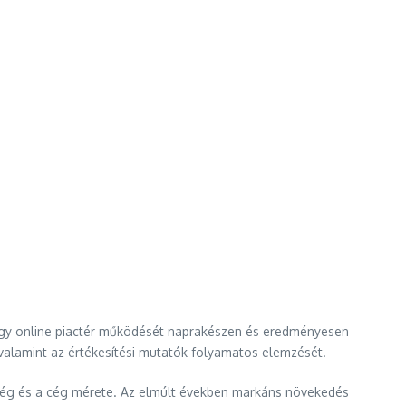
agy online piactér működését naprakészen és eredményesen
 valamint az értékesítési mutatók folyamatos elemzését.
tség és a cég mérete. Az elmúlt években markáns növekedés