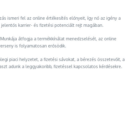
ismeri fel az online értékesítés előnyeit, így nő az igény a
elentős karrier- és fizetési potenciált rejt magában.
. Munkája átfogja a termékkínálat menedzselését, az online
verseny is folyamatosan erősödik.
 piaci helyzetet, a fizetési sávokat, a bérezés összetevőit, a
laszt adunk a leggyakoribb, fizetéssel kapcsolatos kérdésekre.