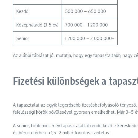
Kezdő
500 000 – 650 000
Középhaladó (3-5 év)
700 000 – 1 200 000
Senior
1 200 000 – 2 000 000+
Az alábbi táblázat jól mutatja, hogy egy tapasztaltabb, nagy c
Fizetési különbségek a tapas
A tapasztalat az egyik legerősebb fizetésbefolyásoló tényező
felelősségi körök bővülésével gyorsan emelkedhet. Már 3–5 év
A senior, több mint 5 év tapasztalattal rendelkező e-kereske
és bérük elérheti a 1,5–2 millió forintos szintet is.