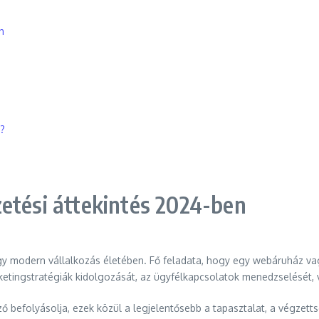
n
n?
etési áttekintés 2024-ben
gy modern vállalkozás életében. Fő feladata, hogy egy webáruház v
rketingstratégiák kidolgozását, az ügyfélkapcsolatok menedzselését,
ő befolyásolja, ezek közül a legjelentősebb a tapasztalat, a végzet