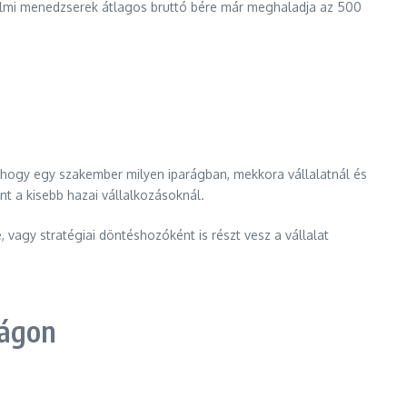
edelmi menedzserek átlagos bruttó bére már meghaladja az 500
s, hogy egy szakember milyen iparágban, mekkora vállalatnál és
t a kisebb hazai vállalkozásoknál.
, vagy stratégiai döntéshozóként is részt vesz a vállalat
zágon