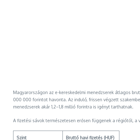
Magyarországon az e-kereskedelmi menedzserek átlagos bruttó
000 000 forintot havonta. Az induló, frissen végzett szakemb
menedzserek akár 1,2–1,8 millió forintra is igényt tarthatnak.
A fizetési sávok természetesen erősen függenek a régiótól, a v
Szint
Bruttó havi fizetés (HUF)