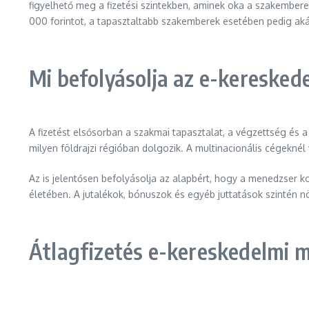
figyelhető meg a fizetési szintekben, aminek oka a szakember
000 forintot, a tapasztaltabb szakemberek esetében pedig akár 1
Mi befolyásolja az e-kereske
A fizetést elsősorban a szakmai tapasztalat, a végzettség és 
milyen földrajzi régióban dolgozik. A multinacionális cégekn
Az is jelentősen befolyásolja az alapbért, hogy a menedzser kon
életében. A jutalékok, bónuszok és egyéb juttatások szintén növ
Átlagfizetés e-kereskedelmi