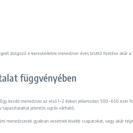
égnél dolgozó e-kereskedelmi menedzser éves bruttó fizetése akár a 20
ztalat függvényében
. Egy kezdő menedzser az első 1–2 évben jellemzően 500–650 ezer fori
 tapasztalattal jelentős ugrás várható.
delmi menedzserek gyakran vezetnek kisebb csapatokat, vagy akár telj