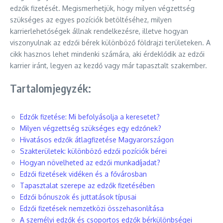
edzők fizetését. Megismerhetjük, hogy milyen végzettség
szükséges az egyes pozíciók betöltéséhez, milyen
karrierlehetőségek állnak rendelkezésre, illetve hogyan
viszonyulnak az edzői bérek különböző földrajzi területeken. A
cikk hasznos lehet mindenki számára, aki érdeklődik az edzői
karrier iránt, legyen az kezdő vagy már tapasztalt szakember.
Tartalomjegyzék:
Edzők fizetése: Mi befolyásolja a keresetet?
Milyen végzettség szükséges egy edzőnek?
Hivatásos edzők átlagfizetése Magyarországon
Szakterületek: különböző edzői pozíciók bérei
Hogyan növelheted az edzői munkadíjadat?
Edzői fizetések vidéken és a fővárosban
Tapasztalat szerepe az edzők fizetésében
Edzői bónuszok és juttatások típusai
Edzői fizetések nemzetközi összehasonlítása
A személyi edzők és csoportos edzők bérkülönbségei