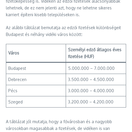
fizetőképesség is. Vidéken az edzői fizetések alacsonyabbak
lehetnek, de ez nem jelenti azt, hogy ne lehetne sikeres
karriert építeni kisebb településeken is.
Az alábbi táblázat bemutatja az edzői fizetések különbségeit
Budapest és néhány vidéki város között:
Személyi edző átlagos éves
Város
fizetése (HUF)
Budapest
5.000.000 – 7.000.000
Debrecen
3.500.000 – 4.500.000
Pécs
3.000.000 – 4.000.000
Szeged
3.200.000 – 4.200.000
A táblázat jól mutatja, hogy a fővárosban és a nagyobb
városokban magasabbak a fizetések, de vidéken is van