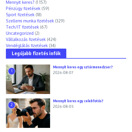
Mennyit keres?
(1 157)
Pénzügy fizetések
(59)
Sport fizetések
(18)
Szellemi munka fizetések
(329)
Tech/IT fizetések
(67)
Uncategorized
(2)
Vállalkozás fizetések
(424)
Vendéglátás fizetések
(34)
Legújabb fizetés infók
Mennyit keres egy sztármenedzser?
1
2026-08-07
Mennyit keres egy celebfotós?
2
2026-08-05