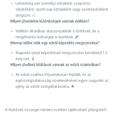
Lehetőség van személyi edzőként, csoportos
oktatóként, sportcsap edzőjeként vagy vezetőedzőként
dolgozni. 📈
Milyen jövedelmi különbségek vannak vidéken?
Vidéken általában alacsonyabbak a fizetések, de a
megélhetési költségek is kisebbek. 🌾
Mennyi időbe telik egy edzői képesítés megszerzése?
Alapvető edzői képesítések megszerzése körülbelül 1-2
évig tart. ⏳
Milyen jövőbeli kilátások vannak az edzői szakmában?
Az edzői szakma folyamatosan fejlődik, és az
egészségtudatosság növekedésével egyre nagyobb az
igény az edzői szolgáltatásokra. 🌟
A fizetések összegei minden esetben tájékoztató jellegüek!!!