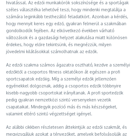
hivatással. Az edzői munkakörök sokszínűsége és a sportágak
széles választéka lehetővé teszi, hogy mindenki megtalálja a
számára leginkább testhezálló feladatkört. Azonban a kérdés,
hogy mennyit keres egy edző, gyakran felmerül a szakmában
gondolkodók fejében. Az elkövetkező években várható
változások és a gazdasági helyzet alakulása miatt különösen
érdekes, hogy előre tekintsünk, és megnézzük, milyen
jövedelmi kilátásokkal számolhatnak az edzők.
Az edzői szakma számos ágazatra osztható, kezdve a személyi
edzőktől a csoportos fitness oktatókon át egészen a profi
sportcsapatok edzőiig. Míg a személyi edzők jellemzően
egyénekkel dolgoznak, addig a csoportos edzők többnyire
kisebb-nagyobb csoportokat irányítanak. A profi sportedzők
pedig gyakran nemzetközi szintű versenyeken vezetik
csapataikat. Mindegyik pozíció más és más készségeket,
valamint eltérő szintű végzettséget igényel.
Az alábbi cikkben részletesen áttekintjük az edzői szakmát, és
megvizsgáljuk azokat a tényezőket, amelyek befolyásolják az