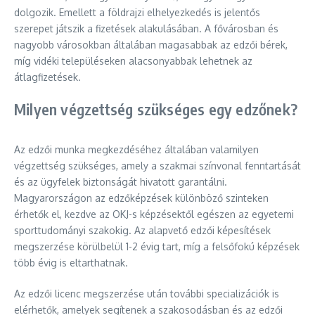
dolgozik. Emellett a földrajzi elhelyezkedés is jelentős
szerepet játszik a fizetések alakulásában. A fővárosban és
nagyobb városokban általában magasabbak az edzői bérek,
míg vidéki településeken alacsonyabbak lehetnek az
átlagfizetések.
Milyen végzettség szükséges egy edzőnek?
Az edzői munka megkezdéséhez általában valamilyen
végzettség szükséges, amely a szakmai színvonal fenntartását
és az ügyfelek biztonságát hivatott garantálni.
Magyarországon az edzőképzések különböző szinteken
érhetők el, kezdve az OKJ-s képzésektől egészen az egyetemi
sporttudományi szakokig. Az alapvető edzői képesítések
megszerzése körülbelül 1-2 évig tart, míg a felsőfokú képzések
több évig is eltarthatnak.
Az edzői licenc megszerzése után további specializációk is
elérhetők, amelyek segítenek a szakosodásban és az edzői