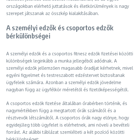
országokban elérhető juttatások és életkörülmények is nagy
szerepet játszanak az összkép kialakításában.
A személyi edzők és csoportos edzők
bérkülönbségei
A személyi edzők és a csoportos fitnesz edzők fizetései közötti
különbségek leginkább a munka jellegéből adódnak. A
személyi edzők jellemzően magasabb óradíjat kérhetnek, mivel
egyéni figyelmet és testreszabott edzéstervet biztosítanak
ügyfeleik számára. Azonban a személyi edzők jövedelme
nagyban függ az ügyfélkör méretétől és fizetőképességétől.
A csoportos edzők fizetése általában órabérben történik, és
nagymértékben függ a megtartott órák számától és a
résztvevők létszámától. A csoportos órák nagy előnye, hogy
egyidejűleg több ügyfelet is elérhetnek, ami növeli a bevételi
forrást. Az alábbi táblázat szemlélteti a két pozíció közötti
bérkülönbséget: