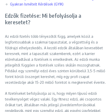
Gyakran Ismételt Kérdések (GYIK)
Edzők fizetése: Mi befolyásolja a
keresetet?
Az edzői fizetés több tényezőtől függ, amelyek közül a
legfontosabbak a szakmai tapasztalat, a végzettség és a
földrajzi elhelyezkedés. A kezdő edzők általában kevesebbet
keresnek, mint a tapasztalt szakemberek, ezért a karrier
előrehaladtával a fizetések is emelkednek. Az edzői munka
jellegétől függően a fizetések széles skálán mozoghatnak.
Például egy személyi edző éves szinten körülbelül 3,5-5 millió
forint körüli összeget kereshet, míg egy profi csapat
vezetőedzője akár 15-20 millió forintot is megkereshet évente.
A fizetéseket befolyásolja az is, hogy milyen típusú edzői
tevékenységet végez valaki. Egy fitnesz edző, aki csoportos
órákat tart, általában más jellegű jövedelemforrásokkal
rendelkezik, mint egy személyi edző, aki egyéni ügyfelekkel