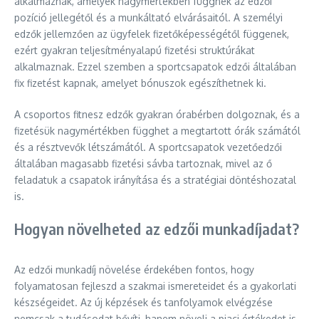
alkalmaznak, amelyek nagymértékben függnek az edzői
pozíció jellegétől és a munkáltató elvárásaitól. A személyi
edzők jellemzően az ügyfelek fizetőképességétől függenek,
ezért gyakran teljesítményalapú fizetési struktúrákat
alkalmaznak. Ezzel szemben a sportcsapatok edzői általában
fix fizetést kapnak, amelyet bónuszok egészíthetnek ki.
A csoportos fitnesz edzők gyakran órabérben dolgoznak, és a
fizetésük nagymértékben függhet a megtartott órák számától
és a résztvevők létszámától. A sportcsapatok vezetőedzői
általában magasabb fizetési sávba tartoznak, mivel az ő
feladatuk a csapatok irányítása és a stratégiai döntéshozatal
is.
Hogyan növelheted az edzői munkadíjadat?
Az edzői munkadíj növelése érdekében fontos, hogy
folyamatosan fejleszd a szakmai ismereteidet és a gyakorlati
készségeidet. Az új képzések és tanfolyamok elvégzése
nemcsak a tudásodat bővíti, hanem növeli a piaci értékedet is.