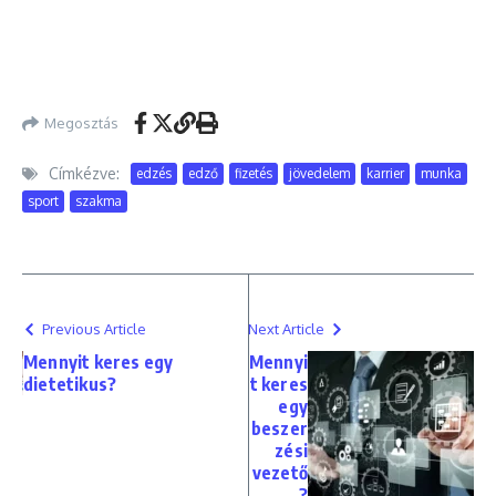
Megosztás
Címkézve:
edzés
edző
fizetés
jövedelem
karrier
munka
sport
szakma
Previous Article
Next Article
Mennyit keres egy
Mennyi
dietetikus?
t keres
egy
beszer
zési
vezető
?