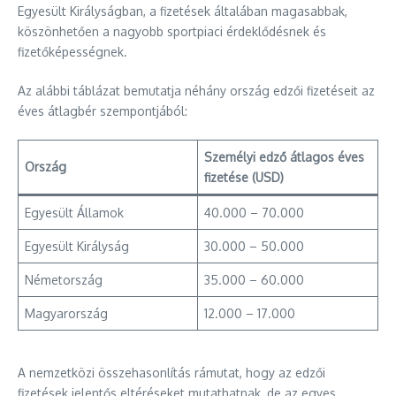
Egyesült Királyságban, a fizetések általában magasabbak,
köszönhetően a nagyobb sportpiaci érdeklődésnek és
fizetőképességnek.
Az alábbi táblázat bemutatja néhány ország edzői fizetéseit az
éves átlagbér szempontjából:
Személyi edző átlagos éves
Ország
fizetése (USD)
Egyesült Államok
40.000 – 70.000
Egyesült Királyság
30.000 – 50.000
Németország
35.000 – 60.000
Magyarország
12.000 – 17.000
A nemzetközi összehasonlítás rámutat, hogy az edzői
fizetések jelentős eltéréseket mutathatnak, de az egyes