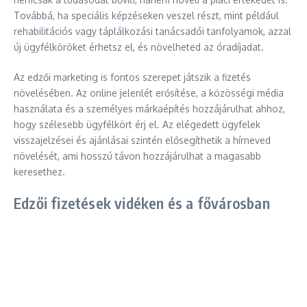
Továbbá, ha speciális képzéseken veszel részt, mint például
rehabilitációs vagy táplálkozási tanácsadói tanfolyamok, azzal
új ügyfélköröket érhetsz el, és növelheted az óradíjadat.
Az edzői marketing is fontos szerepet játszik a fizetés
növelésében. Az online jelenlét erősítése, a közösségi média
használata és a személyes márkaépítés hozzájárulhat ahhoz,
hogy szélesebb ügyfélkört érj el. Az elégedett ügyfelek
visszajelzései és ajánlásai szintén elősegíthetik a hírneved
növelését, ami hosszú távon hozzájárulhat a magasabb
keresethez.
Edzői fizetések vidéken és a fővárosban