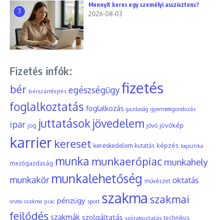
Mennyit keres egy személyi asszisztens?
3
2026-08-03
Fizetés infók:
fizetés
bér
egészségügy
bérszámfejtés
foglalkoztatás
foglalkozás
gyermekgondozás
gazdaság
juttatások
jövedelem
ipar
jövőkép
jog
jövő
karrier
kereset
képzés
kereskedelem
kutatás
logisztika
munka
munkaerőpiac
munkahely
mezőgazdaság
munkalehetőség
munkakör
oktatás
művészet
szakma
szakmai
pénzügy
piac
orvosi szakma
sport
fejlődés
szakmák
szolgáltatás
szórakoztatás
technikus