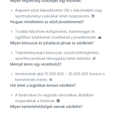
Milyen végzettség szükséges egy edzőnek?
Alapvető edzői képesítéseket OKJ-s képzésekkel vagy
sporttudományi szakokkal lehet megszerezni. 📚
Hogyan növelhetem az edzői jövedelmemet?
További képzések elvégzésével, marketinggel és
ügyfélkör bővítésével növelheted a jövedelmedet. 💼
Milyen bónuszok és juttatások járnak az edzőknek?
Teljesítményalapú bónuszok, utazási költségtérítés,
sportfelszerelések támogatása lehet elérhető. 🎁
Mennyit keres egy vezetőedző?
Vezetőedzők akár 15.000.000 – 20.000.000 forintot is
kereshetnek évente. ⚽
Hol lehet a legjobban keresni edzőként?
A fővárosban és nagyobb városokban általában
magasabbak a fizetések. 🏢
Milyen karrierlehetőségek vannak edzőként?