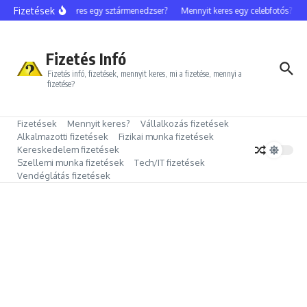
Ugrás a tartalomhoz
Fizetések
Mennyit keres egy sztármenedzser?
Mennyit keres egy celebfotós?
Me
Fizetés Infó
Fizetés infó, fizetések, mennyit keres, mi a fizetése, mennyi a
fizetése?
Fizetések
Mennyit keres?
Vállalkozás fizetések
Alkalmazotti fizetések
Fizikai munka fizetések
Kereskedelem fizetések
Szellemi munka fizetések
Tech/IT fizetések
Vendéglátás fizetések