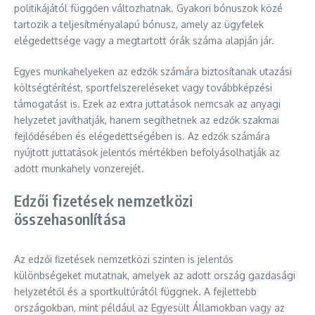
politikájától függően változhatnak. Gyakori bónuszok közé
tartozik a teljesítményalapú bónusz, amely az ügyfelek
elégedettsége vagy a megtartott órák száma alapján jár.
Egyes munkahelyeken az edzők számára biztosítanak utazási
költségtérítést, sportfelszereléseket vagy továbbképzési
támogatást is. Ezek az extra juttatások nemcsak az anyagi
helyzetet javíthatják, hanem segíthetnek az edzők szakmai
fejlődésében és elégedettségében is. Az edzők számára
nyújtott juttatások jelentős mértékben befolyásolhatják az
adott munkahely vonzerejét.
Edzői fizetések nemzetközi
összehasonlítása
Az edzői fizetések nemzetközi szinten is jelentős
különbségeket mutatnak, amelyek az adott ország gazdasági
helyzetétől és a sportkultúrától függnek. A fejlettebb
országokban, mint például az Egyesült Államokban vagy az