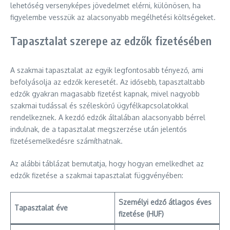
lehetőség versenyképes jövedelmet elérni, különösen, ha
figyelembe vesszük az alacsonyabb megélhetési költségeket.
Tapasztalat szerepe az edzők fizetésében
A szakmai tapasztalat az egyik legfontosabb tényező, ami
befolyásolja az edzők keresetét. Az idősebb, tapasztaltabb
edzők gyakran magasabb fizetést kapnak, mivel nagyobb
szakmai tudással és széleskörű ügyfélkapcsolatokkal
rendelkeznek. A kezdő edzők általában alacsonyabb bérrel
indulnak, de a tapasztalat megszerzése után jelentős
fizetésemelkedésre számíthatnak.
Az alábbi táblázat bemutatja, hogy hogyan emelkedhet az
edzők fizetése a szakmai tapasztalat függvényében:
Személyi edző átlagos éves
Tapasztalat éve
fizetése (HUF)