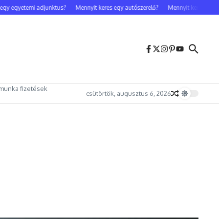
egyetemi adjunktus?
Mennyit keres egy autószerelő?
Mennyit keres egy celeb
munka fizetések
csütörtök, augusztus 6, 2026