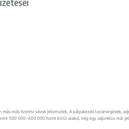
izetései
ten más-más fizetési sávok jellemzőek. A pályakezdő tanársegédek, ad
erint 500 000–600 000 forint körül alakul, míg egy adjunktus már j