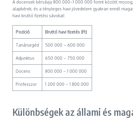
A docensek bérsávja 800 000–1 000 000 forint között mozog, m
alapbérek, és a tényleges havi jövedelem gyakran ennél magas
havi bruttó fizetési sávokat:
Pozíció
Bruttó havi fizetés (Ft)
Tanársegéd
500 000 – 600 000
Adjunktus
650 000 – 750 000
Docens
800 000 – 1 000 000
Professzor
1 200 000 – 1 800 000
Különbségek az állami és ma