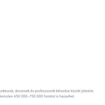
junktusok, docensek és professzorok bérezése között jelentős
ellemzően 650 000–750 000 forintot is hazavihet.