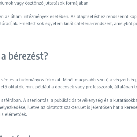
émiumok vagy ösztönző juttatások formájában.
en az állami intézmények esetében. Az alapfizetéshez rendszerint kap
óradíjak. Emellett sok egyetem kínál cafeteria-rendszert, amelyből 
 a bérezést?
ttség és a tudományos fokozat. Minél magasabb szintű a végzettség,
ezető oktatók, mint például a docensek vagy professzorok, általában
zférában. A szenioritás, a publikációs tevékenység és a kutatásokba
lhelyezkedése, illetve az oktatott szakterület is jelentősen hat a ker
is elérhetőek.