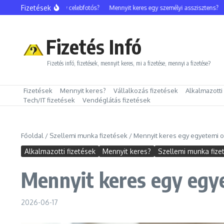
Ugrás a tartalomhoz
Fizetések
Mennyit keres egy celebfotós?
Mennyit keres egy személyi asszisztens?
Me
Fizetés Infó
Fizetés infó, fizetések, mennyit keres, mi a fizetése, mennyi a fizetése?
Fizetések
Mennyit keres?
Vállalkozás fizetések
Alkalmazotti
Tech/IT fizetések
Vendéglátás fizetések
Főoldal
/
Szellemi munka fizetések
/
Mennyit keres egy egyetemi o
Alkalmazotti fizetések
Mennyit keres?
Szellemi munka fize
Mennyit keres egy egy
2026-06-17