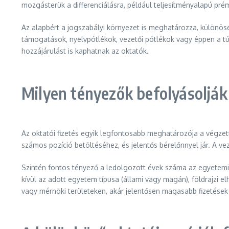
mozgásterük a differenciálásra, például teljesítményalapú pr
Az alapbért a jogszabályi környezet is meghatározza, különös
támogatások, nyelvpótlékok, vezetői pótlékok vagy éppen a túl
hozzájárulást is kaphatnak az oktatók.
Milyen tényezők befolyásolják
Az oktatói fizetés egyik legfontosabb meghatározója a végze
számos pozíció betöltéséhez, és jelentős bérelőnnyel jár. A v
Szintén fontos tényező a ledolgozott évek száma az egyetemi s
kívül az adott egyetem típusa (állami vagy magán), földrajzi e
vagy mérnöki területeken, akár jelentősen magasabb fizetések 