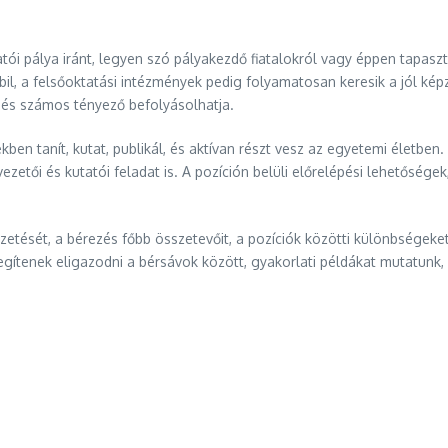
i pálya iránt, legyen szó pályakezdő fiatalokról vagy éppen tapaszt
abil, a felsőoktatási intézmények pedig folyamatosan keresik a jól ké
, és számos tényező befolyásolhatja.
n tanít, kutat, publikál, és aktívan részt vesz az egyetemi életben. 
etői és kutatói feladat is. A pozíción belüli előrelépési lehetőségek,
etését, a bérezés főbb összetevőit, a pozíciók közötti különbségeket,
ítenek eligazodni a bérsávok között, gyakorlati példákat mutatunk, és