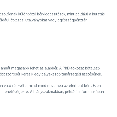
csolódnak különböző bérkiegészítések, mint például a kutatási
például étkezési utalványokat vagy egészségpénztári
 annál magasabb lehet az alapbér. A PhD-fokozat kötelező
 többszörösét keresik egy pályakezdő tanársegéd fizetésének.
n való részvétel mind-mind növelheti az elérhető bért. Ezen
eseti lehetőségekre. A hiányszakmákban, például informatikában