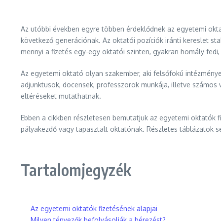
Az utóbbi években egyre többen érdeklődnek az egyetemi oktató
következő generációnak. Az oktatói pozíciók iránti kereslet st
mennyi a fizetés egy-egy oktatói szinten, gyakran homály fedi
Az egyetemi oktató olyan szakember, aki felsőfokú intézményekbe
adjunktusok, docensek, professzorok munkája, illetve számos vez
eltéréseket mutathatnak.
Ebben a cikkben részletesen bemutatjuk az egyetemi oktatók fiz
pályakezdő vagy tapasztalt oktatónak. Részletes táblázatok seg
Tartalomjegyzék
Az egyetemi oktatók fizetésének alapjai
Milyen tényezők befolyásolják a bérezést?