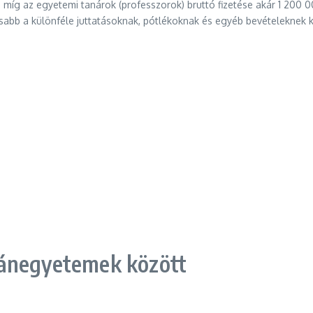
íg az egyetemi tanárok (professzorok) bruttó fizetése akár 1 200 00
abb a különféle juttatásoknak, pótlékoknak és egyéb bevételeknek kö
gánegyetemek között