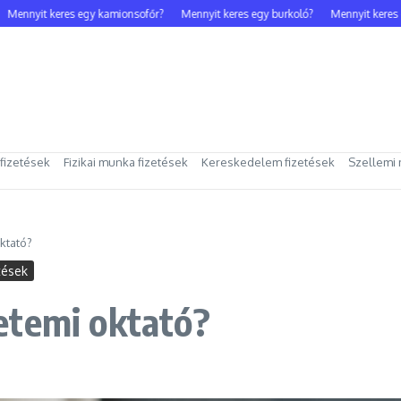
nnyit keres egy kamionsofőr?
Mennyit keres egy burkoló?
Mennyit keres egy 
 fizetések
Fizikai munka fizetések
Kereskedelem fizetések
Szellemi 
ktató?
tések
etemi oktató?