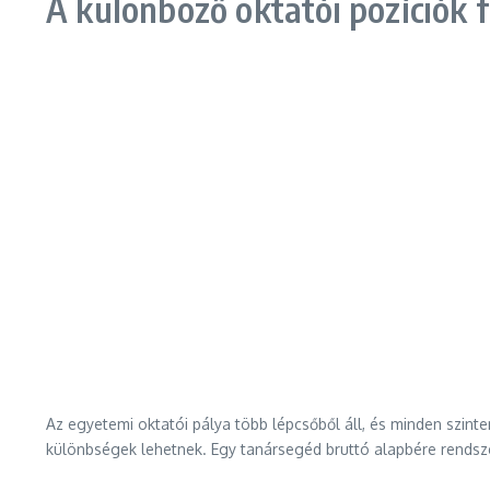
A különböző oktatói pozíciók f
Az egyetemi oktatói pálya több lépcsőből áll, és minden szin
különbségek lehetnek. Egy tanársegéd bruttó alapbére rendsz