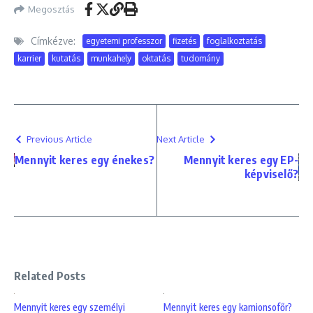
Megosztás
Címkézve:
egyetemi professzor
fizetés
foglalkoztatás
karrier
kutatás
munkahely
oktatás
tudomány
Previous Article
Next Article
Mennyit keres egy énekes?
Mennyit keres egy EP-
képviselő?
Related Posts
Mennyit keres egy személyi
Mennyit keres egy kamionsofőr?