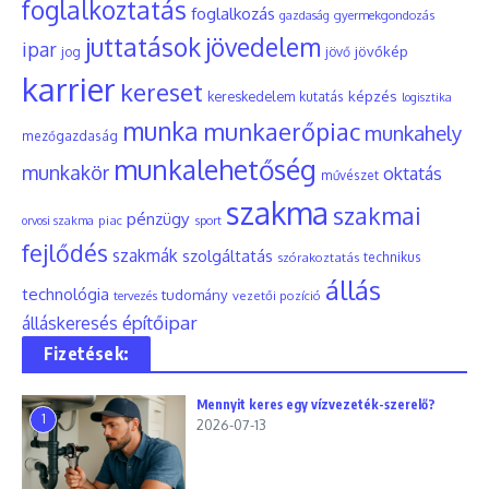
foglalkoztatás
foglalkozás
gyermekgondozás
gazdaság
juttatások
jövedelem
ipar
jövőkép
jog
jövő
karrier
kereset
képzés
kereskedelem
kutatás
logisztika
munka
munkaerőpiac
munkahely
mezőgazdaság
munkalehetőség
munkakör
oktatás
művészet
szakma
szakmai
pénzügy
piac
orvosi szakma
sport
fejlődés
szakmák
szolgáltatás
szórakoztatás
technikus
állás
technológia
tudomány
tervezés
vezetői pozíció
építőipar
álláskeresés
Fizetések:
Mennyit keres egy vízvezeték-szerelő?
1
2026-07-13