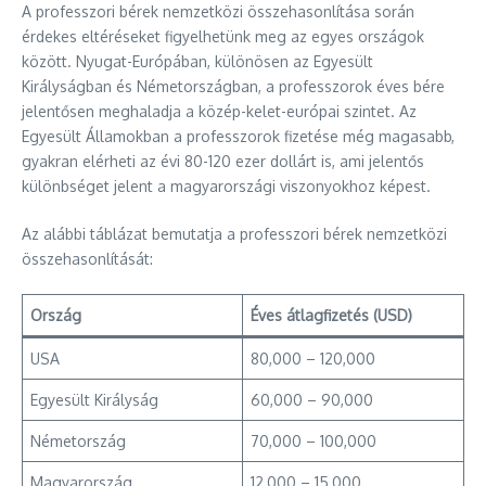
A professzori bérek nemzetközi összehasonlítása során
érdekes eltéréseket figyelhetünk meg az egyes országok
között. Nyugat-Európában, különösen az Egyesült
Királyságban és Németországban, a professzorok éves bére
jelentősen meghaladja a közép-kelet-európai szintet. Az
Egyesült Államokban a professzorok fizetése még magasabb,
gyakran elérheti az évi 80-120 ezer dollárt is, ami jelentős
különbséget jelent a magyarországi viszonyokhoz képest.
Az alábbi táblázat bemutatja a professzori bérek nemzetközi
összehasonlítását:
Ország
Éves átlagfizetés (USD)
USA
80,000 – 120,000
Egyesült Királyság
60,000 – 90,000
Németország
70,000 – 100,000
Magyarország
12,000 – 15,000