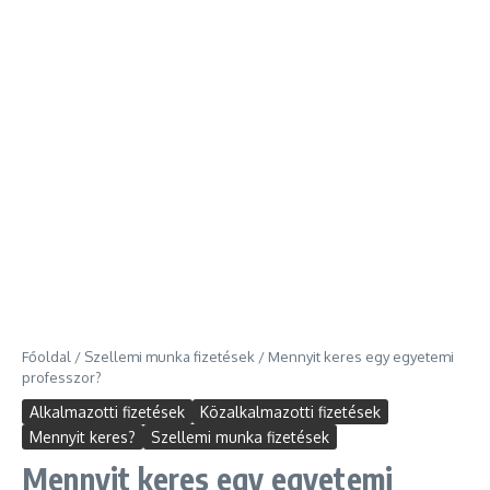
Főoldal
/
Szellemi munka fizetések
/
Mennyit keres egy egyetemi
professzor?
Alkalmazotti fizetések
Közalkalmazotti fizetések
Mennyit keres?
Szellemi munka fizetések
Mennyit keres egy egyetemi