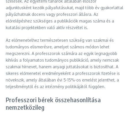
szélesek. Az egyetemi tanárok általában először
adjunktusként kezdik pályafutásukat, majd több év gyakorlattal
pályázhatnak docens vagy professzori állásra. Az
előrelépéshez szükséges a publikációk magas száma és a
kutatási projektekben való aktív részvétel is.
Az előmenetelhez természetesen szükség van szakmai és
tudományos elismerésre, amelyet számos módon lehet
megszerezni. A professzorok számára az egyik legnagyobb
kihívás a folyamatos tudományos publikáció, amely nemcsak
szakmai hírnevet, hanem anyagi juttatásokat is biztosíthat. A
sikeres előmenetel eredményeként a professzorok fizetése is
növekszik, amely általában évi 5-15%-os emelést jelenthet, a
teljesítménytől és az intézmény politikájától függően.
Professzori bérek összehasonlítása
nemzetközileg