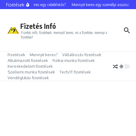
Ugrás a tartalomhoz
Fizetések
Mennyit keres egy celebfotós?
Mennyit keres egy személyi asszisztens?
Fizetés Infó
Fizetés infó, fizetések, mennyit keres, mi a fizetése, mennyi a
fizetése?
Fizetések
Mennyit keres?
Vállalkozás fizetések
Alkalmazotti fizetések
Fizikai munka fizetések
Kereskedelem fizetések
Szellemi munka fizetések
Tech/IT fizetések
Vendéglátás fizetések