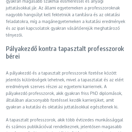
gyakran magasabb szakmai elismeréssel és anyagi
juttatásokkal jár. Az állami egyetemeken a professzoroknak
nagyobb hangsúlyt kell fektetniük a tanításra és az oktatási
feladatokra, míg a magánegyetemeken a kutatási eredmények
és az ipari kapcsolatok gyakran vásárlóerejük meghatározó
tényezői.
Pályakezdő kontra tapasztalt professzorok
bérei
A pályakezdő és a tapasztalt professzorok fizetése között
jelentős különbségek lehetnek, mivel a tapasztalat és az elért
eredmények szerves részei az egyetemi karriernek. A
pályakezdő professzorok, akik gyakran friss PhD diplomások,
általában alacsonyabb fizetéssel kezdik karrierjüket, amit
gyakran a kutatási és oktatási juttatásokkal egészítenek ki.
A tapasztalt professzorok, akik több évtizedes munkássággal
és számos publikációval rendelkeznek, jelentősen magasabb