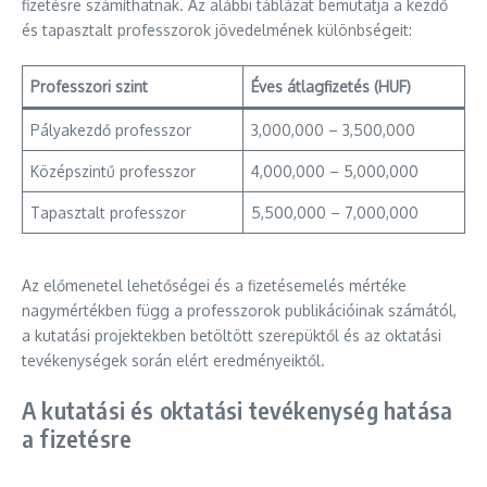
fizetésre számíthatnak. Az alábbi táblázat bemutatja a kezdő
és tapasztalt professzorok jövedelmének különbségeit:
Professzori szint
Éves átlagfizetés (HUF)
Pályakezdő professzor
3,000,000 – 3,500,000
Középszintű professzor
4,000,000 – 5,000,000
Tapasztalt professzor
5,500,000 – 7,000,000
Az előmenetel lehetőségei és a fizetésemelés mértéke
nagymértékben függ a professzorok publikációinak számától,
a kutatási projektekben betöltött szerepüktől és az oktatási
tevékenységek során elért eredményeiktől.
A kutatási és oktatási tevékenység hatása
a fizetésre