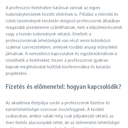
A professzori fizetésekre hatással vannak az egyes
tudományterületek közötti eltérések is. Például a mérnöki és
üzleti tanulmányok területén dolgozó professzorok általában
magasabb jövedelemre számíthatnak, mint a képzőművészetek
vagy a humán tudományok oktatói. Emellett a
professzoroknak lehetőségük van részt venni különböző
szakmai szervezetekben, amelyek további anyagi előnyökkel
járhatnak. A nemzetközi kapcsolatok és együttműködések is
növelhetik a fizetéseket, hiszen a professzorok gyakran
kapnak meghívásokat külföldi konferenciákra és kutatási
projektekre.
Fizetés és előmenetel: hogyan kapcsolódik?
Az akadémiai életpálya során a professzorok fizetése és
karrierlehetőségei szorosan összefüggnek. A kezdeti
szakaszban, amikor valaki még csak pályakezdő oktató, az
éves fizetés alacsonyabb lehet, de az előmenetel lehetőségei