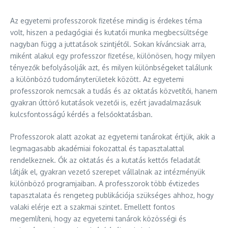
Az egyetemi professzorok fizetése mindig is érdekes téma
volt, hiszen a pedagógiai és kutatói munka megbecsültsége
nagyban függ a juttatások szintjétől. Sokan kíváncsiak arra,
miként alakul egy professzor fizetése, különösen, hogy milyen
tényezők befolyásolják azt, és milyen különbségeket találunk
a különböző tudományterületek között. Az egyetemi
professzorok nemcsak a tudás és az oktatás közvetítői, hanem
gyakran úttörő kutatások vezetői is, ezért javadalmazásuk
kulcsfontosságú kérdés a felsőoktatásban.
Professzorok alatt azokat az egyetemi tanárokat értjük, akik a
legmagasabb akadémiai fokozattal és tapasztalattal
rendelkeznek. Ők az oktatás és a kutatás kettős feladatát
látják el, gyakran vezető szerepet vállalnak az intézményük
különböző programjaiban. A professzorok több évtizedes
tapasztalata és rengeteg publikációja szükséges ahhoz, hogy
valaki elérje ezt a szakmai szintet. Emellett fontos
megemlíteni, hogy az egyetemi tanárok közösségi és