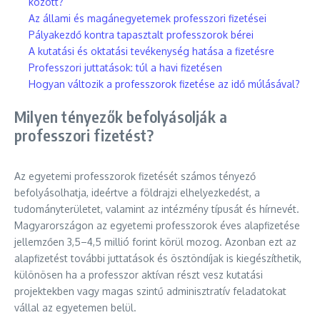
között?
Az állami és magánegyetemek professzori fizetései
Pályakezdő kontra tapasztalt professzorok bérei
A kutatási és oktatási tevékenység hatása a fizetésre
Professzori juttatások: túl a havi fizetésen
Hogyan változik a professzorok fizetése az idő múlásával?
Milyen tényezők befolyásolják a
professzori fizetést?
Az egyetemi professzorok fizetését számos tényező
befolyásolhatja, ideértve a földrajzi elhelyezkedést, a
tudományterületet, valamint az intézmény típusát és hírnevét.
Magyarországon az egyetemi professzorok éves alapfizetése
jellemzően 3,5–4,5 millió forint körül mozog. Azonban ezt az
alapfizetést további juttatások és ösztöndíjak is kiegészíthetik,
különösen ha a professzor aktívan részt vesz kutatási
projektekben vagy magas szintű adminisztratív feladatokat
vállal az egyetemen belül.