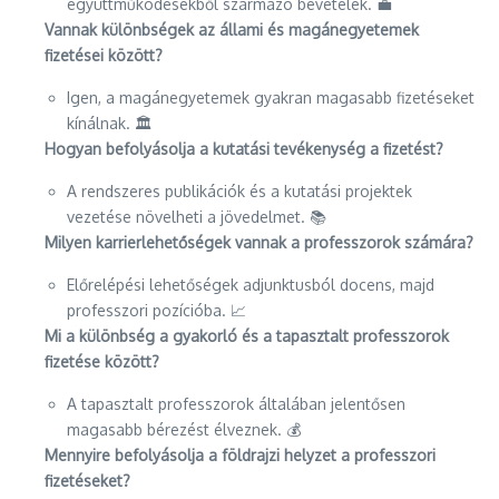
együttműködésekből származó bevételek. 💼
Vannak különbségek az állami és magánegyetemek
fizetései között?
Igen, a magánegyetemek gyakran magasabb fizetéseket
kínálnak. 🏛️
Hogyan befolyásolja a kutatási tevékenység a fizetést?
A rendszeres publikációk és a kutatási projektek
vezetése növelheti a jövedelmet. 📚
Milyen karrierlehetőségek vannak a professzorok számára?
Előrelépési lehetőségek adjunktusból docens, majd
professzori pozícióba. 📈
Mi a különbség a gyakorló és a tapasztalt professzorok
fizetése között?
A tapasztalt professzorok általában jelentősen
magasabb bérezést élveznek. 💰
Mennyire befolyásolja a földrajzi helyzet a professzori
fizetéseket?