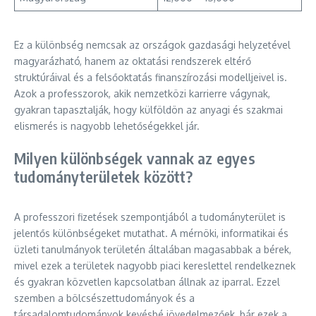
Ez a különbség nemcsak az országok gazdasági helyzetével
magyarázható, hanem az oktatási rendszerek eltérő
struktúráival és a felsőoktatás finanszírozási modelljeivel is.
Azok a professzorok, akik nemzetközi karrierre vágynak,
gyakran tapasztalják, hogy külföldön az anyagi és szakmai
elismerés is nagyobb lehetőségekkel jár.
Milyen különbségek vannak az egyes
tudományterületek között?
A professzori fizetések szempontjából a tudományterület is
jelentős különbségeket mutathat. A mérnöki, informatikai és
üzleti tanulmányok területén általában magasabbak a bérek,
mivel ezek a területek nagyobb piaci kereslettel rendelkeznek
és gyakran közvetlen kapcsolatban állnak az iparral. Ezzel
szemben a bölcsészettudományok és a
társadalomtudományok kevésbé jövedelmezőek, bár ezek a