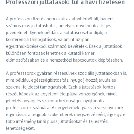
Professzori juttatások: túl a havi fizetésen
A professzori fizetés nem csak az alapbérből áll, hanem
számos más juttatásból is, amelyek növelhetik a teljes
jövedelmet. Ilyenek például a kutatási ösztöndíjak, a
konferencia támogatások, valamint az ipari
együttműködésekből származó bevételek. Ezek a juttatások
különösen fontosak lehetnek a kutatói karrier
előmozdításában és a nemzetközi kapcsolatok kiépítésében.
A professzorok gyakran részesülnek szociális juttatásokban is,
mint például egészségbiztosítás, nyugdíj-hozzájárulás és
szakmai fejlődési támogatások. Ezek a juttatások fontos
részét képezik az egyetemi életpálya vonzerejének, mivel
jelentős anyagi és szakmai biztonságot nyújtanak a
professzorok számára. Az egyetemek gyakran versenyeznek
egymással a legjobb szakemberek megszerzéséért, így egyre
több intézmény kínál plusz juttatásokat és fejlesztési
lehetőségeket.