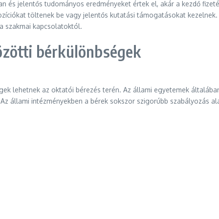
an és jelentős tudományos eredményeket értek el, akár a kezdő fizet
ozíciókat töltenek be vagy jelentős kutatási támogatásokat kezelnek. 
 a szakmai kapcsolatoktól.
zötti bérkülönbségek
 lehetnek az oktatói bérezés terén. Az állami egyetemek általában 
állami intézményekben a bérek sokszor szigorúbb szabályozás alatt 