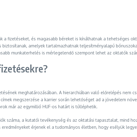
 a fizetéseket, és magasabb béreket is kínálhatnak a tehetséges o
 biztosítanak, amelyek tartalmazhatnak teljesítményalapú bónuszo
sabb munkaterhelés is mérlegelendő szempont lehet az oktatók szá
fizetésekre?
zetésének meghatározásában. A hierarchiában való előrelépés nem cs
ori címek megszerzése a karrier során lehetőséget ad a jövedelem növe
k már az egymillió HUF-os határt is túlléphetik.
ciók száma, a kutatói tevékenység és az oktatási tapasztalat, mind h
és eredményeket érjenek el a tudományos életben, hogy esélyük legy