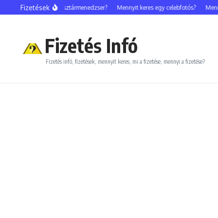
Ugrás a tartalomhoz
Fizetések
Mennyit keres egy sztármenedzser?
Mennyit keres egy celebfotós?
Mennyit 
Fizetés Infó
Fizetés infó, fizetések, mennyit keres, mi a fizetése, mennyi a fizetése?