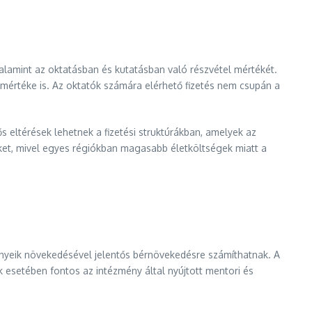
valamint az oktatásban és kutatásban való részvétel mértékét.
 mértéke is. Az oktatók számára elérhető fizetés nem csupán a
 eltérések lehetnek a fizetési struktúrákban, amelyek az
eket, mivel egyes régiókban magasabb életköltségek miatt a
ényeik növekedésével jelentős bérnövekedésre számíthatnak. A
 esetében fontos az intézmény által nyújtott mentori és