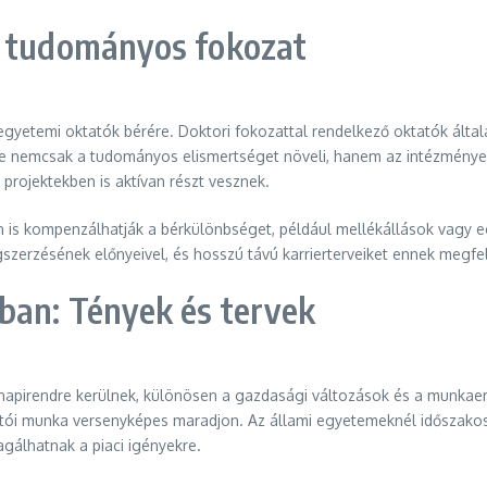
a tudományos fokozat
yetemi oktatók bérére. Doktori fokozattal rendelkező oktatók által
ése nemcsak a tudományos elismertséget növeli, hanem az intézmények 
projektekben is aktívan részt vesznek.
 is kompenzálhatják a bérkülönbséget, például mellékállások vagy e
erzésének előnyeivel, és hosszú távú karrierterveiket ennek megfel
ban: Tények és tervek
 napirendre kerülnek, különösen a gazdasági változások és a munkae
atói munka versenyképes maradjon. Az állami egyetemeknél időszakos
álhatnak a piaci igényekre.