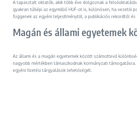
A tapasztalt oktatók, akik több éve dolgoznak a felsőoktatásb
gyakran túllépi az egymillió HUF-ot is, különösen, ha vezetői p
függenek az egyéni teljesítménytől, a publikációs rekordtól és
Magán és állami egyetemek kö
Az állami és a magán egyetemek között számottevő különbségek
nagyobb mértékben támaszkodnak kormányzati támogatásra. Az 
egyéni fizetési tárgyalások lehetőségét.