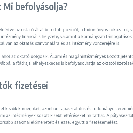
 Mi befolyásolja?
leértve az oktató által betöltött pozíciót, a tudományos fokozatot, 
 intézmény financiális helyzete, valamint a kormányzati támogatások
 van az oktatás színvonalára és az intézmény vonzerejére is.
 ahol az oktató dolgozik. Állami és magánintézmények között jelentős
bbá, a földrajzi elhelyezkedés is befolyásolhatja az oktatói fizetés
tók fizetései
sel kezdik karrierjüket, azonban tapasztalatuk és tudományos eredm
mi az intézmények között kisebb eltéréseket mutathat. A pályakezdők
yorsabb szakmai előmenetelt és ezzel együtt a fizetésemelést.