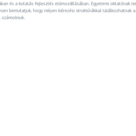
ban és a kutatás-fejlesztés előmozdításában. Egyetemi oktatónak le
etesen bemutatjuk, hogy milyen bérezési struktúrákkal találkozhatna
l számolniuk.