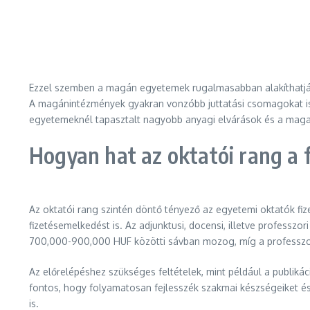
Ezzel szemben a magán egyetemek rugalmasabban alakíthatják
A magánintézmények gyakran vonzóbb juttatási csomagokat is
egyetemeknél tapasztalt nagyobb anyagi elvárások és a maga
Hogyan hat az oktatói rang a 
Az oktatói rang szintén döntő tényező az egyetemi oktatók fi
fizetésemelkedést is. Az adjunktusi, docensi, illetve professz
700,000-900,000 HUF közötti sávban mozog, míg a professzoro
Az előrelépéshez szükséges feltételek, mint például a publiká
fontos, hogy folyamatosan fejlesszék szakmai készségeiket 
is.