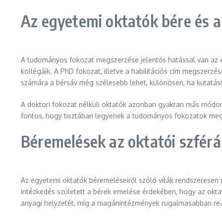
Az egyetemi oktatók bére és 
A tudományos fokozat megszerzése jelentős hatással van az eg
kollégáik. A PhD fokozat, illetve a habilitációs cím megszerz
számára a bérsáv még szélesebb lehet, különösen, ha kutatási 
A doktori fokozat nélküli oktatók azonban gyakran más módon
fontos, hogy tisztában legyenek a tudományos fokozatok megsz
Béremelések az oktatói szférá
Az egyetemi oktatók béremeléseiről szóló viták rendszeresen
intézkedés született a bérek emelése érdekében, hogy az okt
anyagi helyzetét, míg a magánintézmények rugalmasabban reag