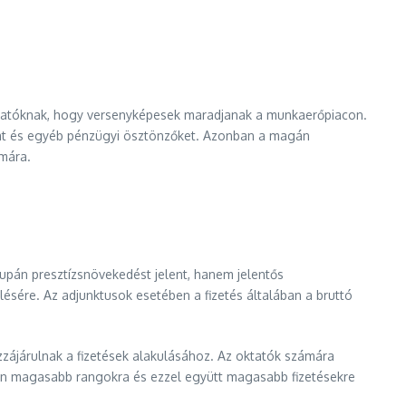
ktatóknak, hogy versenyképesek maradjanak a munkaerőpiacon.
kat és egyéb pénzügyi ösztönzőket. Azonban a magán
mára.
upán presztízsnövekedést jelent, hanem jelentős
lésére. Az adjunktusok esetében a fizetés általában a bruttó
ozzájárulnak a fizetések alakulásához. Az oktatók számára
en magasabb rangokra és ezzel együtt magasabb fizetésekre