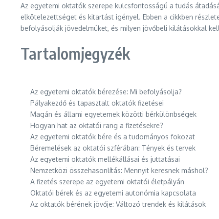
Az egyetemi oktatók szerepe kulcsfontosságú a tudás átadásá
elkötelezettséget és kitartást igényel. Ebben a cikkben részl
befolyásolják jövedelmüket, és milyen jövőbeli kilátásokkal kel
Tartalomjegyzék
Az egyetemi oktatók bérezése: Mi befolyásolja?
Pályakezdő és tapasztalt oktatók fizetései
Magán és állami egyetemek közötti bérkülönbségek
Hogyan hat az oktatói rang a fizetésekre?
Az egyetemi oktatók bére és a tudományos fokozat
Béremelések az oktatói szférában: Tények és tervek
Az egyetemi oktatók mellékállásai és juttatásai
Nemzetközi összehasonlítás: Mennyit keresnek máshol?
A fizetés szerepe az egyetemi oktatói életpályán
Oktatói bérek és az egyetemi autonómia kapcsolata
Az oktatók bérének jövője: Változó trendek és kilátások