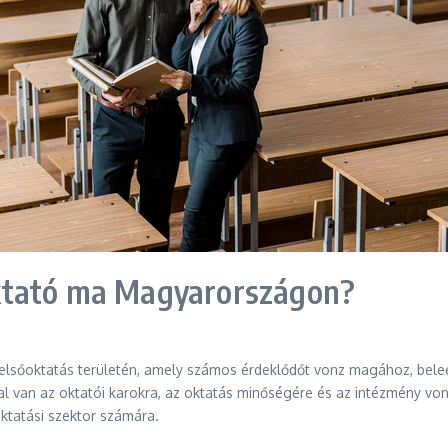
ktató ma Magyarországon?
lsőoktatás területén, amely számos érdeklődőt vonz magához, beleért
sal van az oktatói karokra, az oktatás minőségére és az intézmény vo
ktatási szektor számára.