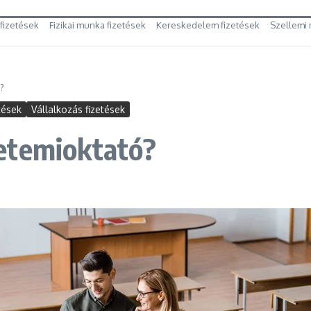
 fizetések
Fizikai munka fizetések
Kereskedelem fizetések
Szellemi 
?
tések
Vállalkozás fizetések
etemioktató?