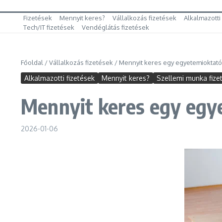
Fizetések
Mennyit keres?
Vállalkozás fizetések
Alkalmazotti
Tech/IT fizetések
Vendéglátás fizetések
Főoldal
/
Vállalkozás fizetések
/
Mennyit keres egy egyetemioktató
Alkalmazotti fizetések
Mennyit keres?
Szellemi munka fize
Mennyit keres egy egy
2026-01-06