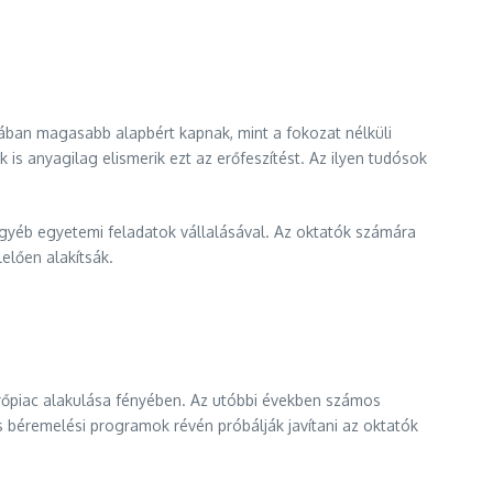
ában magasabb alapbért kapnak, mint a fokozat nélküli
is anyagilag elismerik ezt az erőfeszítést. Az ilyen tudósok
gyéb egyetemi feladatok vállalásával. Az oktatók számára
elően alakítsák.
rőpiac alakulása fényében. Az utóbbi években számos
 béremelési programok révén próbálják javítani az oktatók