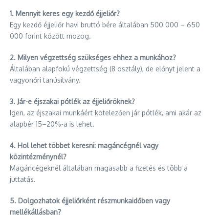
1. Mennyit keres egy kezdő éjjeliőr?
Egy kezdő éjjeliőr havi bruttó bére általában 500 000 – 650
000 forint között mozog.
2. Milyen végzettség szükséges ehhez a munkához?
Általában alapfokú végzettség (8 osztály), de előnyt jelent a
vagyonőri tanúsítvány.
3. Jár-e éjszakai pótlék az éjjeliőröknek?
Igen, az éjszakai munkáért kötelezően jár pótlék, ami akár az
alapbér 15–20%-a is lehet.
4. Hol lehet többet keresni: magáncégnél vagy
közintézménynél?
Magáncégeknél általában magasabb a fizetés és több a
juttatás.
5. Dolgozhatok éjjeliőrként részmunkaidőben vagy
mellékállásban?