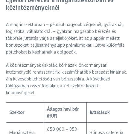
közintézményeknél
A magánszektorban – például nagyobb cégeknél, gyáraknál,
logisztikai vállalatoknál – gyakran magasabb bérezés és
többféle juttatás várja az éjjeliőröket. Itt az alapbér mellett
bónuszokat, teljesítményalapú prémiumokat, illetve különféle
pótlékokat is kaphatnak a dolgozók.
A közintézmények (iskolák, kórházak, önkormányzati
intézmények) rendszerint fix, kiszámíthatóbb bérezést kínálnak,
ám kevesebb lehetőség van bónuszokra. A következő
táblázatban összefoglaljuk a két szektor közötti
különbségeket:
Átlagos havi bér
Szektor
Juttatások
(HUF)
650 000 – 850
Magánszféra
Bónusz, cafetería