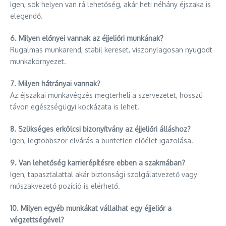
Igen, sok helyen van rá lehetőség, akár heti néhány éjszaka is
elegendő.
6. Milyen előnyei vannak az éjjeliőri munkának?
Rugalmas munkarend, stabil kereset, viszonylagosan nyugodt
munkakörnyezet.
7. Milyen hátrányai vannak?
Az éjszakai munkavégzés megterheli a szervezetet, hosszú
távon egészségügyi kockázata is lehet.
8. Szükséges erkölcsi bizonyítvány az éjjeliőri álláshoz?
Igen, legtöbbször elvárás a büntetlen előélet igazolása.
9. Van lehetőség karrierépítésre ebben a szakmában?
Igen, tapasztalattal akár biztonsági szolgálatvezető vagy
műszakvezető pozíció is elérhető.
10. Milyen egyéb munkákat vállalhat egy éjjeliőr a
végzettségével?