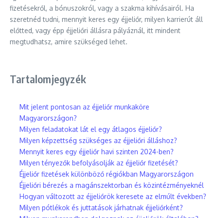
fizetésekről, a bónuszokról, vagy a szakma kihívásairól. Ha
szeretnéd tudni, mennyit keres egy éjjeliőr, milyen karrierút áll
előtted, vagy épp éjjeliőri állásra pályáznál, itt mindent
megtudhatsz, amire szükséged lehet.
Tartalomjegyzék
Mit jelent pontosan az éjjeliőr munkaköre
Magyarországon?
Milyen feladatokat lát el egy átlagos éjjeliőr?
Milyen képzettség szükséges az éjjeliőri álláshoz?
Mennyit keres egy éjjeliőr havi szinten 2024-ben?
Milyen tényezők befolyásolják az éjjeliőr fizetését?
Éjjeliőr fizetések különböző régiókban Magyarországon
Éjjeliőri bérezés a magánszektorban és közintézményeknél
Hogyan változott az éjjeliőrök keresete az elmúlt években?
Milyen pótlékok és juttatások járhatnak éjjeliőrként?