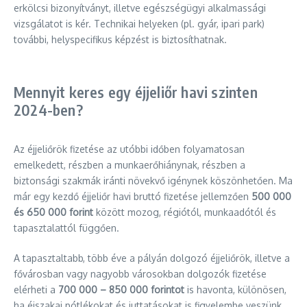
erkölcsi bizonyítványt, illetve egészségügyi alkalmassági
vizsgálatot is kér. Technikai helyeken (pl. gyár, ipari park)
további, helyspecifikus képzést is biztosíthatnak.
Mennyit keres egy éjjeliőr havi szinten
2024-ben?
Az éjjeliőrök fizetése az utóbbi időben folyamatosan
emelkedett, részben a munkaerőhiánynak, részben a
biztonsági szakmák iránti növekvő igénynek köszönhetően. Ma
már egy kezdő éjjeliőr havi bruttó fizetése jellemzően
500 000
és 650 000 forint
között mozog, régiótól, munkaadótól és
tapasztalattól függően.
A tapasztaltabb, több éve a pályán dolgozó éjjeliőrök, illetve a
fővárosban vagy nagyobb városokban dolgozók fizetése
elérheti a
700 000 – 850 000 forintot
is havonta, különösen,
ha éjszakai pótlékokat és juttatásokat is figyelembe veszünk.