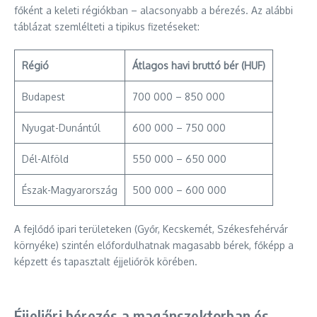
főként a keleti régiókban – alacsonyabb a bérezés. Az alábbi
táblázat szemlélteti a tipikus fizetéseket:
Régió
Átlagos havi bruttó bér (HUF)
Budapest
700 000 – 850 000
Nyugat-Dunántúl
600 000 – 750 000
Dél-Alföld
550 000 – 650 000
Észak-Magyarország
500 000 – 600 000
A fejlődő ipari területeken (Győr, Kecskemét, Székesfehérvár
környéke) szintén előfordulhatnak magasabb bérek, főképp a
képzett és tapasztalt éjjeliőrök körében.
Éjjeliőri bérezés a magánszektorban és