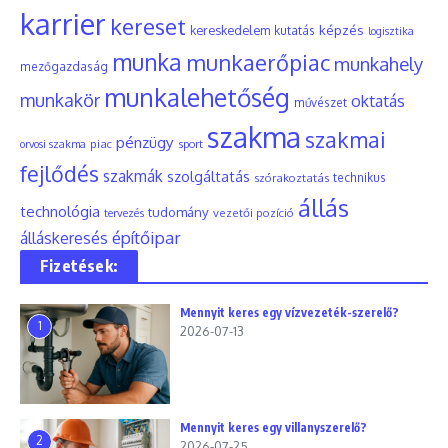
karrier
kereset
képzés
kereskedelem
kutatás
logisztika
munka
munkaerőpiac
munkahely
mezőgazdaság
munkalehetőség
munkakör
oktatás
művészet
szakma
szakmai
pénzügy
piac
orvosi szakma
sport
fejlődés
szakmák
szolgáltatás
szórakoztatás
technikus
állás
technológia
tudomány
tervezés
vezetői pozíció
építőipar
álláskeresés
Fizetések:
Mennyit keres egy vízvezeték-szerelő?
1
2026-07-13
Mennyit keres egy villanyszerelő?
2
2026-07-25