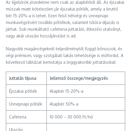
Az éjjeliőrök jövedelme nem csak az alapbérből áll. Az éjszakai
műszak miatt kötelezően jár éjszakai pótlék, amely a bruttó
bér 15-20%-a is lehet. Ezen felül hétvégi és ünnepnapi
munkavégzésért további pótlékok, valamint túlóra-díjazás is
járhat. Sok munkáltató cafeteria-juttatást, étkezési utalványt,
vagy akár utazási hozzájárulást is ad.
Nagyobb magáncégeknél teljesítménytől függő bónuszok, év
végi prémium, vagy szolgálati lakás lehetősége is előfordul. A
következő táblázat bemutatja a leggyakoribb juttatásokat:
Juttatás típusa
Jellemző összege/megjegyzés
Éjszakai pótlék
Alapbér 15-20%-a
Ünnepnapi pótlék
Alapbér 50%-a
Cafeteria
10 000 – 30 000 Ft/hó
Utazási