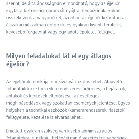
szerint, de általánosságban elmondható, hogy az éjjeliőr
egyfajta biztonsági garanciát nyújt a megbízónak. Sokan
összekeverik a vagyonőrrel, azonban az éjjeliőr kizárólag az
éjszakai műszakban dolgozik, és gyakran kisebb területet,
kevesebb forgalmat vagy egy adott épületet felügyel.
Milyen feladatokat lát el egy átlagos
éjjeliőr?
Az éjjeliőrök munkája rendkívül változatos lehet. Alapvető
feladataik közé tartozik a rendszeres járőrözés, a bejáratok,
ablakok és kerítések ellenőrzése, az esetleges
meghibásodások vagy szokatlan események jelentése. Egyes
helyeken a technikai eszközök (kamerarendszerek, riasztók)
felügyelete, kezelése is elvárás lehet.
Emellett gyakran szükség van kisebb adminisztrációs
feladatokra is, például belépési napló vezetésére, vendégek