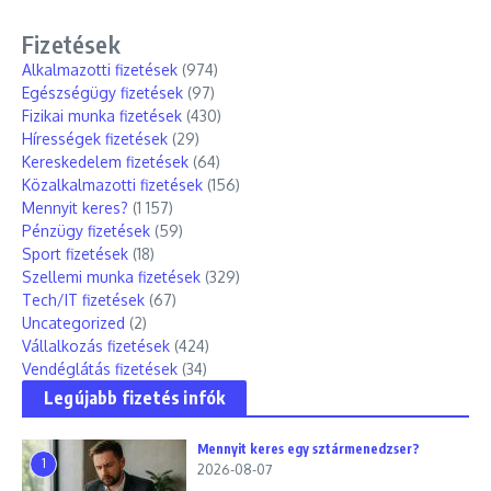
Fizetések
Alkalmazotti fizetések
(974)
Egészségügy fizetések
(97)
Fizikai munka fizetések
(430)
Hírességek fizetések
(29)
Kereskedelem fizetések
(64)
Közalkalmazotti fizetések
(156)
Mennyit keres?
(1 157)
Pénzügy fizetések
(59)
Sport fizetések
(18)
Szellemi munka fizetések
(329)
Tech/IT fizetések
(67)
Uncategorized
(2)
Vállalkozás fizetések
(424)
Vendéglátás fizetések
(34)
Legújabb fizetés infók
Mennyit keres egy sztármenedzser?
1
2026-08-07