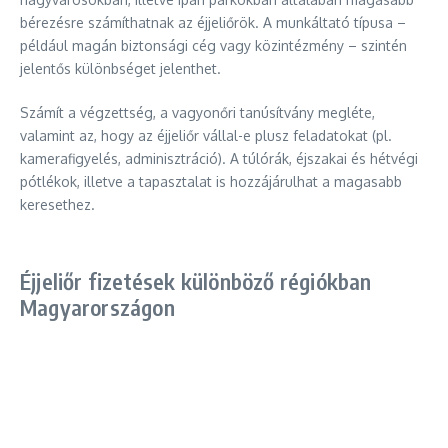
bérezésre számíthatnak az éjjeliőrök. A munkáltató típusa –
például magán biztonsági cég vagy közintézmény – szintén
jelentős különbséget jelenthet.
Számít a végzettség, a vagyonőri tanúsítvány megléte,
valamint az, hogy az éjjeliőr vállal-e plusz feladatokat (pl.
kamerafigyelés, adminisztráció). A túlórák, éjszakai és hétvégi
pótlékok, illetve a tapasztalat is hozzájárulhat a magasabb
keresethez.
Éjjeliőr fizetések különböző régiókban
Magyarországon