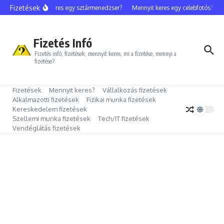
Ugrás a tartalomhoz
Fizetések
Mennyit keres egy sztármenedzser?
Mennyit keres egy celebfotós?
Me
Fizetés Infó
Fizetés infó, fizetések, mennyit keres, mi a fizetése, mennyi a
fizetése?
Fizetések
Mennyit keres?
Vállalkozás fizetések
Alkalmazotti fizetések
Fizikai munka fizetések
Kereskedelem fizetések
Szellemi munka fizetések
Tech/IT fizetések
Vendéglátás fizetések