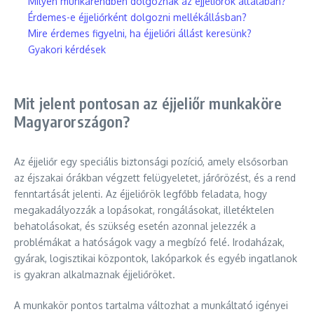
Milyen munkarendben dolgoznak az éjjeliőrök általában?
Érdemes-e éjjeliőrként dolgozni mellékállásban?
Mire érdemes figyelni, ha éjjeliőri állást keresünk?
Gyakori kérdések
Mit jelent pontosan az éjjeliőr munkaköre
Magyarországon?
Az éjjeliőr egy speciális biztonsági pozíció, amely elsősorban
az éjszakai órákban végzett felügyeletet, járőrözést, és a rend
fenntartását jelenti. Az éjjeliőrök legfőbb feladata, hogy
megakadályozzák a lopásokat, rongálásokat, illetéktelen
behatolásokat, és szükség esetén azonnal jelezzék a
problémákat a hatóságok vagy a megbízó felé. Irodaházak,
gyárak, logisztikai központok, lakóparkok és egyéb ingatlanok
is gyakran alkalmaznak éjjeliőröket.
A munkakör pontos tartalma változhat a munkáltató igényei