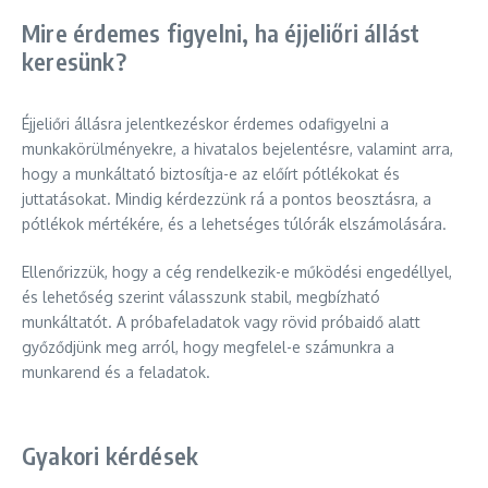
Mire érdemes figyelni, ha éjjeliőri állást
keresünk?
Éjjeliőri állásra jelentkezéskor érdemes odafigyelni a
munkakörülményekre, a hivatalos bejelentésre, valamint arra,
hogy a munkáltató biztosítja-e az előírt pótlékokat és
juttatásokat. Mindig kérdezzünk rá a pontos beosztásra, a
pótlékok mértékére, és a lehetséges túlórák elszámolására.
Ellenőrizzük, hogy a cég rendelkezik-e működési engedéllyel,
és lehetőség szerint válasszunk stabil, megbízható
munkáltatót. A próbafeladatok vagy rövid próbaidő alatt
győződjünk meg arról, hogy megfelel-e számunkra a
munkarend és a feladatok.
Gyakori kérdések