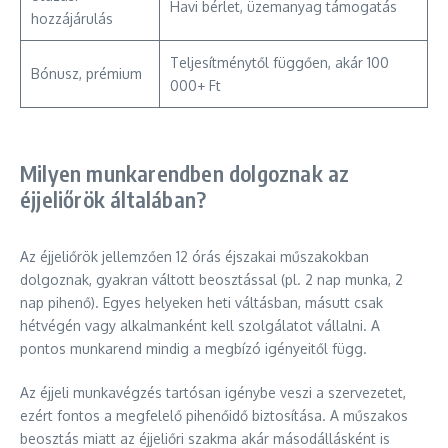
Havi bérlet, üzemanyag támogatás
hozzájárulás
Teljesítménytől függően, akár 100
Bónusz, prémium
000+ Ft
Milyen munkarendben dolgoznak az
éjjeliőrök általában?
Az éjjeliőrök jellemzően 12 órás éjszakai műszakokban
dolgoznak, gyakran váltott beosztással (pl. 2 nap munka, 2
nap pihenő). Egyes helyeken heti váltásban, másutt csak
hétvégén vagy alkalmanként kell szolgálatot vállalni. A
pontos munkarend mindig a megbízó igényeitől függ.
Az éjjeli munkavégzés tartósan igénybe veszi a szervezetet,
ezért fontos a megfelelő pihenőidő biztosítása. A műszakos
beosztás miatt az éjjeliőri szakma akár másodállásként is