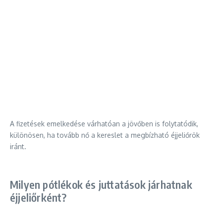
A fizetések emelkedése várhatóan a jövőben is folytatódik,
különösen, ha tovább nő a kereslet a megbízható éjjeliőrök
iránt.
Milyen pótlékok és juttatások járhatnak
éjjeliőrként?