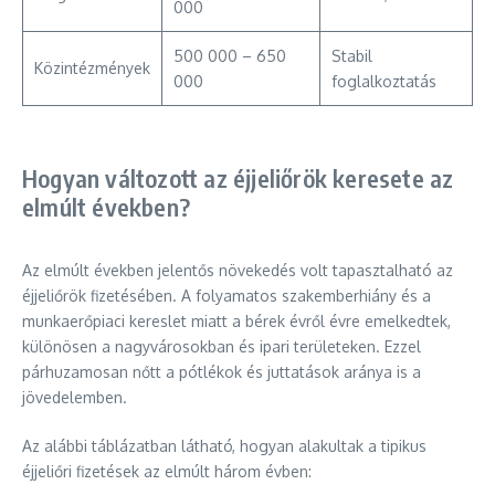
000
500 000 – 650
Stabil
Közintézmények
000
foglalkoztatás
Hogyan változott az éjjeliőrök keresete az
elmúlt években?
Az elmúlt években jelentős növekedés volt tapasztalható az
éjjeliőrök fizetésében. A folyamatos szakemberhiány és a
munkaerőpiaci kereslet miatt a bérek évről évre emelkedtek,
különösen a nagyvárosokban és ipari területeken. Ezzel
párhuzamosan nőtt a pótlékok és juttatások aránya is a
jövedelemben.
Az alábbi táblázatban látható, hogyan alakultak a tipikus
éjjeliőri fizetések az elmúlt három évben: