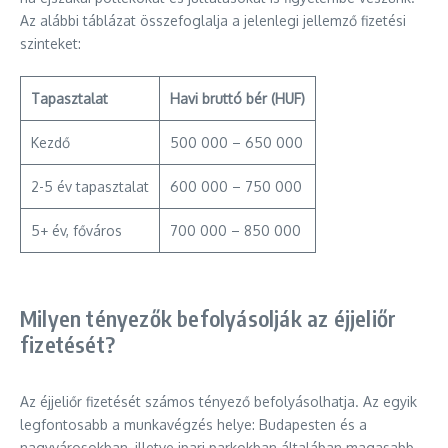
Az alábbi táblázat összefoglalja a jelenlegi jellemző fizetési
szinteket:
Tapasztalat
Havi bruttó bér (HUF)
Kezdő
500 000 – 650 000
2-5 év tapasztalat
600 000 – 750 000
5+ év, főváros
700 000 – 850 000
Milyen tényezők befolyásolják az éjjeliőr
fizetését?
Az éjjeliőr fizetését számos tényező befolyásolhatja. Az egyik
legfontosabb a munkavégzés helye: Budapesten és a
nagyvárosokban, illetve ipari parkokban általában magasabb