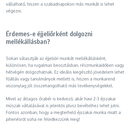
vállalható, hiszen a szabadnapokon más munkát is lehet
végezni.
Érdemes-e éjjeliőrként dolgozni
mellékállásban?
Sokan választják az éjjeliőri munkát mellékállásként,
különösen, ha rugalmas beosztásban, részmunkaidőben vagy
hétvégén dolgozhatnak. Ez ideális kiegészítő jövedelem lehet
főállás vagy tanulmányok mellett is, hiszen a munkarend
viszonylag jól összehangolható más tevékenységekkel.
Mivel az átlagos órabér is kedvező, akár havi 2-3 éjszakai
műszak vállalásával is jelentős plusz bevételhez lehet jutni.
Fontos azonban, hogy a megterhelő éjszakai munka miatt a
pihenésről soha ne feledkezzünk meg!