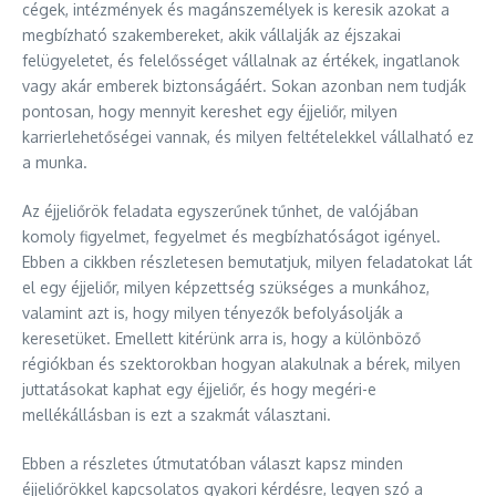
cégek, intézmények és magánszemélyek is keresik azokat a
megbízható szakembereket, akik vállalják az éjszakai
felügyeletet, és felelősséget vállalnak az értékek, ingatlanok
vagy akár emberek biztonságáért. Sokan azonban nem tudják
pontosan, hogy mennyit kereshet egy éjjeliőr, milyen
karrierlehetőségei vannak, és milyen feltételekkel vállalható ez
a munka.
Az éjjeliőrök feladata egyszerűnek tűnhet, de valójában
komoly figyelmet, fegyelmet és megbízhatóságot igényel.
Ebben a cikkben részletesen bemutatjuk, milyen feladatokat lát
el egy éjjeliőr, milyen képzettség szükséges a munkához,
valamint azt is, hogy milyen tényezők befolyásolják a
keresetüket. Emellett kitérünk arra is, hogy a különböző
régiókban és szektorokban hogyan alakulnak a bérek, milyen
juttatásokat kaphat egy éjjeliőr, és hogy megéri-e
mellékállásban is ezt a szakmát választani.
Ebben a részletes útmutatóban választ kapsz minden
éjjeliőrökkel kapcsolatos gyakori kérdésre, legyen szó a