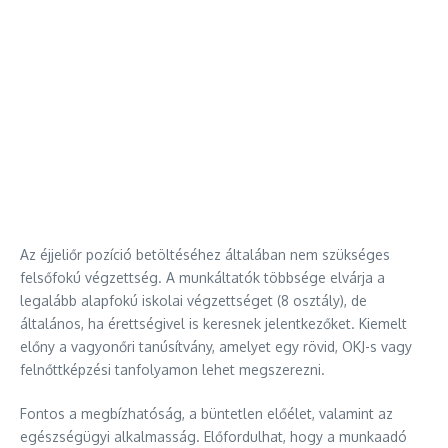
Az éjjeliőr pozíció betöltéséhez általában nem szükséges
felsőfokú végzettség. A munkáltatók többsége elvárja a
legalább alapfokú iskolai végzettséget (8 osztály), de
általános, ha érettségivel is keresnek jelentkezőket. Kiemelt
előny a vagyonőri tanúsítvány, amelyet egy rövid, OKJ-s vagy
felnőttképzési tanfolyamon lehet megszerezni.
Fontos a megbízhatóság, a büntetlen előélet, valamint az
egészségügyi alkalmasság. Előfordulhat, hogy a munkaadó