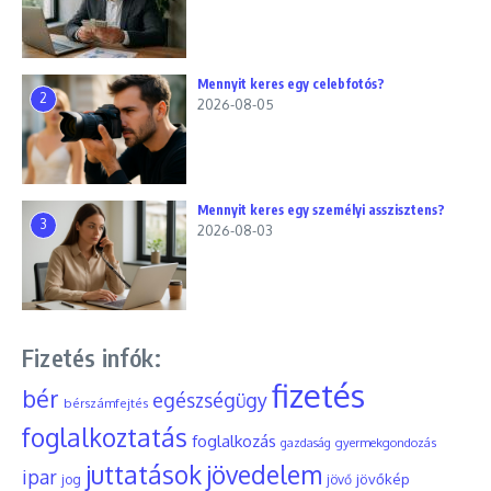
Mennyit keres egy celebfotós?
2
2026-08-05
Mennyit keres egy személyi asszisztens?
3
2026-08-03
Fizetés infók:
fizetés
bér
egészségügy
bérszámfejtés
foglalkoztatás
foglalkozás
gyermekgondozás
gazdaság
juttatások
jövedelem
ipar
jövőkép
jog
jövő