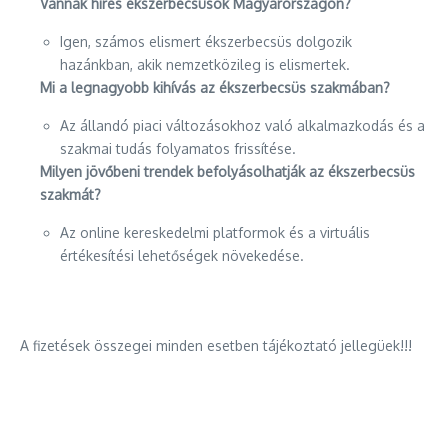
Vannak híres ékszerbecsüsök Magyarországon?
Igen, számos elismert ékszerbecsüs dolgozik
hazánkban, akik nemzetközileg is elismertek.
Mi a legnagyobb kihívás az ékszerbecsüs szakmában?
Az állandó piaci változásokhoz való alkalmazkodás és a
szakmai tudás folyamatos frissítése.
Milyen jövőbeni trendek befolyásolhatják az ékszerbecsüs
szakmát?
Az online kereskedelmi platformok és a virtuális
értékesítési lehetőségek növekedése.
A fizetések összegei minden esetben tájékoztató jellegüek!!!