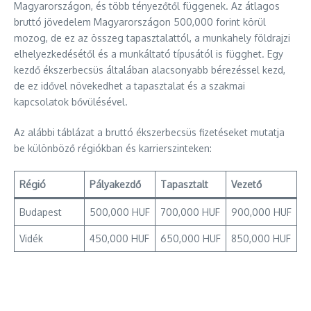
Magyarországon, és több tényezőtől függenek. Az átlagos
bruttó jövedelem Magyarországon 500,000 forint körül
mozog, de ez az összeg tapasztalattól, a munkahely földrajzi
elhelyezkedésétől és a munkáltató típusától is függhet. Egy
kezdő ékszerbecsüs általában alacsonyabb bérezéssel kezd,
de ez idővel növekedhet a tapasztalat és a szakmai
kapcsolatok bővülésével.
Az alábbi táblázat a bruttó ékszerbecsüs fizetéseket mutatja
be különböző régiókban és karrierszinteken:
Régió
Pályakezdő
Tapasztalt
Vezető
Budapest
500,000 HUF
700,000 HUF
900,000 HUF
Vidék
450,000 HUF
650,000 HUF
850,000 HUF