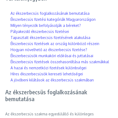
Az ékszerbecsüs foglalkozásának bemutatása
Ékszerbecsüs fizetési kategóriák Magyarországon
Milyen tényezők befolyásolják a béreket?
Pályakezdő ékszerbecsüs fizetései
Tapasztalt ékszerbecsüs fizetésének alakulása
Ékszerbecsüs fizetések az ország különböző részein
Hogyan növelhető az ékszerbecsüs fizetése?
Ékszerbecsüsök munkaköri előírásai és juttatásai
Ékszerbecsüs fizetések összehasonlítása más szakmákkal
A hazai és nemzetközi fizetések különbségei
Híres ékszerbecsüsök kereseti lehetőségei
A jövőbeni kilátások az ékszerbecsüs szakmában
Az ékszerbecsüs foglalkozásának
bemutatása
Az ékszerbecsüs szakma egyedülálló és különleges