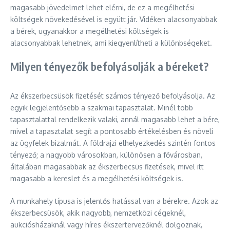
magasabb jövedelmet lehet elérni, de ez a megélhetési
költségek növekedésével is együtt jár. Vidéken alacsonyabbak
a bérek, ugyanakkor a megélhetési költségek is
alacsonyabbak lehetnek, ami kiegyenlítheti a különbségeket.
Milyen tényezők befolyásolják a béreket?
Az ékszerbecsüsök fizetését számos tényező befolyásolja. Az
egyik legjelentősebb a szakmai tapasztalat. Minél több
tapasztalattal rendelkezik valaki, annál magasabb lehet a bére,
mivel a tapasztalat segít a pontosabb értékelésben és növeli
az ügyfelek bizalmát. A földrajzi elhelyezkedés szintén fontos
tényező; a nagyobb városokban, különösen a fővárosban,
általában magasabbak az ékszerbecsüs fizetések, mivel itt
magasabb a kereslet és a megélhetési költségek is.
A munkahely típusa is jelentős hatással van a bérekre. Azok az
ékszerbecsüsök, akik nagyobb, nemzetközi cégeknél,
aukciósházaknál vagy híres ékszertervezőknél dolgoznak,