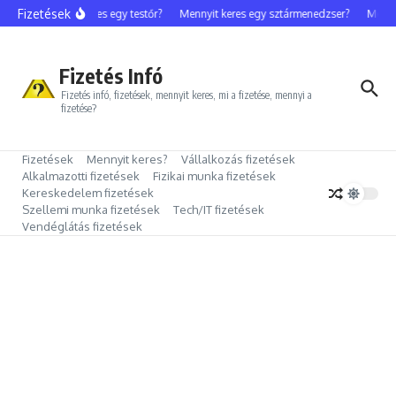
Ugrás a tartalomhoz
Fizetések
Mennyit keres egy testőr?
Mennyit keres egy sztármenedzser?
Mennyit
Fizetés Infó
Fizetés infó, fizetések, mennyit keres, mi a fizetése, mennyi a
fizetése?
Fizetések
Mennyit keres?
Vállalkozás fizetések
Alkalmazotti fizetések
Fizikai munka fizetések
Kereskedelem fizetések
Szellemi munka fizetések
Tech/IT fizetések
Vendéglátás fizetések