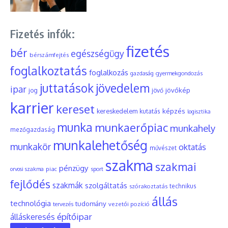
Fizetés infók:
fizetés
bér
egészségügy
bérszámfejtés
foglalkoztatás
foglalkozás
gyermekgondozás
gazdaság
juttatások
jövedelem
ipar
jövőkép
jog
jövő
karrier
kereset
képzés
kereskedelem
kutatás
logisztika
munka
munkaerőpiac
munkahely
mezőgazdaság
munkalehetőség
munkakör
oktatás
művészet
szakma
szakmai
pénzügy
piac
orvosi szakma
sport
fejlődés
szakmák
szolgáltatás
szórakoztatás
technikus
állás
technológia
tudomány
tervezés
vezetői pozíció
építőipar
álláskeresés