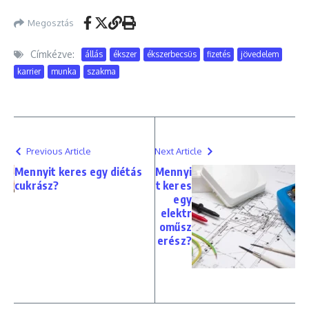
Megosztás
Címkézve:
állás
ékszer
ékszerbecsüs
fizetés
jövedelem
karrier
munka
szakma
Previous Article
Next Article
Mennyit keres egy diétás
Mennyi
cukrász?
t keres
egy
elektr
oműsz
erész?