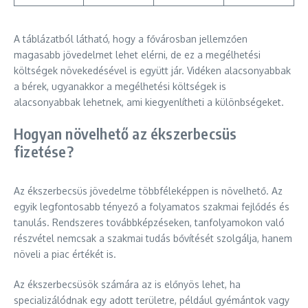
A táblázatból látható, hogy a fővárosban jellemzően
magasabb jövedelmet lehet elérni, de ez a megélhetési
költségek növekedésével is együtt jár. Vidéken alacsonyabbak
a bérek, ugyanakkor a megélhetési költségek is
alacsonyabbak lehetnek, ami kiegyenlítheti a különbségeket.
Hogyan növelhető az ékszerbecsüs
fizetése?
Az ékszerbecsüs jövedelme többféleképpen is növelhető. Az
egyik legfontosabb tényező a folyamatos szakmai fejlődés és
tanulás. Rendszeres továbbképzéseken, tanfolyamokon való
részvétel nemcsak a szakmai tudás bővítését szolgálja, hanem
növeli a piac értékét is.
Az ékszerbecsüsök számára az is előnyös lehet, ha
specializálódnak egy adott területre, például gyémántok vagy