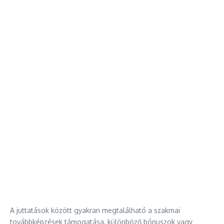
A juttatások között gyakran megtalálható a szakmai
továbbképzések támogatása, különböző bónuszok vagy