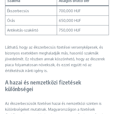
Szakma
Átlagos bruttó bér
Ékszerbecsüs
700,000 HUF
Órás
650,000 HUF
Antikvitás-szakértő
750,000 HUF
Látható, hogy az ékszerbecsüs fizetései versenyképesek, és
bizonyos esetekben meghaladják más, hasonló szakmák
jövedelmét. Ez részben annak köszönhető, hogy az ékszerek
piaca folyamatosan növekszik, és ezzel együtt nő az
értékelésük iránti igény is.
A hazai és nemzetközi fizetések
különbségei
Az ékszerbecsüsök fizetései hazai és nemzetközi szinten is
különbségeket mutatnak. Magyarországon a fizetések