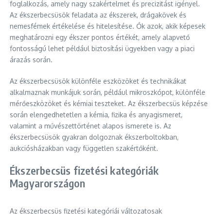
foglalkozás, amely nagy szakértelmet és precizitást igényel.
Az ékszerbecsüsök feladata az ékszerek, drágakövek és
nemesfémek értékelése és hitelesítése. Ők azok, akik képesek
meghatározni egy ékszer pontos értékét, amely alapvető
fontosságú lehet például biztosítási ügyekben vagy a piaci
árazás során.
Az ékszerbecsüsök különféle eszközöket és technikákat
alkalmaznak munkájuk során, például mikroszkópot, különféle
mérőeszközöket és kémiai teszteket. Az ékszerbecsüs képzése
során elengedhetetlen a kémia, fizika és anyagismeret,
valamint a művészettörténet alapos ismerete is. Az
ékszerbecsüsök gyakran dolgoznak ékszerboltokban,
aukciósházakban vagy független szakértőként.
Ékszerbecsüs fizetési kategóriák
Magyarországon
Az ékszerbecsüs fizetési kategóriái változatosak