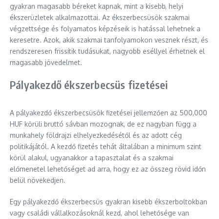
gyakran magasabb béreket kapnak, mint a kisebb, helyi
ékszerüzletek alkalmazottai. Az ékszerbecsüsök szakmai
végzettsége és folyamatos képzéseik is hatással lehetnek a
keresetre. Azok, akik szakmai tanfolyamokon vesznek részt, és
rendszeresen frissítik tudásukat, nagyobb eséllyel érhetnek el
magasabb jövedelmet.
Pályakezdő ékszerbecsüs fizetései
A pályakezdő ékszerbecsüsök fizetései jellemzően az 500,000
HUF körüli bruttó sávban mozognak, de ez nagyban függ a
munkahely földrajzi elhelyezkedésétől és az adott cég
politikájától. A kezdő fizetés tehát általában a minimum szint
körül alakul, ugyanakkor a tapasztalat és a szakmai
előmenetel lehetőséget ad arra, hogy ez az összeg rövid időn
belül növekedjen.
Egy pályakezdő ékszerbecsüs gyakran kisebb ékszerboltokban
vagy családi vállalkozásoknál kezd, ahol lehetősége van