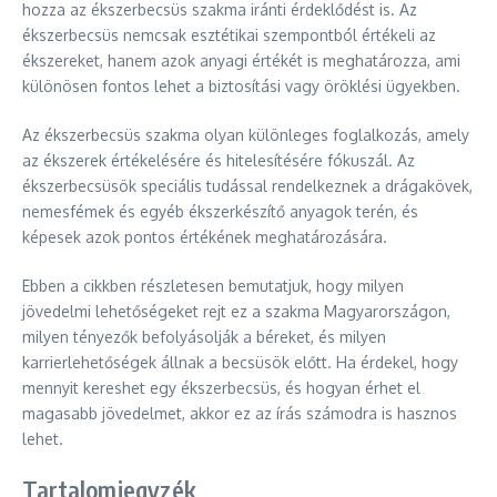
hozza az ékszerbecsüs szakma iránti érdeklődést is. Az
ékszerbecsüs nemcsak esztétikai szempontból értékeli az
ékszereket, hanem azok anyagi értékét is meghatározza, ami
különösen fontos lehet a biztosítási vagy öröklési ügyekben.
Az ékszerbecsüs szakma olyan különleges foglalkozás, amely
az ékszerek értékelésére és hitelesítésére fókuszál. Az
ékszerbecsüsök speciális tudással rendelkeznek a drágakövek,
nemesfémek és egyéb ékszerkészítő anyagok terén, és
képesek azok pontos értékének meghatározására.
Ebben a cikkben részletesen bemutatjuk, hogy milyen
jövedelmi lehetőségeket rejt ez a szakma Magyarországon,
milyen tényezők befolyásolják a béreket, és milyen
karrierlehetőségek állnak a becsüsök előtt. Ha érdekel, hogy
mennyit kereshet egy ékszerbecsüs, és hogyan érhet el
magasabb jövedelmet, akkor ez az írás számodra is hasznos
lehet.
Tartalomjegyzék