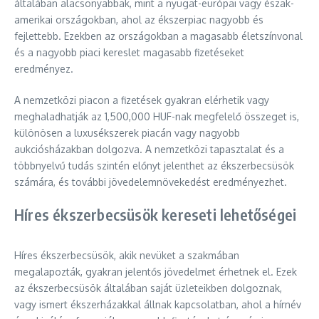
általában alacsonyabbak, mint a nyugat-európai vagy észak-
amerikai országokban, ahol az ékszerpiac nagyobb és
fejlettebb. Ezekben az országokban a magasabb életszínvonal
és a nagyobb piaci kereslet magasabb fizetéseket
eredményez.
A nemzetközi piacon a fizetések gyakran elérhetik vagy
meghaladhatják az 1,500,000 HUF-nak megfelelő összeget is,
különösen a luxusékszerek piacán vagy nagyobb
aukciósházakban dolgozva. A nemzetközi tapasztalat és a
többnyelvű tudás szintén előnyt jelenthet az ékszerbecsüsök
számára, és további jövedelemnövekedést eredményezhet.
Híres ékszerbecsüsök kereseti lehetőségei
Híres ékszerbecsüsök, akik nevüket a szakmában
megalapozták, gyakran jelentős jövedelmet érhetnek el. Ezek
az ékszerbecsüsök általában saját üzleteikben dolgoznak,
vagy ismert ékszerházakkal állnak kapcsolatban, ahol a hírnév