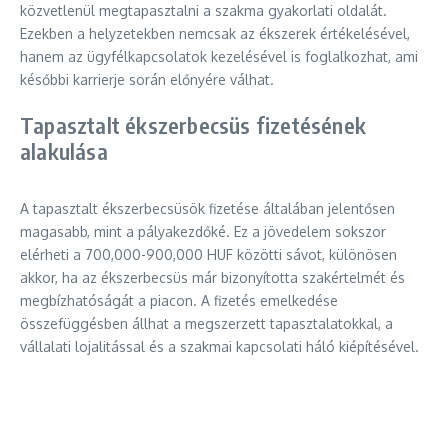
közvetlenül megtapasztalni a szakma gyakorlati oldalát.
Ezekben a helyzetekben nemcsak az ékszerek értékelésével,
hanem az ügyfélkapcsolatok kezelésével is foglalkozhat, ami
későbbi karrierje során előnyére válhat.
Tapasztalt ékszerbecsüs fizetésének
alakulása
A tapasztalt ékszerbecsüsök fizetése általában jelentősen
magasabb, mint a pályakezdőké. Ez a jövedelem sokszor
elérheti a 700,000-900,000 HUF közötti sávot, különösen
akkor, ha az ékszerbecsüs már bizonyította szakértelmét és
megbízhatóságát a piacon. A fizetés emelkedése
összefüggésben állhat a megszerzett tapasztalatokkal, a
vállalati lojalitással és a szakmai kapcsolati háló kiépítésével.