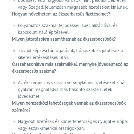
Budapest és a nagyobb városok, mint például Debrecen
vagy Szeged, jellemzően magasabb fizetéseket kínálnak.
Hogyan növelhetem az ékszerbecsüs fizetésemet?
Folyamatos szakmai fejlődéssel, specializációval és
kapcsolati háló építésével.
Milyen juttatásokra számíthatnak az ékszerbecsüsök?
Továbbképzési támogatások, bónuszok és jutalékok a
sikeres értékesítések után.
Összehasonlítva más szakmákkal, mennyire jövedelmező az
ékszerbecsüs szakma?
Az ékszerbecsüs szakma versenyképes fizetéseket kínál,
gyakran meghaladva más hasonló szakterületek
jövedelmét.
Milyen nemzetközi lehetőségek vannak az ékszerbecsüsök
számára?
Nagyobb fizetések és karrierlehetőségek nyugat-európai
vagy észak-amerikai országokban.