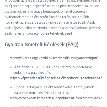
A jövőben az ékszerbecsüsöknek érdemes figyelemmel kísérni
az új technológiai fejlesztéseket és piaci trendeket. Az online
platformok és a virtuális bemutatók új lehetőségeket
nyithatnak meg az ékszerértékesítés terén, ami tovább
növelheti az ékszerbecsüsök jövedelmi lehetőségeit. Azok,
akik képesek alkalmazkodni ezekhez a változásokhoz, jelentős
szakmai és anyagi előnyökre tehetnek szert.
Gyakran Ismételt Kérdések (FAQ)
Mennyit keres egy kezdő ékszerbecsüs Magyarországon?
Általában 500,000 HUF körüli bruttó jövedelemmel
indulnak a pályakezdők.
Milyen képzések szükségesek az ékszerbecsüs szakmához?
Speciális drágakő- és ékszerértékelési tanfolyamok,
valamint kémiai és fizikai ismeretek.
Mely városokban keresnek a legtöbbet az ékszerbecsüsök?