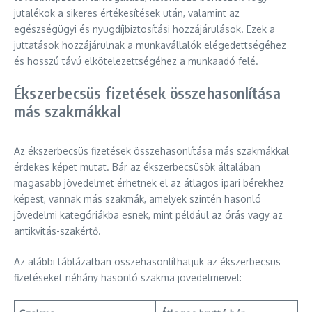
jutalékok a sikeres értékesítések után, valamint az
egészségügyi és nyugdíjbiztosítási hozzájárulások. Ezek a
juttatások hozzájárulnak a munkavállalók elégedettségéhez
és hosszú távú elkötelezettségéhez a munkaadó felé.
Ékszerbecsüs fizetések összehasonlítása
más szakmákkal
Az ékszerbecsüs fizetések összehasonlítása más szakmákkal
érdekes képet mutat. Bár az ékszerbecsüsök általában
magasabb jövedelmet érhetnek el az átlagos ipari bérekhez
képest, vannak más szakmák, amelyek szintén hasonló
jövedelmi kategóriákba esnek, mint például az órás vagy az
antikvitás-szakértő.
Az alábbi táblázatban összehasonlíthatjuk az ékszerbecsüs
fizetéseket néhány hasonló szakma jövedelmeivel: