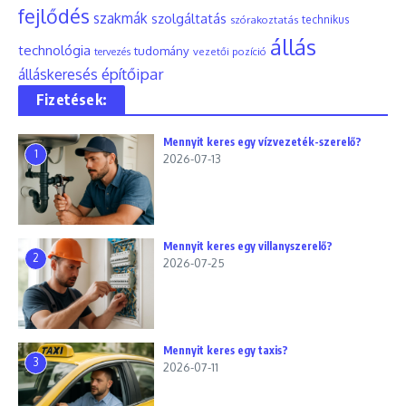
fejlődés
szakmák
szolgáltatás
szórakoztatás
technikus
állás
technológia
tudomány
tervezés
vezetői pozíció
építőipar
álláskeresés
Fizetések:
Mennyit keres egy vízvezeték-szerelő?
1
2026-07-13
Mennyit keres egy villanyszerelő?
2
2026-07-25
Mennyit keres egy taxis?
3
2026-07-11