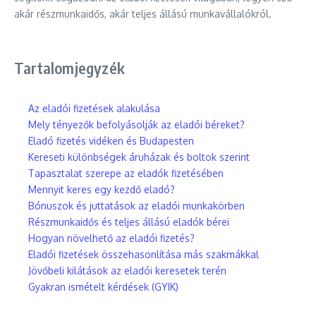
akár részmunkaidős, akár teljes állású munkavállalókról.
Tartalomjegyzék
Az eladói fizetések alakulása
Mely tényezők befolyásolják az eladói béreket?
Eladó fizetés vidéken és Budapesten
Kereseti különbségek áruházak és boltok szerint
Tapasztalat szerepe az eladók fizetésében
Mennyit keres egy kezdő eladó?
Bónuszok és juttatások az eladói munkakörben
Részmunkaidős és teljes állású eladók bérei
Hogyan növelhető az eladói fizetés?
Eladói fizetések összehasonlítása más szakmákkal
Jövőbeli kilátások az eladói keresetek terén
Gyakran ismételt kérdések (GYIK)