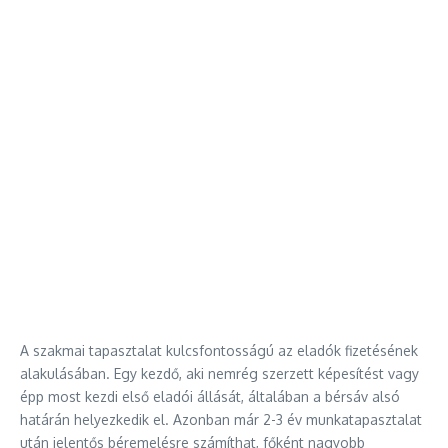
A szakmai tapasztalat kulcsfontosságú az eladók fizetésének
alakulásában. Egy kezdő, aki nemrég szerzett képesítést vagy
épp most kezdi első eladói állását, általában a bérsáv alsó
határán helyezkedik el. Azonban már 2-3 év munkatapasztalat
után jelentős béremelésre számíthat, főként nagyobb