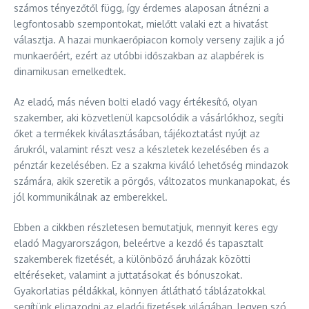
számos tényezőtől függ, így érdemes alaposan átnézni a
legfontosabb szempontokat, mielőtt valaki ezt a hivatást
választja. A hazai munkaerőpiacon komoly verseny zajlik a jó
munkaerőért, ezért az utóbbi időszakban az alapbérek is
dinamikusan emelkedtek.
Az eladó, más néven bolti eladó vagy értékesítő, olyan
szakember, aki közvetlenül kapcsolódik a vásárlókhoz, segíti
őket a termékek kiválasztásában, tájékoztatást nyújt az
árukról, valamint részt vesz a készletek kezelésében és a
pénztár kezelésében. Ez a szakma kiváló lehetőség mindazok
számára, akik szeretik a pörgős, változatos munkanapokat, és
jól kommunikálnak az emberekkel.
Ebben a cikkben részletesen bemutatjuk, mennyit keres egy
eladó Magyarországon, beleértve a kezdő és tapasztalt
szakemberek fizetését, a különböző áruházak közötti
eltéréseket, valamint a juttatásokat és bónuszokat.
Gyakorlatias példákkal, könnyen átlátható táblázatokkal
segítünk eligazodni az eladói fizetések világában, legyen szó