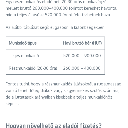
Egy részmunkaidős eladó heti 20-30 órás munkavégzés
mellett bruttó 260.000–400.000 forintot kereshet havonta,
míg a teljes állásúak 520.000 forint felett vihetnek haza.
Az alábbi táblázat segít eligazodni a különbségekben:
Munkaidő típus
Havi bruttó bér (HUF)
Teljes munkaidő
520.000 – 900.000
Részmunkaidő (20-30 óra)
260.000 – 400.000
Fontos tudni, hogy a részmunkaidős állásoknál a rugalmasság
vonzó lehet, főleg diákok vagy kisgyermekes szülők számára,
de a juttatások arányaiban kisebbek a teljes munkaidőhöz
képest.
Hogyan növelhető az eladói fizetés?