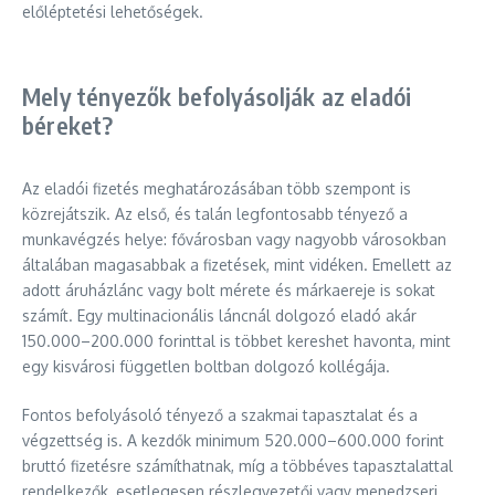
előléptetési lehetőségek.
Mely tényezők befolyásolják az eladói
béreket?
Az eladói fizetés meghatározásában több szempont is
közrejátszik. Az első, és talán legfontosabb tényező a
munkavégzés helye: fővárosban vagy nagyobb városokban
általában magasabbak a fizetések, mint vidéken. Emellett az
adott áruházlánc vagy bolt mérete és márkaereje is sokat
számít. Egy multinacionális láncnál dolgozó eladó akár
150.000–200.000 forinttal is többet kereshet havonta, mint
egy kisvárosi független boltban dolgozó kollégája.
Fontos befolyásoló tényező a szakmai tapasztalat és a
végzettség is. A kezdők minimum 520.000–600.000 forint
bruttó fizetésre számíthatnak, míg a többéves tapasztalattal
rendelkezők, esetlegesen részlegvezetői vagy menedzseri