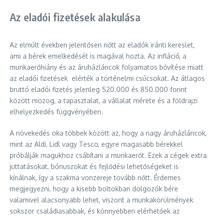
Az eladói fizetések alakulása
Az elmúlt években jelentősen nőtt az eladók iránti kereslet,
ami a bérek emelkedését is magával hozta. Az infláció, a
munkaerőhiány és az áruházláncok folyamatos bővítése miatt
az eladói fizetések elérték a történelmi csúcsokat. Az átlagos
bruttó eladói fizetés jelenleg 520.000 és 850.000 forint
között mozog, a tapasztalat, a vállalat mérete és a földrajzi
elhelyezkedés függvényében.
A növekedés oka többek között az, hogy a nagy áruházláncok,
mint az Aldi, Lidl vagy Tesco, egyre magasabb bérekkel
próbálják magukhoz csábítani a munkaerőt. Ezek a cégek extra
juttatásokat, bónuszokat és fejlődési lehetőségeket is
kínálnak, így a szakma vonzereje tovább nőtt. Érdemes
megjegyezni, hogy a kisebb boltokban dolgozók bére
valamivel alacsonyabb lehet, viszont a munkakörülmények
sokszor családiasabbak, és könnyebben elérhetőek az