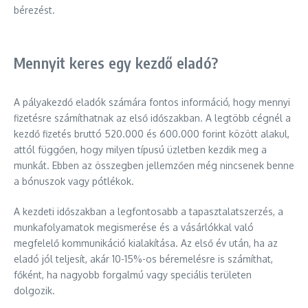
bérezést.
Mennyit keres egy kezdő eladó?
A pályakezdő eladók számára fontos információ, hogy mennyi
fizetésre számíthatnak az első időszakban. A legtöbb cégnél a
kezdő fizetés bruttó 520.000 és 600.000 forint között alakul,
attól függően, hogy milyen típusú üzletben kezdik meg a
munkát. Ebben az összegben jellemzően még nincsenek benne
a bónuszok vagy pótlékok.
A kezdeti időszakban a legfontosabb a tapasztalatszerzés, a
munkafolyamatok megismerése és a vásárlókkal való
megfelelő kommunikáció kialakítása. Az első év után, ha az
eladó jól teljesít, akár 10-15%-os béremelésre is számíthat,
főként, ha nagyobb forgalmú vagy speciális területen
dolgozik.