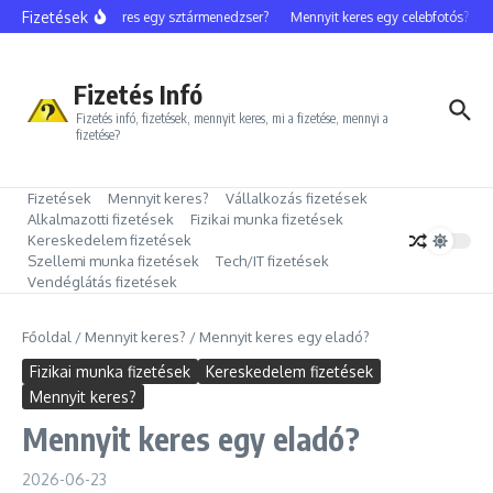
Ugrás a tartalomhoz
Fizetések
Mennyit keres egy sztármenedzser?
Mennyit keres egy celebfotós?
Me
Fizetés Infó
Fizetés infó, fizetések, mennyit keres, mi a fizetése, mennyi a
fizetése?
Fizetések
Mennyit keres?
Vállalkozás fizetések
Alkalmazotti fizetések
Fizikai munka fizetések
Kereskedelem fizetések
Szellemi munka fizetések
Tech/IT fizetések
Vendéglátás fizetések
Főoldal
/
Mennyit keres?
/
Mennyit keres egy eladó?
Fizikai munka fizetések
Kereskedelem fizetések
Mennyit keres?
Mennyit keres egy eladó?
2026-06-23