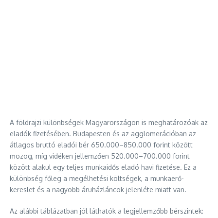
A földrajzi különbségek Magyarországon is meghatározóak az
eladók fizetésében. Budapesten és az agglomerációban az
átlagos bruttó eladói bér 650.000–850.000 forint között
mozog, míg vidéken jellemzően 520.000–700.000 forint
között alakul egy teljes munkaidős eladó havi fizetése. Ez a
különbség főleg a megélhetési költségek, a munkaerő-
kereslet és a nagyobb áruházláncok jelenléte miatt van.
Az alábbi táblázatban jól láthatók a legjellemzőbb bérszintek: