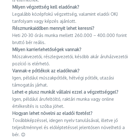
Milyen végzettség kell eladónak?
Legalább középfokú végzettség, valamint eladói OKJ
tanfolyam vagy képzés ajánlott.
Részmunkaidőben mennyit lehet keresni?
Heti 20-30 órás munka mellett 260.000 – 400.000 forint
bruttó bér reális.
Milyen karrierlehetőségek vannak?
Műszakvezetői, részlegvezetői, később akár áruházvezetői
pozíció is elérhető.
Vannak-e pótlékok az eladóknak?
Igen, például műszakpótlék, hétvégi pótlék, utazási
támogatás járhat.
Lehet-e plusz munkát vállalni ezzel a végzettséggel?
Igen, például árufeltöltő, raktári munka vagy online
értékesítés is szóba jöhet.
Hogyan lehet növelni az eladói fizetést?
Továbbképzéssel, idegen nyelv tanulásával, illetve jó
teljesítménnyel és előléptetéssel jelentősen növelhető a
bér. 😊