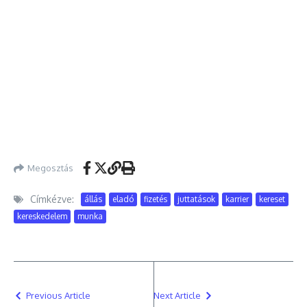
Megosztás
Címkézve:
állás
eladó
fizetés
juttatások
karrier
kereset
kereskedelem
munka
Previous Article
Next Article