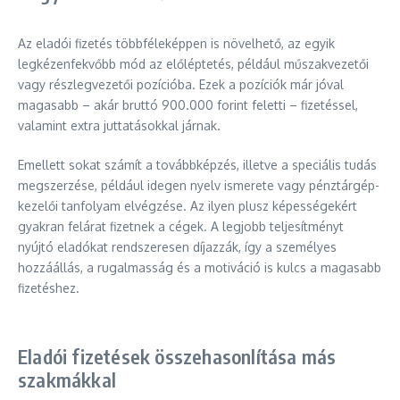
Az eladói fizetés többféleképpen is növelhető, az egyik
legkézenfekvőbb mód az előléptetés, például műszakvezetői
vagy részlegvezetői pozícióba. Ezek a pozíciók már jóval
magasabb – akár bruttó 900.000 forint feletti – fizetéssel,
valamint extra juttatásokkal járnak.
Emellett sokat számít a továbbképzés, illetve a speciális tudás
megszerzése, például idegen nyelv ismerete vagy pénztárgép-
kezelői tanfolyam elvégzése. Az ilyen plusz képességekért
gyakran felárat fizetnek a cégek. A legjobb teljesítményt
nyújtó eladókat rendszeresen díjazzák, így a személyes
hozzáállás, a rugalmasság és a motiváció is kulcs a magasabb
fizetéshez.
Eladói fizetések összehasonlítása más
szakmákkal