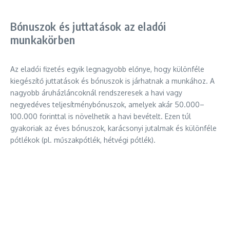
Bónuszok és juttatások az eladói
munkakörben
Az eladói fizetés egyik legnagyobb előnye, hogy különféle
kiegészítő juttatások és bónuszok is járhatnak a munkához. A
nagyobb áruházláncoknál rendszeresek a havi vagy
negyedéves teljesítménybónuszok, amelyek akár 50.000–
100.000 forinttal is növelhetik a havi bevételt. Ezen túl
gyakoriak az éves bónuszok, karácsonyi jutalmak és különféle
pótlékok (pl. műszakpótlék, hétvégi pótlék).