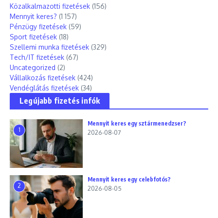
Közalkalmazotti fizetések
(156)
Mennyit keres?
(1 157)
Pénzügy fizetések
(59)
Sport fizetések
(18)
Szellemi munka fizetések
(329)
Tech/IT fizetések
(67)
Uncategorized
(2)
Vállalkozás fizetések
(424)
Vendéglátás fizetések
(34)
Legújabb fizetés infók
Mennyit keres egy sztármenedzser?
1
2026-08-07
Mennyit keres egy celebfotós?
2
2026-08-05