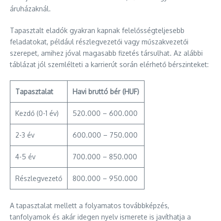
áruházaknál.
Tapasztalt eladók gyakran kapnak felelősségteljesebb
feladatokat, például részlegvezetői vagy műszakvezetői
szerepet, amihez jóval magasabb fizetés társulhat. Az alábbi
táblázat jól szemlélteti a karrierút során elérhető bérszinteket:
Tapasztalat
Havi bruttó bér (HUF)
Kezdő (0-1 év)
520.000 – 600.000
2-3 év
600.000 – 750.000
4-5 év
700.000 – 850.000
Részlegvezető
800.000 – 950.000
A tapasztalat mellett a folyamatos továbbképzés,
tanfolyamok és akár idegen nyelv ismerete is javíthatja a