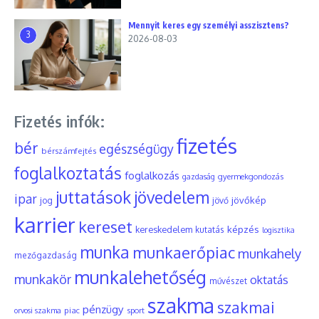
Mennyit keres egy személyi asszisztens?
3
2026-08-03
Fizetés infók:
fizetés
bér
egészségügy
bérszámfejtés
foglalkoztatás
foglalkozás
gyermekgondozás
gazdaság
juttatások
jövedelem
ipar
jövőkép
jog
jövő
karrier
kereset
képzés
kereskedelem
kutatás
logisztika
munka
munkaerőpiac
munkahely
mezőgazdaság
munkalehetőség
munkakör
oktatás
művészet
szakma
szakmai
pénzügy
piac
orvosi szakma
sport