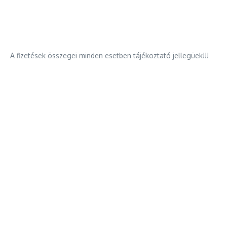
A fizetések összegei minden esetben tájékoztató jellegüek!!!