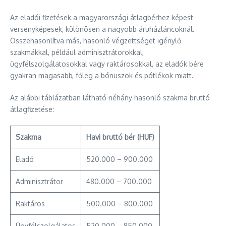
Az eladói fizetések a magyarországi átlagbérhez képest
versenyképesek, különösen a nagyobb áruházláncoknál.
Összehasonlítva más, hasonló végzettséget igénylő
szakmákkal, például adminisztrátorokkal,
ügyfélszolgálatosokkal vagy raktárosokkal, az eladók bére
gyakran magasabb, főleg a bónuszok és pótlékok miatt.
Az alábbi táblázatban látható néhány hasonló szakma bruttó
átlagfizetése:
Szakma
Havi bruttó bér (HUF)
Eladó
520.000 – 900.000
Adminisztrátor
480.000 – 700.000
Raktáros
500.000 – 800.000
Ügyfélszolgálatos
520.000 – 850.000