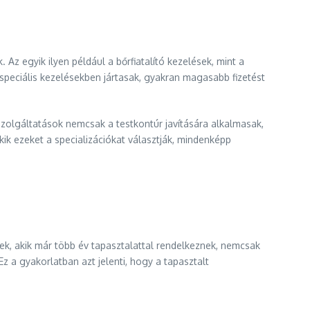
z egyik ilyen például a bőrfiatalító kezelések, mint a
speciális kezelésekben jártasak, gyakran magasabb fizetést
szolgáltatások nemcsak a testkontúr javítására alkalmasak,
ik ezeket a specializációkat választják, mindenképp
k, akik már több év tapasztalattal rendelkeznek, nemcsak
 a gyakorlatban azt jelenti, hogy a tapasztalt