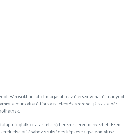
agyobb városokban, ahol magasabb az életszínvonal és nagyobb
int a munkáltató típusa is jelentős szerepet játszik a bér
molhatnak.
talapú foglalkoztatás, eltérő bérezést eredményezhet. Ezen
ódszerek elsajátításához szükséges képzések gyakran plusz