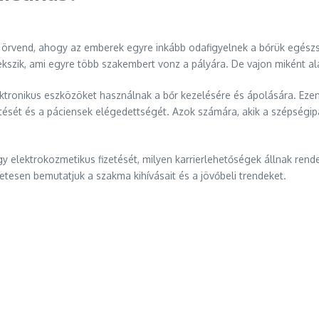
rvend, ahogy az emberek egyre inkább odafigyelnek a bőrük egészsé
kszik, ami egyre több szakembert vonz a pályára. De vajon miként al
ktronikus eszközöket használnak a bőr kezelésére és ápolására. Eze
ntését és a páciensek elégedettségét. Azok számára, akik a szépségi
y elektrokozmetikus fizetését, milyen karrierlehetőségek állnak rend
esen bemutatjuk a szakma kihívásait és a jövőbeli trendeket.