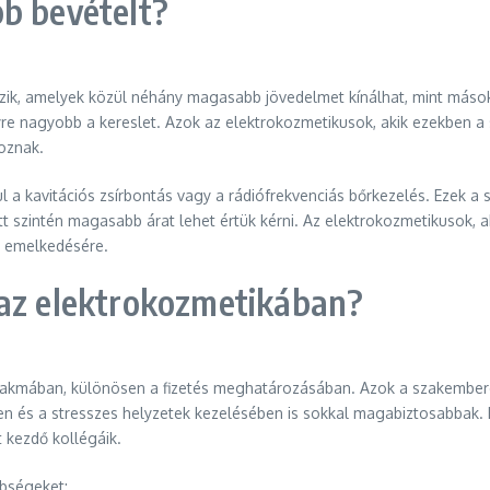
b bevételt?
ik, amelyek közül néhány magasabb jövedelmet kínálhat, mint mások. A
re nagyobb a kereslet. Azok az elektrokozmetikusok, akik ezekben a 
oznak.
l a kavitációs zsírbontás vagy a rádiófrekvenciás bőrkezelés. Ezek a 
t szintén magasabb árat lehet értük kérni. Az elektrokozmetikusok, ak
k emelkedésére.
 az elektrokozmetikában?
 szakmában, különösen a fizetés meghatározásában. Azok a szakembere
en és a stresszes helyzetek kezelésében is sokkal magabiztosabbak. Ez
 kezdő kollégáik.
nbségeket: