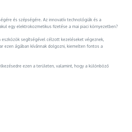
gére és szépségére. Az innovatív technológiák és a
akul egy elektrokozmetikus fizetése a mai piaci környezetben?
n eszközök segítségével célzott kezeléseket végeznek,
par ezen ágában kívánnak dolgozni, kiemelten fontos a
elkezésedre ezen a területen, valamint, hogy a különböző