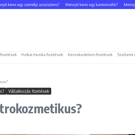
t keres egy személyi asszisztens?
Mennyit keres egy kamionsofőr?
Mennyit k
 fizetések
Fizikai munka fizetések
Kereskedelem fizetések
Szellemi 
kus?
es?
Vállalkozás fizetések
ktrokozmetikus?