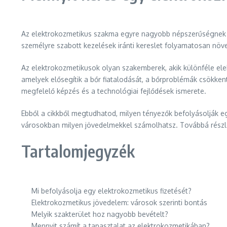
Az elektrokozmetikus szakma egyre nagyobb népszerűségnek ö
személyre szabott kezelések iránti kereslet folyamatosan növe
Az elektrokozmetikusok olyan szakemberek, akik különféle ele
amelyek elősegítik a bőr fiatalodását, a bőrproblémák csökke
megfelelő képzés és a technológiai fejlődések ismerete.
Ebből a cikkből megtudhatod, milyen tényezők befolyásolják eg
városokban milyen jövedelmekkel számolhatsz. Továbbá részlet
Tartalomjegyzék
Mi befolyásolja egy elektrokozmetikus fizetését?
Elektrokozmetikus jövedelem: városok szerinti bontás
Melyik szakterület hoz nagyobb bevételt?
Mennyit számít a tapasztalat az elektrokozmetikában?