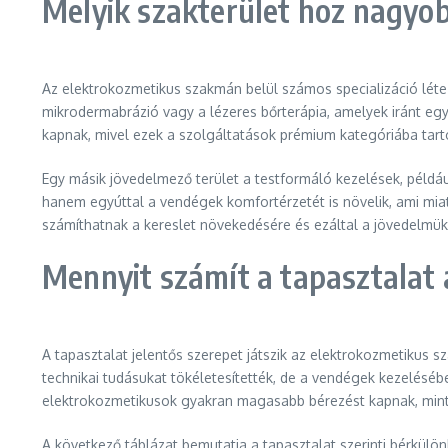
Melyik szakterület hoz nagyob
Az elektrokozmetikus szakmán belül számos specializáció létez
mikrodermabrázió vagy a lézeres bőrterápia, amelyek iránt egy
kapnak, mivel ezek a szolgáltatások prémium kategóriába tart
Egy másik jövedelmező terület a testformáló kezelések, példáu
hanem egyúttal a vendégek komfortérzetét is növelik, ami miat
számíthatnak a kereslet növekedésére és ezáltal a jövedelmü
Mennyit számít a tapasztalat
A tapasztalat jelentős szerepet játszik az elektrokozmetikus
technikai tudásukat tökéletesítették, de a vendégek kezeléséb
elektrokozmetikusok gyakran magasabb bérezést kapnak, mint
A következő táblázat bemutatja a tapasztalat szerinti bérkülö