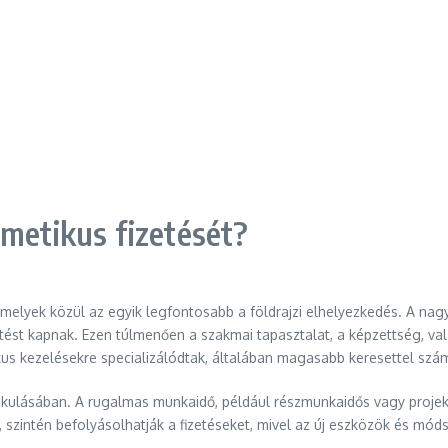
zmetikus fizetését?
 amelyek közül az egyik legfontosabb a földrajzi elhelyezkedés. A n
ést kapnak. Ezen túlmenően a szakmai tapasztalat, a képzettség, valam
us kezelésekre specializálódtak, általában magasabb keresettel szá
akulásában. A rugalmas munkaidő, például részmunkaidős vagy projek
e, szintén befolyásolhatják a fizetéseket, mivel az új eszközök és m