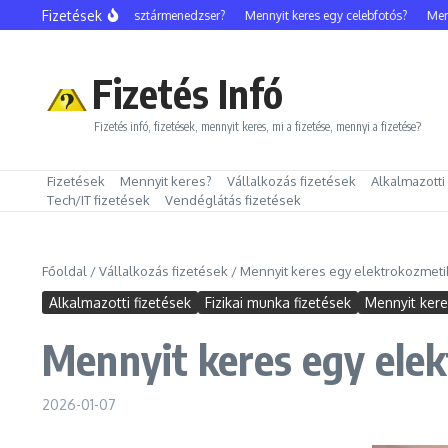
Ugrás a tartalomhoz
Fizetések
Mennyit keres egy sztármenedzser?
Mennyit keres egy celebfotós?
Mennyi
Fizetés Infó
Fizetés infó, fizetések, mennyit keres, mi a fizetése, mennyi a fizetése?
Fizetések
Mennyit keres?
Vállalkozás fizetések
Alkalmazotti
Tech/IT fizetések
Vendéglátás fizetések
Főoldal
/
Vállalkozás fizetések
/
Mennyit keres egy elektrokozmeti
Alkalmazotti fizetések
Fizikai munka fizetések
Mennyit ker
Mennyit keres egy ele
2026-01-07