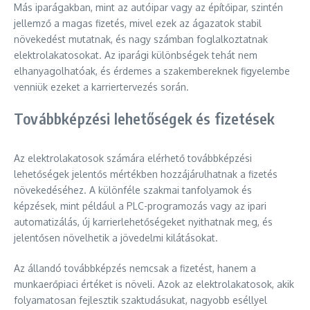
Más iparágakban, mint az autóipar vagy az építőipar, szintén
jellemző a magas fizetés, mivel ezek az ágazatok stabil
növekedést mutatnak, és nagy számban foglalkoztatnak
elektrolakatosokat. Az iparági különbségek tehát nem
elhanyagolhatóak, és érdemes a szakembereknek figyelembe
venniük ezeket a karriertervezés során.
Továbbképzési lehetőségek és fizetések
Az elektrolakatosok számára elérhető továbbképzési
lehetőségek jelentős mértékben hozzájárulhatnak a fizetés
növekedéséhez. A különféle szakmai tanfolyamok és
képzések, mint például a PLC-programozás vagy az ipari
automatizálás, új karrierlehetőségeket nyithatnak meg, és
jelentősen növelhetik a jövedelmi kilátásokat.
Az állandó továbbképzés nemcsak a fizetést, hanem a
munkaerőpiaci értéket is növeli. Azok az elektrolakatosok, akik
folyamatosan fejlesztik szaktudásukat, nagyobb eséllyel