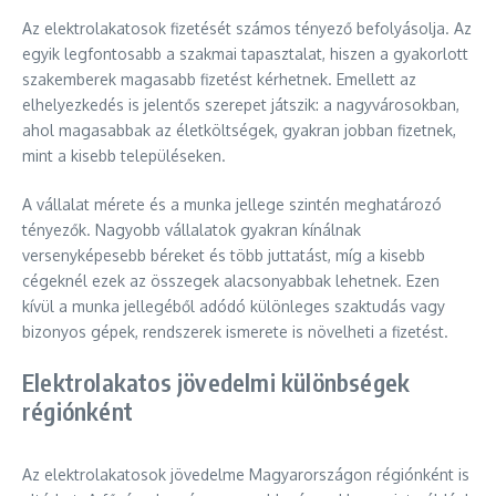
Az elektrolakatosok fizetését számos tényező befolyásolja. Az
egyik legfontosabb a szakmai tapasztalat, hiszen a gyakorlott
szakemberek magasabb fizetést kérhetnek. Emellett az
elhelyezkedés is jelentős szerepet játszik: a nagyvárosokban,
ahol magasabbak az életköltségek, gyakran jobban fizetnek,
mint a kisebb településeken.
A vállalat mérete és a munka jellege szintén meghatározó
tényezők. Nagyobb vállalatok gyakran kínálnak
versenyképesebb béreket és több juttatást, míg a kisebb
cégeknél ezek az összegek alacsonyabbak lehetnek. Ezen
kívül a munka jellegéből adódó különleges szaktudás vagy
bizonyos gépek, rendszerek ismerete is növelheti a fizetést.
Elektrolakatos jövedelmi különbségek
régiónként
Az elektrolakatosok jövedelme Magyarországon régiónként is