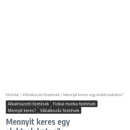
Főoldal
/
Vállalkozás fizetések
/
Mennyit keres egy elektrolakatos?
Alkalmazotti fizetések
Fizikai munka fizetések
Mennyit keres?
Vállalkozás fizetések
Mennyit keres egy