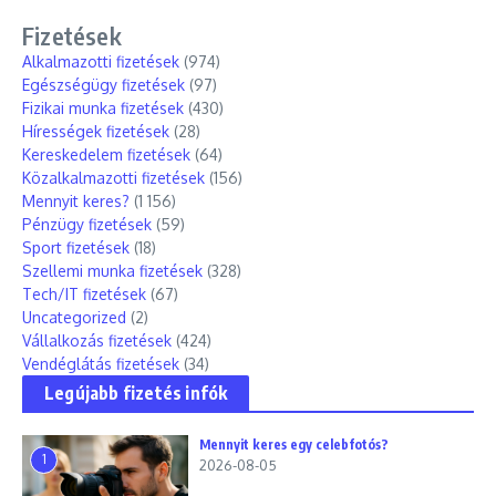
Fizetések
Alkalmazotti fizetések
(974)
Egészségügy fizetések
(97)
Fizikai munka fizetések
(430)
Hírességek fizetések
(28)
Kereskedelem fizetések
(64)
Közalkalmazotti fizetések
(156)
Mennyit keres?
(1 156)
Pénzügy fizetések
(59)
Sport fizetések
(18)
Szellemi munka fizetések
(328)
Tech/IT fizetések
(67)
Uncategorized
(2)
Vállalkozás fizetések
(424)
Vendéglátás fizetések
(34)
Legújabb fizetés infók
Mennyit keres egy celebfotós?
1
2026-08-05