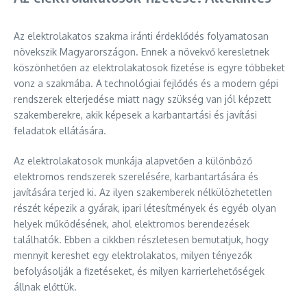
Az elektrolakatos szakma iránti érdeklődés folyamatosan
növekszik Magyarországon. Ennek a növekvő keresletnek
köszönhetően az elektrolakatosok fizetése is egyre többeket
vonz a szakmába. A technológiai fejlődés és a modern gépi
rendszerek elterjedése miatt nagy szükség van jól képzett
szakemberekre, akik képesek a karbantartási és javítási
feladatok ellátására.
Az elektrolakatosok munkája alapvetően a különböző
elektromos rendszerek szerelésére, karbantartására és
javítására terjed ki. Az ilyen szakemberek nélkülözhetetlen
részét képezik a gyárak, ipari létesítmények és egyéb olyan
helyek működésének, ahol elektromos berendezések
találhatók. Ebben a cikkben részletesen bemutatjuk, hogy
mennyit kereshet egy elektrolakatos, milyen tényezők
befolyásolják a fizetéseket, és milyen karrierlehetőségek
állnak előttük.