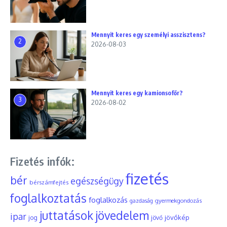
Mennyit keres egy személyi asszisztens?
2
2026-08-03
Mennyit keres egy kamionsofőr?
3
2026-08-02
Fizetés infók:
fizetés
bér
egészségügy
bérszámfejtés
foglalkoztatás
foglalkozás
gyermekgondozás
gazdaság
juttatások
jövedelem
ipar
jövőkép
jog
jövő