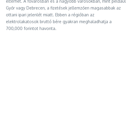
eltérhet. A fővárosban és a nagyobb városokban, mint például
Győr vagy Debrecen, a fizetések jellemzően magasabbak az
ottani ipari jelenlét miatt. Ebben a régióban az
elektrolakatosok bruttó bére gyakran meghaladhatja a
700,000 forintot havonta.