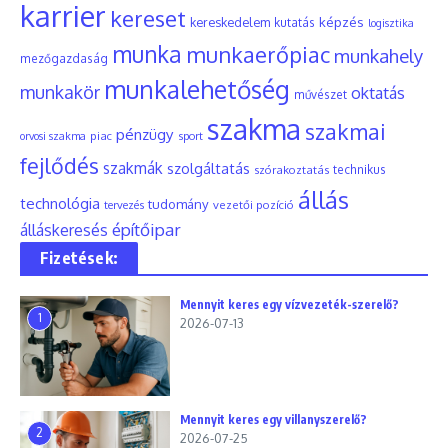
karrier
kereset
képzés
kereskedelem
kutatás
logisztika
munka
munkaerőpiac
munkahely
mezőgazdaság
munkalehetőség
munkakör
oktatás
művészet
szakma
szakmai
pénzügy
piac
orvosi szakma
sport
fejlődés
szakmák
szolgáltatás
szórakoztatás
technikus
állás
technológia
tudomány
tervezés
vezetői pozíció
építőipar
álláskeresés
Fizetések:
Mennyit keres egy vízvezeték-szerelő?
1
2026-07-13
Mennyit keres egy villanyszerelő?
2
2026-07-25