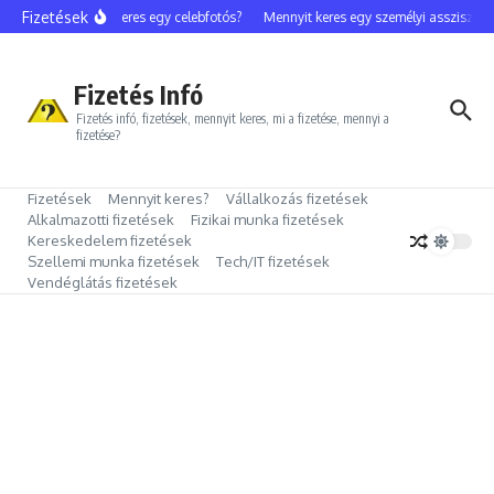
Ugrás a tartalomhoz
Fizetések
Mennyit keres egy celebfotós?
Mennyit keres egy személyi asszisztens?
Fizetés Infó
Fizetés infó, fizetések, mennyit keres, mi a fizetése, mennyi a
fizetése?
Fizetések
Mennyit keres?
Vállalkozás fizetések
Alkalmazotti fizetések
Fizikai munka fizetések
Kereskedelem fizetések
Szellemi munka fizetések
Tech/IT fizetések
Vendéglátás fizetések