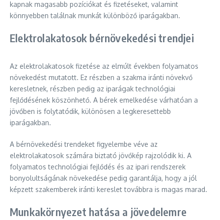
kapnak magasabb pozíciókat és fizetéseket, valamint
könnyebben találnak munkát különböző iparágakban.
Elektrolakatosok bérnövekedési trendjei
Az elektrolakatosok fizetése az elmúlt években folyamatos
növekedést mutatott. Ez részben a szakma iránti növekvő
keresletnek, részben pedig az iparágak technológiai
fejlődésének köszönhető. A bérek emelkedése várhatóan a
jövőben is folytatódik, különösen a legkeresettebb
iparágakban.
A bérnövekedési trendeket figyelembe véve az
elektrolakatosok számára biztató jövőkép rajzolódik ki. A
folyamatos technológiai fejlődés és az ipari rendszerek
bonyolultságának növekedése pedig garantálja, hogy a jól
képzett szakemberek iránti kereslet továbbra is magas marad.
Munkakörnyezet hatása a jövedelemre