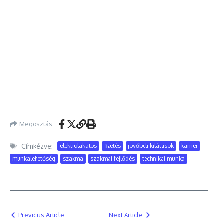
Megosztás
Címkézve:
elektrolakatos
fizetés
jövőbeli kilátások
karrier
munkalehetőség
szakma
szakmai fejlődés
technikai munka
Previous Article
Next Article