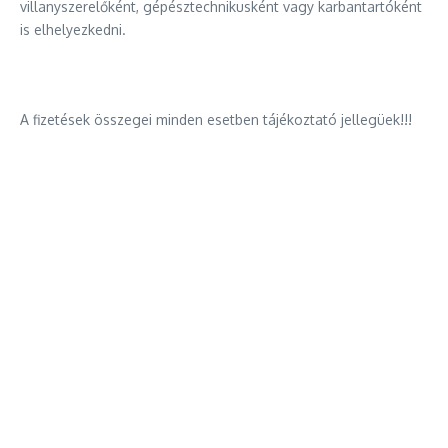
villanyszerelőként, gépésztechnikusként vagy karbantartóként
is elhelyezkedni.
A fizetések összegei minden esetben tájékoztató jellegüek!!!