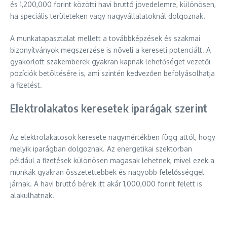
és 1,200,000 forint közötti havi bruttó jövedelemre, különösen,
ha speciális területeken vagy nagyvállalatoknál dolgoznak.
A munkatapasztalat mellett a továbbképzések és szakmai
bizonyítványok megszerzése is növeli a kereseti potenciált. A
gyakorlott szakemberek gyakran kapnak lehetőséget vezetői
pozíciók betöltésére is, ami szintén kedvezően befolyásolhatja
a fizetést.
Elektrolakatos keresetek iparágak szerint
Az elektrolakatosok keresete nagymértékben függ attól, hogy
melyik iparágban dolgoznak. Az energetikai szektorban
például a fizetések különösen magasak lehetnek, mivel ezek a
munkák gyakran összetettebbek és nagyobb felelősséggel
járnak. A havi bruttó bérek itt akár 1,000,000 forint felett is
alakulhatnak.