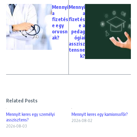
Mennyi
Mennyi
a
a
fizetés
fizetés
e egy
e a
orvosn
pedag
ak?
ógiai
asszisz
tensne
k?
Related Posts
Mennyit keres egy személyi
Mennyit keres egy kamionsofőr?
asszisztens?
2026-08-02
2026-08-03