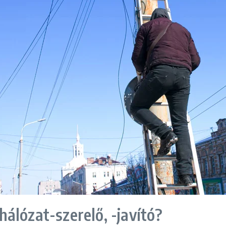
álózat-szerelő, -javító?