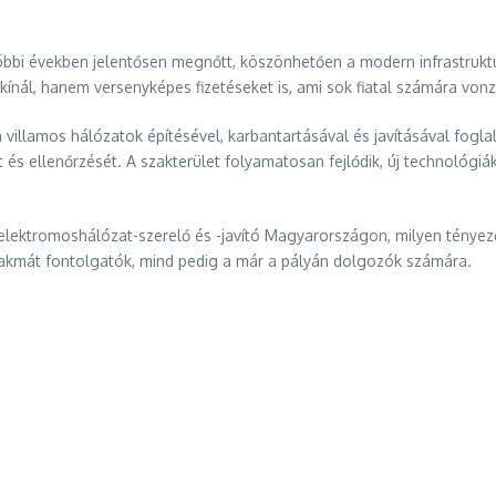
 utóbbi években jelentősen megnőtt, köszönhetően a modern infrastruk
nál, hanem versenyképes fizetéseket is, ami sok fiatal számára vonzó
 villamos hálózatok építésével, karbantartásával és javításával fogl
s ellenőrzését. A szakterület folyamatosan fejlődik, új technológiá
elektromoshálózat-szerelő és -javító Magyarországon, milyen tényezők
akmát fontolgatók, mind pedig a már a pályán dolgozók számára.