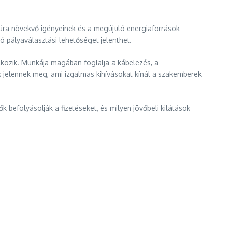
túra növekvő igényeinek és a megújuló energiaforrások
 pályaválasztási lehetőséget jelenthet.
alkozik. Munkája magában foglalja a kábelezés, a
k jelennek meg, ami izgalmas kihívásokat kínál a szakemberek
 befolyásolják a fizetéseket, és milyen jövőbeli kilátások