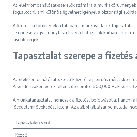
Az elektromoshálózat-szerelők számára a munkakörülmények g
foglalkozni, ami különös figyelmet igényel a biztonsági előírá
A fizetési különbségek általában a munkavállalók tapasztalata
telepítése vagy a nagyfeszültségű hálózatok karbantartása, ma
kisebb cégek.
Tapasztalat szerepe a fizetés
Az elektromoshálózat-szerelők fizetése jelentős mértékben fü
A kezdő szakemberek jellemzően bruttó 500,000 HUF körüli fiz
A munkatapasztalat nemcsak a fizetést befolyásolja, hanem a 
jövedelemnövekedést jelent. Az alábbi táblázat bemutatja, hog
Tapasztalati szint
Kezdő