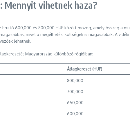
: Mennyit vihetnek haza?
 bruttó 600,000 és 800,000 HUF között mozog, amely összeg a munka
 magasabbak, mivel a megélhetési költségek is magasabbak. A vidéki
vezőek lehetnek.
átlagkeresetét Magyarország különböző régióiban:
Átlagkereset (HUF)
800,000
700,000
650,000
600,000