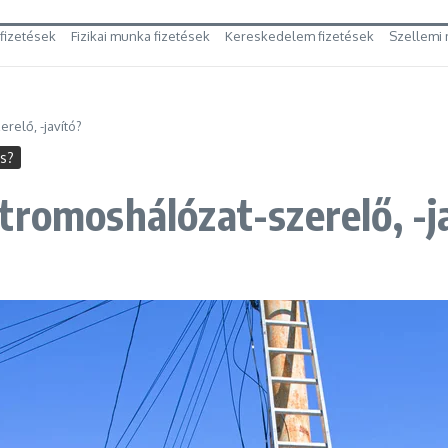
 fizetések
Fizikai munka fizetések
Kereskedelem fizetések
Szellemi 
relő, -javító?
es?
tromoshálózat-szerelő, -j