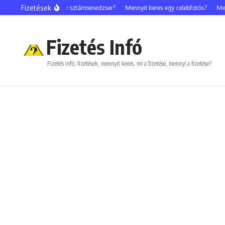
Ugrás a tartalomhoz
Fizetések
Mennyit keres egy sztármenedzser?
Mennyit keres egy celebfotós?
Mennyi
Fizetés Infó
Fizetés infó, fizetések, mennyit keres, mi a fizetése, mennyi a fizetése?