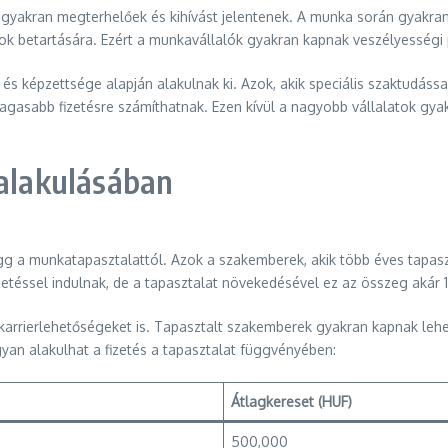
yakran megterhelőek és kihívást jelentenek. A munka során gyakran
sok betartására. Ezért a munkavállalók gyakran kapnak veszélyességi p
 és képzettsége alapján alakulnak ki. Azok, akik speciális szaktudáss
gasabb fizetésre számíthatnak. Ezen kívül a nagyobb vállalatok gyakr
 alakulásában
gg a munkatapasztalattól. Azok a szakemberek, akik több éves tapas
etéssel indulnak, de a tapasztalat növekedésével ez az összeg akár 
karrierlehetőségeket is. Tapasztalt szakemberek gyakran kapnak lehet
yan alakulhat a fizetés a tapasztalat függvényében:
Átlagkereset (HUF)
500,000