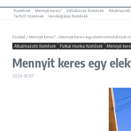
Fizetések
Mennyit keres?
Vállalkozás fizetések
Alkalmazotti
Tech/IT fizetések
Vendéglátás fizetések
Főoldal
/
Mennyit keres?
/
Mennyit keres egy elektromoshálózat-sze
Alkalmazotti fizetések
Fizikai munka fizetések
Mennyit ker
Mennyit keres egy elek
2026-01-07