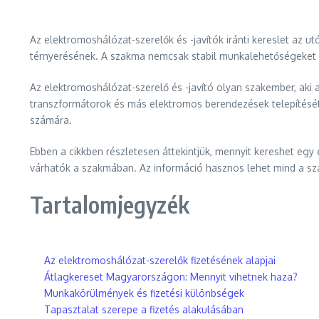
Az elektromoshálózat-szerelők és -javítók iránti kereslet az
térnyerésének. A szakma nemcsak stabil munkalehetőségeket kí
Az elektromoshálózat-szerelő és -javító olyan szakember, aki a
transzformátorok és más elektromos berendezések telepítését é
számára.
Ebben a cikkben részletesen áttekintjük, mennyit kereshet egy 
várhatók a szakmában. Az információ hasznos lehet mind a sz
Tartalomjegyzék
Az elektromoshálózat-szerelők fizetésének alapjai
Átlagkereset Magyarországon: Mennyit vihetnek haza?
Munkakörülmények és fizetési különbségek
Tapasztalat szerepe a fizetés alakulásában