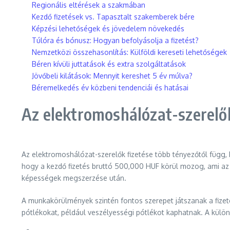
Regionális eltérések a szakmában
Kezdő fizetések vs. Tapasztalt szakemberek bére
Képzési lehetőségek és jövedelem növekedés
Túlóra és bónusz: Hogyan befolyásolja a fizetést?
Nemzetközi összehasonlítás: Külföldi kereseti lehetőségek
Béren kívüli juttatások és extra szolgáltatások
Jövőbeli kilátások: Mennyit kereshet 5 év múlva?
Béremelkedés év közbeni tendenciái és hatásai
Az elektromoshálózat-szerelők
Az elektromoshálózat-szerelők fizetése több tényezőtől függ,
hogy a kezdő fizetés bruttó 500,000 HUF körül mozog, ami az i
képességek megszerzése után.
A munkakörülmények szintén fontos szerepet játszanak a fize
pótlékokat, például veszélyességi pótlékot kaphatnak. A külö