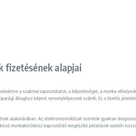
 fizetésének alapjai
 beleértve a szakmai tapasztalatot, a képzettséget, a munka elhelyez
parági átlaghoz képest versenyképesnek számít. Ez a fizetés jelentő
tések alakulásában. Az elektromoshálózat-szerelők gyakran dolgozna
nböző munkakörökhöz kapcsolódó kiegészítő juttatások szintén hozzá