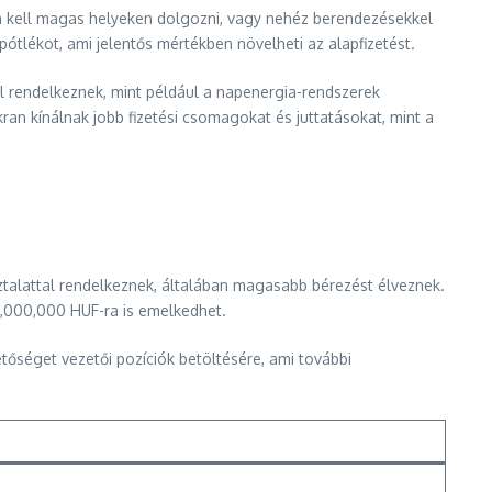
 kell magas helyeken dolgozni, vagy nehéz berendezésekkel
ótlékot, ami jelentős mértékben növelheti az alapfizetést.
al rendelkeznek, mint például a napenergia-rendszerek
an kínálnak jobb fizetési csomagokat és juttatásokat, mint a
ztalattal rendelkeznek, általában magasabb bérezést élveznek.
1,000,000 HUF-ra is emelkedhet.
őséget vezetői pozíciók betöltésére, ami további