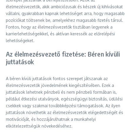
élelmezésvezetők, akik ambiciózusak és készek új kihívásokat
vállalni, gyakrabban kapnak lehetőséget arra, hogy magasabb
pozíciókat töltsenek be, amelyekhez magasabb fizetés társul.
Fontos, hogy az élelmezésvezetők tisztában legyenek a
karrierlehetőségeikkel, és aktívan keressék az előrelépési
lehetőségeket.
Az élelmezésvezető fizetése: Béren kívüli
juttatások
A béren kívüli juttatások fontos szerepet játszanak az
élelmezésvezetők jövedelmének kiegészítésében. Ezek a
juttatások lehetnek pénzbeli és nem pénzbeli formában is,
például étkezési utalványok, egészségügyi biztosítás, üdülési
csekkek vagy szakmai továbbképzési támogatások. Az ilyen
juttatások növelhetik az élelmezésvezetők elégedettségét és
motivációját, és hozzájárulhatnak a munkahelyi
elkötelezettségük növekedéséhez.