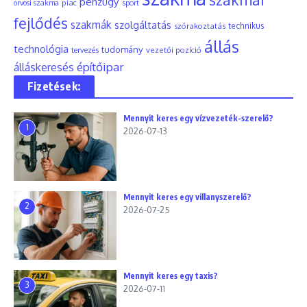
pénzügy
piac
orvosi szakma
sport
fejlődés
szakmák
szolgáltatás
szórakoztatás
technikus
állás
technológia
tudomány
tervezés
vezetői pozíció
építőipar
álláskeresés
Fizetések:
Mennyit keres egy vízvezeték-szerelő?
1
2026-07-13
Mennyit keres egy villanyszerelő?
2
2026-07-25
Mennyit keres egy taxis?
3
2026-07-11