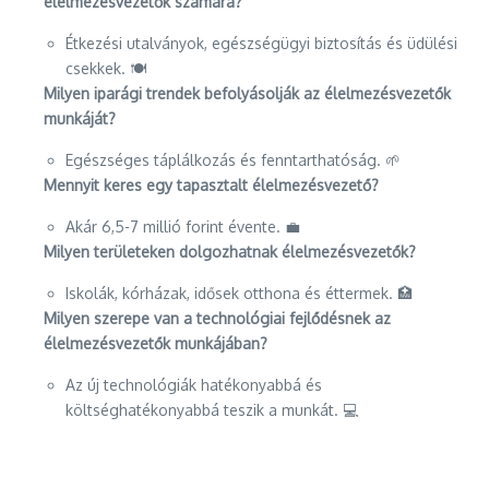
élelmezésvezetők számára?
Étkezési utalványok, egészségügyi biztosítás és üdülési
csekkek. 🍽️
Milyen iparági trendek befolyásolják az élelmezésvezetők
munkáját?
Egészséges táplálkozás és fenntarthatóság. 🌱
Mennyit keres egy tapasztalt élelmezésvezető?
Akár 6,5-7 millió forint évente. 💼
Milyen területeken dolgozhatnak élelmezésvezetők?
Iskolák, kórházak, idősek otthona és éttermek. 🏥
Milyen szerepe van a technológiai fejlődésnek az
élelmezésvezetők munkájában?
Az új technológiák hatékonyabbá és
költséghatékonyabbá teszik a munkát. 💻