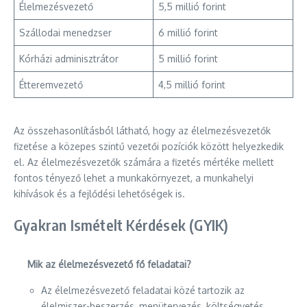
Élelmezésvezető
5,5 millió forint
Szállodai menedzser
6 millió forint
Kórházi adminisztrátor
5 millió forint
Étteremvezető
4,5 millió forint
Az összehasonlításból látható, hogy az élelmezésvezetők
fizetése a közepes szintű vezetői pozíciók között helyezkedik
el. Az élelmezésvezetők számára a fizetés mértéke mellett
fontos tényező lehet a munkakörnyezet, a munkahelyi
kihívások és a fejlődési lehetőségek is.
Gyakran Ismételt Kérdések (GYIK)
Mik az élelmezésvezető fő feladatai?
Az élelmezésvezető feladatai közé tartozik az
élelmiszer-beszerzés, menütervezés, költségvetés