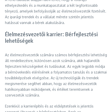
elhelyezkedés és a munkatapasztalat a két legfontosabb
tényező, amelyek befolyásolják az élelmezésvezetők fizetését.
Az iparági trendek és a vállalat mérete szintén jelentős
hatással vannak a bérek alakulására.
Élelmezésvezetői karrier: Bérfejlesztési
lehetőségek
Az élelmezésvezetők számára számos bérfejlesztési lehetőség
áll rendelkezésre, különösen azok számára, akik hajlandók
fejleszteni készségeiket és tudásukat. Az egyik legjobb módja
a bérnövekedés elérésének a folyamatos tanulás és a szakmai
továbbképzések elvégzése. Az új technológiák és trendek
megismerése segíthet abban, hogy az élelmezésvezetők
hatékonyabban működjenek, és értéket teremtsenek a
szervezetük számára.
Ezenkívül a karrierépítés és az előléptetések is jelentős
szerepet játszanak a bérfejlesztésben. Azok az