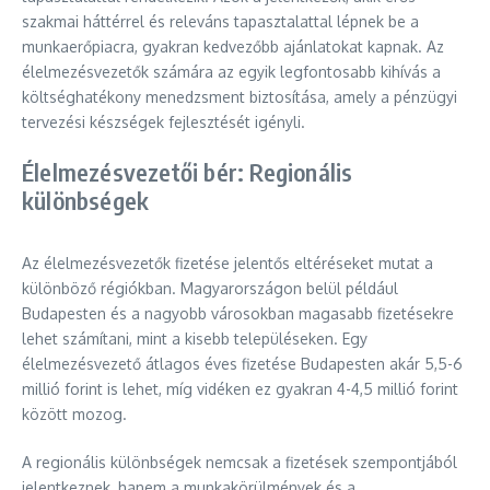
szakmai háttérrel és releváns tapasztalattal lépnek be a
munkaerőpiacra, gyakran kedvezőbb ajánlatokat kapnak. Az
élelmezésvezetők számára az egyik legfontosabb kihívás a
költséghatékony menedzsment biztosítása, amely a pénzügyi
tervezési készségek fejlesztését igényli.
Élelmezésvezetői bér: Regionális
különbségek
Az élelmezésvezetők fizetése jelentős eltéréseket mutat a
különböző régiókban. Magyarországon belül például
Budapesten és a nagyobb városokban magasabb fizetésekre
lehet számítani, mint a kisebb településeken. Egy
élelmezésvezető átlagos éves fizetése Budapesten akár 5,5-6
millió forint is lehet, míg vidéken ez gyakran 4-4,5 millió forint
között mozog.
A regionális különbségek nemcsak a fizetések szempontjából
jelentkeznek, hanem a munkakörülmények és a