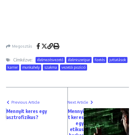
Megosztás
Címkézve:
élelmezésvezető
élelmiszeripar
fizetés
juttatások
karrier
munkahely
szakma
vezetői pozíció
Previous Article
Next Article
Mennyit keres egy
Mennyi
asztrofizikus?
t keres
egy
etikus