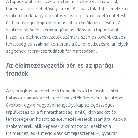
A tapasztalat nemcsak a fizetés mértékére van hatással,
hanem a karrierlehetőségekre is. A tapasztalattal rendelkező
szakemberek nagyobb valószínűséggel kapnak előléptetést,
és lehetőséget kapnak magasabb pozíciók betöltésére. A
szakmai fejlődés szempontjából is előnyös a tapasztalat,
hiszen az élelmezésvezetők számára számos továbbképzési
lehetőség és szakmai konferencia áll rendelkezésre, amelyek
segítenek naprakész tudásuk fenntartásában.
Az élelmezésvezetői bér és az iparági
trendek
Az iparágban bekövetkező trendek és változások szintén
hatással vannak az élelmezésvezetők fizetésére. Az utóbbi
években egyre nagyobb hangsúlyt kap az egészséges
táplálkozás és a fenntarthatóság, ami új kihívásokat és
lehetőségeket hozott az élelmezésvezetők számára. Azok a
szakemberek, akik képesek alkalmazkodni ezekhez a
trendekhez, és új megoldásokat fejlesztenek ki, gyakran