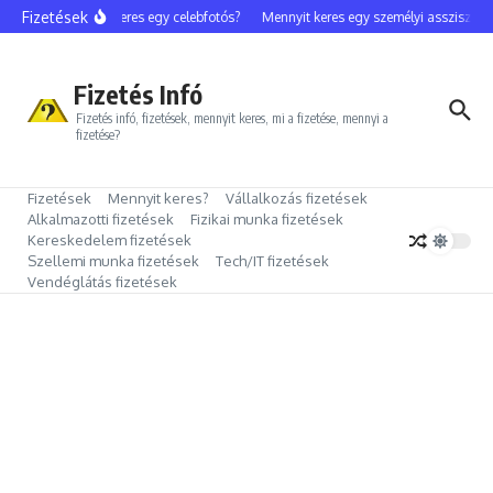
Ugrás a tartalomhoz
Fizetések
Mennyit keres egy celebfotós?
Mennyit keres egy személyi asszisztens?
Fizetés Infó
Fizetés infó, fizetések, mennyit keres, mi a fizetése, mennyi a
fizetése?
Fizetések
Mennyit keres?
Vállalkozás fizetések
Alkalmazotti fizetések
Fizikai munka fizetések
Kereskedelem fizetések
Szellemi munka fizetések
Tech/IT fizetések
Vendéglátás fizetések