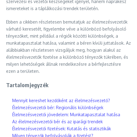
szervezési és vezetői készségeket igényel, hanem naprakész
ismereteket is a táplálkozási trendek területén.
Ebben a cikkben részletesen bemutatjuk az élelmezésvezetők
várható keresetét, figyelembe véve a különböző befolyásoló
tényezőket, mint például a régiók közötti különbségek, a
munkatapasztalat hatása, valamint a béren kívüli juttatások. Az
alábbiakban részletesen vizsgáljuk meg, hogyan alakul az
élelmezésvezetők fizetése a különböző tényezők tükrében, és
milyen lehetőségek állnak rendelkezésre a bérfejlesztésre
ezen a területen.
Tartalomjegyzék
Mennyit kereshet kezdőként az élelmezésvezető?
Élelmezésvezetői bér: Regionális különbségek
Élelmezésvezetői jövedelem: Munkatapasztalat hatása
Az élelmezésvezetői bér és az iparági trendek
Élelmezésvezetői fizetések: Kutatás és statisztikák
Milyen tényezők befolyásolják a fizetést?