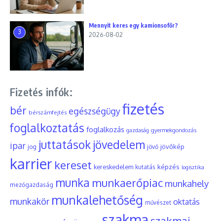
Mennyit keres egy kamionsofőr?
3
2026-08-02
Fizetés infók:
fizetés
bér
egészségügy
bérszámfejtés
foglalkoztatás
foglalkozás
gyermekgondozás
gazdaság
juttatások
jövedelem
ipar
jövőkép
jog
jövő
karrier
kereset
képzés
kereskedelem
kutatás
logisztika
munka
munkaerőpiac
munkahely
mezőgazdaság
munkalehetőség
munkakör
oktatás
művészet
szakma
szakmai