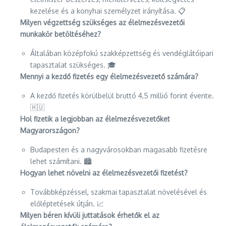
kezelése és a konyhai személyzet irányítása. 📋
Milyen végzettség szükséges az élelmezésvezetői
munkakör betöltéséhez?
Általában középfokú szakképzettség és vendéglátóipari
tapasztalat szükséges. 🎓
Mennyi a kezdő fizetés egy élelmezésvezető számára?
A kezdő fizetés körülbelül bruttó 4,5 millió forint évente.
🇭🇺
Hol fizetik a legjobban az élelmezésvezetőket
Magyarországon?
Budapesten és a nagyvárosokban magasabb fizetésre
lehet számítani. 🏙️
Hogyan lehet növelni az élelmezésvezetői fizetést?
Továbbképzéssel, szakmai tapasztalat növelésével és
előléptetések útján. 📈
Milyen béren kívüli juttatások érhetők el az