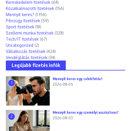
Kereskedelem fizetések
(64)
Közalkalmazotti fizetések
(156)
Mennyit keres?
(1 156)
Pénzügy fizetések
(59)
Sport fizetések
(18)
Szellemi munka fizetések
(328)
Tech/IT fizetések
(67)
Uncategorized
(2)
Vállalkozás fizetések
(424)
Vendéglátás fizetések
(34)
Legújabb fizetés infók
Mennyit keres egy celebfotós?
1
2026-08-05
Mennyit keres egy személyi asszisztens?
2
2026-08-03