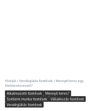
Főoldal
/
Vendéglátás fizetések
/
Mennyit keres egy
élelmezésvezető?
Alkalmazotti fizetések
Mennyit keres?
Szellemi munka fizetések
Vállalkozás fizetések
Vendéglátás fizetések