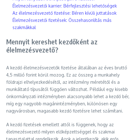
Élelmezésvezetői karrier: Bérfejlesztési lehetőségek
Az élelmezésvezető fizetése: Béren kívüli juttatások
Élelmezésvezetői fizetések: Összehasonlítás más
szakmákkal
Mennyit kereshet kezdőként az
élelmezésvezető?
A kezdő élelmezésvezetők fizetése általában az éves bruttó
4,5 millió forint körül mozog. Ez az összeg a munkahely
földrajzi elhelyezkedésétől, az intézmény méretétől és a
munkáltató típusától függően változhat. Például egy kisebb
önkormányzati intézményben alacsonyabb lehet a kezdő bér,
míg egy nagyobb magánintézményben, különösen egy
nagyvárosban, magasabb kezdő fizetésre lehet számítani.
A kezdő fizetések emellett attól is függenek, hogy az
élelmezésvezető milyen előképzettséggel és szakmai
tapasztalattal rendelkezik. Azok a jelentkezők, akik erős