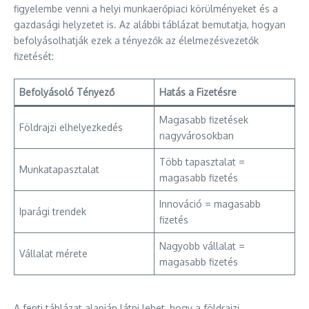
figyelembe venni a helyi munkaerőpiaci körülményeket és a
gazdasági helyzetet is. Az alábbi táblázat bemutatja, hogyan
befolyásolhatják ezek a tényezők az élelmezésvezetők
fizetését:
Befolyásoló Tényező
Hatás a Fizetésre
Magasabb fizetések
Földrajzi elhelyezkedés
nagyvárosokban
Több tapasztalat =
Munkatapasztalat
magasabb fizetés
Innováció = magasabb
Iparági trendek
fizetés
Nagyobb vállalat =
Vállalat mérete
magasabb fizetés
A fenti táblázat alapján látni lehet, hogy a földrajzi