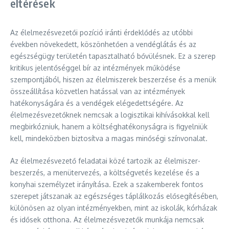
eltérések
Az élelmezésvezetői pozíció iránti érdeklődés az utóbbi
években növekedett, köszönhetően a vendéglátás és az
egészségügy területén tapasztalható bővülésnek. Ez a szerep
kritikus jelentőséggel bír az intézmények működése
szempontjából, hiszen az élelmiszerek beszerzése és a menük
összeállítása közvetlen hatással van az intézmények
hatékonyságára és a vendégek elégedettségére. Az
élelmezésvezetőknek nemcsak a logisztikai kihívásokkal kell
megbirkózniuk, hanem a költséghatékonyságra is figyelniük
kell, mindeközben biztosítva a magas minőségi színvonalat.
Az élelmezésvezető feladatai közé tartozik az élelmiszer-
beszerzés, a menütervezés, a költségvetés kezelése és a
konyhai személyzet irányítása. Ezek a szakemberek fontos
szerepet játszanak az egészséges táplálkozás elősegítésében,
különösen az olyan intézményekben, mint az iskolák, kórházak
és idősek otthona. Az élelmezésvezetők munkája nemcsak