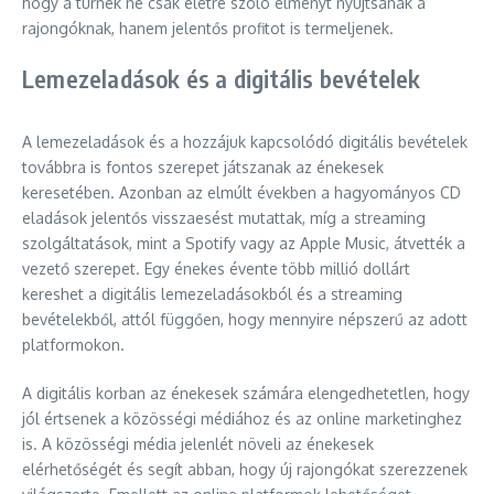
hogy a turnék ne csak életre szóló élményt nyújtsanak a
rajongóknak, hanem jelentős profitot is termeljenek.
Lemezeladások és a digitális bevételek
A lemezeladások és a hozzájuk kapcsolódó digitális bevételek
továbbra is fontos szerepet játszanak az énekesek
keresetében. Azonban az elmúlt években a hagyományos CD
eladások jelentős visszaesést mutattak, míg a streaming
szolgáltatások, mint a Spotify vagy az Apple Music, átvették a
vezető szerepet. Egy énekes évente több millió dollárt
kereshet a digitális lemezeladásokból és a streaming
bevételekből, attól függően, hogy mennyire népszerű az adott
platformokon.
A digitális korban az énekesek számára elengedhetetlen, hogy
jól értsenek a közösségi médiához és az online marketinghez
is. A közösségi média jelenlét növeli az énekesek
elérhetőségét és segít abban, hogy új rajongókat szerezzenek