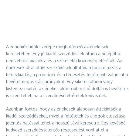
A zeneműkiadók szerepe meghatározó az énekesek
keresetében. Egy jó kiadó szerződés jelentheti a belépőt a
nemzetközi piacokra és a szélesebb közönség elérését. Az
énekesek által aláírt szerződések általában tartalmazzák a
lemezkiadás, a promóció, és a terjesztés feltételeit, valamint a
bevételmegosztási arányokat. Egy sikeres album vagy
kislemez esetén az énekes akár több millió dolláros bevételre
is szert tehet, ha a szerződési feltételek kedvezőek.
Azonban fontos, hogy az énekesek alaposan áttekintsék a
kiadói szerződéseket, mivel a feltételek és a jogok elosztása
jelentős hatással lehet a hosszú távú keresetre. Egy kevésbé
kedvező szerződés jelentős részesedést vonhat el a