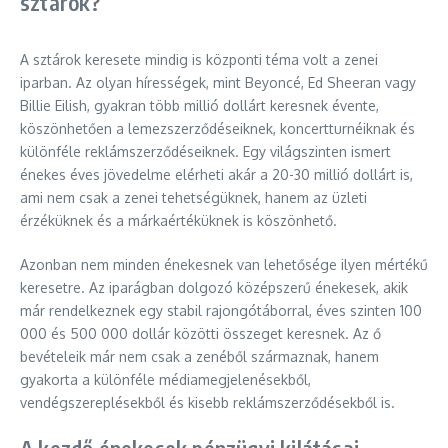
sztárok?
A sztárok keresete mindig is központi téma volt a zenei
iparban. Az olyan hírességek, mint Beyoncé, Ed Sheeran vagy
Billie Eilish, gyakran több millió dollárt keresnek évente,
köszönhetően a lemezszerződéseiknek, koncertturnéiknak és
különféle reklámszerződéseiknek. Egy világszinten ismert
énekes éves jövedelme elérheti akár a 20-30 millió dollárt is,
ami nem csak a zenei tehetségüknek, hanem az üzleti
érzéküknek és a márkaértéküknek is köszönhető.
Azonban nem minden énekesnek van lehetősége ilyen mértékű
keresetre. Az iparágban dolgozó középszerű énekesek, akik
már rendelkeznek egy stabil rajongótáborral, éves szinten 100
000 és 500 000 dollár közötti összeget keresnek. Az ő
bevételeik már nem csak a zenéből származnak, hanem
gyakorta a különféle médiamegjelenésekből,
vendégszereplésekből és kisebb reklámszerződésekből is.
A kezdő énekesek pénzügyi kilátásai