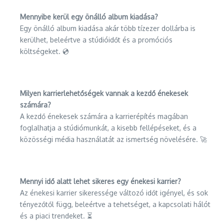
Mennyibe kerül egy önálló album kiadása?
Egy önálló album kiadása akár több tízezer dollárba is
kerülhet, beleértve a stúdióidőt és a promóciós
költségeket. 💿
Milyen karrierlehetőségek vannak a kezdő énekesek
számára?
A kezdő énekesek számára a karrierépítés magában
foglalhatja a stúdiómunkát, a kisebb fellépéseket, és a
közösségi média használatát az ismertség növelésére. 🚀
Mennyi idő alatt lehet sikeres egy énekesi karrier?
Az énekesi karrier sikeressége változó időt igényel, és sok
tényezőtől függ, beleértve a tehetséget, a kapcsolati hálót
és a piaci trendeket. ⏳