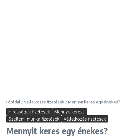
Főoldal
/
Vállalkozás fizetések
/
Mennyit keres egy énekes?
Hírességek fizetések
Mennyit keres?
Szellemi munka fizetések
Vállalkozás fizetések
Mennyit keres egy énekes?