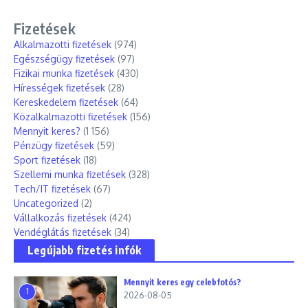
Fizetések
Alkalmazotti fizetések
(974)
Egészségügy fizetések
(97)
Fizikai munka fizetések
(430)
Hírességek fizetések
(28)
Kereskedelem fizetések
(64)
Közalkalmazotti fizetések
(156)
Mennyit keres?
(1 156)
Pénzügy fizetések
(59)
Sport fizetések
(18)
Szellemi munka fizetések
(328)
Tech/IT fizetések
(67)
Uncategorized
(2)
Vállalkozás fizetések
(424)
Vendéglátás fizetések
(34)
Legújabb fizetés infók
Mennyit keres egy celebfotós?
1
2026-08-05