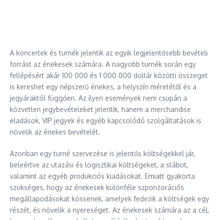
A koncertek és turnék jelentik az egyik legjelentősebb bevételi
forrást az énekesek számára. A nagyobb turnék során egy
fellépésért akár 100 000 és 1 000 000 dollár közötti összeget
is kereshet egy népszerű énekes, a helyszín méretétől és a
jegyáraktól függően. Az ilyen események nem csupán a
közvetlen jegybevételeket jelentik, hanem a merchandise
eladások, VIP jegyek és egyéb kapcsolódó szolgáltatások is
növelik az énekes bevételét.
Azonban egy turné szervezése is jelentős költségekkel jár,
beleértve az utazási és logisztikai költségeket, a stábot,
valamint az egyéb produkciós kiadásokat. Emiatt gyakorta
szükséges, hogy az énekesek különféle szponzorációs
megállapodásokat kössenek, amelyek fedezik a költségek egy
részét, és növelik a nyereséget. Az énekesek számára az a cél,