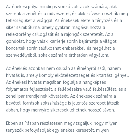
Az énekesi pálya mindig is vonzó volt azok számára, akik
szeretik a zenét és a művészetet, és akik szívesen osztják meg
tehetségüket a világgal. Az énekesek élete a fényűzés és a
siker szimbóluma, amely gyakran magával hozza a
reflektorfény csillogását és a rajongók szeretetét. Az a
gondolat, hogy valaki karrierje során bejárhatja a világot,
koncertek során találkozhat emberekkel, és megélhet a
szenvedélyéből, sokak számára érthetően vágyálom.
Az éneklés azonban nem csupán az élményről szól, hanem
hivatás is, amely komoly elkötelezettséget és kitartást igényel.
Az énekesi hivatás magában foglalja a hangképzés
folyamatos fejlesztését, a fellépésekre való felkészülést, és a
zenei ipar trendjeinek követését. Az énekesek számára a
bevételi források sokszínűsége is jelentős szerepet játszik
abban, hogy mennyire sikeresek lehetnek hosszú távon.
Ebben az írásban részletesen megvizsgáljuk, hogy milyen
tényezők befolyásolják egy énekes keresetét, milyen