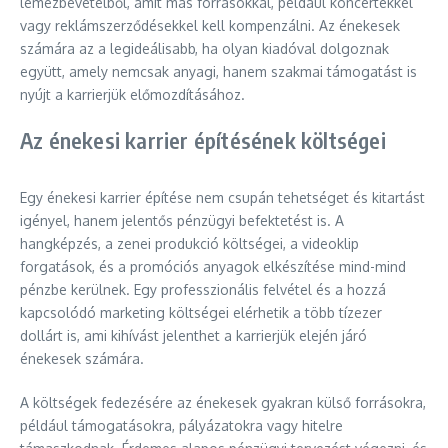
lemezbevételből, amit más forrásokkal, például koncertekkel
vagy reklámszerződésekkel kell kompenzálni. Az énekesek
számára az a legideálisabb, ha olyan kiadóval dolgoznak
együtt, amely nemcsak anyagi, hanem szakmai támogatást is
nyújt a karrierjük előmozdításához.
Az énekesi karrier építésének költségei
Egy énekesi karrier építése nem csupán tehetséget és kitartást
igényel, hanem jelentős pénzügyi befektetést is. A
hangképzés, a zenei produkció költségei, a videoklip
forgatások, és a promóciós anyagok elkészítése mind-mind
pénzbe kerülnek. Egy professzionális felvétel és a hozzá
kapcsolódó marketing költségei elérhetik a több tízezer
dollárt is, ami kihívást jelenthet a karrierjük elején járó
énekesek számára.
A költségek fedezésére az énekesek gyakran külső forrásokra,
például támogatásokra, pályázatokra vagy hitelre