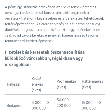
A pénzügyi stabilitás érdekében az énekeseknek érdemes
pénzügyi tanácsadókkal konzultálni, akik segítenek a
bevételek hatékony kezelésében és a befektetési lehetőségek
feltérképezésében. Az előre tervezés és a tudatos pénzügyi
döntések meghozatala lehetővé teszi, hogy az énekesek ne
csak rövid távú sikereket érjenek el, hanem hosszú távon is
fenntartható karriert építsenek.
Fizetések és keresetek összehasonlítása
különböző városokban, régiókban vagy
országokban
Kezdő
Profi énekes
Háttérénekes
Helyszín
énekes
(éves)
(éves)
(éves)
50 000 –
5 000 – 10
15 000 – 40
Budapest
200 000
000 USD
000 USD