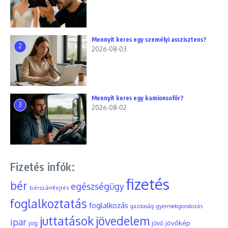
Mennyit keres egy személyi asszisztens?
2
2026-08-03
Mennyit keres egy kamionsofőr?
3
2026-08-02
Fizetés infók:
fizetés
bér
egészségügy
bérszámfejtés
foglalkoztatás
foglalkozás
gyermekgondozás
gazdaság
juttatások
jövedelem
ipar
jövőkép
jog
jövő