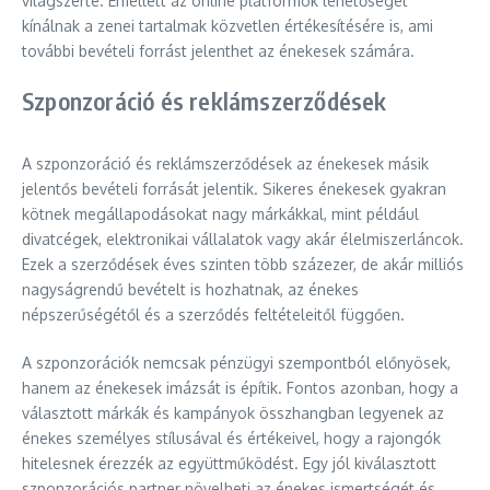
világszerte. Emellett az online platformok lehetőséget
kínálnak a zenei tartalmak közvetlen értékesítésére is, ami
további bevételi forrást jelenthet az énekesek számára.
Szponzoráció és reklámszerződések
A szponzoráció és reklámszerződések az énekesek másik
jelentős bevételi forrását jelentik. Sikeres énekesek gyakran
kötnek megállapodásokat nagy márkákkal, mint például
divatcégek, elektronikai vállalatok vagy akár élelmiszerláncok.
Ezek a szerződések éves szinten több százezer, de akár milliós
nagyságrendű bevételt is hozhatnak, az énekes
népszerűségétől és a szerződés feltételeitől függően.
A szponzorációk nemcsak pénzügyi szempontból előnyösek,
hanem az énekesek imázsát is építik. Fontos azonban, hogy a
választott márkák és kampányok összhangban legyenek az
énekes személyes stílusával és értékeivel, hogy a rajongók
hitelesnek érezzék az együttműködést. Egy jól kiválasztott
szponzorációs partner növelheti az énekes ismertségét és