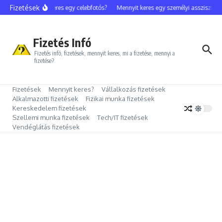
Ugrás a tartalomhoz
Fizetések
Mennyit keres egy celebfotós?
Mennyit keres egy személyi asszisztens?
Fizetés Infó
Fizetés infó, fizetések, mennyit keres, mi a fizetése, mennyi a
fizetése?
Fizetések
Mennyit keres?
Vállalkozás fizetések
Alkalmazotti fizetések
Fizikai munka fizetések
Kereskedelem fizetések
Szellemi munka fizetések
Tech/IT fizetések
Vendéglátás fizetések