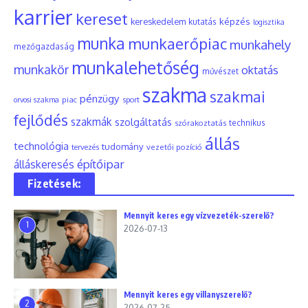
karrier
kereset
képzés
kereskedelem
kutatás
logisztika
munka
munkaerőpiac
munkahely
mezőgazdaság
munkalehetőség
munkakör
oktatás
művészet
szakma
szakmai
pénzügy
piac
orvosi szakma
sport
fejlődés
szakmák
szolgáltatás
szórakoztatás
technikus
állás
technológia
tudomány
tervezés
vezetői pozíció
építőipar
álláskeresés
Fizetések:
Mennyit keres egy vízvezeték-szerelő?
1
2026-07-13
Mennyit keres egy villanyszerelő?
2
2026-07-25