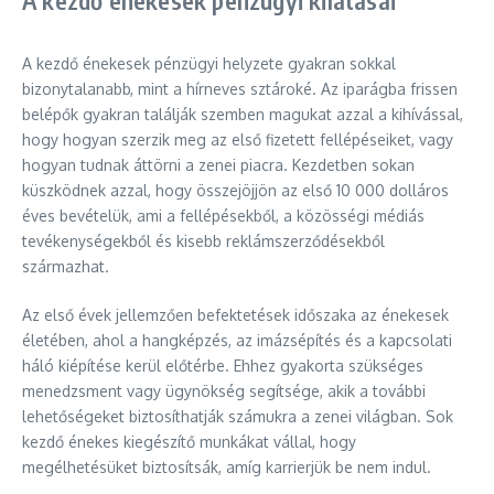
A kezdő énekesek pénzügyi helyzete gyakran sokkal
bizonytalanabb, mint a hírneves sztároké. Az iparágba frissen
belépők gyakran találják szemben magukat azzal a kihívással,
hogy hogyan szerzik meg az első fizetett fellépéseiket, vagy
hogyan tudnak áttörni a zenei piacra. Kezdetben sokan
küszködnek azzal, hogy összejöjjön az első 10 000 dolláros
éves bevételük, ami a fellépésekből, a közösségi médiás
tevékenységekből és kisebb reklámszerződésekből
származhat.
Az első évek jellemzően befektetések időszaka az énekesek
életében, ahol a hangképzés, az imázsépítés és a kapcsolati
háló kiépítése kerül előtérbe. Ehhez gyakorta szükséges
menedzsment vagy ügynökség segítsége, akik a további
lehetőségeket biztosíthatják számukra a zenei világban. Sok
kezdő énekes kiegészítő munkákat vállal, hogy
megélhetésüket biztosítsák, amíg karrierjük be nem indul.