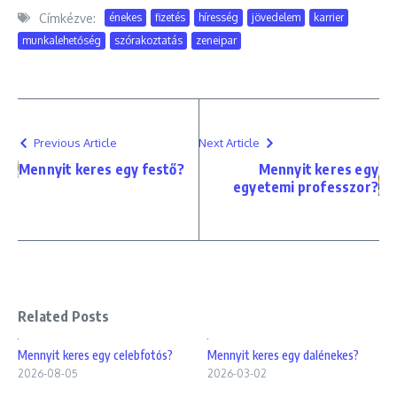
Címkézve:
énekes
fizetés
híresség
jövedelem
karrier
munkalehetőség
szórakoztatás
zeneipar
Previous Article
Next Article
Mennyit keres egy festő?
Mennyit keres egy
egyetemi professzor?
Related Posts
Mennyit keres egy celebfotós?
Mennyit keres egy dalénekes?
2026-08-05
2026-03-02