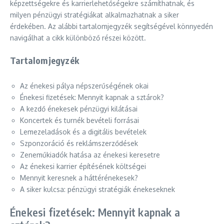
képzettségekre és karrierlehetőségekre számíthatnak, és
milyen pénzügyi stratégiákat alkalmazhatnak a siker
érdekében. Az alábbi tartalomjegyzék segítségével könnyedén
navigálhat a cikk különböző részei között.
Tartalomjegyzék
Az énekesi pálya népszerűségének okai
Énekesi fizetések: Mennyit kapnak a sztárok?
A kezdő énekesek pénzügyi kilátásai
Koncertek és turnék bevételi forrásai
Lemezeladások és a digitális bevételek
Szponzoráció és reklámszerződések
Zeneműkiadók hatása az énekesi keresetre
Az énekesi karrier építésének költségei
Mennyit keresnek a háttérénekesek?
A siker kulcsa: pénzügyi stratégiák énekeseknek
Énekesi fizetések: Mennyit kapnak a