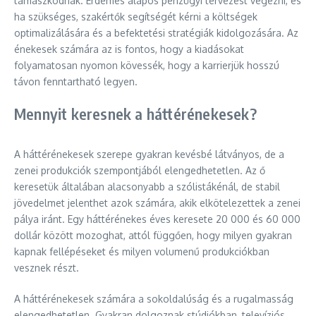
támaszkodnak. Érdemes alapos pénzügyi tervezést végezni, és
ha szükséges, szakértők segítségét kérni a költségek
optimalizálására és a befektetési stratégiák kidolgozására. Az
énekesek számára az is fontos, hogy a kiadásokat
folyamatosan nyomon kövessék, hogy a karrierjük hosszú
távon fenntartható legyen.
Mennyit keresnek a háttérénekesek?
A háttérénekesek szerepe gyakran kevésbé látványos, de a
zenei produkciók szempontjából elengedhetetlen. Az ő
keresetük általában alacsonyabb a szólistákénál, de stabil
jövedelmet jelenthet azok számára, akik elkötelezettek a zenei
pálya iránt. Egy háttérénekes éves keresete 20 000 és 60 000
dollár között mozoghat, attól függően, hogy milyen gyakran
kapnak fellépéseket és milyen volumenű produkciókban
vesznek részt.
A háttérénekesek számára a sokoldalúság és a rugalmasság
elengedhetetlen. Gyakran dolgoznak stúdiókban, televíziós