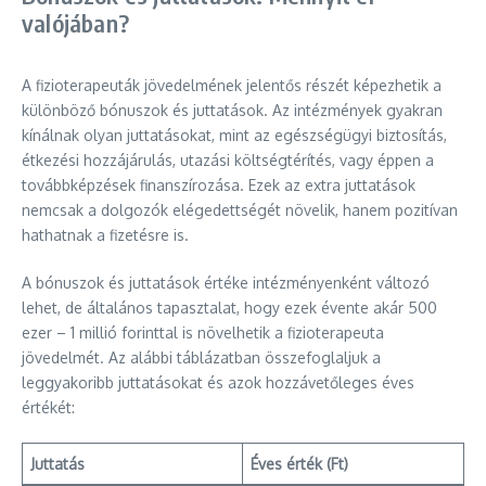
valójában?
A fizioterapeuták jövedelmének jelentős részét képezhetik a
különböző bónuszok és juttatások. Az intézmények gyakran
kínálnak olyan juttatásokat, mint az egészségügyi biztosítás,
étkezési hozzájárulás, utazási költségtérítés, vagy éppen a
továbbképzések finanszírozása. Ezek az extra juttatások
nemcsak a dolgozók elégedettségét növelik, hanem pozitívan
hathatnak a fizetésre is.
A bónuszok és juttatások értéke intézményenként változó
lehet, de általános tapasztalat, hogy ezek évente akár 500
ezer – 1 millió forinttal is növelhetik a fizioterapeuta
jövedelmét. Az alábbi táblázatban összefoglaljuk a
leggyakoribb juttatásokat és azok hozzávetőleges éves
értékét:
Juttatás
Éves érték (Ft)