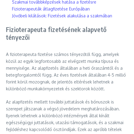
Szakmai továbbképzések hatása a fizetésre
Fizioterapeuták átlagfizetése Európában
Jövőbeli kilátások: Fizetések alakulása a szakmában
Fizioterapeuta fizetésének alapvető
tényezői
A fizioterapeuta fizetése számos tényezőtől függ, amelyek
közül az egyik legfontosabb az elvégzett munka típusa és
mennyisége. Az alapfizetés általában a heti óraszámtól és a
betegforgalomtól függ. Az éves fizetések általában 4-5 millió
forint körül mozognak, de jelentős eltérések lehetnek a
különböző munkakörnyezetek és szektorok között.
Az alapfizetés mellett további juttatások és bónuszok is
szerepet játszanak a végső jövedelem meghatározásában.
Ilyenek lehetnek a különböző intézmények által kínált
egészségügyi juttatások, utazási támogatások, és a szakmai
fejlődéshez kapcsolódó ösztöndíjak. Ezek az apróbb tételek