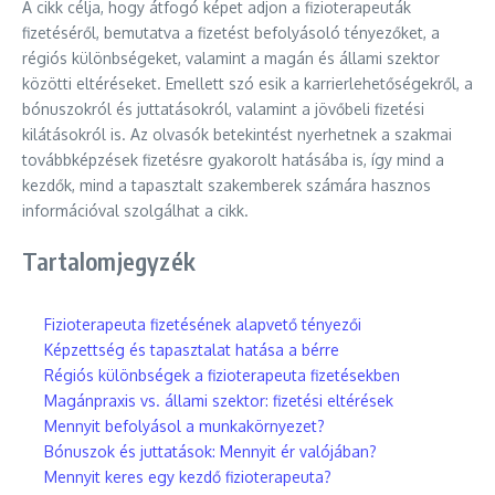
A cikk célja, hogy átfogó képet adjon a fizioterapeuták
fizetéséről, bemutatva a fizetést befolyásoló tényezőket, a
régiós különbségeket, valamint a magán és állami szektor
közötti eltéréseket. Emellett szó esik a karrierlehetőségekről, a
bónuszokról és juttatásokról, valamint a jövőbeli fizetési
kilátásokról is. Az olvasók betekintést nyerhetnek a szakmai
továbbképzések fizetésre gyakorolt hatásába is, így mind a
kezdők, mind a tapasztalt szakemberek számára hasznos
információval szolgálhat a cikk.
Tartalomjegyzék
Fizioterapeuta fizetésének alapvető tényezői
Képzettség és tapasztalat hatása a bérre
Régiós különbségek a fizioterapeuta fizetésekben
Magánpraxis vs. állami szektor: fizetési eltérések
Mennyit befolyásol a munkakörnyezet?
Bónuszok és juttatások: Mennyit ér valójában?
Mennyit keres egy kezdő fizioterapeuta?