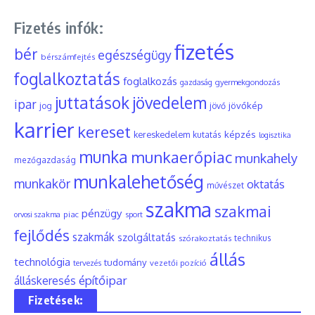
Fizetés infók:
fizetés
bér
egészségügy
bérszámfejtés
foglalkoztatás
foglalkozás
gyermekgondozás
gazdaság
juttatások
jövedelem
ipar
jövőkép
jog
jövő
karrier
kereset
képzés
kereskedelem
kutatás
logisztika
munka
munkaerőpiac
munkahely
mezőgazdaság
munkalehetőség
munkakör
oktatás
művészet
szakma
szakmai
pénzügy
piac
orvosi szakma
sport
fejlődés
szakmák
szolgáltatás
szórakoztatás
technikus
állás
technológia
tudomány
tervezés
vezetői pozíció
építőipar
álláskeresés
Fizetések: