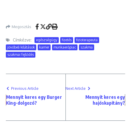
Megosztás
Címkézve:
egészségügy
fizetés
fizioterapeuta
jövőbeli kilátások
karrier
munkaerőpiac
szakma
szakmai fejlődés
Previous Article
Next Article
Mennyit keres egy Burger
Mennyit keres egy
King-dolgozó?
hajóskapitány?