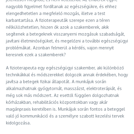
nagyobb figyelmet fordítanak az egészségükre, és ehhez
elengedhetetlen a megfelelő mozgás, illetve a test
karbantartása. A fizioterapeuták szerepe ezen a téren
nélkülözhetetlen, hiszen ők azok a szakemberek, akik
segítenek a betegeknek visszanyerni mozgásuk szabadságát,
javítani életminőségüket, és megelőzni a további egészségügyi
problémákat. Azonban felmerül a kérdés, vajon mennyit
keresnek ezek a szakemberek?
A fizioterapeuta egy egészségügyi szakember, aki különböző
technikákkal és módszerekkel dolgozik annak érdekében, hogy
javítsa a betegek fizikai állapotát. A munkájuk során
alkalmazhatnak gyógytornát, masszázst, elektroterápiát, és
még sok más módszert. Az esettől függően dolgozhatnak
kórházakban, rehabilitációs központokban vagy akár
magánpraxis keretében is. Munkájuk során fontos a beteggel
való jó kommunikáció és a személyre szabott kezelési tervek
kidolgozása.