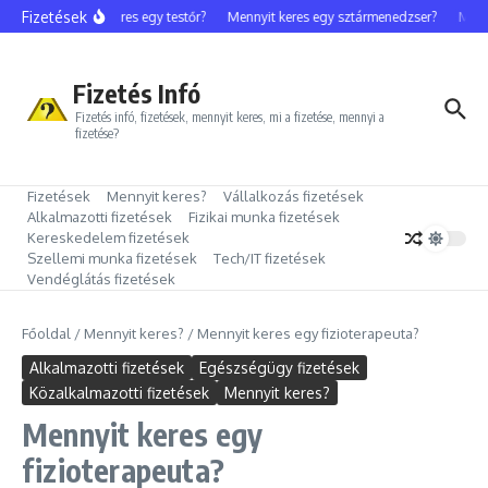
Ugrás a tartalomhoz
Fizetések
Mennyit keres egy testőr?
Mennyit keres egy sztármenedzser?
Mennyi
Fizetés Infó
Fizetés infó, fizetések, mennyit keres, mi a fizetése, mennyi a
fizetése?
Fizetések
Mennyit keres?
Vállalkozás fizetések
Alkalmazotti fizetések
Fizikai munka fizetések
Kereskedelem fizetések
Szellemi munka fizetések
Tech/IT fizetések
Vendéglátás fizetések
Főoldal
/
Mennyit keres?
/
Mennyit keres egy fizioterapeuta?
Alkalmazotti fizetések
Egészségügy fizetések
Közalkalmazotti fizetések
Mennyit keres?
Mennyit keres egy
fizioterapeuta?