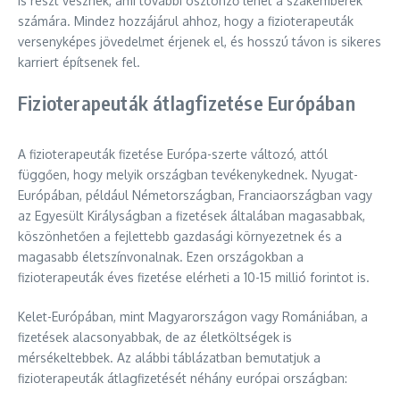
is részt vesznek, ami további ösztönző lehet a szakemberek
számára. Mindez hozzájárul ahhoz, hogy a fizioterapeuták
versenyképes jövedelmet érjenek el, és hosszú távon is sikeres
karriert építsenek fel.
Fizioterapeuták átlagfizetése Európában
A fizioterapeuták fizetése Európa-szerte változó, attól
függően, hogy melyik országban tevékenykednek. Nyugat-
Európában, például Németországban, Franciaországban vagy
az Egyesült Királyságban a fizetések általában magasabbak,
köszönhetően a fejlettebb gazdasági környezetnek és a
magasabb életszínvonalnak. Ezen országokban a
fizioterapeuták éves fizetése elérheti a 10-15 millió forintot is.
Kelet-Európában, mint Magyarországon vagy Romániában, a
fizetések alacsonyabbak, de az életköltségek is
mérsékeltebbek. Az alábbi táblázatban bemutatjuk a
fizioterapeuták átlagfizetését néhány európai országban: