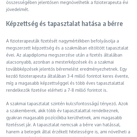
összességében jelentősen megnövelhetik a fizioterapeuta évi
jövedelmét.
Képzettség és tapasztalat hatása a bérre
A fizioterapeuták fizetését nagymértékben befolyásolja a
megszerzett képzettség és a szakmában eltöltött tapasztalat
évei. Az alapdiploma megszerzése után a fizetés általában
alacsonyabb, azonban a mesterképzések és a szakmai
továbbképzések jelentős béremelést eredményezhetnek. Egy
kezdő fizioterapeuta általában 3-4 millió forintot keres évente,
míg a magasabb képzettséggel és több éves tapasztalattal
rendelkezők fizetése elérheti a 7-8 millió forintot is.
A szakmai tapasztalat szintén kulcsfontosságú tényező. Azok
a szakemberek, akik több év tapasztalattal rendelkeznek,
gyakran magasabb pozíciókba kerülhetnek, ami magasabb
fizetéssel jár. A tapasztalat nemcsak a bérre van hatással,
hanem a betegek által érzékelt hitelességre is, ami növelheti a