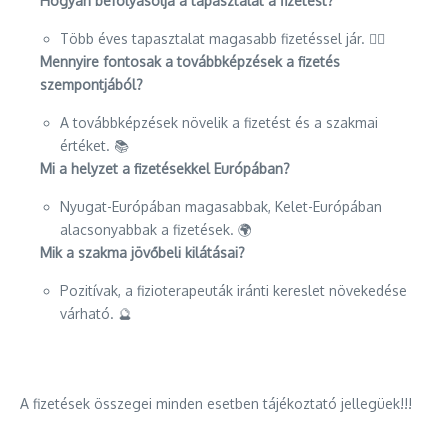
Hogyan befolyásolja a tapasztalat a fizetést?
Több éves tapasztalat magasabb fizetéssel jár. 👩‍⚕️
Mennyire fontosak a továbbképzések a fizetés
szempontjából?
A továbbképzések növelik a fizetést és a szakmai
értéket. 📚
Mi a helyzet a fizetésekkel Európában?
Nyugat-Európában magasabbak, Kelet-Európában
alacsonyabbak a fizetések. 🌍
Mik a szakma jövőbeli kilátásai?
Pozitívak, a fizioterapeuták iránti kereslet növekedése
várható. 🔮
A fizetések összegei minden esetben tájékoztató jellegüek!!!