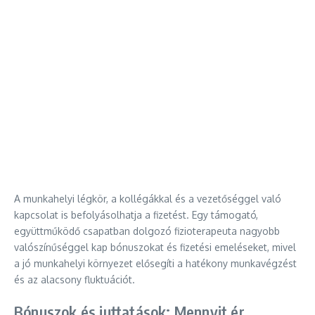
A munkahelyi légkör, a kollégákkal és a vezetőséggel való
kapcsolat is befolyásolhatja a fizetést. Egy támogató,
együttműködő csapatban dolgozó fizioterapeuta nagyobb
valószínűséggel kap bónuszokat és fizetési emeléseket, mivel
a jó munkahelyi környezet elősegíti a hatékony munkavégzést
és az alacsony fluktuációt.
Bónuszok és juttatások: Mennyit ér