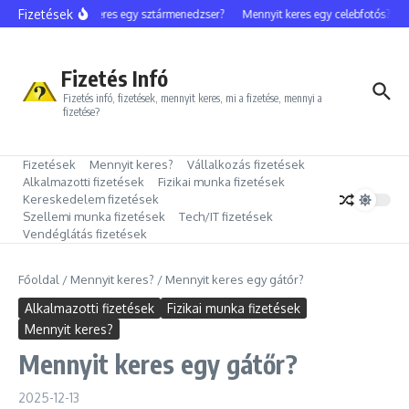
Ugrás a tartalomhoz
Fizetések
Mennyit keres egy sztármenedzser?
Mennyit keres egy celebfotós?
M
Fizetés Infó
Fizetés infó, fizetések, mennyit keres, mi a fizetése, mennyi a
fizetése?
Fizetések
Mennyit keres?
Vállalkozás fizetések
Alkalmazotti fizetések
Fizikai munka fizetések
Kereskedelem fizetések
Szellemi munka fizetések
Tech/IT fizetések
Vendéglátás fizetések
Főoldal
/
Mennyit keres?
/
Mennyit keres egy gátőr?
Alkalmazotti fizetések
Fizikai munka fizetések
Mennyit keres?
Mennyit keres egy gátőr?
2025-12-13