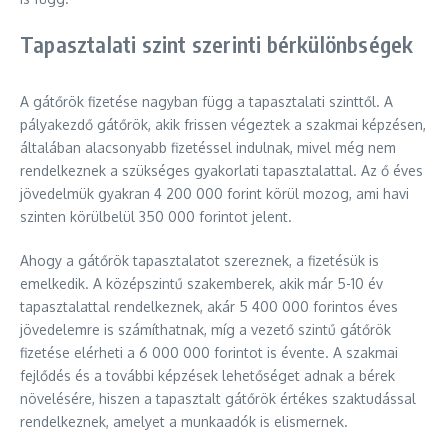
Tapasztalati szint szerinti bérkülönbségek
A gátőrök fizetése nagyban függ a tapasztalati szinttől. A
pályakezdő gátőrök, akik frissen végeztek a szakmai képzésen,
általában alacsonyabb fizetéssel indulnak, mivel még nem
rendelkeznek a szükséges gyakorlati tapasztalattal. Az ő éves
jövedelmük gyakran 4 200 000 forint körül mozog, ami havi
szinten körülbelül 350 000 forintot jelent.
Ahogy a gátőrök tapasztalatot szereznek, a fizetésük is
emelkedik. A középszintű szakemberek, akik már 5-10 év
tapasztalattal rendelkeznek, akár 5 400 000 forintos éves
jövedelemre is számíthatnak, míg a vezető szintű gátőrök
fizetése elérheti a 6 000 000 forintot is évente. A szakmai
fejlődés és a további képzések lehetőséget adnak a bérek
növelésére, hiszen a tapasztalt gátőrök értékes szaktudással
rendelkeznek, amelyet a munkaadók is elismernek.