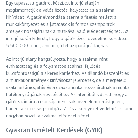
Egy tapasztalt gátőrrel készített interjú alapján
megismerhetjük a valós fizetési helyzetet és a szakma
kihívásait. A gátőr elmondása szerint a fizetés mellett a
munkakörnyezet és a juttatások is fontos szempontok,
amelyek hozzájárulnak a munkával való elégedettséghez. Az
interjú során kiderült, hogy a gátőr éves jövedelme körülbelül
5 500 000 forint, ami megfelel az iparági átlagnak.
Az interjú alany hangsúlyozta, hogy a szakma iránti
elhivatottság és a folyamatos szakmai fejlődés
kulcsfontosságú a sikeres karrierhez. Az állandó készenlét és
a munkakörülmények kihívásokat jelentenek, de a megfelelő
szakmai támogatás és a csapatmunka hozzájárulnak a munka
hatékonyságának növeléséhez. Az interjúból kiderült, hogy a
gátőr számára a munkája nemcsak jövedelemforrást jelent,
hanem a közösség szolgálatát és a környezet védelmét is, ami
nagyban növeli a szakmai elégedettséget.
Gyakran Ismételt Kérdések (GYIK)