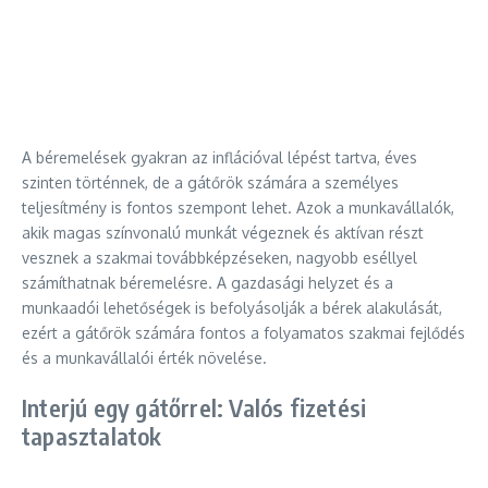
A béremelések gyakran az inflációval lépést tartva, éves
szinten történnek, de a gátőrök számára a személyes
teljesítmény is fontos szempont lehet. Azok a munkavállalók,
akik magas színvonalú munkát végeznek és aktívan részt
vesznek a szakmai továbbképzéseken, nagyobb eséllyel
számíthatnak béremelésre. A gazdasági helyzet és a
munkaadói lehetőségek is befolyásolják a bérek alakulását,
ezért a gátőrök számára fontos a folyamatos szakmai fejlődés
és a munkavállalói érték növelése.
Interjú egy gátőrrel: Valós fizetési
tapasztalatok