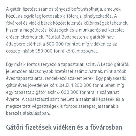
A gátőri fizetést számos tényező befolyásolhatja, amelyek
közül az egyik legfontosabb a földrajzi elhelyezkedés. A
fővárosi és vidéki bérek között jelentős különbségek lehetnek,
hiszen a megélhetési költségek és a munkaerőpiaci kereslet
erősen eltérhetnek. Például Budapesten a gátőrök havi
átlagbére elérheti a 500 000 forintot, míg vidéken ez az
összeg inkább 350 000 forint körül mozoghat.
Egy másik fontos tényező a tapasztalati szint. A kezdő gátőrök
jellemzően alacsonyabb fizetéssel számolhatnak, mint a több
éves tapasztalattal rendelkező szakemberek. Egy pályakezdő
gátőr éves jövedelme körülbelül 4 200 000 forint lehet, míg
egy tapasztalt gátőr akár 6 000 000 forintra is számíthat
évente. A tapasztalati szint mellett a szakmai képzések és a
megszerzett végzettségek is fontos szerepet játszanak a
bérezés alakulásában.
Gátőri fizetések vidéken és a fővárosban