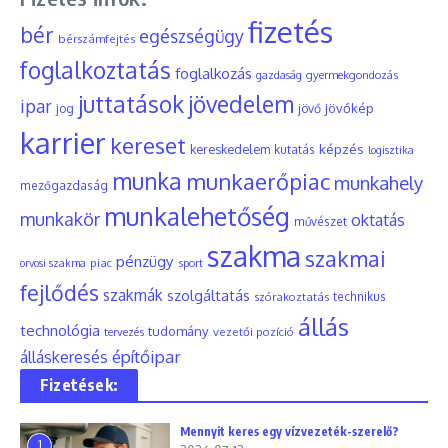
fizetés
bér
egészségügy
bérszámfejtés
foglalkoztatás
foglalkozás
gyermekgondozás
gazdaság
juttatások
jövedelem
ipar
jövőkép
jog
jövő
karrier
kereset
képzés
kereskedelem
kutatás
logisztika
munka
munkaerőpiac
munkahely
mezőgazdaság
munkalehetőség
munkakör
oktatás
művészet
szakma
szakmai
pénzügy
piac
orvosi szakma
sport
fejlődés
szakmák
szolgáltatás
szórakoztatás
technikus
állás
technológia
tudomány
tervezés
vezetői pozíció
építőipar
álláskeresés
Fizetések:
Mennyit keres egy vízvezeték-szerelő?
1