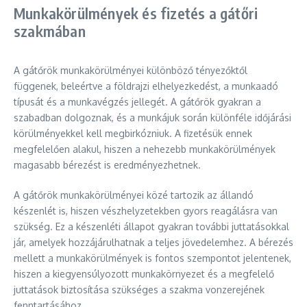
Munkakörülmények és fizetés a gátőri
szakmában
A gátőrök munkakörülményei különböző tényezőktől
függenek, beleértve a földrajzi elhelyezkedést, a munkaadó
típusát és a munkavégzés jellegét. A gátőrök gyakran a
szabadban dolgoznak, és a munkájuk során különféle időjárási
körülményekkel kell megbirkózniuk. A fizetésük ennek
megfelelően alakul, hiszen a nehezebb munkakörülmények
magasabb bérezést is eredményezhetnek.
A gátőrök munkakörülményei közé tartozik az állandó
készenlét is, hiszen vészhelyzetekben gyors reagálásra van
szükség. Ez a készenléti állapot gyakran további juttatásokkal
jár, amelyek hozzájárulhatnak a teljes jövedelemhez. A bérezés
mellett a munkakörülmények is fontos szempontot jelentenek,
hiszen a kiegyensúlyozott munkakörnyezet és a megfelelő
juttatások biztosítása szükséges a szakma vonzerejének
fenntartásához.