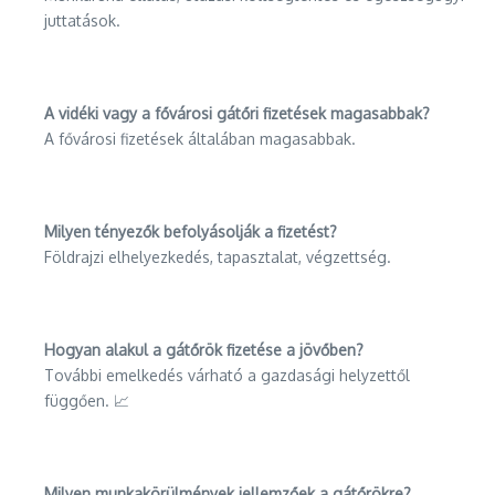
juttatások.
A vidéki vagy a fővárosi gátőri fizetések magasabbak?
A fővárosi fizetések általában magasabbak.
Milyen tényezők befolyásolják a fizetést?
Földrajzi elhelyezkedés, tapasztalat, végzettség.
Hogyan alakul a gátőrök fizetése a jövőben?
További emelkedés várható a gazdasági helyzettől
függően. 📈
Milyen munkakörülmények jellemzőek a gátőrökre?