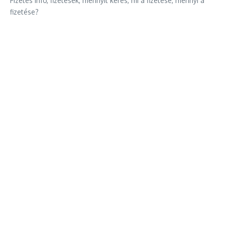
Fizetés infó, fizetések, mennyit keres, mi a fizetése, mennyi a
fizetése?