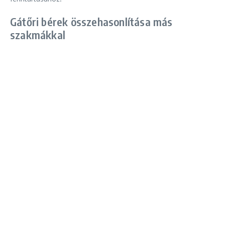
Gátőri bérek összehasonlítása más
szakmákkal