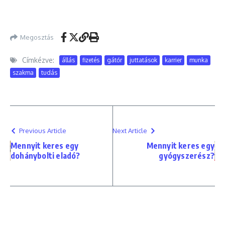
Megosztás
Címkézve:
állás
fizetés
gátőr
juttatások
karrier
munka
szakma
tudás
Previous Article
Next Article
Mennyit keres egy
Mennyit keres egy
dohánybolti eladó?
gyógyszerész?