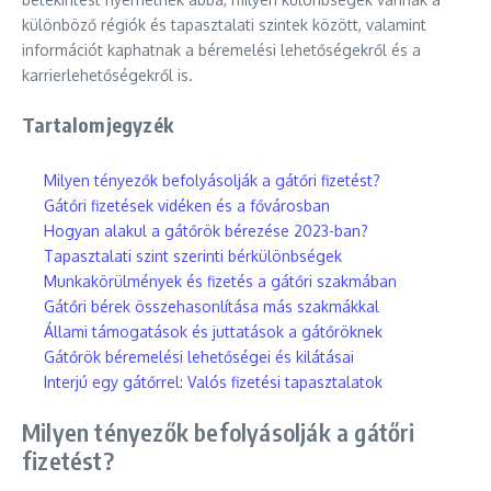
különböző régiók és tapasztalati szintek között, valamint
információt kaphatnak a béremelési lehetőségekről és a
karrierlehetőségekről is.
Tartalomjegyzék
Milyen tényezők befolyásolják a gátőri fizetést?
Gátőri fizetések vidéken és a fővárosban
Hogyan alakul a gátőrök bérezése 2023-ban?
Tapasztalati szint szerinti bérkülönbségek
Munkakörülmények és fizetés a gátőri szakmában
Gátőri bérek összehasonlítása más szakmákkal
Állami támogatások és juttatások a gátőröknek
Gátőrök béremelési lehetőségei és kilátásai
Interjú egy gátőrrel: Valós fizetési tapasztalatok
Milyen tényezők befolyásolják a gátőri
fizetést?