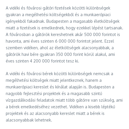
A vidéki és fővárosi gátőri fizetések közötti különbségek
gyakran a megélhetési költségekből és a munkaerőpiaci
igényekből fakadnak. Budapesten a magasabb életköltségek
miatt a fizetések is emelkednek, hogy ezekkel lépést tartsanak.
A fővárosban a gátőrök kereshetnek akár 500 000 forintot is
havonta, ami éves szinten 6 000 000 forintot jelent. Ezzel
szemben vidéken, ahol az életköltségek alacsonyabbak, a
gátőrök havi bére gyakran 350 000 forint körül alakul, ami
éves szinten 4 200 000 forintot tesz ki.
A vidéki és fővárosi bérek közötti különbségek nemcsak a
megélhetési költségek miatt jelentkeznek, hanem a
munkaerőpiaci kereslet és kínálat alapján is. Budapesten a
nagyobb fejlesztési projektek és a magasabb szintű
vízgazdálkodási feladatok miatt több gátőrre van szükség, ami
a bérek emelkedéséhez vezethet. Vidéken a kisebb léptékű
projektek és az alacsonyabb kereslet miatt a bérek is
alacsonyabbak lehetnek.