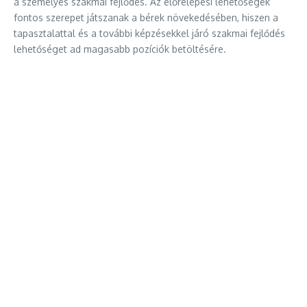
a személyes szakmai fejlődés. Az előrelépési lehetőségek
fontos szerepet játszanak a bérek növekedésében, hiszen a
tapasztalattal és a további képzésekkel járó szakmai fejlődés
lehetőséget ad magasabb pozíciók betöltésére.