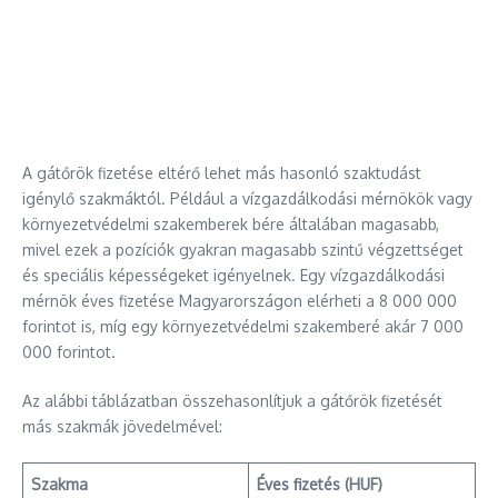
A gátőrök fizetése eltérő lehet más hasonló szaktudást
igénylő szakmáktól. Például a vízgazdálkodási mérnökök vagy
környezetvédelmi szakemberek bére általában magasabb,
mivel ezek a pozíciók gyakran magasabb szintű végzettséget
és speciális képességeket igényelnek. Egy vízgazdálkodási
mérnök éves fizetése Magyarországon elérheti a 8 000 000
forintot is, míg egy környezetvédelmi szakemberé akár 7 000
000 forintot.
Az alábbi táblázatban összehasonlítjuk a gátőrök fizetését
más szakmák jövedelmével:
Szakma
Éves fizetés (HUF)