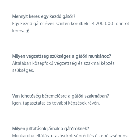
Mennyit keres egy kezdő gátőr?
Egy kezdő gátőr éves szinten körülbelül 4 200 000 forintot
keres. 💰
Milyen végzettség szükséges a gátőri munkához?
Általában középfokú végzettség és szakmai képzés
szükséges.
Van lehetőség béremelésre a gátőri szakmában?
Igen, tapasztalat és további képzések révén.
Milyen juttatások járnak a gátőröknek?
Munkaruha ellátás, utazási költségtérítés és egészségügyi