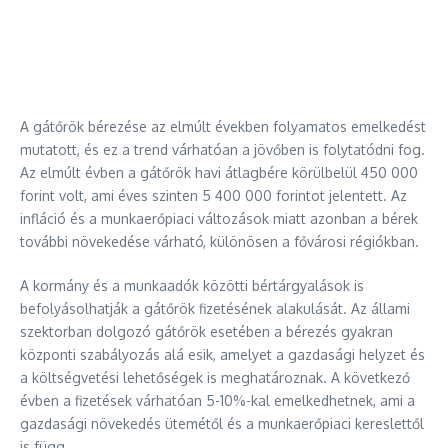
A gátőrök bérezése az elmúlt években folyamatos emelkedést
mutatott, és ez a trend várhatóan a jövőben is folytatódni fog.
Az elmúlt évben a gátőrök havi átlagbére körülbelül 450 000
forint volt, ami éves szinten 5 400 000 forintot jelentett. Az
infláció és a munkaerőpiaci változások miatt azonban a bérek
további növekedése várható, különösen a fővárosi régiókban.
A kormány és a munkaadók közötti bértárgyalások is
befolyásolhatják a gátőrök fizetésének alakulását. Az állami
szektorban dolgozó gátőrök esetében a bérezés gyakran
központi szabályozás alá esik, amelyet a gazdasági helyzet és
a költségvetési lehetőségek is meghatároznak. A következő
évben a fizetések várhatóan 5-10%-kal emelkedhetnek, ami a
gazdasági növekedés ütemétől és a munkaerőpiaci kereslettől
is függ.