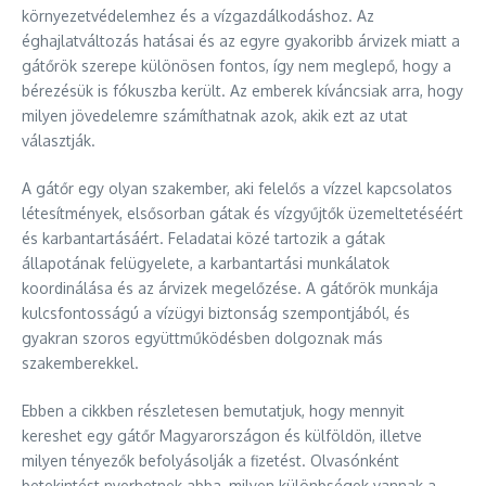
környezetvédelemhez és a vízgazdálkodáshoz. Az
éghajlatváltozás hatásai és az egyre gyakoribb árvizek miatt a
gátőrök szerepe különösen fontos, így nem meglepő, hogy a
bérezésük is fókuszba került. Az emberek kíváncsiak arra, hogy
milyen jövedelemre számíthatnak azok, akik ezt az utat
választják.
A gátőr egy olyan szakember, aki felelős a vízzel kapcsolatos
létesítmények, elsősorban gátak és vízgyűjtők üzemeltetéséért
és karbantartásáért. Feladatai közé tartozik a gátak
állapotának felügyelete, a karbantartási munkálatok
koordinálása és az árvizek megelőzése. A gátőrök munkája
kulcsfontosságú a vízügyi biztonság szempontjából, és
gyakran szoros együttműködésben dolgoznak más
szakemberekkel.
Ebben a cikkben részletesen bemutatjuk, hogy mennyit
kereshet egy gátőr Magyarországon és külföldön, illetve
milyen tényezők befolyásolják a fizetést. Olvasónként
betekintést nyerhetnek abba, milyen különbségek vannak a