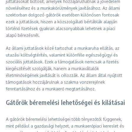
juttatásokat biztosít, amelyek hozzájárulhatnak a jövedelem
növeléséhez és a munkakörülmények javításához. Az állami
szektorban dolgozó gátőrök esetében különösen fontosak
ezek a juttatások, hiszen a közszolgálati bértáblák alapján
történő fizetések gyakran alacsonyabbak lehetnek a piaci
alapú bérezésnél.
Az állami juttatások közé tartozhat a munkaruha ellátás, az
utazási költségtérítés, valamint különféle egészségügyi és
szociális juttatások. Ezek a támogatások nemcsak a fizetés
kiegészítését szolgálják, hanem a munkavállalók
életminőségének javítását is célozzák. Az állam által nyújtott
támogatások hozzájárulnak a szakma vonzerejének
fenntartásához és a munkaerő megtartásához.
Gátőrök béremelési lehetőségei és kilátásai
A gátőrök béremelési lehetőségei több tényezőtől függenek,
mint például a gazdasági helyzet, a munkaerőpiaci kereslet és