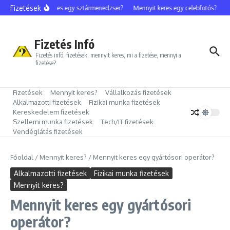
Ugrás a tartalomhoz
Fizetések
Mennyit keres egy sztármenedzser?
Mennyit keres egy celebfotós?
Me
Fizetés Infó
Fizetés infó, fizetések, mennyit keres, mi a fizetése, mennyi a
fizetése?
Fizetések
Mennyit keres?
Vállalkozás fizetések
Alkalmazotti fizetések
Fizikai munka fizetések
Kereskedelem fizetések
Szellemi munka fizetések
Tech/IT fizetések
Vendéglátás fizetések
Főoldal
/
Mennyit keres?
/
Mennyit keres egy gyártósori operátor?
Alkalmazotti fizetések
Fizikai munka fizetések
Mennyit keres?
Mennyit keres egy gyártósori
operátor?