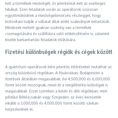
kell a termékek minőségét, és jelenteniük kell az esetleges
hibákat. Ezen feladatok során az operátorok szorosan
együttműködnek a minőségellenőrzési részleggel, hogy
biztosítani tudják a vállalat által előírt szabványok betartását.
Mindezek mellett gyakran szükség van a termékek
csomagolására és szállításra való előkészítésére is, valamint
kisebb karbantartási feladatok ellátására.
Fizetési különbségek régiók és cégek között
A gyártósori operátorok bére jelentős eltéréseket mutathat az
ország különböző régióiban. A fővárosban, Budapesten a
fizetések általában magasabbak, évi 4,500,000 és 6,000,000
forint között mozognak, mivel itt a megélhetési költségek is
magasabbak. Ezzel szemben a keleti és déli régiókban, mint
például Békéscsabán vagy Szegeden, az éves keresetek
inkább a 3,000,000 és 4,000,000 forint közötti sávban
helyezkednek el.