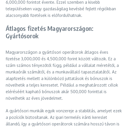
6,000,000 forintot évente. Ezzel szemben a kisebb
településeken vagy gazdaságilag kevésbé fejlett régiókban
alacsonyabb fizetések is előfordulhatnak.
Átlagos fizetés Magyarországon:
Gyártósorok
Magyarországon a gyártósori operátorok átlagos éves
fizetése 3,000,000 és 4,500,000 forint között változik. Ez a
szám számos tényezőtől függ, például a vállalat méretétől, a
munkaórák számától, és a munkavállaló tapasztalatától. Az
alapfizetés mellett a különböző juttatások és bónuszok is
növelhetik a teljes keresetet. Például a meghatározott célok
eléréséért kapható bónuszok akár 500,000 forinttal is
növelhetik az éves jövedelmet.
A gyártósori munkák egyik vonzereje a stabilitás, amelyet ezek
a pozíciók biztosítanak. Az ipari termelés iránti kereslet
állandó, így a gyártósori operátorok számára hosszú távon is