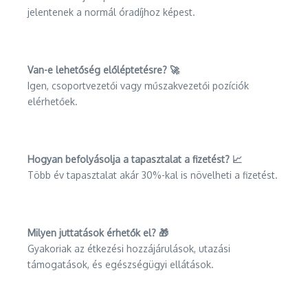
jelentenek a normál óradíjhoz képest.
Van-e lehetőség előléptetésre? 🚀
Igen, csoportvezetői vagy műszakvezetői pozíciók
elérhetőek.
Hogyan befolyásolja a tapasztalat a fizetést? 📈
Több év tapasztalat akár 30%-kal is növelheti a fizetést.
Milyen juttatások érhetők el? 🎁
Gyakoriak az étkezési hozzájárulások, utazási
támogatások, és egészségügyi ellátások.