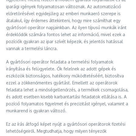
iparági igények folyamatosan változnak. Az automatizáció
előretörésével egyidejűleg az emberi munkaerő szerepe is
átalakul, így érdemes áttekinteni, hogy mire számíthat egy
gyártósori operátor napjainkban. Az ilyen típusú munkák iránt
érdeklődők számára fontos lehet az információ, mivel ezek a
pozíciók gyakran az ipar szívét képezik, és jelentős hatással
vannak a termelési láncra.
A gyártósori operátor feladata a termelési folyamatok
irányítása és felügyelete. Ők felelnek az adott gépek és
eszközök biztonságos, hatékony működtetéséért, biztosítva
ezzel a zökkenőmentes gyártást. Emellett az operátorok
feladata lehet a minőségellenőrzés, a termékek csomagolása,
és adott esetben kisebb karbantartási feladatok ellátása is. A
pozíció folyamatos figyelmet és precizitást igényel, valamint a
munkarend is gyakran változó.
Ez az írás átfogó képet nyújt a gyártósori operátorok fizetési
lehetőségeiről. Megtudhatja, hogy milyen tényezők