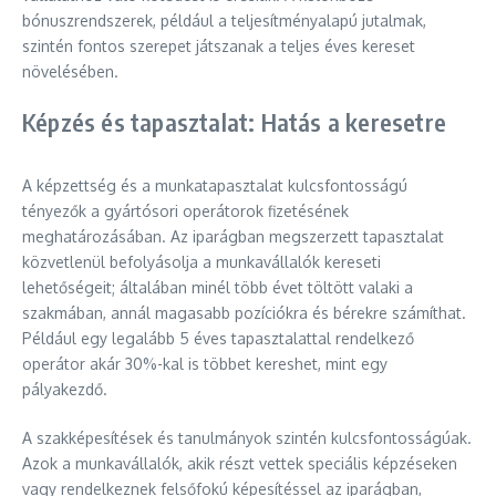
bónuszrendszerek, például a teljesítményalapú jutalmak,
szintén fontos szerepet játszanak a teljes éves kereset
növelésében.
Képzés és tapasztalat: Hatás a keresetre
A képzettség és a munkatapasztalat kulcsfontosságú
tényezők a gyártósori operátorok fizetésének
meghatározásában. Az iparágban megszerzett tapasztalat
közvetlenül befolyásolja a munkavállalók kereseti
lehetőségeit; általában minél több évet töltött valaki a
szakmában, annál magasabb pozíciókra és bérekre számíthat.
Például egy legalább 5 éves tapasztalattal rendelkező
operátor akár 30%-kal is többet kereshet, mint egy
pályakezdő.
A szakképesítések és tanulmányok szintén kulcsfontosságúak.
Azok a munkavállalók, akik részt vettek speciális képzéseken
vagy rendelkeznek felsőfokú képesítéssel az iparágban,