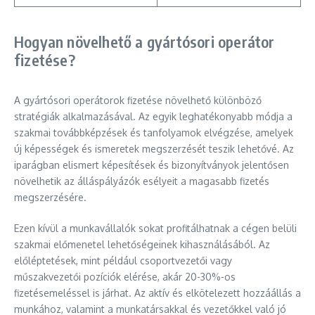
Hogyan növelhető a gyártósori operátor
fizetése?
A gyártósori operátorok fizetése növelhető különböző
stratégiák alkalmazásával. Az egyik leghatékonyabb módja a
szakmai továbbképzések és tanfolyamok elvégzése, amelyek
új képességek és ismeretek megszerzését teszik lehetővé. Az
iparágban elismert képesítések és bizonyítványok jelentősen
növelhetik az álláspályázók esélyeit a magasabb fizetés
megszerzésére.
Ezen kívül a munkavállalók sokat profitálhatnak a cégen belüli
szakmai előmenetel lehetőségeinek kihasználásából. Az
előléptetések, mint például csoportvezetői vagy
műszakvezetői pozíciók elérése, akár 20-30%-os
fizetésemeléssel is járhat. Az aktív és elkötelezett hozzáállás a
munkához, valamint a munkatársakkal és vezetőkkel való jó