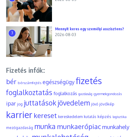
Mennyit keres egy személyi asszisztens?
3
2026-08-03
Fizetés infók:
fizetés
bér
egészségügy
bérszámfejtés
foglalkoztatás
foglalkozás
gyermekgondozás
gazdaság
juttatások
jövedelem
ipar
jövőkép
jog
jövő
karrier
kereset
képzés
kereskedelem
kutatás
logisztika
munka
munkaerőpiac
munkahely
mezőgazdaság