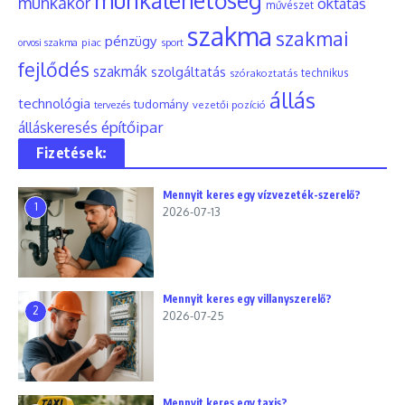
munkalehetőség
munkakör
oktatás
művészet
szakma
szakmai
pénzügy
piac
orvosi szakma
sport
fejlődés
szakmák
szolgáltatás
szórakoztatás
technikus
állás
technológia
tudomány
tervezés
vezetői pozíció
építőipar
álláskeresés
Fizetések:
Mennyit keres egy vízvezeték-szerelő?
1
2026-07-13
Mennyit keres egy villanyszerelő?
2
2026-07-25
Mennyit keres egy taxis?