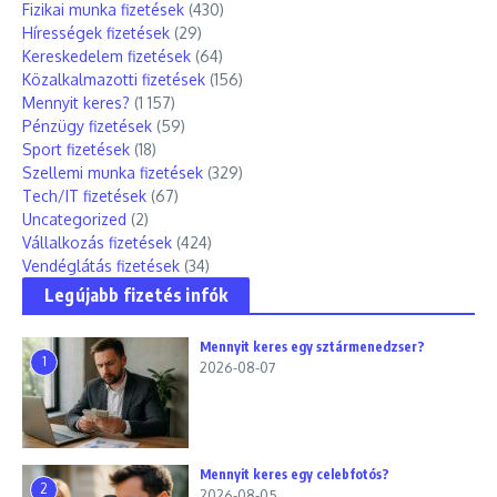
Fizikai munka fizetések
(430)
Hírességek fizetések
(29)
Kereskedelem fizetések
(64)
Közalkalmazotti fizetések
(156)
Mennyit keres?
(1 157)
Pénzügy fizetések
(59)
Sport fizetések
(18)
Szellemi munka fizetések
(329)
Tech/IT fizetések
(67)
Uncategorized
(2)
Vállalkozás fizetések
(424)
Vendéglátás fizetések
(34)
Legújabb fizetés infók
Mennyit keres egy sztármenedzser?
1
2026-08-07
Mennyit keres egy celebfotós?
2
2026-08-05