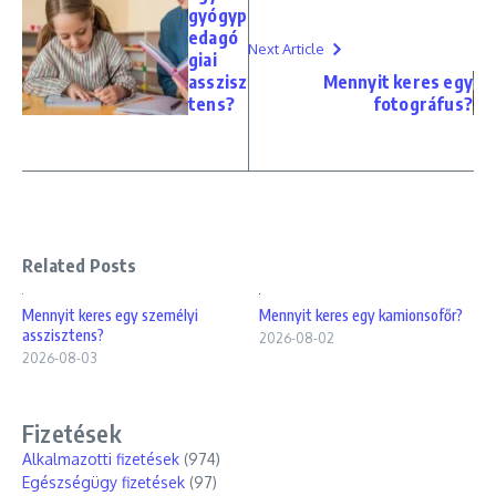
gyógyp
edagó
Next Article
giai
asszisz
Mennyit keres egy
tens?
fotográfus?
Related Posts
Mennyit keres egy személyi
Mennyit keres egy kamionsofőr?
asszisztens?
2026-08-02
2026-08-03
Fizetések
Alkalmazotti fizetések
(974)
Egészségügy fizetések
(97)