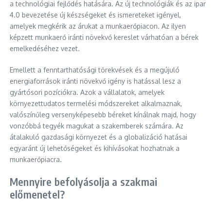
a technológiai fejlődés hatására. Az új technológiák és az ipar
4.0 bevezetése új készségeket és ismereteket igényel,
amelyek megkérik az árukat a munkaerőpiacon. Az ilyen
képzett munkaerő iránti növekvő kereslet várhatóan a bérek
emelkedéséhez vezet.
Emellett a fenntarthatósági törekvések és a megújuló
energiaforrások iránti növekvő igény is hatással lesz a
gyártósori pozíciókra. Azok a vállalatok, amelyek
környezettudatos termelési módszereket alkalmaznak,
valószínűleg versenyképesebb béreket kínálnak majd, hogy
vonzóbbá tegyék magukat a szakemberek számára. Az
átalakuló gazdasági környezet és a globalizáció hatásai
egyaránt új lehetőségeket és kihívásokat hozhatnak a
munkaerőpiacra.
Mennyire befolyásolja a szakmai
előmenetel?