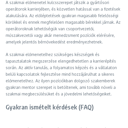
A szakmai előmenetel kulcsszerepet játszik a gyártósori
operátorok karrierjében, és közvetlen hatással van a fizetések
alakulására. Az előléptetések gyakran magasabb felelősségi
körökkel és ennek megfelelően magasabb bérekkel járnak. Az
operátoroknak lehetőségük van csoportvezetői,
műszakvezetői vagy akár menedzsment pozíciók elérésére,
amelyek jelentős bérnövekedést eredményezhetnek.
A szakmai előmenetelhez szükséges készségek és
tapasztalatok megszerzése elengedhetetlen a karrierépítés
során. Az aktív tanulás, a folyamatos képzés és a vállalaton
belüli kapcsolatok fejlesztése mind hozzájárulhat a sikeres
előmenetelhez. Az ilyen pozíciókban dolgozó szakemberek
gyakran mentor szerepet is betöltenek, ami tovább növeli a
szakmai megbecsülésüket és a jövedelmi lehetőségeiket.
Gyakran ismételt kérdések (FAQ)