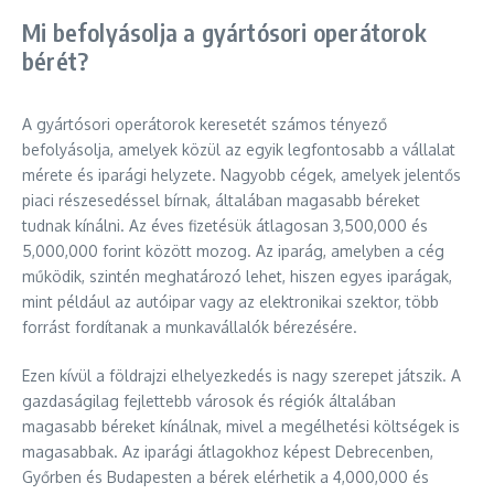
Mi befolyásolja a gyártósori operátorok
bérét?
A gyártósori operátorok keresetét számos tényező
befolyásolja, amelyek közül az egyik legfontosabb a vállalat
mérete és iparági helyzete. Nagyobb cégek, amelyek jelentős
piaci részesedéssel bírnak, általában magasabb béreket
tudnak kínálni. Az éves fizetésük átlagosan 3,500,000 és
5,000,000 forint között mozog. Az iparág, amelyben a cég
működik, szintén meghatározó lehet, hiszen egyes iparágak,
mint például az autóipar vagy az elektronikai szektor, több
forrást fordítanak a munkavállalók bérezésére.
Ezen kívül a földrajzi elhelyezkedés is nagy szerepet játszik. A
gazdaságilag fejlettebb városok és régiók általában
magasabb béreket kínálnak, mivel a megélhetési költségek is
magasabbak. Az iparági átlagokhoz képest Debrecenben,
Győrben és Budapesten a bérek elérhetik a 4,000,000 és