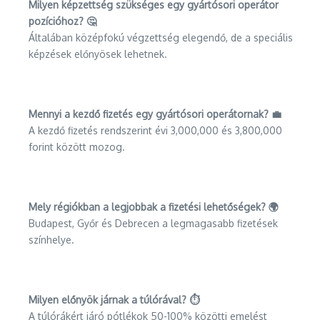
Milyen képzettség szükséges egy gyártósori operátor
pozícióhoz? 🤔
Általában középfokú végzettség elegendő, de a speciális
képzések előnyösek lehetnek.
Mennyi a kezdő fizetés egy gyártósori operátornak? 💼
A kezdő fizetés rendszerint évi 3,000,000 és 3,800,000
forint között mozog.
Mely régiókban a legjobbak a fizetési lehetőségek? 🌍
Budapest, Győr és Debrecen a legmagasabb fizetések
színhelye.
Milyen előnyök járnak a túlórával? ⏱️
A túlórákért járó pótlékok 50-100% közötti emelést