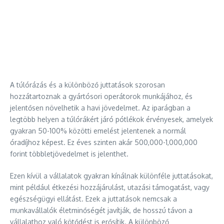
A túlórázás és a különböző juttatások szorosan
hozzátartoznak a gyártósori operátorok munkájához, és
jelentősen növelhetik a havi jövedelmet. Az iparágban a
legtöbb helyen a túlórákért járó pótlékok érvényesek, amelyek
gyakran 50-100% közötti emelést jelentenek a normál
óradíjhoz képest. Ez éves szinten akár 500,000-1,000,000
forint többletjövedelmet is jelenthet.
Ezen kívül a vállalatok gyakran kínálnak különféle juttatásokat,
mint például étkezési hozzájárulást, utazási támogatást, vagy
egészségügyi ellátást. Ezek a juttatások nemcsak a
munkavállalók életminőségét javítják, de hosszú távon a
vállalathoz való kötődést is erősítik. A különböző