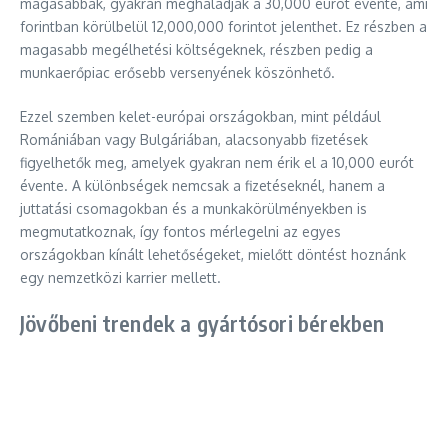
magasabbak, gyakran meghaladják a 30,000 eurót évente, ami
forintban körülbelül 12,000,000 forintot jelenthet. Ez részben a
magasabb megélhetési költségeknek, részben pedig a
munkaerőpiac erősebb versenyének köszönhető.
Ezzel szemben kelet-európai országokban, mint például
Romániában vagy Bulgáriában, alacsonyabb fizetések
figyelhetők meg, amelyek gyakran nem érik el a 10,000 eurót
évente. A különbségek nemcsak a fizetéseknél, hanem a
juttatási csomagokban és a munkakörülményekben is
megmutatkoznak, így fontos mérlegelni az egyes
országokban kínált lehetőségeket, mielőtt döntést hoznánk
egy nemzetközi karrier mellett.
Jövőbeni trendek a gyártósori bérekben