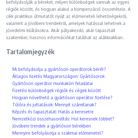
befolyásolják a béreket, milyen különbségek vannak az egyes
régiók között, és hogyan alakul a kompenzáció összetétele. A
cikk praktikus útmutatót nyújt az előmeneteli lehetőségekről,
valamint a jövőbeni trendekről, amelyek hatással lehetnek a
jövedelmi kilátásokra. Akár pályakezdő, akár tapasztalt
szakember, hasznos információkat találhat az alábbiakban.
Tartalomjegyzék
Mi befolyásolja a gyártósori operátorok bérét?
Átlagos fizetés Magyarországon: Gyártósorok
Gyártósori operátor munkaköri feladatai
Fizetési különbségek régiók és cégek között
Hogyan növelhető a gyártósori operátor fizetése?
Túlóra és juttatások: Mennyit számítanak?
Képzés és tapasztalat: Hatás a keresetre
Nemzetközi összehasonlítás: Hol keresnek többet?
Jövőbeni trendek a gyártósori bérekben
Mennyire befolyásolja a szakmai előmenetel?