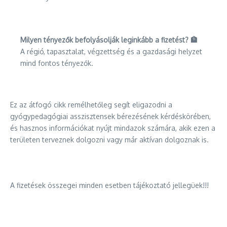
Milyen tényezők befolyásolják leginkább a fizetést? 🏦
A régió, tapasztalat, végzettség és a gazdasági helyzet
mind fontos tényezők.
Ez az átfogó cikk remélhetőleg segít eligazodni a
gyógypedagógiai asszisztensek bérezésének kérdéskörében,
és hasznos információkat nyújt mindazok számára, akik ezen a
területen terveznek dolgozni vagy már aktívan dolgoznak is.
A fizetések összegei minden esetben tájékoztató jellegüek!!!