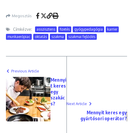
Megosztás
Címkézve:
asszisztens
fizetés
gyógypedagógia
karrier
munkaerőpiac
oktatás
szakma
szakmai fejlődés
Previous Article
Mennyi
t keres
egy
szakác
s?
Next Article
Mennyit keres egy
gyártósori operátor?