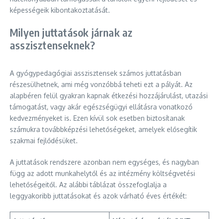
képességeik kibontakoztatását.
Milyen juttatások járnak az
asszisztenseknek?
A gyógypedagógiai asszisztensek számos juttatásban
részesülhetnek, ami még vonzóbbá teheti ezt a pályát. Az
alapbéren felül gyakran kapnak étkezési hozzájárulást, utazási
támogatást, vagy akár egészségügyi ellátásra vonatkozó
kedvezményeket is. Ezen kívül sok esetben biztosítanak
számukra továbbképzési lehetőségeket, amelyek elősegítik
szakmai fejlődésüket.
A juttatások rendszere azonban nem egységes, és nagyban
függ az adott munkahelytől és az intézmény költségvetési
lehetőségeitől. Az alábbi táblázat összefoglalja a
leggyakoribb juttatásokat és azok várható éves értékét: