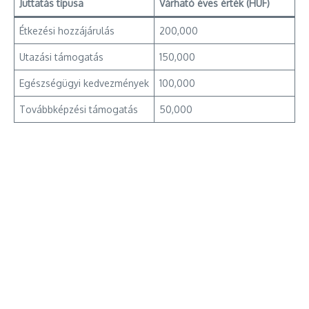
Juttatás típusa
Várható éves érték (HUF)
Étkezési hozzájárulás
200,000
Utazási támogatás
150,000
Egészségügyi kedvezmények
100,000
Továbbképzési támogatás
50,000