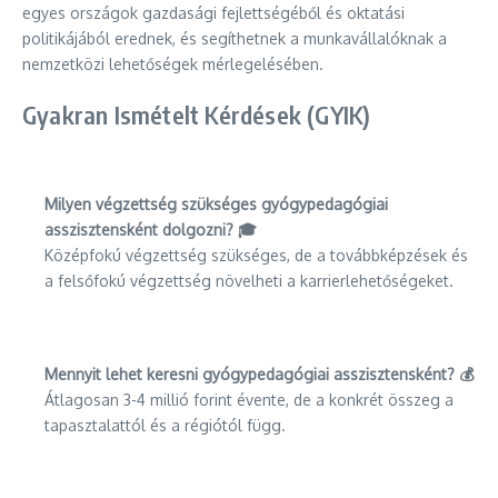
egyes országok gazdasági fejlettségéből és oktatási
politikájából erednek, és segíthetnek a munkavállalóknak a
nemzetközi lehetőségek mérlegelésében.
Gyakran Ismételt Kérdések (GYIK)
Milyen végzettség szükséges gyógypedagógiai
asszisztensként dolgozni? 🎓
Középfokú végzettség szükséges, de a továbbképzések és
a felsőfokú végzettség növelheti a karrierlehetőségeket.
Mennyit lehet keresni gyógypedagógiai asszisztensként? 💰
Átlagosan 3-4 millió forint évente, de a konkrét összeg a
tapasztalattól és a régiótól függ.