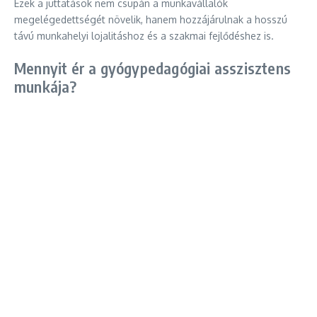
Ezek a juttatások nem csupán a munkavállalók
megelégedettségét növelik, hanem hozzájárulnak a hosszú
távú munkahelyi lojalitáshoz és a szakmai fejlődéshez is.
Mennyit ér a gyógypedagógiai asszisztens
munkája?