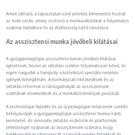
Amint látható, a tapasztalati szint jelentős béremelést hozhat
az évek során, amely ösztönzi a munkavállalókat a folyamatos
szakmai fejlődésre és az élethosszig tartó tanulásra.
Az asszisztensi munka jövőbeli kilátásai
A gyógypedagógiai asszisztensi karrier jövőbeli kilátásai
ígéretesek, hiszen az oktatási szektor folyamatosan bővül, és
egyre nagyobb a hangsúly a különböző speciális nevelési
igények kielégítésén. A kormányzati intézkedések és az
oktatási reformok is támogathatják az asszisztensek
számának növekedését és a munkakörülmények javulását.
A technológiai fejlődés és az új pedagógiai módszerek szintén
befolyásolják a gyógypedagógiai asszisztensi munka iránti
keresletet. Az innovatív oktatási eszközök és platformok
lehetőséget nyújtanak az asszisztensek számára, hogy
hatékonyabban támogassák a tanulók egyéni fejlődését és