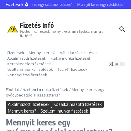
Ugrás a tartalomhoz
Fizetések
Mennyit keres egy sztármenedzser?
Mennyit keres egy celebfotós?
Me
Fizetés Infó
Fizetés infó, fizetések, mennyit keres, mi a fizetése, mennyi a
fizetése?
Fizetések
Mennyit keres?
Vállalkozás fizetések
Alkalmazotti fizetések
Fizikai munka fizetések
Kereskedelem fizetések
Szellemi munka fizetések
Tech/IT fizetések
Vendéglátás fizetések
Főoldal
/
Szellemi munka fizetések
/
Mennyit keres egy
gyógypedagógiai asszisztens?
Alkalmazotti fizetések
Közalkalmazotti fizetések
Mennyit keres?
Szellemi munka fizetések
Mennyit keres egy