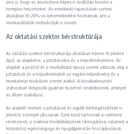
arra is, hogy az asszisztens képes-e önállóan kezelni a
komplex helyzeteket. Az emelkedő tapasztalati szintek
általában 10-20%-os béremelkedést hozhatnak, ami a
munkavállalók motivációját is növeli.
Az oktatási szektor bérstruktúrája
Az oktatási szektor bérstruktúrája általában három fő pillérre
épül: az alapbérre, a juttatásokra és a teljesítménybérre. Az
alapbér a pozíció és a munkáltató típusa szerint változik, míg a
juttatások és a teljesítménybér az egyéni teljesítmény és a
munkahelyi elvárások szerint alakul. A közalkalmazotti
státuszban dolgozók gyakran fix bérrel rendelkeznek, amelyet
az állam szabályoz.
Az alapbér mellett a juttatások és egyéb bérkiegészítések is
jelentős szerepet játszanak. Ezek közé tartoznak a cafeteria
rendszerek, a szakmai továbbképzések támogatása, valamint a
különböző egészségügyi és nyugdíjpénztári hozzájárulások.