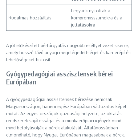
Legyünk nyitottak a
Rugalmas hozzáállás
kompromisszumokra és a
juttatásokra
A jól előkészített bértárgyalás nagyobb eséllyel vezet sikerre,
amely hosszú távú anyagi megelégedettséget és karrierépítési
lehetőségeket biztosít.
Gyógypedagógiai asszisztensek bérei
Európában
A gyógypedagógiai asszisztensek bérezése nemcsak
Magyarországon, hanem egész Európában változatos képet
mutat. Az egyes országok gazdasági helyzete, az oktatási
rendszerek sajátosságai és a munkaerőpiaci igények mind-
mind befolyásolják a bérek alakulását. Általánosságban
elmondható, hogy Nyugat-Európában magasabbak a bérek,