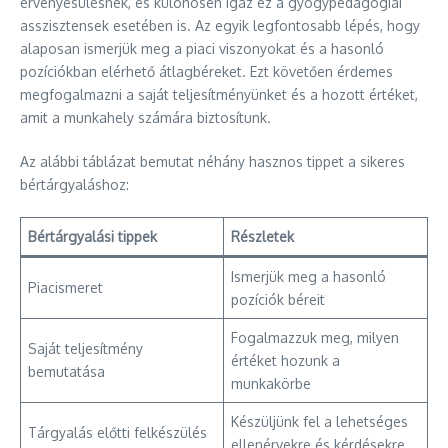
érvényesülésnek, és különösen igaz ez a gyógypedagógiai
asszisztensek esetében is. Az egyik legfontosabb lépés, hogy
alaposan ismerjük meg a piaci viszonyokat és a hasonló
pozíciókban elérhető átlagbéreket. Ezt követően érdemes
megfogalmazni a saját teljesítményünket és a hozott értéket,
amit a munkahely számára biztosítunk.
Az alábbi táblázat bemutat néhány hasznos tippet a sikeres
bértárgyaláshoz:
Bértárgyalási tippek
Részletek
Ismerjük meg a hasonló
Piacismeret
pozíciók béreit
Fogalmazzuk meg, milyen
Saját teljesítmény
értéket hozunk a
bemutatása
munkakörbe
Készüljünk fel a lehetséges
Tárgyalás előtti felkészülés
ellenérvekre és kérdésekre