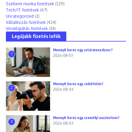
Szellemi munka fizetések
(329)
Tech/IT fizetések
(67)
Uncategorized
(2)
Vállalkozás fizetések
(424)
Vendéglátás fizetések
(34)
Legújabb fizetés infók
Mennyit keres egy sztármenedzser?
1
2026-08-07
Mennyit keres egy celebfotós?
2
2026-08-05
Mennyit keres egy személyi asszisztens?
3
2026-08-03