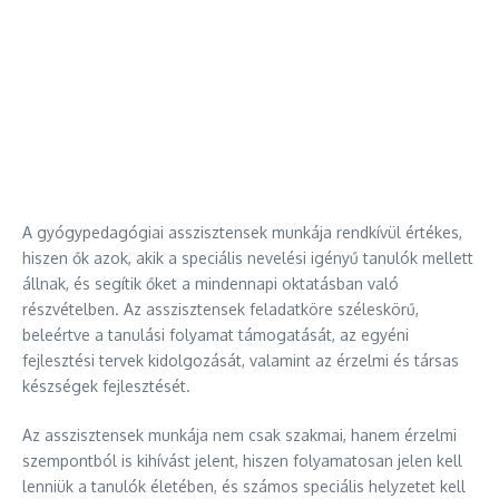
A gyógypedagógiai asszisztensek munkája rendkívül értékes,
hiszen ők azok, akik a speciális nevelési igényű tanulók mellett
állnak, és segítik őket a mindennapi oktatásban való
részvételben. Az asszisztensek feladatköre széleskörű,
beleértve a tanulási folyamat támogatását, az egyéni
fejlesztési tervek kidolgozását, valamint az érzelmi és társas
készségek fejlesztését.
Az asszisztensek munkája nem csak szakmai, hanem érzelmi
szempontból is kihívást jelent, hiszen folyamatosan jelen kell
lenniük a tanulók életében, és számos speciális helyzetet kell