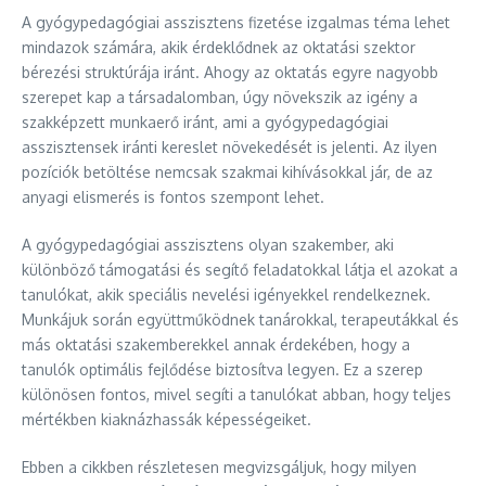
A gyógypedagógiai asszisztens fizetése izgalmas téma lehet
mindazok számára, akik érdeklődnek az oktatási szektor
bérezési struktúrája iránt. Ahogy az oktatás egyre nagyobb
szerepet kap a társadalomban, úgy növekszik az igény a
szakképzett munkaerő iránt, ami a gyógypedagógiai
asszisztensek iránti kereslet növekedését is jelenti. Az ilyen
pozíciók betöltése nemcsak szakmai kihívásokkal jár, de az
anyagi elismerés is fontos szempont lehet.
A gyógypedagógiai asszisztens olyan szakember, aki
különböző támogatási és segítő feladatokkal látja el azokat a
tanulókat, akik speciális nevelési igényekkel rendelkeznek.
Munkájuk során együttműködnek tanárokkal, terapeutákkal és
más oktatási szakemberekkel annak érdekében, hogy a
tanulók optimális fejlődése biztosítva legyen. Ez a szerep
különösen fontos, mivel segíti a tanulókat abban, hogy teljes
mértékben kiaknázhassák képességeiket.
Ebben a cikkben részletesen megvizsgáljuk, hogy milyen