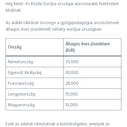
míg Kelet- és Közép-Európa országai alacsonyabb fizetéseket
kínálnak.
Az alábbi táblázat összegzi a gyógypedagógiai asszisztensek
átlagos éves jövedelmét néhány európai országban:
Átlagos éves jövedelem
Ország
(EUR)
Németország
35,000
Egyesült Királyság
30,000
Franciaország
28,000
Lengyelország
15,000
Magyarország
10,000
Ezek az adatok rámutatnak a különbségekre, amelyek az