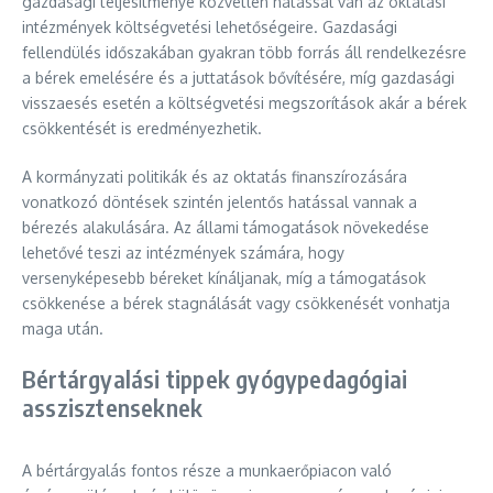
gazdasági teljesítménye közvetlen hatással van az oktatási
intézmények költségvetési lehetőségeire. Gazdasági
fellendülés időszakában gyakran több forrás áll rendelkezésre
a bérek emelésére és a juttatások bővítésére, míg gazdasági
visszaesés esetén a költségvetési megszorítások akár a bérek
csökkentését is eredményezhetik.
A kormányzati politikák és az oktatás finanszírozására
vonatkozó döntések szintén jelentős hatással vannak a
bérezés alakulására. Az állami támogatások növekedése
lehetővé teszi az intézmények számára, hogy
versenyképesebb béreket kínáljanak, míg a támogatások
csökkenése a bérek stagnálását vagy csökkenését vonhatja
maga után.
Bértárgyalási tippek gyógypedagógiai
asszisztenseknek
A bértárgyalás fontos része a munkaerőpiacon való