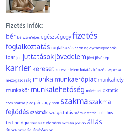
Fizetés infók:
fizetés
bér
egészségügy
bérszámfejtés
foglalkoztatás
foglalkozás
gyermekgondozás
gazdaság
juttatások
jövedelem
ipar
jövőkép
jog
jövő
karrier
kereset
képzés
kereskedelem
kutatás
logisztika
munka
munkaerőpiac
munkahely
mezőgazdaság
munkalehetőség
munkakör
oktatás
művészet
szakma
szakmai
pénzügy
piac
orvosi szakma
sport
fejlődés
szakmák
szolgáltatás
szórakoztatás
technikus
állás
technológia
tudomány
tervezés
vezetői pozíció
építőipar
álláskeresés