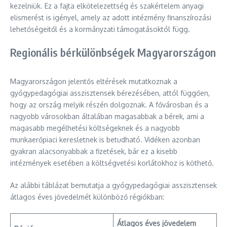
kezelniük. Ez a fajta elkötelezettség és szakértelem anyagi
elismerést is igényel, amely az adott intézmény finanszírozási
lehetőségeitől és a kormányzati támogatásoktól függ.
Regionális bérkülönbségek Magyarországon
Magyarországon jelentős eltérések mutatkoznak a
gyógypedagógiai asszisztensek bérezésében, attól függően,
hogy az ország melyik részén dolgoznak. A fővárosban és a
nagyobb városokban általában magasabbak a bérek, ami a
magasabb megélhetési költségeknek és a nagyobb
munkaerőpiaci keresletnek is betudható. Vidéken azonban
gyakran alacsonyabbak a fizetések, bár ez a kisebb
intézmények esetében a költségvetési korlátokhoz is köthető.
Az alábbi táblázat bemutatja a gyógypedagógiai asszisztensek
átlagos éves jövedelmét különböző régiókban:
Átlagos éves jövedelem