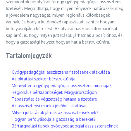
szempontok befolyásolják egy gyógypedagógiai asszisztens
fizetését. Megtudhatja, hogy milyen tényezők határozzák meg
a jövedelem nagyságát, milyen regionális különbségek
vannak, és hogy a különböző tapasztalati szintek hogyan
befolyásolják a bérezést. Az olvasó hasznos információkat
kap arról is, hogy milyen juttatások járhatnak a pozícióhoz, és
hogy a gazdasági helyzet hogyan hat a bérstruktúrára.
Tartalomjegyzék
Gyógypedagógiai asszisztens fizetésének alakulása
Az oktatási szektor bérstruktúrája
Mennyit ér a gyógypedagógiai asszisztens munkája?
Regionális bérkülönbségek Magyarországon
Tapasztalat és végzettség hatása a fizetésre
Az asszisztensi munka jövőbeli kilátásai
Milyen juttatások járnak az asszisztenseknek?
Hogyan befolyásolja a gazdaság a béreket?
Bértárgyalási tippek gyógypedagógiai asszisztenseknek