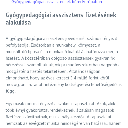
Gyógypedagógiai asszisztensek bérei Európában
Gyógypedagógiai asszisztens fizetésének
alakulása
A gyógypedagógiai asszisztens jövedelmét számos tényező
befolyásolja. Elsősorban a munkahelyi környezet, a
munkáltató típusa és a munkaidő-kialakítás határozza meg a
fizetést. A közszférában dolgozó asszisztensek gyakran fix
bérezéssel számolhatnak, míg a magánszektorban nagyobb a
mozgástér a fizetés tekintetében. Általánosságban
elmondható, hogy az éves kereset 3-4 millió forint körül
mozog, ami az adott intézmény költségvetési lehetőségeitől is
függ.
Egy másik fontos tényező a szakmai tapasztalat. Azok, akik
több évnyi gyakorlattal rendelkeznek, általában magasabb
fizetésre számíthatnak, mint a pályakezdők. A tapasztalat
nemcsak az elvégzett munka minőségére van hatással, hanem