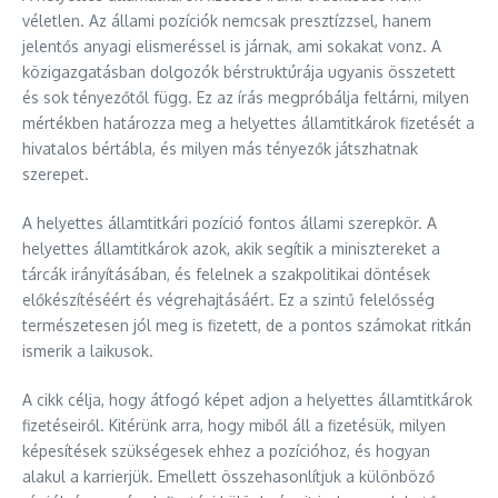
véletlen. Az állami pozíciók nemcsak presztízzsel, hanem
jelentős anyagi elismeréssel is járnak, ami sokakat vonz. A
közigazgatásban dolgozók bérstruktúrája ugyanis összetett
és sok tényezőtől függ. Ez az írás megpróbálja feltárni, milyen
mértékben határozza meg a helyettes államtitkárok fizetését a
hivatalos bértábla, és milyen más tényezők játszhatnak
szerepet.
A helyettes államtitkári pozíció fontos állami szerepkör. A
helyettes államtitkárok azok, akik segítik a minisztereket a
tárcák irányításában, és felelnek a szakpolitikai döntések
előkészítéséért és végrehajtásáért. Ez a szintű felelősség
természetesen jól meg is fizetett, de a pontos számokat ritkán
ismerik a laikusok.
A cikk célja, hogy átfogó képet adjon a helyettes államtitkárok
fizetéseiről. Kitérünk arra, hogy miből áll a fizetésük, milyen
képesítések szükségesek ehhez a pozícióhoz, és hogyan
alakul a karrierjük. Emellett összehasonlítjuk a különböző