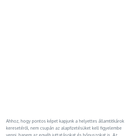
Ahhoz, hogy pontos képet kapjunk a helyettes államtitkárok
keresetéről, nem csupán az alapfizetésüket kell figyelembe
venni, hanem az egyéb juttatásokat és bónuszokat is. Az