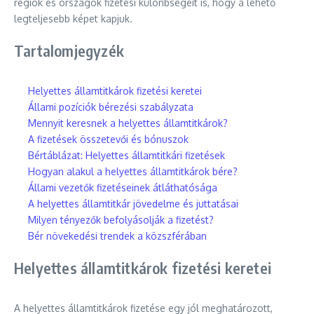
régiók és országok fizetési különbségeit is, hogy a lehető
legteljesebb képet kapjuk.
Tartalomjegyzék
Helyettes államtitkárok fizetési keretei
Állami pozíciók bérezési szabályzata
Mennyit keresnek a helyettes államtitkárok?
A fizetések összetevői és bónuszok
Bértáblázat: Helyettes államtitkári fizetések
Hogyan alakul a helyettes államtitkárok bére?
Állami vezetők fizetéseinek átláthatósága
A helyettes államtitkár jövedelme és juttatásai
Milyen tényezők befolyásolják a fizetést?
Bér növekedési trendek a közszférában
Helyettes államtitkárok fizetési keretei
A helyettes államtitkárok fizetése egy jól meghatározott,