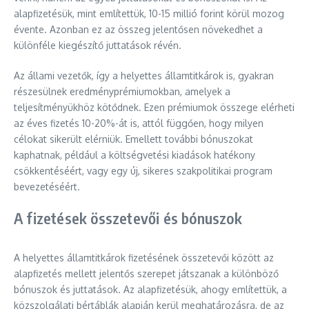
alapfizetésük, mint említettük, 10-15 millió forint körül mozog
évente. Azonban ez az összeg jelentősen növekedhet a
különféle kiegészítő juttatások révén.
Az állami vezetők, így a helyettes államtitkárok is, gyakran
részesülnek eredményprémiumokban, amelyek a
teljesítményükhöz kötődnek. Ezen prémiumok összege elérheti
az éves fizetés 10-20%-át is, attól függően, hogy milyen
célokat sikerült elérniük. Emellett további bónuszokat
kaphatnak, például a költségvetési kiadások hatékony
csökkentéséért, vagy egy új, sikeres szakpolitikai program
bevezetéséért.
A fizetések összetevői és bónuszok
A helyettes államtitkárok fizetésének összetevői között az
alapfizetés mellett jelentős szerepet játszanak a különböző
bónuszok és juttatások. Az alapfizetésük, ahogy említettük, a
közszolgálati bértáblák alapján kerül meghatározásra, de az