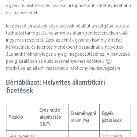
egyéni teljesítmény és a szakmai tapasztalat is befolyásolhatja
ezt az összeget.
Kiegészítő juttatások közé tartozik például a szolgálati autó, a
lakhatási támogatás, valamint az állami rendezvényeken való
ingyenes részvétel. Ezek az extrák gyakran komoly értéket
képviselnek, és jelentős mértékben hozzáadnak a helyettes
államtitkárok tényleges anyagi megbecsüléséhez. A bónuszok
pedig általában az elért eredményekhez kötöttek, így
motiválva az állami vezetőket a hatékony munkavégzésre.
Bértáblázat: Helyettes államtitkári
fizetések
Éves nettó
Eredménypré
Egyéb
Pozíció
alapfizetés
mium (%)
juttatások
(HUF)
Belügyminisz
Szolgálati