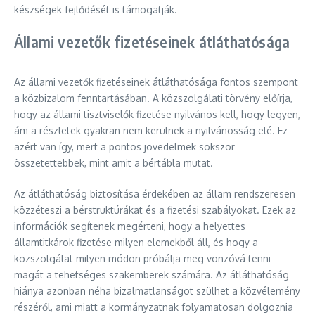
készségek fejlődését is támogatják.
Állami vezetők fizetéseinek átláthatósága
Az állami vezetők fizetéseinek átláthatósága fontos szempont
a közbizalom fenntartásában. A közszolgálati törvény előírja,
hogy az állami tisztviselők fizetése nyilvános kell, hogy legyen,
ám a részletek gyakran nem kerülnek a nyilvánosság elé. Ez
azért van így, mert a pontos jövedelmek sokszor
összetettebbek, mint amit a bértábla mutat.
Az átláthatóság biztosítása érdekében az állam rendszeresen
közzéteszi a bérstruktúrákat és a fizetési szabályokat. Ezek az
információk segítenek megérteni, hogy a helyettes
államtitkárok fizetése milyen elemekből áll, és hogy a
közszolgálat milyen módon próbálja meg vonzóvá tenni
magát a tehetséges szakemberek számára. Az átláthatóság
hiánya azonban néha bizalmatlanságot szülhet a közvélemény
részéről, ami miatt a kormányzatnak folyamatosan dolgoznia