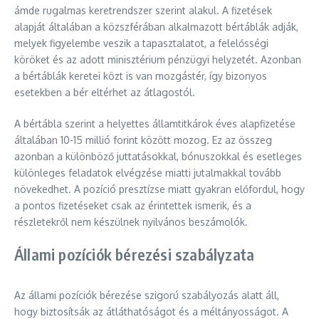
ámde rugalmas keretrendszer szerint alakul. A fizetések
alapját általában a közszférában alkalmazott bértáblák adják,
melyek figyelembe veszik a tapasztalatot, a felelősségi
köröket és az adott minisztérium pénzügyi helyzetét. Azonban
a bértáblák keretei közt is van mozgástér, így bizonyos
esetekben a bér eltérhet az átlagostól.
A bértábla szerint a helyettes államtitkárok éves alapfizetése
általában 10-15 millió forint között mozog. Ez az összeg
azonban a különböző juttatásokkal, bónuszokkal és esetleges
különleges feladatok elvégzése miatti jutalmakkal tovább
növekedhet. A pozíció presztízse miatt gyakran előfordul, hogy
a pontos fizetéseket csak az érintettek ismerik, és a
részletekről nem készülnek nyilvános beszámolók.
Állami pozíciók bérezési szabályzata
Az állami pozíciók bérezése szigorú szabályozás alatt áll,
hogy biztosítsák az átláthatóságot és a méltányosságot. A