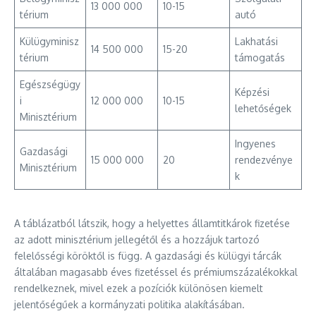
13 000 000
10-15
térium
autó
Külügyminisz
Lakhatási
14 500 000
15-20
térium
támogatás
Egészségügy
Képzési
i
12 000 000
10-15
lehetőségek
Minisztérium
Ingyenes
Gazdasági
15 000 000
20
rendezvénye
Minisztérium
k
A táblázatból látszik, hogy a helyettes államtitkárok fizetése
az adott minisztérium jellegétől és a hozzájuk tartozó
felelősségi köröktől is függ. A gazdasági és külügyi tárcák
általában magasabb éves fizetéssel és prémiumszázalékokkal
rendelkeznek, mivel ezek a pozíciók különösen kiemelt
jelentőségűek a kormányzati politika alakításában.