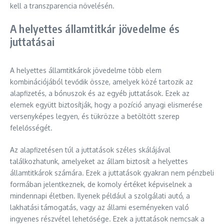
kell a transzparencia növelésén.
A helyettes államtitkár jövedelme és
juttatásai
A helyettes államtitkárok jövedelme több elem
kombinációjából tevődik össze, amelyek közé tartozik az
alapfizetés, a bónuszok és az egyéb juttatások. Ezek az
elemek együtt biztosítják, hogy a pozíció anyagi elismerése
versenyképes legyen, és tükrözze a betöltött szerep
felelősségét.
Az alapfizetésen túl a juttatások széles skálájával
találkozhatunk, amelyeket az állam biztosít a helyettes
államtitkárok számára. Ezek a juttatások gyakran nem pénzbeli
formában jelentkeznek, de komoly értéket képviselnek a
mindennapi életben. Ilyenek például a szolgálati autó, a
lakhatási támogatás, vagy az állami eseményeken való
ingyenes részvétel lehetősége. Ezek a juttatások nemcsak a