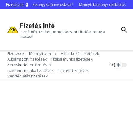
Ugrás a tartalomhoz
Fizetések
Mennyit keres egy sztármenedzser?
Mennyit keres egy celebfotós?
M
Fizetés Infó
Fizetés infó, fizetések, mennyit keres, mi a fizetése, mennyi a
fizetése?
Fizetések
Mennyit keres?
Vállalkozás fizetések
Alkalmazotti fizetések
Fizikai munka fizetések
Kereskedelem fizetések
Szellemi munka fizetések
Tech/IT fizetések
Vendéglátás fizetések