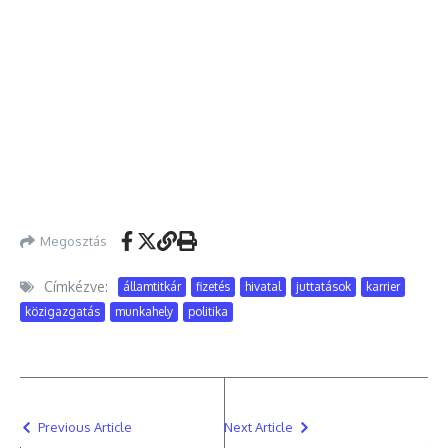
Megosztás
Címkézve:
államtitkár
fizetés
hivatal
juttatások
karrier
közigazgatás
munkahely
politika
Previous Article
Next Article