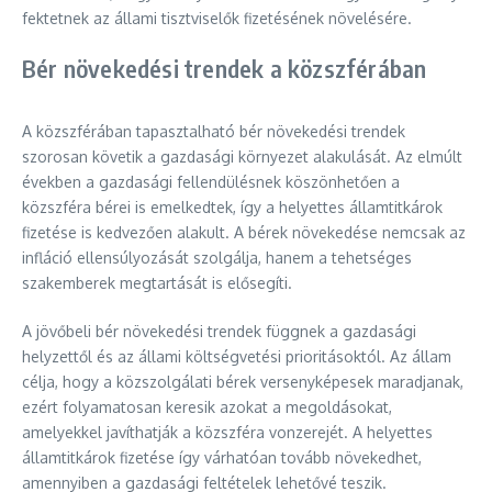
fektetnek az állami tisztviselők fizetésének növelésére.
Bér növekedési trendek a közszférában
A közszférában tapasztalható bér növekedési trendek
szorosan követik a gazdasági környezet alakulását. Az elmúlt
években a gazdasági fellendülésnek köszönhetően a
közszféra bérei is emelkedtek, így a helyettes államtitkárok
fizetése is kedvezően alakult. A bérek növekedése nemcsak az
infláció ellensúlyozását szolgálja, hanem a tehetséges
szakemberek megtartását is elősegíti.
A jövőbeli bér növekedési trendek függnek a gazdasági
helyzettől és az állami költségvetési prioritásoktól. Az állam
célja, hogy a közszolgálati bérek versenyképesek maradjanak,
ezért folyamatosan keresik azokat a megoldásokat,
amelyekkel javíthatják a közszféra vonzerejét. A helyettes
államtitkárok fizetése így várhatóan tovább növekedhet,
amennyiben a gazdasági feltételek lehetővé teszik.