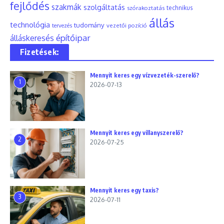
fejlődés
szakmák
szolgáltatás
szórakoztatás
technikus
állás
technológia
tudomány
tervezés
vezetői pozíció
építőipar
álláskeresés
Fizetések:
Mennyit keres egy vízvezeték-szerelő?
1
2026-07-13
Mennyit keres egy villanyszerelő?
2
2026-07-25
Mennyit keres egy taxis?
3
2026-07-11