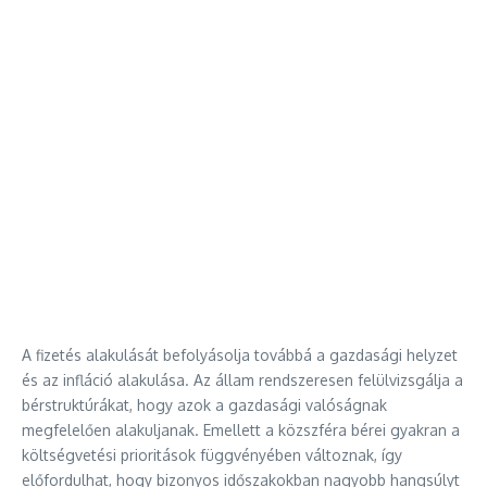
A fizetés alakulását befolyásolja továbbá a gazdasági helyzet
és az infláció alakulása. Az állam rendszeresen felülvizsgálja a
bérstruktúrákat, hogy azok a gazdasági valóságnak
megfelelően alakuljanak. Emellett a közszféra bérei gyakran a
költségvetési prioritások függvényében változnak, így
előfordulhat, hogy bizonyos időszakokban nagyobb hangsúlyt