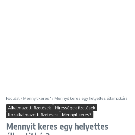
Főoldal
/
Mennyit keres?
/
Mennyit keres egy helyettes államtitkár?
Alkalmazotti fizetések
Hírességek fizetések
Közalkalmazotti fizetések
Mennyit keres?
Mennyit keres egy helyettes