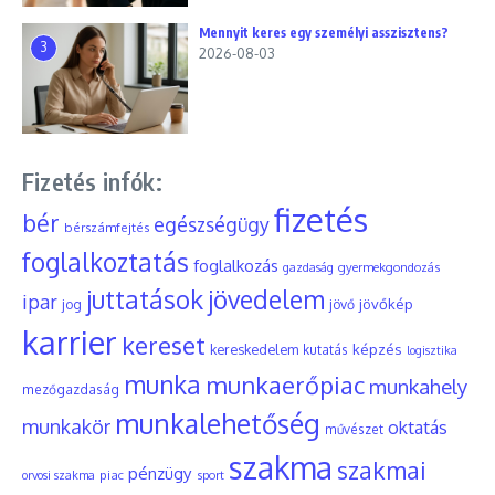
Mennyit keres egy személyi asszisztens?
3
2026-08-03
Fizetés infók:
fizetés
bér
egészségügy
bérszámfejtés
foglalkoztatás
foglalkozás
gyermekgondozás
gazdaság
juttatások
jövedelem
ipar
jövőkép
jog
jövő
karrier
kereset
képzés
kereskedelem
kutatás
logisztika
munka
munkaerőpiac
munkahely
mezőgazdaság
munkalehetőség
munkakör
oktatás
művészet
szakma
szakmai
pénzügy
piac
orvosi szakma
sport