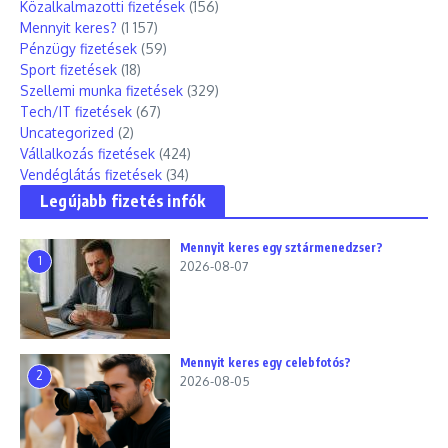
Közalkalmazotti fizetések
(156)
Mennyit keres?
(1 157)
Pénzügy fizetések
(59)
Sport fizetések
(18)
Szellemi munka fizetések
(329)
Tech/IT fizetések
(67)
Uncategorized
(2)
Vállalkozás fizetések
(424)
Vendéglátás fizetések
(34)
Legújabb fizetés infók
Mennyit keres egy sztármenedzser?
1
2026-08-07
Mennyit keres egy celebfotós?
2
2026-08-05