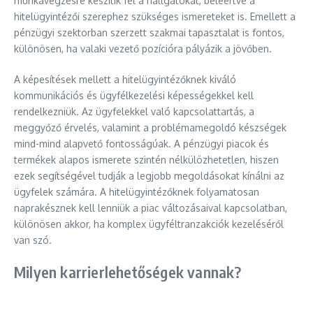
munkavégzésre készítik fel a hallgatókat, beleértve a
hitelügyintézői szerephez szükséges ismereteket is. Emellett a
pénzügyi szektorban szerzett szakmai tapasztalat is fontos,
különösen, ha valaki vezető pozícióra pályázik a jövőben.
A képesítések mellett a hitelügyintézőknek kiváló
kommunikációs és ügyfélkezelési képességekkel kell
rendelkezniük. Az ügyfelekkel való kapcsolattartás, a
meggyőző érvelés, valamint a problémamegoldó készségek
mind-mind alapvető fontosságúak. A pénzügyi piacok és
termékek alapos ismerete szintén nélkülözhetetlen, hiszen
ezek segítségével tudják a legjobb megoldásokat kínálni az
ügyfelek számára. A hitelügyintézőknek folyamatosan
naprakésznek kell lenniük a piac változásaival kapcsolatban,
különösen akkor, ha komplex ügyféltranzakciók kezeléséről
van szó.
Milyen karrierlehetőségek vannak?