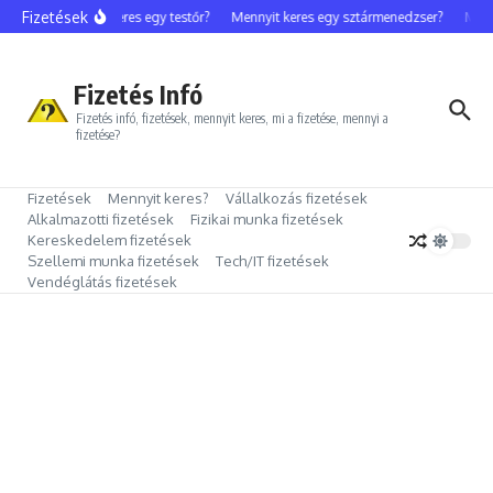
Ugrás a tartalomhoz
Fizetések
Mennyit keres egy testőr?
Mennyit keres egy sztármenedzser?
Mennyi
Fizetés Infó
Fizetés infó, fizetések, mennyit keres, mi a fizetése, mennyi a
fizetése?
Fizetések
Mennyit keres?
Vállalkozás fizetések
Alkalmazotti fizetések
Fizikai munka fizetések
Kereskedelem fizetések
Szellemi munka fizetések
Tech/IT fizetések
Vendéglátás fizetések