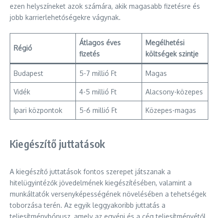
ezen helyszíneket azok számára, akik magasabb fizetésre és
jobb karrierlehetőségekre vágynak.
Átlagos éves
Megélhetési
Régió
fizetés
költségek szintje
Budapest
5-7 millió Ft
Magas
Vidék
4-5 millió Ft
Alacsony-közepes
Ipari központok
5-6 millió Ft
Közepes-magas
Kiegészítő juttatások
A kiegészítő juttatások fontos szerepet játszanak a
hitelügyintézők jövedelmének kiegészítésében, valamint a
munkáltatók versenyképességének növelésében a tehetségek
toborzása terén. Az egyik leggyakoribb juttatás a
teljesítménybónusz, amely az egyéni és a cég teljesítményétől