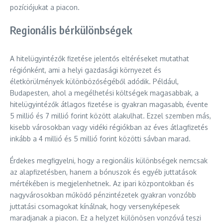
pozíciójukat a piacon.
Regionális bérkülönbségek
A hitelügyintézők fizetése jelentős eltéréseket mutathat
régiónként, ami a helyi gazdasági környezet és
életkörülmények különbözőségéből adódik. Például,
Budapesten, ahol a megélhetési költségek magasabbak, a
hitelügyintézők átlagos fizetése is gyakran magasabb, évente
5 millió és 7 millió forint között alakulhat. Ezzel szemben más,
kisebb városokban vagy vidéki régiókban az éves átlagfizetés
inkább a 4 millió és 5 millió forint közötti sávban marad.
Érdekes megfigyelni, hogy a regionális különbségek nemcsak
az alapfizetésben, hanem a bónuszok és egyéb juttatások
mértékében is megjelenhetnek. Az ipari központokban és
nagyvárosokban működő pénzintézetek gyakran vonzóbb
juttatási csomagokat kínálnak, hogy versenyképesek
maradjanak a piacon. Ez a helyzet különösen vonzóvá teszi