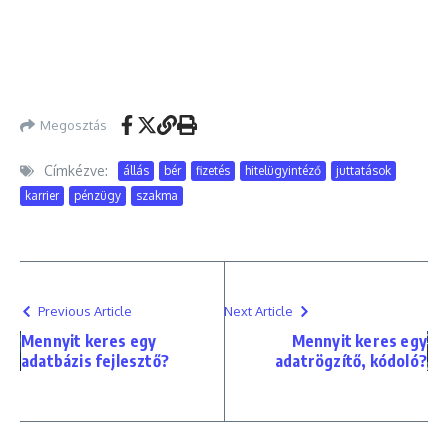
Megosztás
Címkézve:
állás
bér
fizetés
hitelügyintéző
juttatások
karrier
pénzügy
szakma
Previous Article
Next Article
Mennyit keres egy
Mennyit keres egy
adatbázis fejlesztő?
adatrögzítő, kódoló?