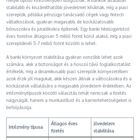
melyik típusú intézményben dolgoznak. A bankok általában
stabilabb és kiszámíthatóbb jövedelmet kínálnak, míg a piaci
szereplők, például pénzügyi tanácsadó cégek vagy fintech
vállalkozások, gyakran magasabb, de kockázatosabb
bónuszokra és jutalékokra építenek. Egy banki hitelügyintéző
éves fizetése átlagosan 5 millió forint körül alakul, míg a piaci
szereplőknél 5-7 millió forint közötti is lehet.
A banki környezet stabilitása gyakran vonzóbb lehet azok
számára, akik a biztonságot és a hosszú távú foglalkoztatást
értékelik, míg a dinamikusabb piaci szereplők környezetében
azok érzik jól magukat, akik készen állnak a változásokra és a
kockázatok vállalására a magasabb jövedelem érdekében. Az
intézménytípusok közötti választás tehát nemcsak a fizetés
nagyságát, hanem a munkastílust és a karrierlehetőségeket is
befolyásolja.
Átlagos éves
Jövedelem
Intézmény típusa
fizetés
stabilitása