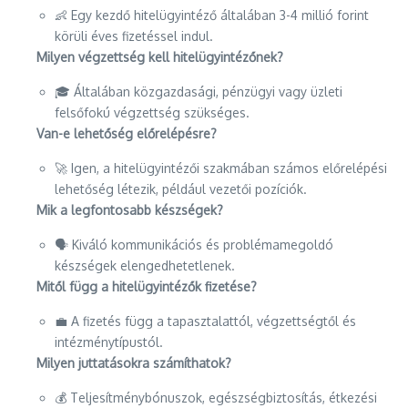
👶 Egy kezdő hitelügyintéző általában 3-4 millió forint
körüli éves fizetéssel indul.
Milyen végzettség kell hitelügyintézőnek?
🎓 Általában közgazdasági, pénzügyi vagy üzleti
felsőfokú végzettség szükséges.
Van-e lehetőség előrelépésre?
🚀 Igen, a hitelügyintézői szakmában számos előrelépési
lehetőség létezik, például vezetői pozíciók.
Mik a legfontosabb készségek?
🗣️ Kiváló kommunikációs és problémamegoldó
készségek elengedhetetlenek.
Mitől függ a hitelügyintézők fizetése?
💼 A fizetés függ a tapasztalattól, végzettségtől és
intézménytípustól.
Milyen juttatásokra számíthatok?
💰 Teljesítménybónuszok, egészségbiztosítás, étkezési