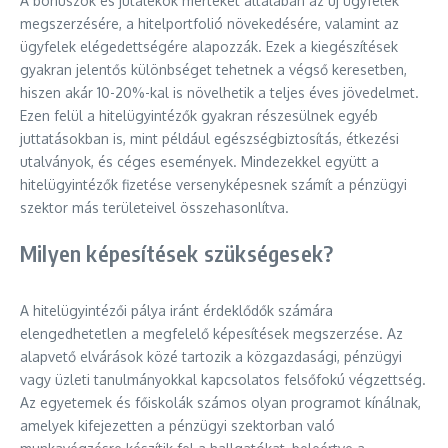
A bónuszok és jutalékok mértékét általában az új ügyfelek
megszerzésére, a hitelportfolió növekedésére, valamint az
ügyfelek elégedettségére alapozzák. Ezek a kiegészítések
gyakran jelentős különbséget tehetnek a végső keresetben,
hiszen akár 10-20%-kal is növelhetik a teljes éves jövedelmet.
Ezen felül a hitelügyintézők gyakran részesülnek egyéb
juttatásokban is, mint például egészségbiztosítás, étkezési
utalványok, és céges események. Mindezekkel együtt a
hitelügyintézők fizetése versenyképesnek számít a pénzügyi
szektor más területeivel összehasonlítva.
Milyen képesítések szükségesek?
A hitelügyintézői pálya iránt érdeklődők számára
elengedhetetlen a megfelelő képesítések megszerzése. Az
alapvető elvárások közé tartozik a közgazdasági, pénzügyi
vagy üzleti tanulmányokkal kapcsolatos felsőfokú végzettség.
Az egyetemek és főiskolák számos olyan programot kínálnak,
amelyek kifejezetten a pénzügyi szektorban való