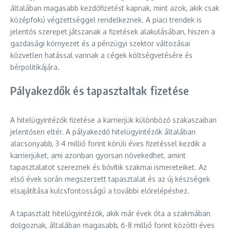
általában magasabb kezdőfizetést kapnak, mint azok, akik csak
középfokú végzettséggel rendelkeznek. A piaci trendek is
jelentős szerepet játszanak a fizetések alakulásában, hiszen a
gazdasági környezet és a pénzügyi szektor változásai
közvetlen hatással vannak a cégek költségvetésére és
bérpolitikájára.
Pályakezdők és tapasztaltak fizetése
A hitelügyintézők fizetése a karrierjük különböző szakaszaiban
jelentősen eltér. A pályakezdő hitelügyintézők általában
alacsonyabb, 3-4 millió forint körüli éves fizetéssel kezdik a
karrierjüket, ami azonban gyorsan növekedhet, amint
tapasztalatot szereznek és bővítik szakmai ismereteiket. Az
első évek során megszerzett tapasztalat és az új készségek
elsajátítása kulcsfontosságú a további előrelépéshez.
A tapasztalt hitelügyintézők, akik már évek óta a szakmában
dolgoznak, általában magasabb, 6-8 millió forint közötti éves