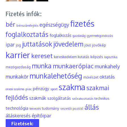
Fizetés infók:
fizetés
bér
egészségügy
bérszámfejtés
foglalkoztatás
foglalkozás
gyermekgondozás
gazdaság
juttatások
jövedelem
ipar
jövőkép
jog
jövő
karrier
kereset
képzés
kereskedelem
kutatás
logisztika
munka
munkaerőpiac
munkahely
mezőgazdaság
munkalehetőség
munkakör
oktatás
művészet
szakma
szakmai
pénzügy
piac
orvosi szakma
sport
fejlődés
szakmák
szolgáltatás
szórakoztatás
technikus
állás
technológia
tudomány
tervezés
vezetői pozíció
építőipar
álláskeresés
Fizetések: