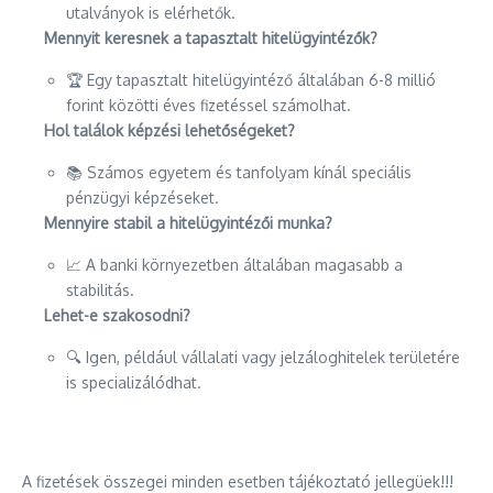
utalványok is elérhetők.
Mennyit keresnek a tapasztalt hitelügyintézők?
🏆 Egy tapasztalt hitelügyintéző általában 6-8 millió
forint közötti éves fizetéssel számolhat.
Hol találok képzési lehetőségeket?
📚 Számos egyetem és tanfolyam kínál speciális
pénzügyi képzéseket.
Mennyire stabil a hitelügyintézői munka?
📈 A banki környezetben általában magasabb a
stabilitás.
Lehet-e szakosodni?
🔍 Igen, például vállalati vagy jelzáloghitelek területére
is specializálódhat.
A fizetések összegei minden esetben tájékoztató jellegüek!!!