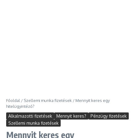
Főoldal
/
Szellemi munka fizetések
/
Mennyit keres egy
hitelügyintéző?
Alkalmazotti fizetések
Mennyit keres?
Pénzügy fizetések
Szellemi munka fizetések
Mennyit keres egy