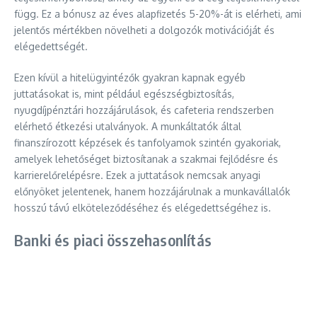
függ. Ez a bónusz az éves alapfizetés 5-20%-át is elérheti, ami
jelentős mértékben növelheti a dolgozók motivációját és
elégedettségét.
Ezen kívül a hitelügyintézők gyakran kapnak egyéb
juttatásokat is, mint például egészségbiztosítás,
nyugdíjpénztári hozzájárulások, és cafeteria rendszerben
elérhető étkezési utalványok. A munkáltatók által
finanszírozott képzések és tanfolyamok szintén gyakoriak,
amelyek lehetőséget biztosítanak a szakmai fejlődésre és
karrierelőrelépésre. Ezek a juttatások nemcsak anyagi
előnyöket jelentenek, hanem hozzájárulnak a munkavállalók
hosszú távú elköteleződéséhez és elégedettségéhez is.
Banki és piaci összehasonlítás