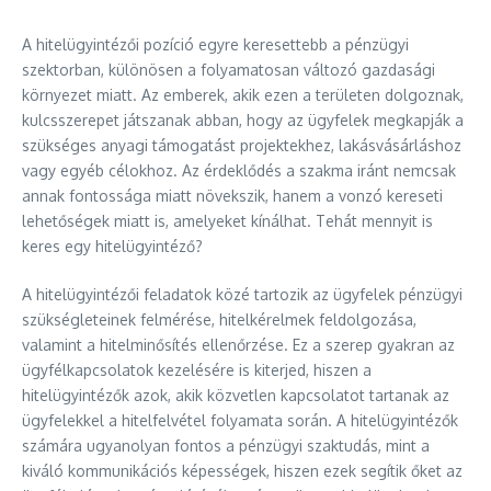
A hitelügyintézői pozíció egyre keresettebb a pénzügyi
szektorban, különösen a folyamatosan változó gazdasági
környezet miatt. Az emberek, akik ezen a területen dolgoznak,
kulcsszerepet játszanak abban, hogy az ügyfelek megkapják a
szükséges anyagi támogatást projektekhez, lakásvásárláshoz
vagy egyéb célokhoz. Az érdeklődés a szakma iránt nemcsak
annak fontossága miatt növekszik, hanem a vonzó kereseti
lehetőségek miatt is, amelyeket kínálhat. Tehát mennyit is
keres egy hitelügyintéző?
A hitelügyintézői feladatok közé tartozik az ügyfelek pénzügyi
szükségleteinek felmérése, hitelkérelmek feldolgozása,
valamint a hitelminősítés ellenőrzése. Ez a szerep gyakran az
ügyfélkapcsolatok kezelésére is kiterjed, hiszen a
hitelügyintézők azok, akik közvetlen kapcsolatot tartanak az
ügyfelekkel a hitelfelvétel folyamata során. A hitelügyintézők
számára ugyanolyan fontos a pénzügyi szaktudás, mint a
kiváló kommunikációs képességek, hiszen ezek segítik őket az