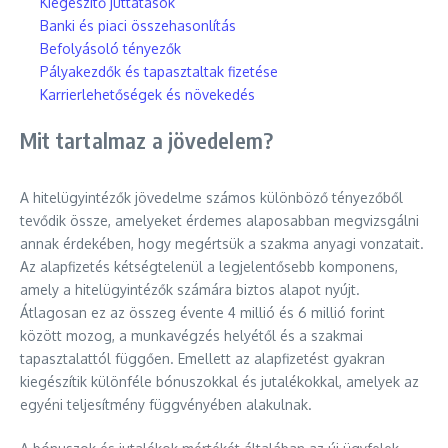
Kiegészítő juttatások
Banki és piaci összehasonlítás
Befolyásoló tényezők
Pályakezdők és tapasztaltak fizetése
Karrierlehetőségek és növekedés
Mit tartalmaz a jövedelem?
A hitelügyintézők jövedelme számos különböző tényezőből
tevődik össze, amelyeket érdemes alaposabban megvizsgálni
annak érdekében, hogy megértsük a szakma anyagi vonzatait.
Az alapfizetés kétségtelenül a legjelentősebb komponens,
amely a hitelügyintézők számára biztos alapot nyújt.
Átlagosan ez az összeg évente 4 millió és 6 millió forint
között mozog, a munkavégzés helyétől és a szakmai
tapasztalattól függően. Emellett az alapfizetést gyakran
kiegészítik különféle bónuszokkal és jutalékokkal, amelyek az
egyéni teljesítmény függvényében alakulnak.