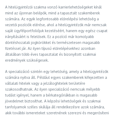
A hitelügyintézői szakma vonzó karrierlehetőségeket kínál
mind az újonnan belépők, mind a tapasztalt szakemberek
számára. Az egyik legfontosabb előrelépési lehetőség a
vezetői pozíciók elérése, ahol a hitelügyintézők már nemcsak
saját ügyfélportfoliójuk kezeléséért, hanem egy egész csapat
irányításáért is felelősek. Ez a pozíció már komolyabb
döntéshozatali jogkörökkel és természetesen magasabb
fizetéssel jár. Az ilyen típusú előrelépésekhez azonban
általában több éves tapasztalat és bizonyított szakmai
eredmények szükségesek.
A specializáció szintén egy lehetőség, amely a hitelügyintézők
számára nyitva áll. Például egyes szakemberek kifejezetten a
vállalati hitelek vagy a jelzáloghitelek területére
szakosodhatnak. Az ilyen specializáció nemcsak mélyebb
tudást igényel, hanem a bérkategóriákban is magasabb
jövedelmet biztosíthat. A képzési lehetőségek és szakmai
tanfolyamok széles skálája áll rendelkezésre azok számára,
akik további ismereteket szeretnének szerezni és megerősíteni