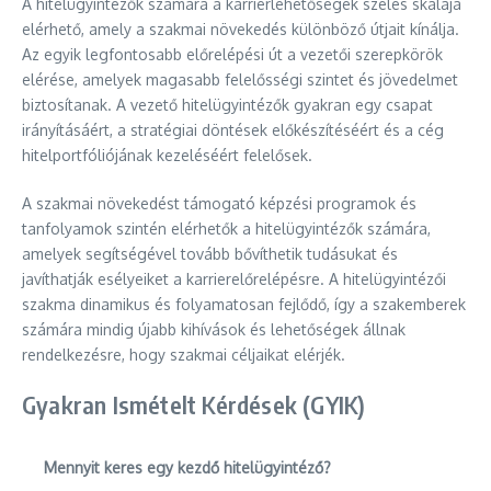
A hitelügyintézők számára a karrierlehetőségek széles skálája
elérhető, amely a szakmai növekedés különböző útjait kínálja.
Az egyik legfontosabb előrelépési út a vezetői szerepkörök
elérése, amelyek magasabb felelősségi szintet és jövedelmet
biztosítanak. A vezető hitelügyintézők gyakran egy csapat
irányításáért, a stratégiai döntések előkészítéséért és a cég
hitelportfóliójának kezeléséért felelősek.
A szakmai növekedést támogató képzési programok és
tanfolyamok szintén elérhetők a hitelügyintézők számára,
amelyek segítségével tovább bővíthetik tudásukat és
javíthatják esélyeiket a karrierelőrelépésre. A hitelügyintézői
szakma dinamikus és folyamatosan fejlődő, így a szakemberek
számára mindig újabb kihívások és lehetőségek állnak
rendelkezésre, hogy szakmai céljaikat elérjék.
Gyakran Ismételt Kérdések (GYIK)
Mennyit keres egy kezdő hitelügyintéző?