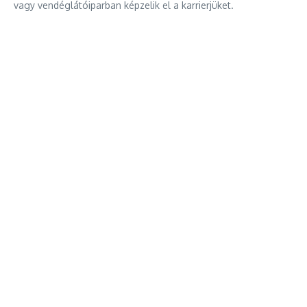
vagy vendéglátóiparban képzelik el a karrierjüket.