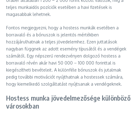
órabér általában 1 200 – 2 000 forint között változik, míg a
teljes munkaidős pozíciók esetében a havi fizetések is
magasabbak lehetnek.
Fontos megjegyezni, hogy a hostess munkák esetében a
borravaló és a bónuszok is jelentős mértékben
hozzájárulhatnak a teljes jövedelemhez. Ezen juttatások
nagyban függnek az adott esemény típusától és a vendégek
számától. Egy népszerű rendezvényen dolgozó hostess a
borravaló révén akár havi 50 000 – 100 000 forinttal is
kiegészítheti bevételeit. A különféle bónuszok és jutalmak
pedig további motivációt nyújthatnak a hostessek számára,
hogy kiemelkedő szolgáltatást nyújtsanak a vendégeknek.
Hostess munka jövedelmezősége különböző
városokban