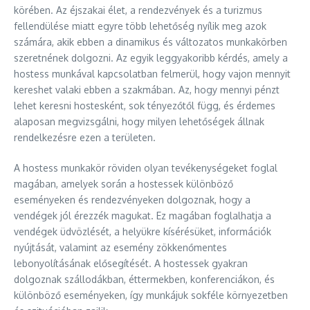
körében. Az éjszakai élet, a rendezvények és a turizmus
fellendülése miatt egyre több lehetőség nyílik meg azok
számára, akik ebben a dinamikus és változatos munkakörben
szeretnének dolgozni. Az egyik leggyakoribb kérdés, amely a
hostess munkával kapcsolatban felmerül, hogy vajon mennyit
kereshet valaki ebben a szakmában. Az, hogy mennyi pénzt
lehet keresni hostesként, sok tényezőtől függ, és érdemes
alaposan megvizsgálni, hogy milyen lehetőségek állnak
rendelkezésre ezen a területen.
A hostess munkakör röviden olyan tevékenységeket foglal
magában, amelyek során a hostessek különböző
eseményeken és rendezvényeken dolgoznak, hogy a
vendégek jól érezzék magukat. Ez magában foglalhatja a
vendégek üdvözlését, a helyükre kísérésüket, információk
nyújtását, valamint az esemény zökkenőmentes
lebonyolításának elősegítését. A hostessek gyakran
dolgoznak szállodákban, éttermekben, konferenciákon, és
különböző eseményeken, így munkájuk sokféle környezetben