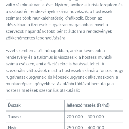
változásoknak van kitéve. Nyáron, amikor a turistaforgalom és
a szabadtéri rendezvények száma növekszik, a hostessek
számára több munkalehetőség kínálkozik. Ebben az
időszakban a fizetések is gyakran magasabbak, mivel a
szervezők hajlandóak több pénzt áldozni a rendezvények
zökkenőmentes lebonyolítására.
Ezzel szemben a téli hónapokban, amikor kevesebb a
rendezvény és a turizmus is visszaesik, a hostess munkák
száma csökken, ami a fizetésekre is hatással lehet. A
szezonális változások miatt a hostessek számára fontos, hogy
rugalmasak legyenek, és képesek legyenek alkalmazkodni a
munkaerőpiaci igényekhez. Az alábbi táblázat bemutatja a
hostess fizetések szezonális alakulását:
Évszak
Jellemző fizetés (Ft/hó)
Tavasz
200 000 – 300 000
Nyár
250 000 – 400 000