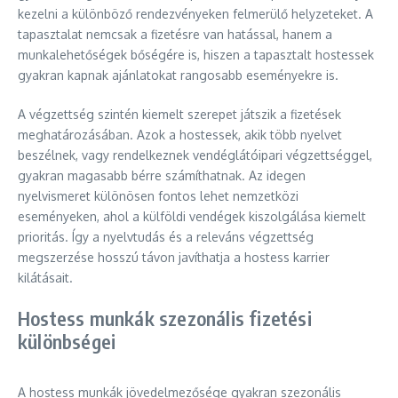
kezelni a különböző rendezvényeken felmerülő helyzeteket. A
tapasztalat nemcsak a fizetésre van hatással, hanem a
munkalehetőségek bőségére is, hiszen a tapasztalt hostessek
gyakran kapnak ajánlatokat rangosabb eseményekre is.
A végzettség szintén kiemelt szerepet játszik a fizetések
meghatározásában. Azok a hostessek, akik több nyelvet
beszélnek, vagy rendelkeznek vendéglátóipari végzettséggel,
gyakran magasabb bérre számíthatnak. Az idegen
nyelvismeret különösen fontos lehet nemzetközi
eseményeken, ahol a külföldi vendégek kiszolgálása kiemelt
prioritás. Így a nyelvtudás és a releváns végzettség
megszerzése hosszú távon javíthatja a hostess karrier
kilátásait.
Hostess munkák szezonális fizetési
különbségei
A hostess munkák jövedelmezősége gyakran szezonális