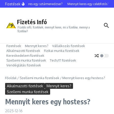
Ugrás a tartalomhoz
Fizetések
Mennyit keres egy sztármenedzser?
Mennyit keres egy celebfotós?
Me
Fizetés Infó
Fizetés infó, fizetések, mennyit keres, mi a fizetése, mennyi a
fizetése?
Fizetések
Mennyit keres?
Vállalkozás fizetések
Alkalmazotti fizetések
Fizikai munka fizetések
Kereskedelem fizetések
Szellemi munka fizetések
Tech/IT fizetések
Vendéglátás fizetések
Főoldal
/
Szellemi munka fizetések
/
Mennyit keres egy hostess?
Alkalmazotti fizetések
Mennyit keres?
Szellemi munka fizetések
Mennyit keres egy hostess?
2025-12-16