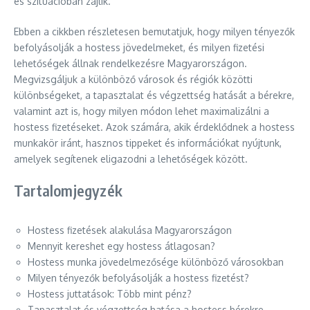
és szituációban zajlik.
Ebben a cikkben részletesen bemutatjuk, hogy milyen tényezők
befolyásolják a hostess jövedelmeket, és milyen fizetési
lehetőségek állnak rendelkezésre Magyarországon.
Megvizsgáljuk a különböző városok és régiók közötti
különbségeket, a tapasztalat és végzettség hatását a bérekre,
valamint azt is, hogy milyen módon lehet maximalizálni a
hostess fizetéseket. Azok számára, akik érdeklődnek a hostess
munkakör iránt, hasznos tippeket és információkat nyújtunk,
amelyek segítenek eligazodni a lehetőségek között.
Tartalomjegyzék
Hostess fizetések alakulása Magyarországon
Mennyit kereshet egy hostess átlagosan?
Hostess munka jövedelmezősége különböző városokban
Milyen tényezők befolyásolják a hostess fizetést?
Hostess juttatások: Több mint pénz?
Tapasztalat és végzettség hatása a hostess bérekre