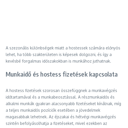
A szezonális különbségek miatt a hostessek számára előnyös
lehet, ha több szakterületen is képesek dolgozni, és így a
kevésbé forgalmas időszakokban is munkához juthatnak.
Munkaidő és hostess fizetések kapcsolata
A hostess fizetések szorosan összefüggnek a munkavégzés
időtartamával és a munkabeosztással. A részmunkaidős és
alkalmi munkák gyakran alacsonyabb fizetéseket kínálnak, míg
a teljes munkaidős pozíciók esetében a jövedelmek
magasabbak lehetnek. Az éjszakai és hétvégi munkavégzés
szintén befolyásolhatja a fizetéseket, mivel ezekben az