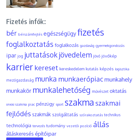
Fizetés infók:
fizetés
bér
egészségügy
bérszámfejtés
foglalkoztatás
foglalkozás
gyermekgondozás
gazdaság
juttatások
jövedelem
ipar
jövőkép
jog
jövő
karrier
kereset
képzés
kereskedelem
kutatás
logisztika
munka
munkaerőpiac
munkahely
mezőgazdaság
munkalehetőség
munkakör
oktatás
művészet
szakma
szakmai
pénzügy
piac
orvosi szakma
sport
fejlődés
szakmák
szolgáltatás
szórakoztatás
technikus
állás
technológia
tudomány
tervezés
vezetői pozíció
építőipar
álláskeresés