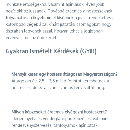
munkalehetőségekről, valamint ajánlások révén jobb
pozíciókhoz jussanak. Továbbá érdemes a hostesseknek
folyamatosan figyelemmel kísérniük a piaci trendeket és a
különböző cégek által kínált juttatási csomagokat, hogy
tisztában legyenek azzal, hogyan lehet a legjobban
érvényesíteni az érdekeiket.
Gyakran Ismételt Kérdések (GYIK)
Mennyit keres egy hostess átlagosan Magyarországon?
Átlagosan évi 2,5 – 3,5 millió forintot kereshetnek a
hostessek, de ez a szám számos tényezőtől függ.
Milyen képzéseket érdemes elvégezni hostesként?
Idegen nyelvi és vendéglátóipari képzések, valamint
rendezvényszervezési tanfolyamok ajánlottak.