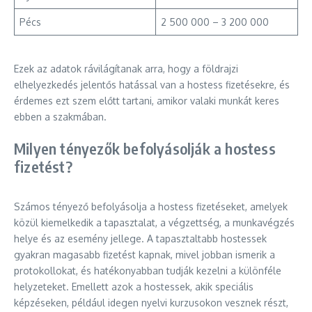
Pécs
2 500 000 – 3 200 000
Ezek az adatok rávilágítanak arra, hogy a földrajzi
elhelyezkedés jelentős hatással van a hostess fizetésekre, és
érdemes ezt szem előtt tartani, amikor valaki munkát keres
ebben a szakmában.
Milyen tényezők befolyásolják a hostess
fizetést?
Számos tényező befolyásolja a hostess fizetéseket, amelyek
közül kiemelkedik a tapasztalat, a végzettség, a munkavégzés
helye és az esemény jellege. A tapasztaltabb hostessek
gyakran magasabb fizetést kapnak, mivel jobban ismerik a
protokollokat, és hatékonyabban tudják kezelni a különféle
helyzeteket. Emellett azok a hostessek, akik speciális
képzéseken, például idegen nyelvi kurzusokon vesznek részt,