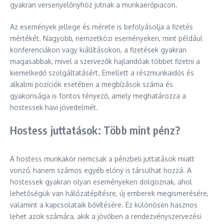
gyakran versenyelőnyhöz jutnak a munkaerőpiacon.
Az események jellege és mérete is befolyásolja a fizetés
mértékét. Nagyobb, nemzetközi eseményeken, mint például
konferenciákon vagy kiállításokon, a fizetések gyakran
magasabbak, mivel a szervezők hajlandóak többet fizetni a
kiemelkedő szolgáltatásért. Emellett a részmunkaidős és
alkalmi pozíciók esetében a megbízások száma és
gyakorisága is fontos tényező, amely meghatározza a
hostessek havi jövedelmét.
Hostess juttatások: Több mint pénz?
A hostess munkakör nemcsak a pénzbeli juttatások miatt
vonzó, hanem számos egyéb előny is társulhat hozzá. A
hostessek gyakran olyan eseményeken dolgoznak, ahol
lehetőségük van hálózatépítésre, új emberek megismerésére,
valamint a kapcsolataik bővítésére. Ez különösen hasznos
lehet azok számára, akik a jövőben a rendezvényszervezési