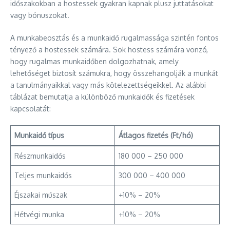
időszakokban a hostessek gyakran kapnak plusz juttatásokat
vagy bónuszokat.
A munkabeosztás és a munkaidő rugalmassága szintén fontos
tényező a hostessek számára. Sok hostess számára vonzó,
hogy rugalmas munkaidőben dolgozhatnak, amely
lehetőséget biztosít számukra, hogy összehangolják a munkát
a tanulmányaikkal vagy más kötelezettségeikkel. Az alábbi
táblázat bemutatja a különböző munkaidők és fizetések
kapcsolatát:
Munkaidő típus
Átlagos fizetés (Ft/hó)
Részmunkaidős
180 000 – 250 000
Teljes munkaidős
300 000 – 400 000
Éjszakai műszak
+10% – 20%
Hétvégi munka
+10% – 20%