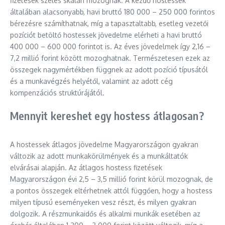
fizetések széles skálán mozognak. A kezdő hostessek
általában alacsonyabb, havi bruttó 180 000 – 250 000 forintos
bérezésre számíthatnak, míg a tapasztaltabb, esetleg vezetői
pozíciót betöltő hostessek jövedelme elérheti a havi bruttó
400 000 – 600 000 forintot is. Az éves jövedelmek így 2,16 –
7,2 millió forint között mozoghatnak. Természetesen ezek az
összegek nagymértékben függnek az adott pozíció típusától
és a munkavégzés helyétől, valamint az adott cég
kompenzációs struktúrájától.
Mennyit kereshet egy hostess átlagosan?
A hostessek átlagos jövedelme Magyarországon gyakran
változik az adott munkakörülmények és a munkáltatók
elvárásai alapján. Az átlagos hostess fizetések
Magyarországon évi 2,5 – 3,5 millió forint körül mozognak, de
a pontos összegek eltérhetnek attól függően, hogy a hostess
milyen típusú eseményeken vesz részt, és milyen gyakran
dolgozik. A részmunkaidős és alkalmi munkák esetében az