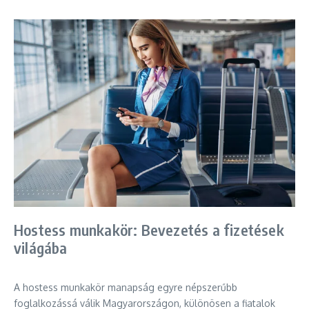
Hostess munkakör: Bevezetés a fizetések
világába
A hostess munkakör manapság egyre népszerűbb
foglalkozássá válik Magyarországon, különösen a fiatalok