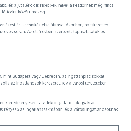
bb, és a jutalékok is kisebbek, mivel a kezdőknek még nincs
lió forint között mozog.
rtékesítési technikák elsajátítása. Azonban, ha sikeresen
az évek során. Az első évben szerezett tapasztalatok és
n, mint Budapest vagy Debrecen, az ingatlanpiac sokkal
lja az ingatlanosok keresetét, így a városi területeken
 Ennek eredményeként a vidéki ingatlanosok gyakran
kus tényező az ingatlanszakmában, és a városi ingatlanosoknak