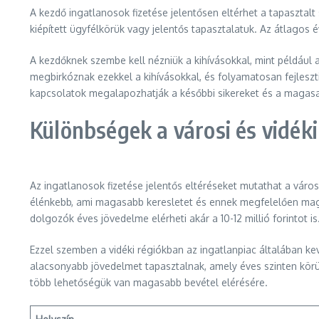
A kezdő ingatlanosok fizetése jelentősen eltérhet a tapasztal
kiépített ügyfélkörük vagy jelentős tapasztalatuk. Az átlagos
A kezdőknek szembe kell nézniük a kihívásokkal, mint például a
megbirkóznak ezekkel a kihívásokkal, és folyamatosan fejleszt
kapcsolatok megalapozhatják a későbbi sikereket és a magasab
Különbségek a városi és vidéki
Az ingatlanosok fizetése jelentős eltéréseket mutathat a vár
élénkebb, ami magasabb keresletet és ennek megfelelően magas
dolgozók éves jövedelme elérheti akár a 10-12 millió forintot is
Ezzel szemben a vidéki régiókban az ingatlanpiac általában ke
alacsonyabb jövedelmet tapasztalnak, amely éves szinten körül
több lehetőségük van magasabb bevétel elérésére.