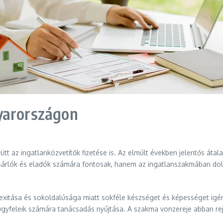
yarországon
ütt az ingatlanközvetítők fizetése is. Az elmúlt években jelentős áta
sárlók és eladók számára fontosak, hanem az ingatlanszakmában dol
xitása és sokoldalúsága miatt sokféle készséget és képességet igén
ügyfeleik számára tanácsadás nyújtása. A szakma vonzereje abban rejl
.