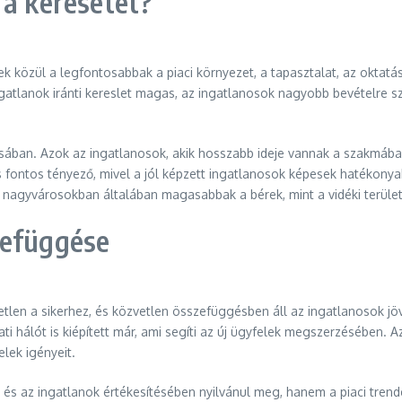
 a keresetet?
 közül a legfontosabbak a piaci környezet, a tapasztalat, az oktatás
ngatlanok iránti kereslet magas, az ingatlanosok nagyobb bevételre s
ulásában. Azok az ingatlanosok, akik hosszabb ideje vannak a szakmáb
 fontos tényező, mivel a jól képzett ingatlanosok képesek hatékonyab
 a nagyvárosokban általában magasabbak a bérek, mint a vidéki terüle
zefüggése
len a sikerhez, és közvetlen összefüggésben áll az ingatlanosok jöv
i hálót is kiépített már, ami segíti az új ügyfelek megszerzésében.
lek igényeit.
és az ingatlanok értékesítésében nyilvánul meg, hanem a piaci trend