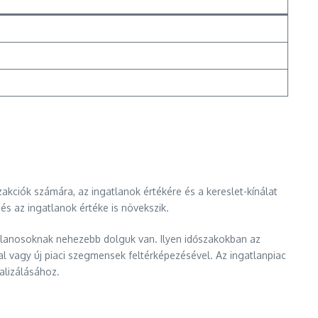
zakciók számára, az ingatlanok értékére és a kereslet-kínálat
és az ingatlanok értéke is növekszik.
gatlanosoknak nehezebb dolguk van. Ilyen időszakokban az
l vagy új piaci szegmensek feltérképezésével. Az ingatlanpiac
alizálásához.