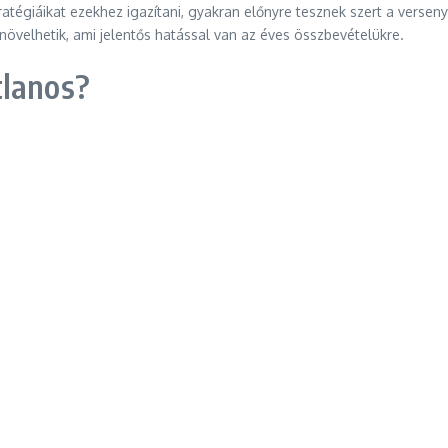
ratégiáikat ezekhez igazítani, gyakran előnyre tesznek szert a vers
övelhetik, ami jelentős hatással van az éves összbevételükre.
tlanos?