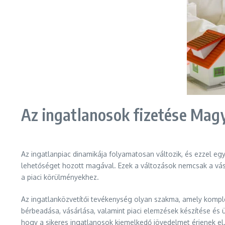
Az ingatlanosok fizetése Mag
Az ingatlanpiac dinamikája folyamatosan változik, és ezzel egy
lehetőséget hozott magával. Ezek a változások nemcsak a vá
a piaci körülményekhez.
Az ingatlanközvetítői tevékenység olyan szakma, amely komple
bérbeadása, vásárlása, valamint piaci elemzések készítése és 
hogy a sikeres ingatlanosok kiemelkedő jövedelmet érjenek el