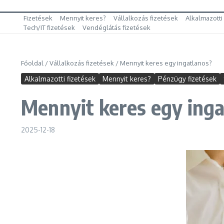
Fizetések
Mennyit keres?
Vállalkozás fizetések
Alkalmazotti
Tech/IT fizetések
Vendéglátás fizetések
Főoldal
/
Vállalkozás fizetések
/
Mennyit keres egy ingatlanos?
Alkalmazotti fizetések
Mennyit keres?
Pénzügy fizetések
Mennyit keres egy inga
2025-12-18