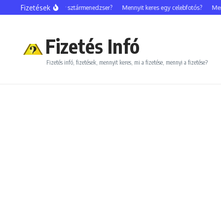
Ugrás a tartalomhoz
Fizetések
Mennyit keres egy sztármenedzser?
Mennyit keres egy celebfotós?
Mennyit
Fizetés Infó
Fizetés infó, fizetések, mennyit keres, mi a fizetése, mennyi a fizetése?