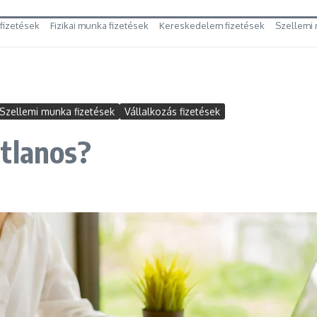
 fizetések
Fizikai munka fizetések
Kereskedelem fizetések
Szellemi 
Szellemi munka fizetések
Vállalkozás fizetések
tlanos?