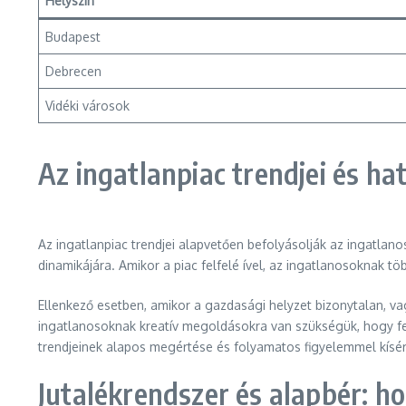
Helyszín
Budapest
Debrecen
Vidéki városok
Az ingatlanpiac trendjei és ha
Az ingatlanpiac trendjei alapvetően befolyásolják az ingatlano
dinamikájára. Amikor a piac felfelé ível, az ingatlanosoknak t
Ellenkező esetben, amikor a gazdasági helyzet bizonytalan, va
ingatlanosoknak kreatív megoldásokra van szükségük, hogy fen
trendjeinek alapos megértése és folyamatos figyelemmel kísé
Jutalékrendszer és alapbér: 