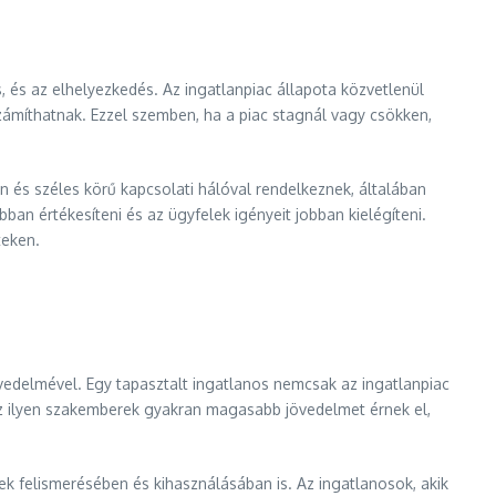
, és az elhelyezkedés. Az ingatlanpiac állapota közvetlenül
zámíthatnak. Ezzel szemben, ha a piac stagnál vagy csökken,
an és széles körű kapcsolati hálóval rendelkeznek, általában
ban értékesíteni és az ügyfelek igényeit jobban kielégíteni.
teken.
edelmével. Egy tapasztalt ingatlanos nemcsak az ingatlanpiac
 Az ilyen szakemberek gyakran magasabb jövedelmet érnek el,
ek felismerésében és kihasználásában is. Az ingatlanosok, akik