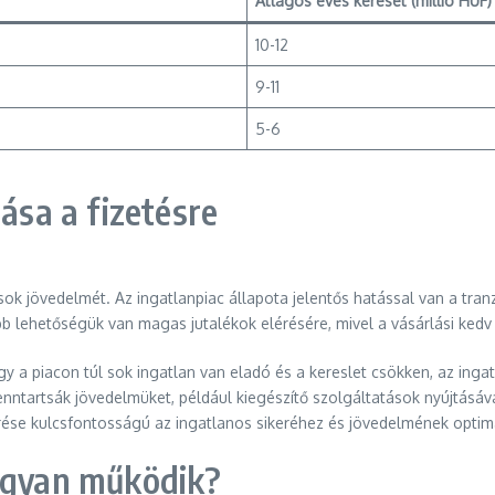
Átlagos éves kereset (millió HUF)
10-12
9-11
5-6
tása a fizetésre
sok jövedelmét. Az ingatlanpiac állapota jelentős hatással van a tran
öbb lehetőségük van magas jutalékok elérésére, mivel a vásárlási kedv 
gy a piacon túl sok ingatlan van eladó és a kereslet csökken, az in
ntartsák jövedelmüket, például kiegészítő szolgáltatások nyújtásáva
rése kulcsfontosságú az ingatlanos sikeréhez és jövedelmének optim
hogyan működik?