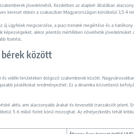
t szakemberek jövedelmétől. Kezdetben az alapbér általában alacsonya
 éves kereset ebben a szakaszban Magyarországon körülbelül 3,5-4 mil
z új ügyfelek megszerzése, a piaci trendek megértése és a hatékony é
ik képességeiket, akkor jelentős mértékben növelhetik jövedelmüket 
b fizetést.
 bérek között
osi és vidéki területeken dolgozó szakemberek között. Nagyvárosokba
abb jutalékokat eredményezhet. Ez a dinamika közvetlenül befolyáso
.
vésbé aktív, ami alacsonyabb árakat és kevesebb tranzakciót jelent.
belül 5-6 millió forint körül mozoghat. Az elhelyezkedés tehát kriti