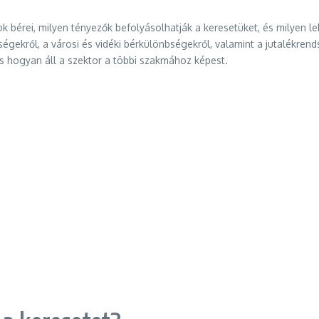
 bérei, milyen tényezők befolyásolhatják a keresetüket, és milyen l
bségekről, a városi és vidéki bérkülönbségekről, valamint a jutalékre
 és hogyan áll a szektor a többi szakmához képest.