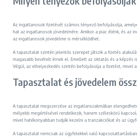
Milyen tényezők befolyásolják
Az ingatlanosok fizetését számos tényező befolyásolja, amelyek
hat az ingatlanosok jövedelmére. Amikor a piac élénk, és az i
az ingatlanosok jövedelme is mérséklődhet.
A tapasztalat szintén jelentős szerepet játszik a fizetés alak
magasabb bevételt érnek el. Emellett az oktatás és a képzés is
Végül, az elhelyezkedés szintén befolyásolja a fizetést, mivel
Tapasztalat és jövedelem öss
A tapasztalat megszerzése az ingatlanszakmában elengedhetet
mélyebb megértésével rendelkezik, hanem széleskörű kapcsolat
mivel hatékonyabban tudják kezelni a tranzakciókat és az ügyfe
A tapasztalat nemcsak az ügyfelekkel való kapcsolattartásban 