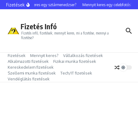
Ugrás a tartalomhoz
Fizetések
Mennyit keres egy sztármenedzser?
Mennyit keres egy celebfotós?
M
Fizetés Infó
Fizetés infó, fizetések, mennyit keres, mi a fizetése, mennyi a
fizetése?
Fizetések
Mennyit keres?
Vállalkozás fizetések
Alkalmazotti fizetések
Fizikai munka fizetések
Kereskedelem fizetések
Szellemi munka fizetések
Tech/IT fizetések
Vendéglátás fizetések