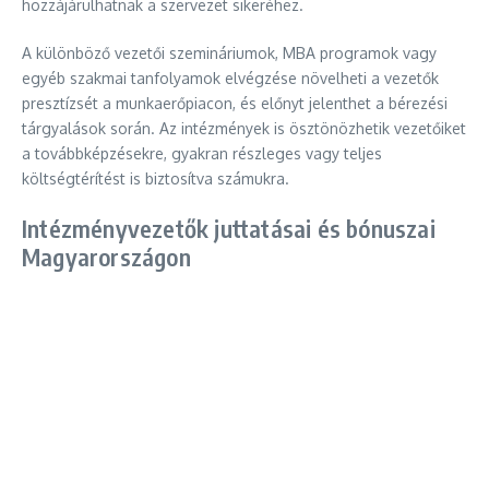
hozzájárulhatnak a szervezet sikeréhez.
A különböző vezetői szemináriumok, MBA programok vagy
egyéb szakmai tanfolyamok elvégzése növelheti a vezetők
presztízsét a munkaerőpiacon, és előnyt jelenthet a bérezési
tárgyalások során. Az intézmények is ösztönözhetik vezetőiket
a továbbképzésekre, gyakran részleges vagy teljes
költségtérítést is biztosítva számukra.
Intézményvezetők juttatásai és bónuszai
Magyarországon