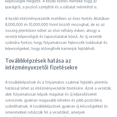
képességek megléte. A kezdő fizetés mértéke függ az
iparágtól, a pozíció szintjétől és a vállalat méretétől is.
A kezdő intézményvezetők esetében az éves fizetés általában
8,000,000 és 10,000,000 forint között mozoghat, de ez az
összeg jelentősen nőhet az első néhány évben, ahogy a
vezetői képességük és tapasztalatuk bővül. Az új vezetők
számára fontos, hogy folyamatosan fejlesszék tudásukat és
képességeiket, hogy elősegítsék karrierjük fejlődését.
Továbbképzések hatása az
intézményvezetői fizetésekre
A továbbképzések és a folyamatos szakmai fejlődés jelentős
hatással lehet az intézményvezetők fizetésére. Azok a vezetők,
akik folyamatosan képzik magukat és új képesítéseket
szereznek, gyakran magasabb bérekre és jobb pozíciókra
számíthatnak. A továbbképzések gyakran új készségekkel és
ismeretekkel ruházzák fel a vezetőket, amelyek