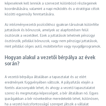
képeseknek kell lenniük a szervezet különböző részlegeinek
koordinálására, valamint a napi működés és a stratégiai célok
közötti egyensúly fenntartására.
Az intézményvezetői pozíciókhoz gyakran társulnak különféle
juttatások és bónuszok, amelyek az alapfizetésen felül
ösztönzik a vezetőket. Ezek a juttatások lehetnek pénzügyi
ösztönzők, például bónuszok, vagy nem pénzügyi juttatások,
mint például céges autó, mobiltelefon vagy nyugdíjprogramok.
Hogyan alakul a vezetői bérpálya az évek
során?
A vezetői bérpálya általában a tapasztalat és az elért
eredmények függvényében változik. A pályafutás elején a
fizetés alacsonyabb lehet, és ahogy a vezető tapasztalatot
szerez és megmutatja képességeit, a bér általában nő. Egyes
iparágakban a bér növekedése meredekebb lehet, különösen,
ha a vezető kulcsfontosságú szerepet játszik a vállalat