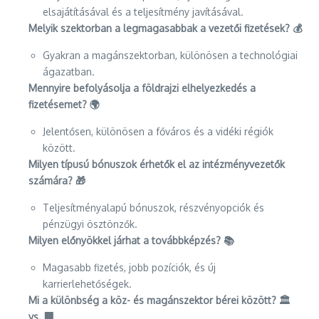
elsajátításával és a teljesítmény javításával.
Melyik szektorban a legmagasabbak a vezetői fizetések? 💰
Gyakran a magánszektorban, különösen a technológiai
ágazatban.
Mennyire befolyásolja a földrajzi elhelyezkedés a
fizetésemet? 🌍
Jelentősen, különösen a főváros és a vidéki régiók
között.
Milyen típusú bónuszok érhetők el az intézményvezetők
számára? 🎁
Teljesítményalapú bónuszok, részvényopciók és
pénzügyi ösztönzők.
Milyen előnyökkel járhat a továbbképzés? 📚
Magasabb fizetés, jobb pozíciók, és új
karrierlehetőségek.
Mi a különbség a köz- és magánszektor bérei között? 🏛️
vs. 🏢