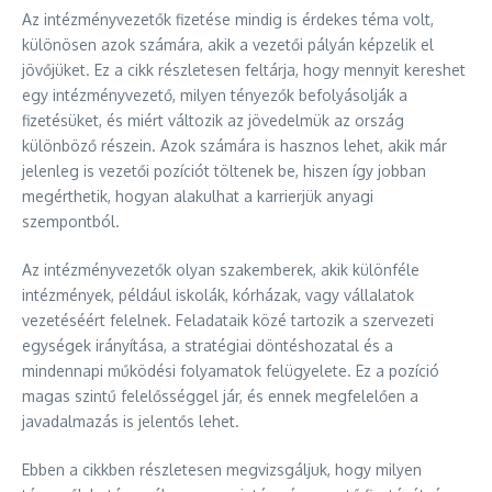
Az intézményvezetők fizetése mindig is érdekes téma volt,
különösen azok számára, akik a vezetői pályán képzelik el
jövőjüket. Ez a cikk részletesen feltárja, hogy mennyit kereshet
egy intézményvezető, milyen tényezők befolyásolják a
fizetésüket, és miért változik az jövedelmük az ország
különböző részein. Azok számára is hasznos lehet, akik már
jelenleg is vezetői pozíciót töltenek be, hiszen így jobban
megérthetik, hogyan alakulhat a karrierjük anyagi
szempontból.
Az intézményvezetők olyan szakemberek, akik különféle
intézmények, például iskolák, kórházak, vagy vállalatok
vezetéséért felelnek. Feladataik közé tartozik a szervezeti
egységek irányítása, a stratégiai döntéshozatal és a
mindennapi működési folyamatok felügyelete. Ez a pozíció
magas szintű felelősséggel jár, és ennek megfelelően a
javadalmazás is jelentős lehet.
Ebben a cikkben részletesen megvizsgáljuk, hogy milyen