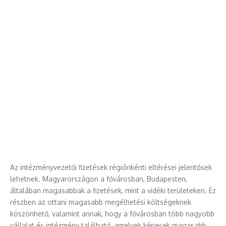
Az intézményvezetői fizetések régiónkénti eltérései jelentősek
lehetnek. Magyarországon a fővárosban, Budapesten,
általában magasabbak a fizetések, mint a vidéki területeken. Ez
részben az ottani magasabb megélhetési költségeknek
köszönhető, valamint annak, hogy a fővárosban több nagyobb
vállalat és intézmény található, amelyek képesek magasabb