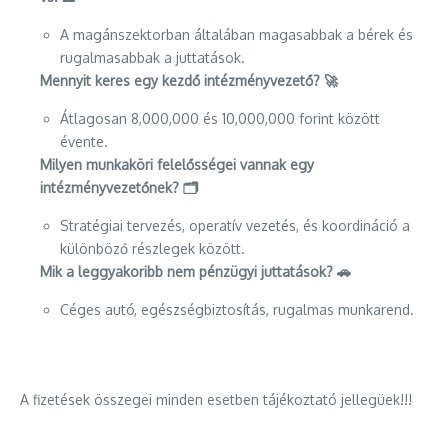
A magánszektorban általában magasabbak a bérek és
rugalmasabbak a juttatások.
Mennyit keres egy kezdő intézményvezető? 🚀
Átlagosan 8,000,000 és 10,000,000 forint között
évente.
Milyen munkaköri felelősségei vannak egy
intézményvezetőnek? 🗂️
Stratégiai tervezés, operatív vezetés, és koordináció a
különböző részlegek között.
Mik a leggyakoribb nem pénzügyi juttatások? 🚗
Céges autó, egészségbiztosítás, rugalmas munkarend.
A fizetések összegei minden esetben tájékoztató jellegüek!!!