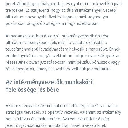
bérek államilag szabályozottak, és gyakran nem követik a piaci
trendeket. Ez azt jelenti, hogy az állami intézmények vezetői
általában alacsonyabb fizetést kapnak, mint ugyanolyan
pozícióban dolgozó kollégáik a magánszektorban.
A magánszektorban dolgozó intézményvezetők fizetése
általában versenyképesebb, mivel a vállalatok inkább a
teljesítményalapú javadalmazásra helyezik a hangsúlyt. Ennek
eredményeként a magánszektorban dolgozó vezetők gyakran
részesülnek olyan juttatásokban, mint például bónuszok vagy
részvényopciók, amelyek tovább növelhetik jövedelmüket.
Az intézményvezetők munkaköri
felelősségei és bére
Az intézményvezetők munkaköri felelősségei közé tartozik a
stratégiai tervezés, az operatív vezetés, valamint az intézmény
hosszú távú céljainak elérése. Az ilyen szintű felelősség
jelentős javadalmazást indokolhat, mivel a vezetőknek