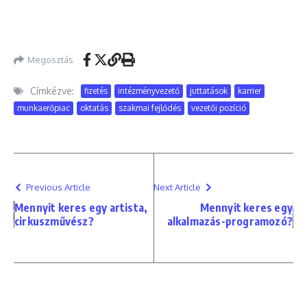
Megosztás
Címkézve:
fizetés
intézményvezető
juttatások
karrier
munkaerőpiac
oktatás
szakmai fejlődés
vezetői pozíció
Previous Article
Next Article
Mennyit keres egy artista,
Mennyit keres egy
cirkuszművész?
alkalmazás-programozó?