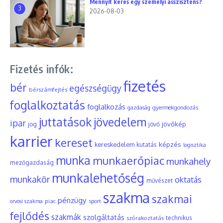
Mennyit keres egy személyi asszisztens?
3
2026-08-03
Fizetés infók:
fizetés
bér
egészségügy
bérszámfejtés
foglalkoztatás
foglalkozás
gyermekgondozás
gazdaság
juttatások
jövedelem
ipar
jövőkép
jog
jövő
karrier
kereset
képzés
kereskedelem
kutatás
logisztika
munka
munkaerőpiac
munkahely
mezőgazdaság
munkalehetőség
munkakör
oktatás
művészet
szakma
szakmai
pénzügy
piac
orvosi szakma
sport
fejlődés
szakmák
szolgáltatás
szórakoztatás
technikus