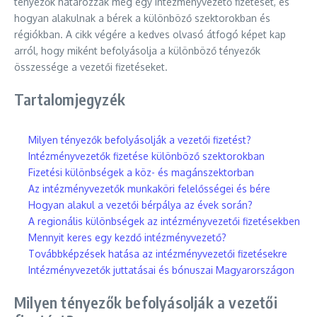
tényezők határozzák meg egy intézményvezető fizetését, és
hogyan alakulnak a bérek a különböző szektorokban és
régiókban. A cikk végére a kedves olvasó átfogó képet kap
arról, hogy miként befolyásolja a különböző tényezők
összessége a vezetői fizetéseket.
Tartalomjegyzék
Milyen tényezők befolyásolják a vezetői fizetést?
Intézményvezetők fizetése különböző szektorokban
Fizetési különbségek a köz- és magánszektorban
Az intézményvezetők munkaköri felelősségei és bére
Hogyan alakul a vezetői bérpálya az évek során?
A regionális különbségek az intézményvezetői fizetésekben
Mennyit keres egy kezdő intézményvezető?
Továbbképzések hatása az intézményvezetői fizetésekre
Intézményvezetők juttatásai és bónuszai Magyarországon
Milyen tényezők befolyásolják a vezetői