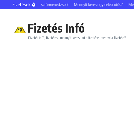
Ugrás a tartalomhoz
Fizetések
Mennyit keres egy sztármenedzser?
Mennyit keres egy celebfotós?
Mennyit
Fizetés Infó
Fizetés infó, fizetések, mennyit keres, mi a fizetése, mennyi a fizetése?