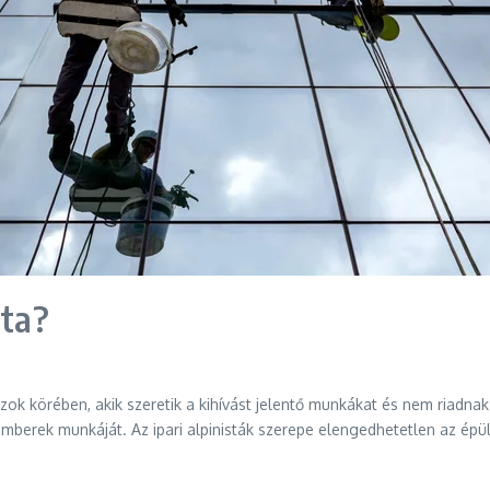
sta?
azok körében, akik szeretik a kihívást jelentő munkákat és nem riadn
emberek munkáját. Az ipari alpinisták szerepe elengedhetetlen az épü