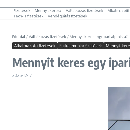
Fizetések
Mennyit keres?
Vállalkozás fizetések
Alkalmazotti
Tech/IT fizetések
Vendéglátás fizetések
Főoldal
/
Vállalkozás fizetések
/
Mennyit keres egy ipari alpinista?
Alkalmazotti fizetések
Fizikai munka fizetések
Mennyit ker
Mennyit keres egy ipari
2025-12-17