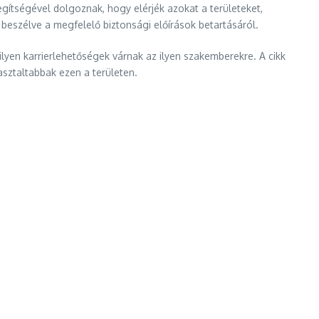
egítségével dolgoznak, hogy elérjék azokat a területeket,
eszélve a megfelelő biztonsági előírások betartásáról.
ilyen karrierlehetőségek várnak az ilyen szakemberekre. A cikk
sztaltabbak ezen a területen.