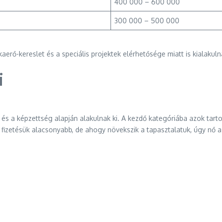
400 000 – 600 000
300 000 – 500 000
erő-kereslet és a speciális projektek elérhetősége miatt is kialakuln
i
t és a képzettség alapján alakulnak ki. A kezdő kategóriába azok tart
 fizetésük alacsonyabb, de ahogy növekszik a tapasztalatuk, úgy nő a 