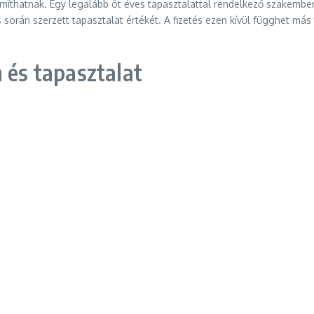
zámíthatnak. Egy legalább öt éves tapasztalattal rendelkező szakembe
rán szerzett tapasztalat értékét. A fizetés ezen kívül függhet más 
 és tapasztalat