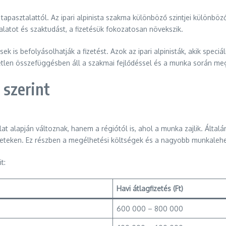
 tapasztalattól. Az ipari alpinista szakma különböző szintjei különbö
alatot és szaktudást, a fizetésük fokozatosan növekszik.
k is befolyásolhatják a fizetést. Azok az ipari alpinisták, akik speciá
zvetlen összefüggésben áll a szakmai fejlődéssel és a munka során me
 szerint
talat alapján változnak, hanem a régiótól is, ahol a munka zajlik. Á
ületeken. Ez részben a megélhetési költségek és a nagyobb munkalehe
t:
Havi átlagfizetés (Ft)
600 000 – 800 000