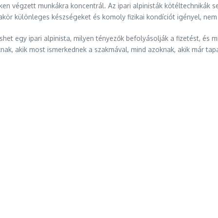
ken végzett munkákra koncentrál. Az ipari alpinisták kötéltechnikák s
r különleges készségeket és komoly fizikai kondíciót igényel, nem b
et egy ipari alpinista, milyen tényezők befolyásolják a fizetést, és m
knak, akik most ismerkednek a szakmával, mind azoknak, akik már tapa