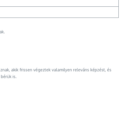
ak.
oznak, akik frissen végeztek valamilyen releváns képzést, és
bérük is.