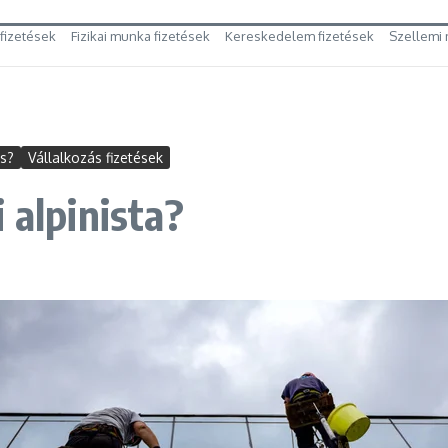
 fizetések
Fizikai munka fizetések
Kereskedelem fizetések
Szellemi 
es?
Vállalkozás fizetések
 alpinista?