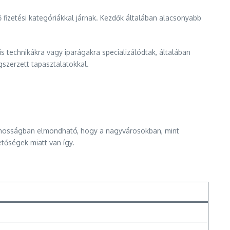
ző fizetési kategóriákkal járnak. Kezdők általában alacsonyabb
lis technikákra vagy iparágakra specializálódtak, általában
gszerzett tapasztalatokkal.
ltalánosságban elmondható, hogy a nagyvárosokban, mint
tőségek miatt van így.