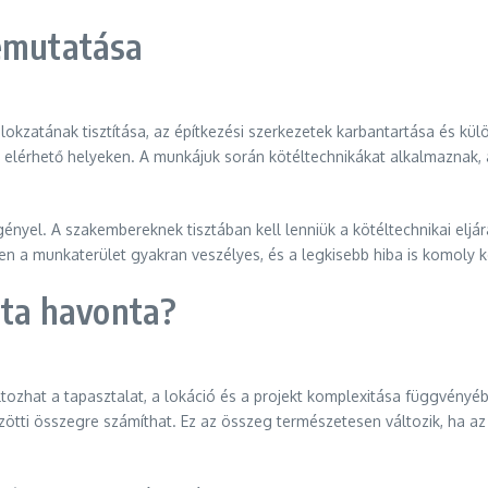
bemutatása
lokzatának tisztítása, az építkezési szerkezetek karbantartása és külö
elérhető helyeken. A munkájuk során kötéltechnikákat alkalmaznak, 
gényel. A szakembereknek tisztában kell lenniük a kötéltechnikai eljá
n a munkaterület gyakran veszélyes, és a legkisebb hiba is komoly 
ista havonta?
 változhat a tapasztalat, a lokáció és a projekt komplexitása függv
zötti összegre számíthat. Ez az összeg természetesen változik, ha az 