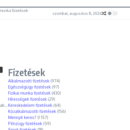
munka fizetések
szombat, augusztus 8, 2026
Fizetések
k
Alkalmazotti fizetések
(974)
Egészségügy fizetések
(97)
Fizikai munka fizetések
(430)
Hírességek fizetések
(29)
ak...
Kereskedelem fizetések
(64)
Közalkalmazotti fizetések
(156)
Mennyit keres?
(1 157)
Pénzügy fizetések
(59)
Sport fizetések
(18)