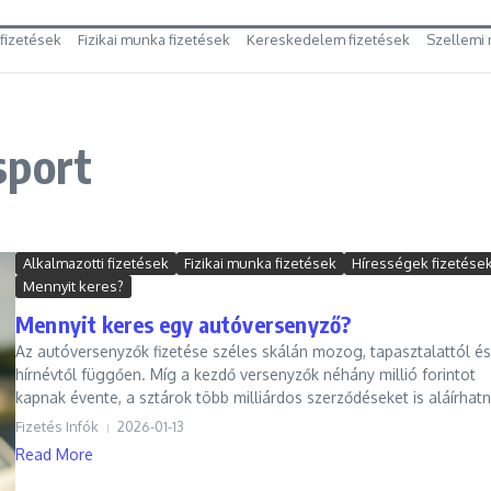
 fizetések
Fizikai munka fizetések
Kereskedelem fizetések
Szellemi 
sport
Alkalmazotti fizetések
Fizikai munka fizetések
Hírességek fizetése
Mennyit keres?
Mennyit keres egy autóversenyző?
Az autóversenyzők fizetése széles skálán mozog, tapasztalattól és
hírnévtől függően. Míg a kezdő versenyzők néhány millió forintot
kapnak évente, a sztárok több milliárdos szerződéseket is aláírhatn
Fizetés Infók
2026-01-13
Read More