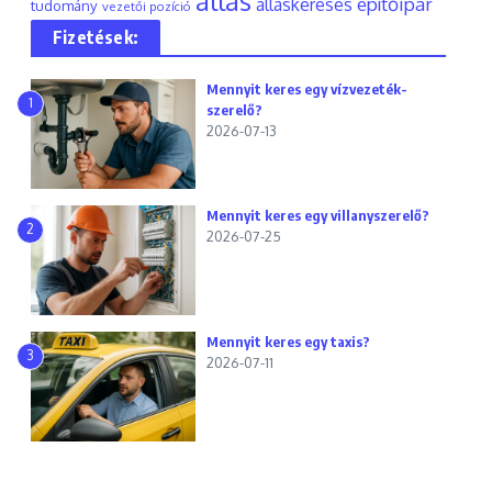
állás
építőipar
álláskeresés
tudomány
vezetői pozíció
Fizetések:
Mennyit keres egy vízvezeték-
1
szerelő?
2026-07-13
Mennyit keres egy villanyszerelő?
2
2026-07-25
Mennyit keres egy taxis?
3
2026-07-11