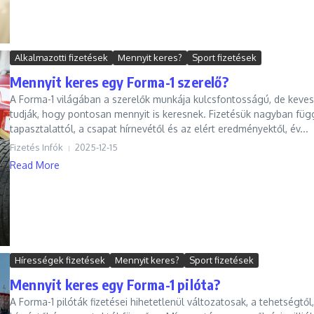
Alkalmazotti fizetések
Mennyit keres?
Sport fizetések
Mennyit keres egy Forma-1 szerelő?
A Forma-1 világában a szerelők munkája kulcsfontosságú, de keve
tudják, hogy pontosan mennyit is keresnek. Fizetésük nagyban füg
tapasztalattól, a csapat hírnevétől és az elért eredményektől, év...
Fizetés Infók
2025-12-15
Read More
Hírességek fizetések
Mennyit keres?
Sport fizetések
Mennyit keres egy Forma-1 pilóta?
A Forma-1 pilóták fizetései hihetetlenül változatosak, a tehetségtől,