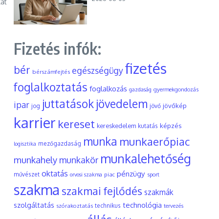
kat
Fizetés infók:
fizetés
bér
egészségügy
bérszámfejtés
foglalkoztatás
foglalkozás
gyermekgondozás
gazdaság
juttatások
jövedelem
ipar
jövőkép
jog
jövő
karrier
kereset
képzés
kereskedelem
kutatás
munka
munkaerőpiac
mezőgazdaság
logisztika
munkalehetőség
munkahely
munkakör
oktatás
pénzügy
művészet
piac
orvosi szakma
sport
szakma
szakmai fejlődés
szakmák
szolgáltatás
technológia
szórakoztatás
technikus
tervezés