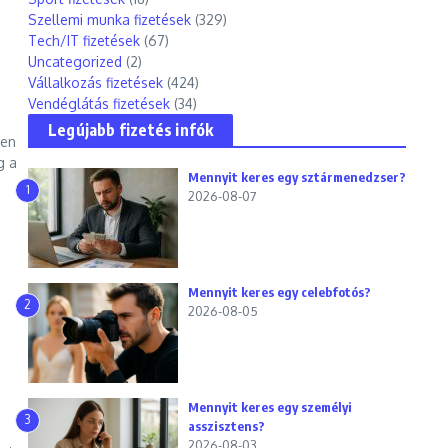
Szellemi munka fizetések
(329)
Tech/IT fizetések
(67)
Uncategorized
(2)
Vállalkozás fizetések
(424)
Vendéglátás fizetések
(34)
Legújabb fizetés infók
sen
g a
Mennyit keres egy sztármenedzser?
1
2026-08-07
Mennyit keres egy celebfotós?
2
2026-08-05
Mennyit keres egy személyi
3
asszisztens?
2026-08-03