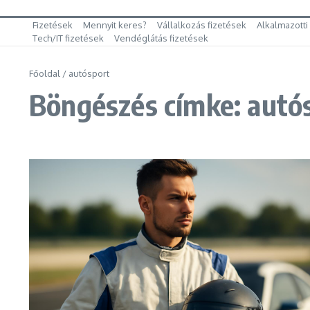
Fizetések
Mennyit keres?
Vállalkozás fizetések
Alkalmazotti
Tech/IT fizetések
Vendéglátás fizetések
Főoldal
/
autósport
Böngészés címke: autó