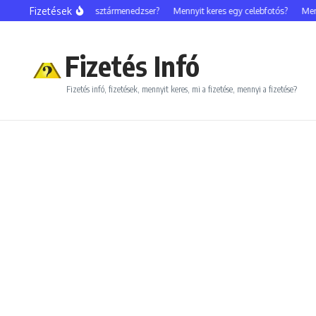
Ugrás a tartalomhoz
Fizetések
Mennyit keres egy sztármenedzser?
Mennyit keres egy celebfotós?
Menny
Fizetés Infó
Fizetés infó, fizetések, mennyit keres, mi a fizetése, mennyi a fizetése?