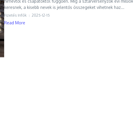
hírnévtől és csapatoktól függően. Míg a sztárversenyzők évi millió
keresnek, a kisebb nevek is jelentős összegeket vihetnek haz...
Fizetés Infók
2025-12-15
Read More