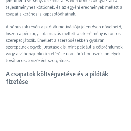
jelenthet a versenyző számára. Ezek a bónuszok gyakran a
teljesítményhez kötődnek, és az egyéni eredmények mellett a
csapat sikeréhez is kapcsolódhatnak.
A bónuszok révén a pilóták motivációja jelentősen növelhető,
hiszen a pénzügyi jutalmazás mellett a sikerélmény is fontos
szerepet játszik. Emellett a szerződésekben gyakran
szerepelnek egyéb juttatások is, mint például a célprémiumok
vagy a világbajnoki cím elérése után járó bónuszok, amelyek
további ösztönzőként szolgálnak.
A csapatok költségvetése és a pilóták
fizetése