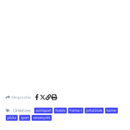
Megosztás
Címkézve:
autósport
fizetés
Forma-1
juttatások
karrier
pilóta
sport
versenyzés