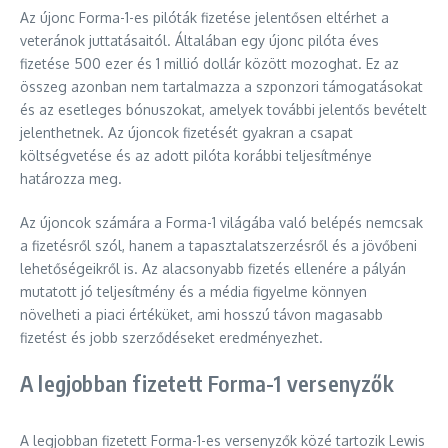
Az újonc Forma-1-es pilóták fizetése jelentősen eltérhet a
veteránok juttatásaitól. Általában egy újonc pilóta éves
fizetése 500 ezer és 1 millió dollár között mozoghat. Ez az
összeg azonban nem tartalmazza a szponzori támogatásokat
és az esetleges bónuszokat, amelyek további jelentős bevételt
jelenthetnek. Az újoncok fizetését gyakran a csapat
költségvetése és az adott pilóta korábbi teljesítménye
határozza meg.
Az újoncok számára a Forma-1 világába való belépés nemcsak
a fizetésről szól, hanem a tapasztalatszerzésről és a jövőbeni
lehetőségeikről is. Az alacsonyabb fizetés ellenére a pályán
mutatott jó teljesítmény és a média figyelme könnyen
növelheti a piaci értéküket, ami hosszú távon magasabb
fizetést és jobb szerződéseket eredményezhet.
A legjobban fizetett Forma-1 versenyzők
A legjobban fizetett Forma-1-es versenyzők közé tartozik Lewis