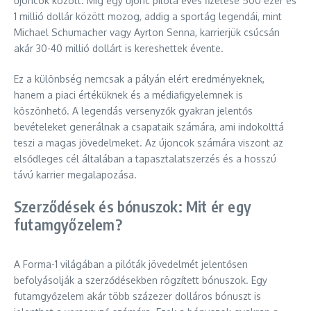
újoncok között. Míg egy újonc pilóta éves fizetése 500 ezer és
1 millió dollár között mozog, addig a sportág legendái, mint
Michael Schumacher vagy Ayrton Senna, karrierjük csúcsán
akár 30-40 millió dollárt is kereshettek évente.
Ez a különbség nemcsak a pályán elért eredményeknek,
hanem a piaci értéküknek és a médiafigyelemnek is
köszönhető. A legendás versenyzők gyakran jelentős
bevételeket generálnak a csapataik számára, ami indokolttá
teszi a magas jövedelmeket. Az újoncok számára viszont az
elsődleges cél általában a tapasztalatszerzés és a hosszú
távú karrier megalapozása.
Szerződések és bónuszok: Mit ér egy
futamgyőzelem?
A Forma-1 világában a pilóták jövedelmét jelentősen
befolyásolják a szerződésekben rögzített bónuszok. Egy
futamgyőzelem akár több százezer dolláros bónuszt is