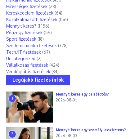
Hírességek fizetések
(28)
Kereskedelem fizetések
(64)
Közalkalmazotti fizetések
(156)
Mennyit keres?
(1 156)
Pénzügy fizetések
(59)
Sport fizetések
(18)
Szellemi munka fizetések
(328)
Tech/IT fizetések
(67)
Uncategorized
(2)
Vállalkozás fizetések
(424)
Vendéglátás fizetések
(34)
Legújabb fizetés infók
Mennyit keres egy celebfotós?
1
2026-08-05
Mennyit keres egy személyi asszisztens?
2
2026-08-03