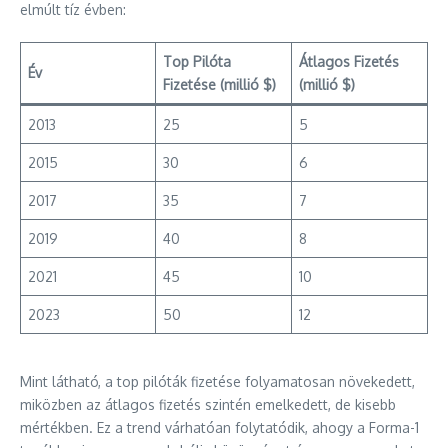
elmúlt tíz évben:
Top Pilóta
Átlagos Fizetés
Év
Fizetése (millió $)
(millió $)
2013
25
5
2015
30
6
2017
35
7
2019
40
8
2021
45
10
2023
50
12
Mint látható, a top pilóták fizetése folyamatosan növekedett,
miközben az átlagos fizetés szintén emelkedett, de kisebb
mértékben. Ez a trend várhatóan folytatódik, ahogy a Forma-1