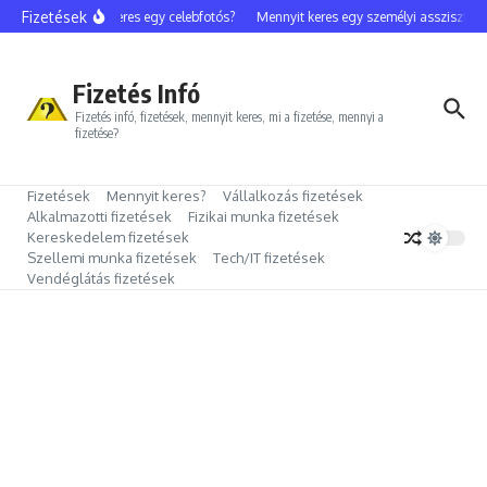
Ugrás a tartalomhoz
Fizetések
Mennyit keres egy celebfotós?
Mennyit keres egy személyi asszisztens?
Fizetés Infó
Fizetés infó, fizetések, mennyit keres, mi a fizetése, mennyi a
fizetése?
Fizetések
Mennyit keres?
Vállalkozás fizetések
Alkalmazotti fizetések
Fizikai munka fizetések
Kereskedelem fizetések
Szellemi munka fizetések
Tech/IT fizetések
Vendéglátás fizetések