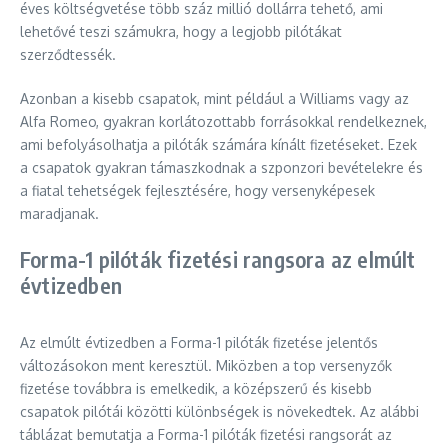
éves költségvetése több száz millió dollárra tehető, ami
lehetővé teszi számukra, hogy a legjobb pilótákat
szerződtessék.
Azonban a kisebb csapatok, mint például a Williams vagy az
Alfa Romeo, gyakran korlátozottabb forrásokkal rendelkeznek,
ami befolyásolhatja a pilóták számára kínált fizetéseket. Ezek
a csapatok gyakran támaszkodnak a szponzori bevételekre és
a fiatal tehetségek fejlesztésére, hogy versenyképesek
maradjanak.
Forma-1 pilóták fizetési rangsora az elmúlt
évtizedben
Az elmúlt évtizedben a Forma-1 pilóták fizetése jelentős
változásokon ment keresztül. Miközben a top versenyzők
fizetése továbbra is emelkedik, a középszerű és kisebb
csapatok pilótái közötti különbségek is növekedtek. Az alábbi
táblázat bemutatja a Forma-1 pilóták fizetési rangsorát az