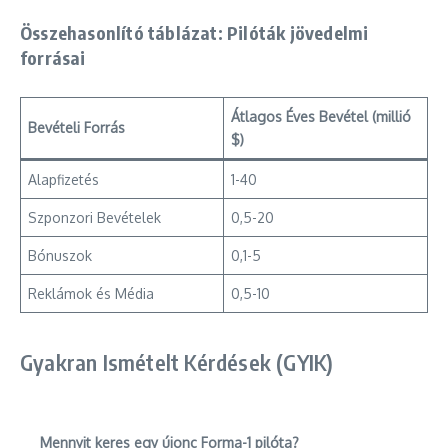
Összehasonlító táblázat: Pilóták jövedelmi
forrásai
Átlagos Éves Bevétel (millió
Bevételi Forrás
$)
Alapfizetés
1-40
Szponzori Bevételek
0,5-20
Bónuszok
0,1-5
Reklámok és Média
0,5-10
Gyakran Ismételt Kérdések (GYIK)
Mennyit keres egy újonc Forma-1 pilóta?