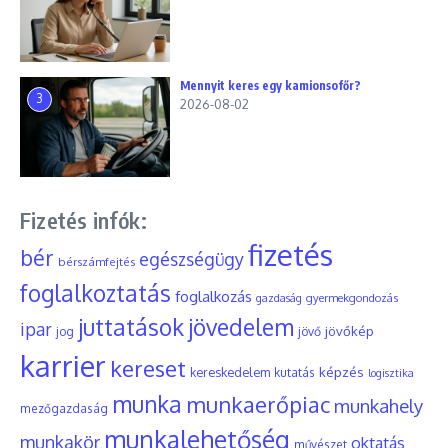
Mennyit keres egy kamionsofőr?
3
2026-08-02
Fizetés infók:
fizetés
bér
egészségügy
bérszámfejtés
foglalkoztatás
foglalkozás
gyermekgondozás
gazdaság
juttatások
jövedelem
ipar
jövőkép
jog
jövő
karrier
kereset
képzés
kereskedelem
kutatás
logisztika
munka
munkaerőpiac
munkahely
mezőgazdaság
munkalehetőség
munkakör
oktatás
művészet