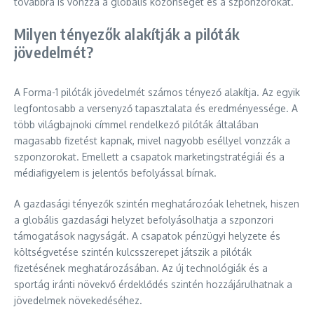
továbbra is vonzza a globális közönséget és a szponzorokat.
Milyen tényezők alakítják a pilóták
jövedelmét?
A Forma-1 pilóták jövedelmét számos tényező alakítja. Az egyik
legfontosabb a versenyző tapasztalata és eredményessége. A
több világbajnoki címmel rendelkező pilóták általában
magasabb fizetést kapnak, mivel nagyobb eséllyel vonzzák a
szponzorokat. Emellett a csapatok marketingstratégiái és a
médiafigyelem is jelentős befolyással bírnak.
A gazdasági tényezők szintén meghatározóak lehetnek, hiszen
a globális gazdasági helyzet befolyásolhatja a szponzori
támogatások nagyságát. A csapatok pénzügyi helyzete és
költségvetése szintén kulcsszerepet játszik a pilóták
fizetésének meghatározásában. Az új technológiák és a
sportág iránti növekvő érdeklődés szintén hozzájárulhatnak a
jövedelmek növekedéséhez.