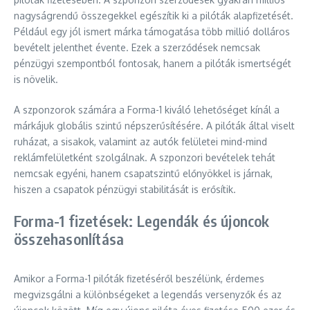
nagyságrendű összegekkel egészítik ki a pilóták alapfizetését.
Például egy jól ismert márka támogatása több millió dolláros
bevételt jelenthet évente. Ezek a szerződések nemcsak
pénzügyi szempontból fontosak, hanem a pilóták ismertségét
is növelik.
A szponzorok számára a Forma-1 kiváló lehetőséget kínál a
márkájuk globális szintű népszerűsítésére. A pilóták által viselt
ruházat, a sisakok, valamint az autók felületei mind-mind
reklámfelületként szolgálnak. A szponzori bevételek tehát
nemcsak egyéni, hanem csapatszintű előnyökkel is járnak,
hiszen a csapatok pénzügyi stabilitását is erősítik.
Forma-1 fizetések: Legendák és újoncok
összehasonlítása
Amikor a Forma-1 pilóták fizetéséről beszélünk, érdemes
megvizsgálni a különbségeket a legendás versenyzők és az