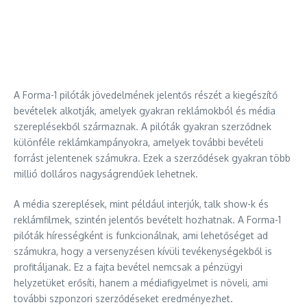
A Forma-1 pilóták jövedelmének jelentős részét a kiegészítő
bevételek alkotják, amelyek gyakran reklámokból és média
szereplésekből származnak. A pilóták gyakran szerződnek
különféle reklámkampányokra, amelyek további bevételi
forrást jelentenek számukra. Ezek a szerződések gyakran több
millió dolláros nagyságrendűek lehetnek.
A média szereplések, mint például interjúk, talk show-k és
reklámfilmek, szintén jelentős bevételt hozhatnak. A Forma-1
pilóták hírességként is funkcionálnak, ami lehetőséget ad
számukra, hogy a versenyzésen kívüli tevékenységekből is
profitáljanak. Ez a fajta bevétel nemcsak a pénzügyi
helyzetüket erősíti, hanem a médiafigyelmet is növeli, ami
további szponzori szerződéseket eredményezhet.