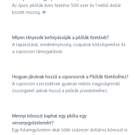
Az újonc pilóták éves fizetése 500 ezer és 1 millió dollár
között mozog. 💸
Milyen tényezők befolyásolják a pilóták fizetését?
A tapasztalat, eredményesség, csapatok költségvetése és
a szponzori támogatások.
Hogyan járulnak hozzá a szponzorok a Pilóták fizetéséhez?
A szponzori szerződések gyakran milliós nagyságrendű
összegeket adnak hozzá a pilóták jövedelméhez.
Mennyi bónuszt kaphat egy pilóta egy
versenygyőzelemért?
Egy futamgyőzelem akár több százezer dolláros bónuszt is