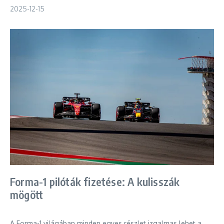
2025-12-15
Forma-1 pilóták fizetése: A kulisszák
mögött
A Forma-1 világában minden egyes részlet izgalmas lehet a