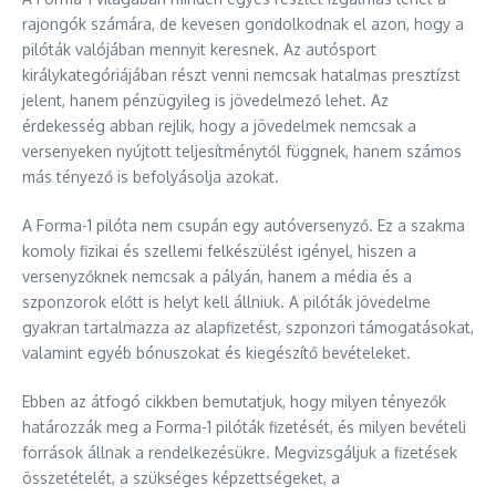
rajongók számára, de kevesen gondolkodnak el azon, hogy a
pilóták valójában mennyit keresnek. Az autósport
királykategóriájában részt venni nemcsak hatalmas presztízst
jelent, hanem pénzügyileg is jövedelmező lehet. Az
érdekesség abban rejlik, hogy a jövedelmek nemcsak a
versenyeken nyújtott teljesítménytől függnek, hanem számos
más tényező is befolyásolja azokat.
A Forma-1 pilóta nem csupán egy autóversenyző. Ez a szakma
komoly fizikai és szellemi felkészülést igényel, hiszen a
versenyzőknek nemcsak a pályán, hanem a média és a
szponzorok előtt is helyt kell állniuk. A pilóták jövedelme
gyakran tartalmazza az alapfizetést, szponzori támogatásokat,
valamint egyéb bónuszokat és kiegészítő bevételeket.
Ebben az átfogó cikkben bemutatjuk, hogy milyen tényezők
határozzák meg a Forma-1 pilóták fizetését, és milyen bevételi
források állnak a rendelkezésükre. Megvizsgáljuk a fizetések
összetételét, a szükséges képzettségeket, a