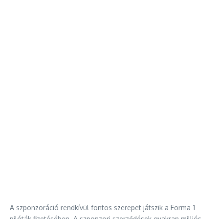
A szponzoráció rendkívül fontos szerepet játszik a Forma-1
pilóták fizetésében. A szponzori szerződések gyakran milliós