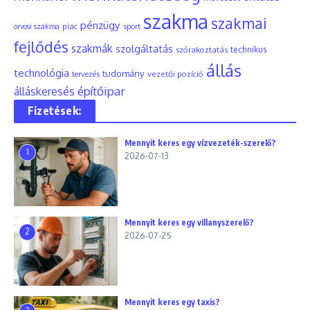
szakma
szakmai
pénzügy
piac
orvosi szakma
sport
fejlődés
szakmák
szolgáltatás
szórakoztatás
technikus
állás
technológia
tudomány
tervezés
vezetői pozíció
építőipar
álláskeresés
Fizetések:
Mennyit keres egy vízvezeték-szerelő?
1
2026-07-13
Mennyit keres egy villanyszerelő?
2
2026-07-25
Mennyit keres egy taxis?