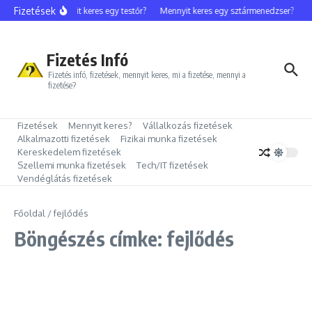
Ugrás a tartalomhoz
Fizetések
Mennyit keres egy testőr?
Mennyit keres egy sztármenedzser?
M
Fizetés Infó
Fizetés infó, fizetések, mennyit keres, mi a fizetése, mennyi a
fizetése?
Fizetések
Mennyit keres?
Vállalkozás fizetések
Alkalmazotti fizetések
Fizikai munka fizetések
Kereskedelem fizetések
Szellemi munka fizetések
Tech/IT fizetések
Vendéglátás fizetések
Főoldal
/
fejlődés
Böngészés címke: fejlődés