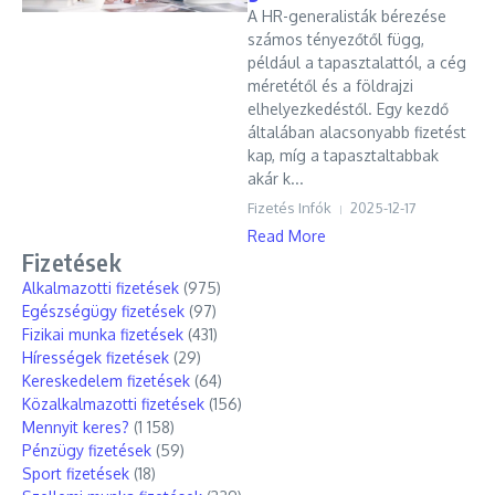
A HR-generalisták bérezése
számos tényezőtől függ,
például a tapasztalattól, a cég
méretétől és a földrajzi
elhelyezkedéstől. Egy kezdő
általában alacsonyabb fizetést
kap, míg a tapasztaltabbak
akár k...
Fizetés Infók
2025-12-17
Read More
Fizetések
Alkalmazotti fizetések
(975)
Egészségügy fizetések
(97)
Fizikai munka fizetések
(431)
Hírességek fizetések
(29)
Kereskedelem fizetések
(64)
Közalkalmazotti fizetések
(156)
Mennyit keres?
(1 158)
Pénzügy fizetések
(59)
Sport fizetések
(18)