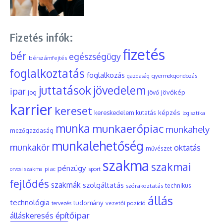
Fizetés infók:
fizetés
bér
egészségügy
bérszámfejtés
foglalkoztatás
foglalkozás
gyermekgondozás
gazdaság
juttatások
jövedelem
ipar
jövőkép
jog
jövő
karrier
kereset
képzés
kereskedelem
kutatás
logisztika
munka
munkaerőpiac
munkahely
mezőgazdaság
munkalehetőség
munkakör
oktatás
művészet
szakma
szakmai
pénzügy
piac
orvosi szakma
sport
fejlődés
szakmák
szolgáltatás
szórakoztatás
technikus
állás
technológia
tudomány
tervezés
vezetői pozíció
építőipar
álláskeresés