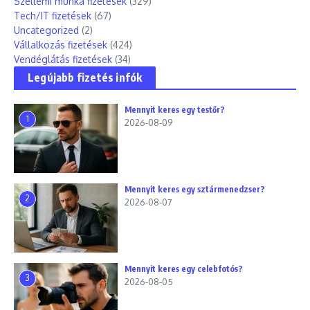
Szellemi munka fizetések
(329)
Tech/IT fizetések
(67)
Uncategorized
(2)
Vállalkozás fizetések
(424)
Vendéglátás fizetések
(34)
Legújabb fizetés infók
Mennyit keres egy testőr?
1
2026-08-09
Mennyit keres egy sztármenedzser?
2
2026-08-07
Mennyit keres egy celebfotós?
3
2026-08-05