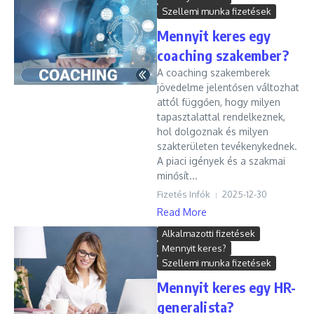
Szellemi munka fizetések
Mennyit keres egy
coaching szakember?
A coaching szakemberek
jövedelme jelentősen változhat
attól függően, hogy milyen
tapasztalattal rendelkeznek,
hol dolgoznak és milyen
szakterületen tevékenykednek.
A piaci igények és a szakmai
minősít...
Fizetés Infók
2025-12-30
Read More
Alkalmazotti fizetések
Mennyit keres?
Szellemi munka fizetések
Mennyit keres egy HR-
generalista?