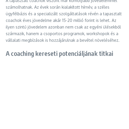
A tapasztalt coachok viszont már komolyabb jövedelemmel
számolhatnak. Az évek során kialakított hírnév, a széles
ügyfélbázis és a specializált szolgáltatások révén a tapasztalt
coachok éves jövedelme akár 15-20 millió forint is lehet. Az
ilyen szintű jövedelem azonban nem csak az egyéni ülésekből
származik, hanem a csoportos programok, workshopok és a
vállalati megbízások is hozzájárulnak a bevétel növeléséhez.
A coaching kereseti potenciáljának titkai