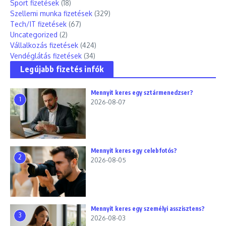
Sport fizetések
(18)
Szellemi munka fizetések
(329)
Tech/IT fizetések
(67)
Uncategorized
(2)
Vállalkozás fizetések
(424)
Vendéglátás fizetések
(34)
Legújabb fizetés infók
Mennyit keres egy sztármenedzser?
1
2026-08-07
Mennyit keres egy celebfotós?
2
2026-08-05
Mennyit keres egy személyi asszisztens?
3
2026-08-03