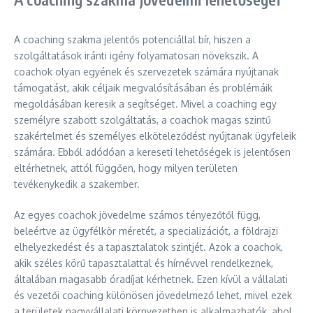
A coaching szakma jelentős potenciállal bír, hiszen a
szolgáltatások iránti igény folyamatosan növekszik. A
coachok olyan egyének és szervezetek számára nyújtanak
támogatást, akik céljaik megvalósításában és problémáik
megoldásában keresik a segítséget. Mivel a coaching egy
személyre szabott szolgáltatás, a coachok magas szintű
szakértelmet és személyes elköteleződést nyújtanak ügyfeleik
számára. Ebből adódóan a kereseti lehetőségek is jelentősen
eltérhetnek, attól függően, hogy milyen területen
tevékenykedik a szakember.
Az egyes coachok jövedelme számos tényezőtől függ,
beleértve az ügyfélkör méretét, a specializációt, a földrajzi
elhelyezkedést és a tapasztalatok szintjét. Azok a coachok,
akik széles körű tapasztalattal és hírnévvel rendelkeznek,
általában magasabb óradíjat kérhetnek. Ezen kívül a vállalati
és vezetői coaching különösen jövedelmező lehet, mivel ezek
a területek nagyvállalati környezetben is alkalmazhatók, ahol