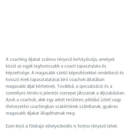
A coaching díjakat számos tényező befolyásolja, amelyek
közül az egyik legfontosabb a coach tapasztalata és
képzettsége. A magasabb szintű képesítésekkel rendelkező és
hosszú évek tapasztalatával bíró coachok általában
magasabb díjat kérhetnek. Továbbá, a specializáció és a
személyes hírnév is jelentős szerepet játszanak a díjszabásban.
Azok a coachok, akik egy adott területen, például üzleti vagy
életvezetési coachingban szakértőnek számítanak, gyakran
magasabb díjakat állapíthatnak meg.
Ezen kívül a földrajzi elhelyezkedés is fontos tényező lehet.