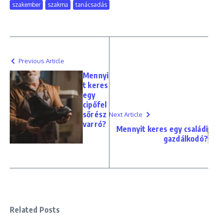
szakember
szakma
tanácsadás
Previous Article
Mennyi
t keres
egy
cipőfel
sőrész
Next Article
varró?
Mennyit keres egy családi
gazdálkodó?
Related Posts