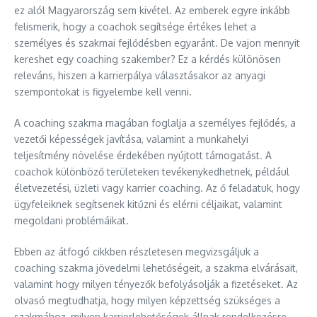
ez alól Magyarország sem kivétel. Az emberek egyre inkább
felismerik, hogy a coachok segítsége értékes lehet a
személyes és szakmai fejlődésben egyaránt. De vajon mennyit
kereshet egy coaching szakember? Ez a kérdés különösen
releváns, hiszen a karrierpálya választásakor az anyagi
szempontokat is figyelembe kell venni.
A coaching szakma magában foglalja a személyes fejlődés, a
vezetői képességek javítása, valamint a munkahelyi
teljesítmény növelése érdekében nyújtott támogatást. A
coachok különböző területeken tevékenykedhetnek, például
életvezetési, üzleti vagy karrier coaching. Az ő feladatuk, hogy
ügyfeleiknek segítsenek kitűzni és elérni céljaikat, valamint
megoldani problémáikat.
Ebben az átfogó cikkben részletesen megvizsgáljuk a
coaching szakma jövedelmi lehetőségeit, a szakma elvárásait,
valamint hogy milyen tényezők befolyásolják a fizetéseket. Az
olvasó megtudhatja, hogy milyen képzettség szükséges a
szakmához, milyen karrierlehetőségek állnak rendelkezésre,