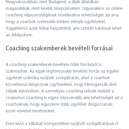
Nagyvárosokban, mint Budapest, a díjak általában
magasabbak, mint kisebb településeken. Ugyanakkor az online
coaching népszerűségének növekedése lehetőséget ad arra,
hogy a coachok szélesebb körben elérjék ügyfeleiket,
függetlenül azok fizikai helyzetétől, ami szintén hatással lehet
az árképzésre.
Coaching szakemberek bevételi forrásai
A coaching szakemberek bevétele több forrásból is
származhat. Az egyik legfontosabb bevételi forrás az egyéni
ügyfelek számára nyújtott szolgáltatás, ahol a coachok
közvetlenül dolgoznak ügyfeleikkel, hogy támogassák őket
céljaik elérésében. A személyes coaching ülések mellett a
csoportos coaching is egyre népszerűbb, ami lehetőséget ad a
coachoknak, hogy egyszerre több ügyféllel dolgozzanak,
ezzel növelve bevételüket.
Ezen kívül a vállalati környezetben nyújtott szolgáltatások is