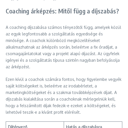
Coaching árképzés: Mitől függ a díjszabás?
A coaching díjszabása számos tényezőtől függ, amelyek közül
az egyik legfontosabb a szolgáltatás egyedisége és
minősége. A coachok különböző megközelítéseket
alkalmazhatnak az árképzés során, beleértve a fix óradíjat, a
csomagajánlatokat vagy a projekt alapú díjazást. Az ügyfelek
igényei és a szolgáltatás típusa szintén nagyban befolyásolja
az árképzést.
Ezen kívül a coachok számára fontos, hogy figyelembe vegyék
saját költségeiket is, beleértve az irodabérletet, a
marketingköltségeket és a szakmai továbbképzések díjait. A
díjszabás kialakítása során a coachoknak mérlegelniük kell,
hogy a felszámított díjak fedezik-e ezeket a költségeket, és
lehetővé teszik-e a kívánt profit elérését.
Díjtényező
Hatás a díjszabásra