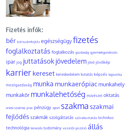
Fizetés infók:
fizetés
bér
egészségügy
bérszámfejtés
foglalkoztatás
foglalkozás
gyermekgondozás
gazdaság
juttatások
jövedelem
ipar
jövőkép
jog
jövő
karrier
kereset
képzés
kereskedelem
kutatás
logisztika
munka
munkaerőpiac
munkahely
mezőgazdaság
munkalehetőség
munkakör
oktatás
művészet
szakma
szakmai
pénzügy
piac
orvosi szakma
sport
fejlődés
szakmák
szolgáltatás
szórakoztatás
technikus
állás
technológia
tudomány
tervezés
vezetői pozíció