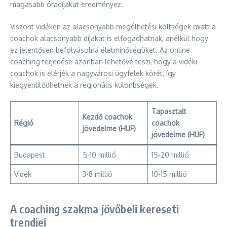
magasabb óradíjakat eredményez.
Viszont vidéken az alacsonyabb megélhetési költségek miatt a
coachok alacsonyabb díjakat is elfogadhatnak, anélkül hogy
ez jelentősen befolyásolná életminőségüket. Az online
coaching terjedése azonban lehetővé teszi, hogy a vidéki
coachok is elérjék a nagyvárosi ügyfelek körét, így
kiegyenlítődhetnek a regionális különbségek.
Tapasztalt
Kezdő coachok
Régió
coachok
jövedelme (HUF)
jövedelme (HUF)
Budapest
5-10 millió
15-20 millió
Vidék
3-8 millió
10-15 millió
A coaching szakma jövőbeli kereseti
trendjei