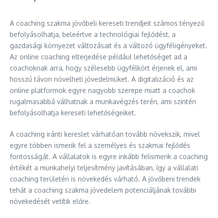
A coaching szakma jövőbeli kereseti trendjeit számos tényező
befolyásolhatja, beleértve a technológiai fejlődést, a
gazdasági környezet változásait és a változó ügyféligényeket.
Az online coaching elterjedése például lehetőséget ad a
coachoknak arra, hogy szélesebb ügyfélkört érjenek el, ami
hosszú távon növelheti jövedelmüket. A digitalizáció és az
online platformok egyre nagyobb szerepe miatt a coachok
rugalmasabbá válhatnak a munkavégzés terén, ami szintén
befolyásolhatja kereseti lehetőségeiket.
A coaching iránti kereslet várhatóan tovább növekszik, mivel
egyre többen ismerik fel a személyes és szakmai fejlődés
fontosságát. A vállalatok is egyre inkább felismerik a coaching
értékét a munkahelyi teljesítmény javításában, így a vállalati
coaching területén is növekedés várható. A jövőbeni trendek
tehát a coaching szakma jövedelem potenciáljának további
növekedését vetítik előre.