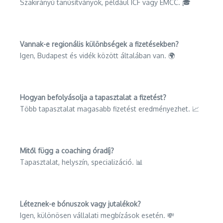
Szakirányú tanúsítványok, például ICF vagy EMCC. 🎓
Vannak-e regionális különbségek a fizetésekben?
Igen, Budapest és vidék között általában van. 🌍
Hogyan befolyásolja a tapasztalat a fizetést?
Több tapasztalat magasabb fizetést eredményezhet. 📈
Mitől függ a coaching óradíj?
Tapasztalat, helyszín, specializáció. 📊
Léteznek-e bónuszok vagy jutalékok?
Igen, különösen vállalati megbízások esetén. 💸