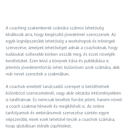
A coaching szakemberek számára számos lehetőség
kínálkozik arra, hogy kiegészítő jövedelmet szerezzenek. Az
egyik legnépszerűbb lehetőség a workshopok és tréningek
szervezése, amelyek lehetőséget adnak a coachoknak, hogy
tudásukat szélesebb körben osszák meg, és ezzel növeljék
bevételüket. Ezen kívül a könyvek írása és publikálása is
jelentős jövedelemforrás lehet, különösen azok számára, akik
már nevet szereztek a szakmában.
A coachok emellett tanácsadói szerepet is betölthetnek
különböző szervezeteknél, vagy akár oktatási intézményekben
is taníthatnak. Ez nemcsak bevételi forrást jelent, hanem növeli
a coach szakmai hírnevét és megítélését is. Az online
tanfolyamok és webináriumok szervezése szintén egyre
népszerűbb, mivel ezek lehetővé teszik a coachok számára,
hogy globálisan elérjék ügyfeleiket.