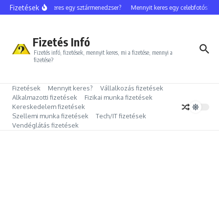
Ugrás a tartalomhoz
Fizetések
Mennyit keres egy sztármenedzser?
Mennyit keres egy celebfotós?
M
Fizetés Infó
Fizetés infó, fizetések, mennyit keres, mi a fizetése, mennyi a
fizetése?
Fizetések
Mennyit keres?
Vállalkozás fizetések
Alkalmazotti fizetések
Fizikai munka fizetések
Kereskedelem fizetések
Szellemi munka fizetések
Tech/IT fizetések
Vendéglátás fizetések