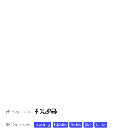
Megosztás
Címkézve:
coaching
fejlődés
fizetés
jövő
karrier