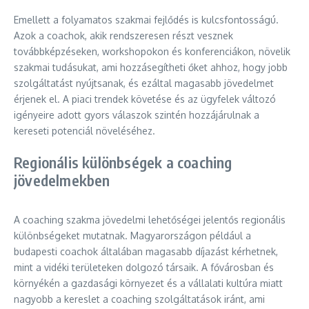
Emellett a folyamatos szakmai fejlődés is kulcsfontosságú.
Azok a coachok, akik rendszeresen részt vesznek
továbbképzéseken, workshopokon és konferenciákon, növelik
szakmai tudásukat, ami hozzásegítheti őket ahhoz, hogy jobb
szolgáltatást nyújtsanak, és ezáltal magasabb jövedelmet
érjenek el. A piaci trendek követése és az ügyfelek változó
igényeire adott gyors válaszok szintén hozzájárulnak a
kereseti potenciál növeléséhez.
Regionális különbségek a coaching
jövedelmekben
A coaching szakma jövedelmi lehetőségei jelentős regionális
különbségeket mutatnak. Magyarországon például a
budapesti coachok általában magasabb díjazást kérhetnek,
mint a vidéki területeken dolgozó társaik. A fővárosban és
környékén a gazdasági környezet és a vállalati kultúra miatt
nagyobb a kereslet a coaching szolgáltatások iránt, ami