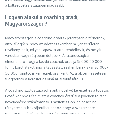
a költségvetés általában magasabb.
Hogyan alakul a coaching óradíj
Magyarországon?
Magyarországon a coaching óradíjak jelentősen eltérhetnek,
attól függően, hogy az adott szakember milyen területen
tevékenykedik, milyen tapasztalattal rendelkezik, és melyik
városban vagy régióban dolgozik. Általánosságban
elmondható, hogy a kezdő coachok óradíja 15 000-20 000
forint körül alakul, míg a tapasztalt szakemberek akár 30 000-
50 000 forintot is kérhetnek óránként. Az árak természetesen
függhetnek a kereslet és kínálat alakulásától is.
A coaching szolgáltatások iránti növekvő kereslet és a tudatos
ügyfélkör bővülése miatt a coachok óradíjai a jövőben további
növekedésre számíthatnak. Emellett az online coaching
térnyerése is hozzájárulhat ahhoz, hogy a szakemberek
rugalmasabbá váljanak a díjazás terén, hiszen az online