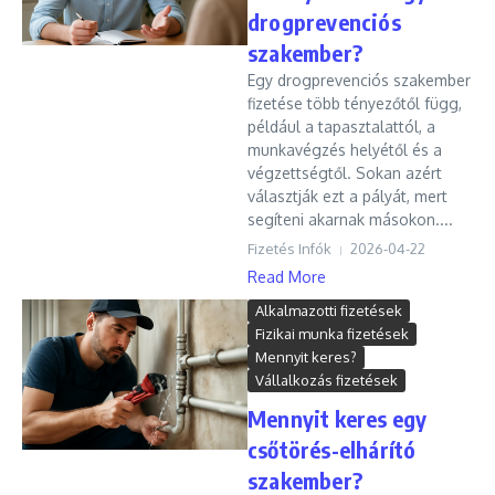
drogprevenciós
szakember?
Egy drogprevenciós szakember
fizetése több tényezőtől függ,
például a tapasztalattól, a
munkavégzés helyétől és a
végzettségtől. Sokan azért
választják ezt a pályát, mert
segíteni akarnak másokon....
Fizetés Infók
2026-04-22
Read More
Alkalmazotti fizetések
Fizikai munka fizetések
Mennyit keres?
Vállalkozás fizetések
Mennyit keres egy
csőtörés-elhárító
szakember?