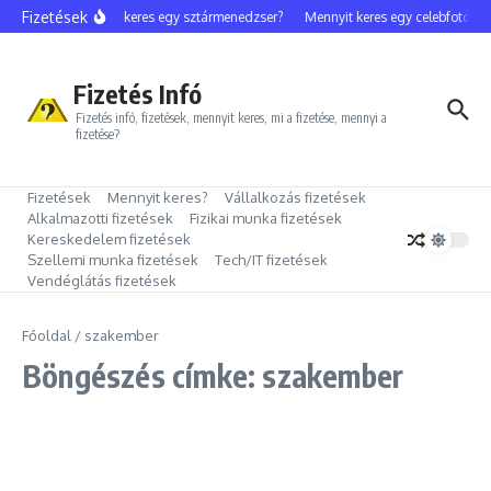
Ugrás a tartalomhoz
Fizetések
Mennyit keres egy sztármenedzser?
Mennyit keres egy celebfotós?
Fizetés Infó
Fizetés infó, fizetések, mennyit keres, mi a fizetése, mennyi a
fizetése?
Fizetések
Mennyit keres?
Vállalkozás fizetések
Alkalmazotti fizetések
Fizikai munka fizetések
Kereskedelem fizetések
Szellemi munka fizetések
Tech/IT fizetések
Vendéglátás fizetések
Főoldal
/
szakember
Böngészés címke: szakember