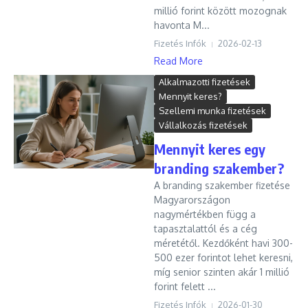
millió forint között mozognak
havonta M...
Fizetés Infók
2026-02-13
Read More
Alkalmazotti fizetések
Mennyit keres?
Szellemi munka fizetések
Vállalkozás fizetések
Mennyit keres egy
branding szakember?
A branding szakember fizetése
Magyarországon
nagymértékben függ a
tapasztalattól és a cég
méretétől. Kezdőként havi 300-
500 ezer forintot lehet keresni,
míg senior szinten akár 1 millió
forint felett ...
Fizetés Infók
2026-01-30