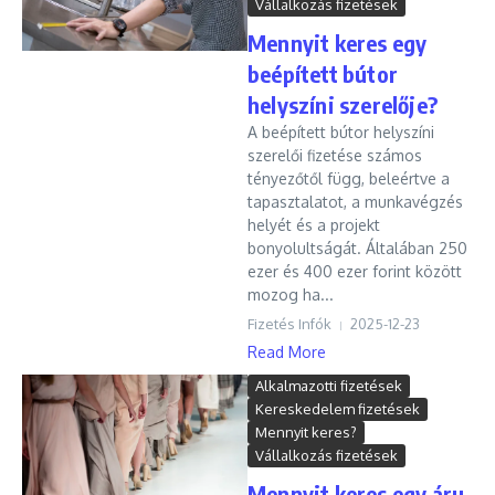
Vállalkozás fizetések
Mennyit keres egy
beépített bútor
helyszíni szerelője?
A beépített bútor helyszíni
szerelői fizetése számos
tényezőtől függ, beleértve a
tapasztalatot, a munkavégzés
helyét és a projekt
bonyolultságát. Általában 250
ezer és 400 ezer forint között
mozog ha...
Fizetés Infók
2025-12-23
Read More
Alkalmazotti fizetések
Kereskedelem fizetések
Mennyit keres?
Vállalkozás fizetések
Mennyit keres egy áru-