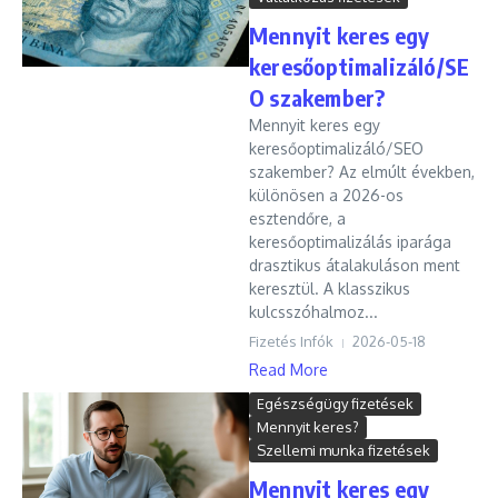
Mennyit keres egy
keresőoptimalizáló/SE
O szakember?
Mennyit keres egy
keresőoptimalizáló/SEO
szakember? Az elmúlt években,
különösen a 2026-os
esztendőre, a
keresőoptimalizálás iparága
drasztikus átalakuláson ment
keresztül. A klasszikus
kulcsszóhalmoz...
Fizetés Infók
2026-05-18
Read More
Egészségügy fizetések
Mennyit keres?
Szellemi munka fizetések
Mennyit keres egy