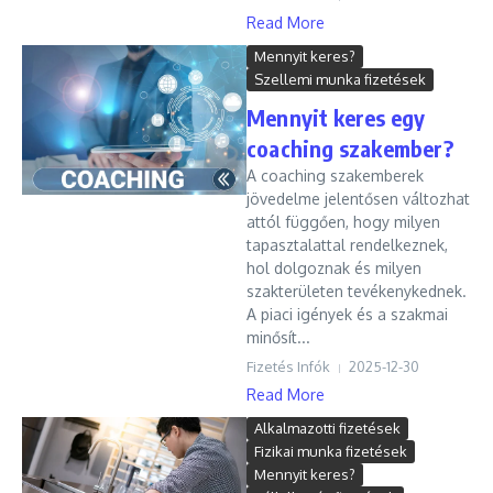
Read More
Mennyit keres?
Szellemi munka fizetések
Mennyit keres egy
coaching szakember?
A coaching szakemberek
jövedelme jelentősen változhat
attól függően, hogy milyen
tapasztalattal rendelkeznek,
hol dolgoznak és milyen
szakterületen tevékenykednek.
A piaci igények és a szakmai
minősít...
Fizetés Infók
2025-12-30
Read More
Alkalmazotti fizetések
Fizikai munka fizetések
Mennyit keres?