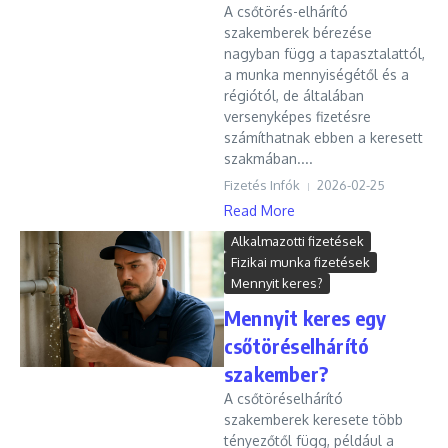
A csőtörés-elhárító
szakemberek bérezése
nagyban függ a tapasztalattól,
a munka mennyiségétől és a
régiótól, de általában
versenyképes fizetésre
számíthatnak ebben a keresett
szakmában....
Fizetés Infók
2026-02-25
Read More
Alkalmazotti fizetések
Fizikai munka fizetések
Mennyit keres?
Mennyit keres egy
csőtöréselhárító
szakember?
A csőtöréselhárító
szakemberek keresete több
tényezőtől függ, például a