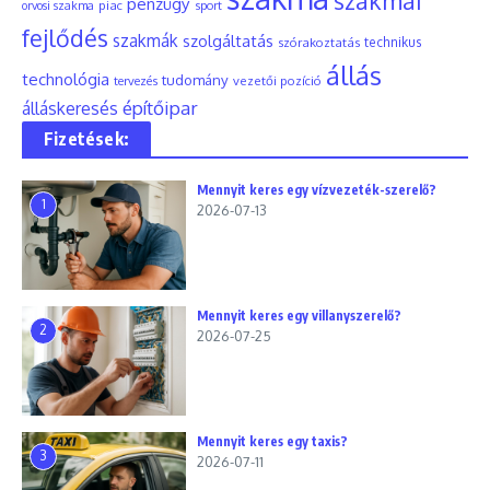
szakmai
pénzügy
piac
orvosi szakma
sport
fejlődés
szakmák
szolgáltatás
szórakoztatás
technikus
állás
technológia
tudomány
tervezés
vezetői pozíció
építőipar
álláskeresés
Fizetések:
Mennyit keres egy vízvezeték-szerelő?
1
2026-07-13
Mennyit keres egy villanyszerelő?
2
2026-07-25
Mennyit keres egy taxis?
3
2026-07-11