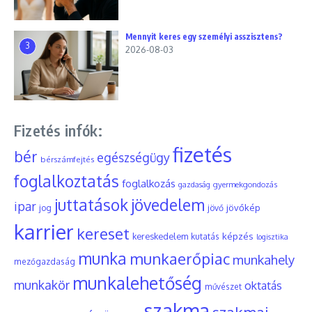
Mennyit keres egy személyi asszisztens?
3
2026-08-03
Fizetés infók:
fizetés
bér
egészségügy
bérszámfejtés
foglalkoztatás
foglalkozás
gyermekgondozás
gazdaság
juttatások
jövedelem
ipar
jövőkép
jog
jövő
karrier
kereset
képzés
kereskedelem
kutatás
logisztika
munka
munkaerőpiac
munkahely
mezőgazdaság
munkalehetőség
munkakör
oktatás
művészet
szakma