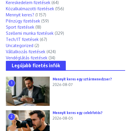
Kereskedelem fizetések
(64)
Közalkalmazotti fizetések
(156)
Mennyit keres?
(1 157)
Pénzügy fizetések
(59)
Sport fizetések
(18)
Szellemi munka fizetések
(329)
Tech/IT fizetések
(67)
Uncategorized
(2)
Vállalkozás fizetések
(424)
Vendéglátás fizetések
(34)
Legújabb fizetés infók
Mennyit keres egy sztármenedzser?
1
2026-08-07
Mennyit keres egy celebfotós?
2
2026-08-05