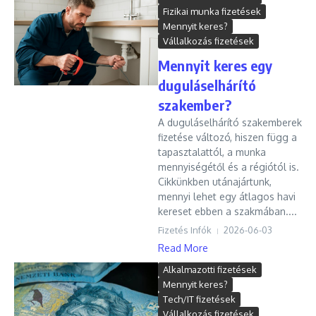
Fizikai munka fizetések
Mennyit keres?
Vállalkozás fizetések
Mennyit keres egy
duguláselhárító
szakember?
A duguláselhárító szakemberek
fizetése változó, hiszen függ a
tapasztalattól, a munka
mennyiségétől és a régiótól is.
Cikkünkben utánajártunk,
mennyi lehet egy átlagos havi
kereset ebben a szakmában....
Fizetés Infók
2026-06-03
Read More
Alkalmazotti fizetések
Mennyit keres?
Tech/IT fizetések
Vállalkozás fizetések