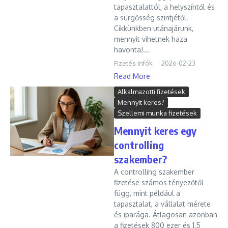
tapasztalattól, a helyszíntől és
a sürgősség szintjétől.
Cikkünkben utánajárunk,
mennyit vihetnek haza
havonta!...
Fizetés Infók
2026-02-23
Read More
Alkalmazotti fizetések
Mennyit keres?
Szellemi munka fizetések
Mennyit keres egy
controlling
szakember?
A controlling szakember
fizetése számos tényezőtől
függ, mint például a
tapasztalat, a vállalat mérete
és iparága. Átlagosan azonban
a fizetések 800 ezer és 1,5