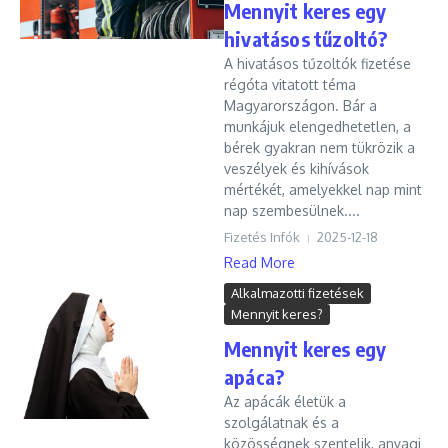
Mennyit keres egy
hivatásos tűzoltó?
A hivatásos tűzoltók fizetése
régóta vitatott téma
Magyarországon. Bár a
munkájuk elengedhetetlen, a
bérek gyakran nem tükrözik a
veszélyek és kihívások
mértékét, amelyekkel nap mint
nap szembesülnek....
Fizetés Infók
2025-12-18
Read More
Alkalmazotti fizetések
Mennyit keres?
Mennyit keres egy
apáca?
Az apácák életük a
szolgálatnak és a
közösségnek szentelik, anyagi