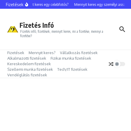
Ugrás a tartalomhoz
Fizetések
Mennyit keres egy celebfotós?
Mennyit keres egy személyi assziszt
Fizetés Infó
Fizetés infó, fizetések, mennyit keres, mi a fizetése, mennyi a
fizetése?
Fizetések
Mennyit keres?
Vállalkozás fizetések
Alkalmazotti fizetések
Fizikai munka fizetések
Kereskedelem fizetések
Szellemi munka fizetések
Tech/IT fizetések
Vendéglátás fizetések