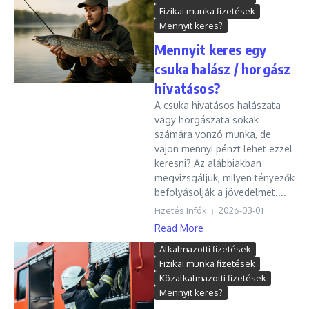
Fizikai munka fizetések
Mennyit keres?
Mennyit keres egy
csuka halász / horgász
hivatásos?
A csuka hivatásos halászata
vagy horgászata sokak
számára vonzó munka, de
vajon mennyi pénzt lehet ezzel
keresni? Az alábbiakban
megvizsgáljuk, milyen tényezők
befolyásolják a jövedelmet....
Fizetés Infók
2026-03-01
Read More
Alkalmazotti fizetések
Fizikai munka fizetések
Közalkalmazotti fizetések
Mennyit keres?