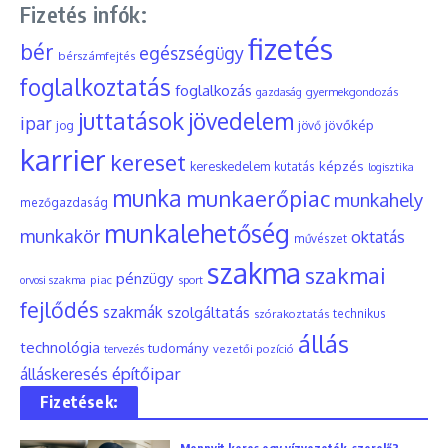
Fizetés infók:
fizetés
bér
egészségügy
bérszámfejtés
foglalkoztatás
foglalkozás
gyermekgondozás
gazdaság
juttatások
jövedelem
ipar
jövőkép
jog
jövő
karrier
kereset
képzés
kereskedelem
kutatás
logisztika
munka
munkaerőpiac
munkahely
mezőgazdaság
munkalehetőség
munkakör
oktatás
művészet
szakma
szakmai
pénzügy
piac
orvosi szakma
sport
fejlődés
szakmák
szolgáltatás
szórakoztatás
technikus
állás
technológia
tudomány
tervezés
vezetői pozíció
építőipar
álláskeresés
Fizetések: