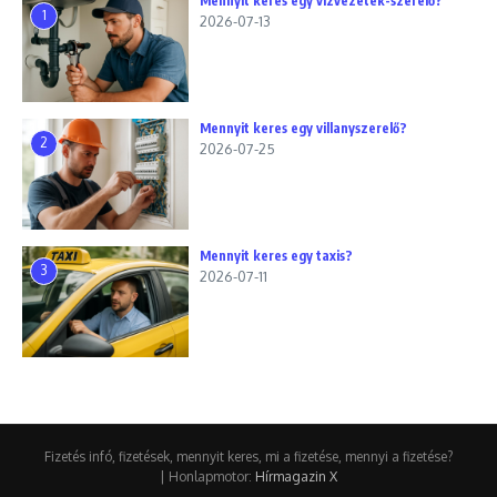
Mennyit keres egy vízvezeték-szerelő?
1
2026-07-13
Mennyit keres egy villanyszerelő?
2
2026-07-25
Mennyit keres egy taxis?
3
2026-07-11
Fizetés infó, fizetések, mennyit keres, mi a fizetése, mennyi a fizetése?
| Honlapmotor:
Hírmagazin X