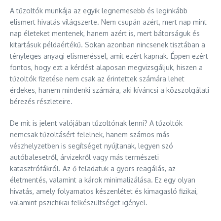
A tűzoltók munkája az egyik legnemesebb és leginkább
elismert hivatás világszerte. Nem csupán azért, mert nap mint
nap életeket mentenek, hanem azért is, mert bátorságuk és
kitartásuk példaértékű. Sokan azonban nincsenek tisztában a
tényleges anyagi elismeréssel, amit ezért kapnak. Éppen ezért
fontos, hogy ezt a kérdést alaposan megvizsgáljuk, hiszen a
tűzoltók fizetése nem csak az érintettek számára lehet
érdekes, hanem mindenki számára, aki kíváncsi a közszolgálati
bérezés részleteire.
De mit is jelent valójában tűzoltónak lenni? A tűzoltók
nemcsak tűzoltásért felelnek, hanem számos más
vészhelyzetben is segítséget nyújtanak, legyen szó
autóbalesetről, árvizekről vagy más természeti
katasztrófákról. Az ő feladatuk a gyors reagálás, az
életmentés, valamint a károk minimalizálása. Ez egy olyan
hivatás, amely folyamatos készenlétet és kimagasló fizikai,
valamint pszichikai felkészültséget igényel.