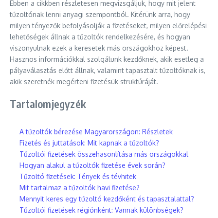
Ebben a cikkben részletesen megvizsgáljuk, hogy mit jelent
tűzoltónak lenni anyagi szempontból. Kitérünk arra, hogy
milyen tényezők befolyásolják a fizetéseket, milyen előrelépési
lehetőségek állnak a tűzoltók rendelkezésére, és hogyan
viszonyulnak ezek a keresetek más országokhoz képest.
Hasznos információkkal szolgálunk kezdőknek, akik esetleg a
pályaválasztás előtt állnak, valamint tapasztalt tűzoltóknak is,
akik szeretnék megérteni fizetésük struktúráját.
Tartalomjegyzék
A tűzoltók bérezése Magyarországon: Részletek
Fizetés és juttatások: Mit kapnak a tűzoltók?
Tűzoltói fizetések összehasonlítása más országokkal
Hogyan alakul a tűzoltók fizetése évek során?
Tűzoltó fizetések: Tények és tévhitek
Mit tartalmaz a tűzoltók havi fizetése?
Mennyit keres egy tűzoltó kezdőként és tapasztalattal?
Tűzoltói fizetések régiónként: Vannak különbségek?