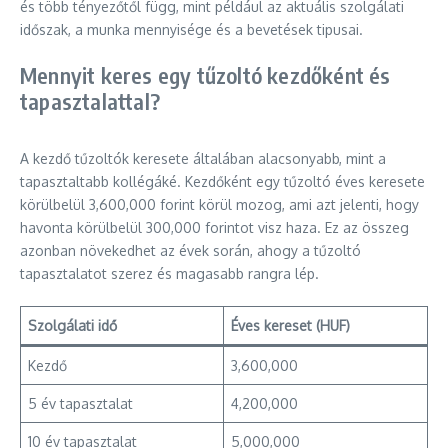
és több tényezőtől függ, mint például az aktuális szolgálati
időszak, a munka mennyisége és a bevetések tipusai.
Mennyit keres egy tűzoltó kezdőként és
tapasztalattal?
A kezdő tűzoltók keresete általában alacsonyabb, mint a
tapasztaltabb kollégáké. Kezdőként egy tűzoltó éves keresete
körülbelül 3,600,000 forint körül mozog, ami azt jelenti, hogy
havonta körülbelül 300,000 forintot visz haza. Ez az összeg
azonban növekedhet az évek során, ahogy a tűzoltó
tapasztalatot szerez és magasabb rangra lép.
Szolgálati idő
Éves kereset (HUF)
Kezdő
3,600,000
5 év tapasztalat
4,200,000
10 év tapasztalat
5,000,000