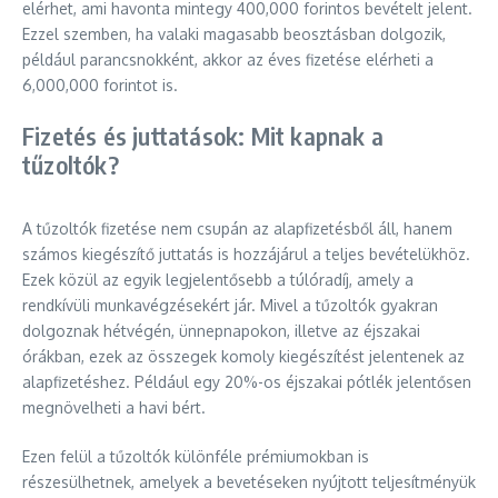
elérhet, ami havonta mintegy 400,000 forintos bevételt jelent.
Ezzel szemben, ha valaki magasabb beosztásban dolgozik,
például parancsnokként, akkor az éves fizetése elérheti a
6,000,000 forintot is.
Fizetés és juttatások: Mit kapnak a
tűzoltók?
A tűzoltók fizetése nem csupán az alapfizetésből áll, hanem
számos kiegészítő juttatás is hozzájárul a teljes bevételükhöz.
Ezek közül az egyik legjelentősebb a túlóradíj, amely a
rendkívüli munkavégzésekért jár. Mivel a tűzoltók gyakran
dolgoznak hétvégén, ünnepnapokon, illetve az éjszakai
órákban, ezek az összegek komoly kiegészítést jelentenek az
alapfizetéshez. Például egy 20%-os éjszakai pótlék jelentősen
megnövelheti a havi bért.
Ezen felül a tűzoltók különféle prémiumokban is
részesülhetnek, amelyek a bevetéseken nyújtott teljesítményük