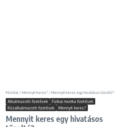
Főoldal
/
Mennyit keres?
/
Mennyit keres egy hivatásos tűzoltó?
Alkalmazotti fizetések
Fizikai munka fizetések
Közalkalmazotti fizetések
Mennyit keres?
Mennyit keres egy hivatásos