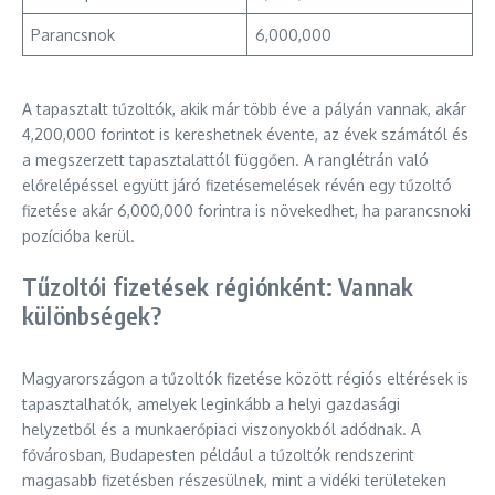
Parancsnok
6,000,000
A tapasztalt tűzoltók, akik már több éve a pályán vannak, akár
4,200,000 forintot is kereshetnek évente, az évek számától és
a megszerzett tapasztalattól függően. A ranglétrán való
előrelépéssel együtt járó fizetésemelések révén egy tűzoltó
fizetése akár 6,000,000 forintra is növekedhet, ha parancsnoki
pozícióba kerül.
Tűzoltói fizetések régiónként: Vannak
különbségek?
Magyarországon a tűzoltók fizetése között régiós eltérések is
tapasztalhatók, amelyek leginkább a helyi gazdasági
helyzetből és a munkaerőpiaci viszonyokból adódnak. A
fővárosban, Budapesten például a tűzoltók rendszerint
magasabb fizetésben részesülnek, mint a vidéki területeken