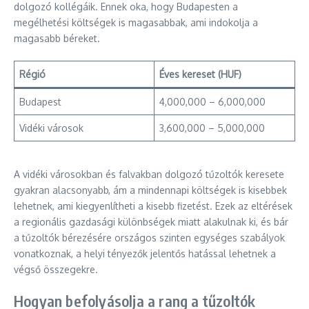
dolgozó kollégáik. Ennek oka, hogy Budapesten a
megélhetési költségek is magasabbak, ami indokolja a
magasabb béreket.
Régió
Éves kereset (HUF)
Budapest
4,000,000 – 6,000,000
Vidéki városok
3,600,000 – 5,000,000
A vidéki városokban és falvakban dolgozó tűzoltók keresete
gyakran alacsonyabb, ám a mindennapi költségek is kisebbek
lehetnek, ami kiegyenlítheti a kisebb fizetést. Ezek az eltérések
a regionális gazdasági különbségek miatt alakulnak ki, és bár
a tűzoltók bérezésére országos szinten egységes szabályok
vonatkoznak, a helyi tényezők jelentős hatással lehetnek a
végső összegekre.
Hogyan befolyásolja a rang a tűzoltók