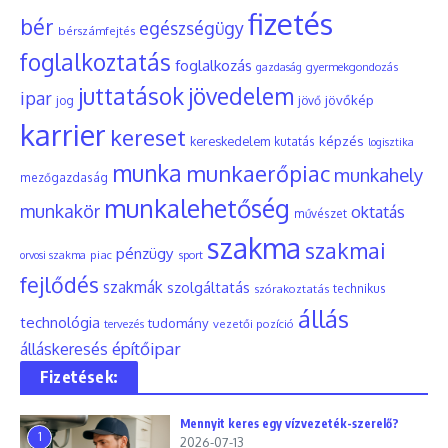
fizetés
bér
egészségügy
bérszámfejtés
foglalkoztatás
foglalkozás
gyermekgondozás
gazdaság
juttatások
jövedelem
ipar
jövőkép
jog
jövő
karrier
kereset
képzés
kereskedelem
kutatás
logisztika
munka
munkaerőpiac
munkahely
mezőgazdaság
munkalehetőség
munkakör
oktatás
művészet
szakma
szakmai
pénzügy
piac
orvosi szakma
sport
fejlődés
szakmák
szolgáltatás
szórakoztatás
technikus
állás
technológia
tudomány
tervezés
vezetői pozíció
építőipar
álláskeresés
Fizetések:
Mennyit keres egy vízvezeték-szerelő?
1
2026-07-13