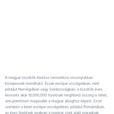
A magyar tűzoltók fizetése nemzetközi viszonylatban
közepesnek mondható. Észak-európai országokban, mint
például Norvégiában vagy Svédországban, a tűzoltók éves
keresete akár 10,000,000 forintnak megfelelő összeg is lehet,
ami jelentősen magasabb a magyar átlaghoz képest. Ezzel
szemben a kelet-európai országokban, például Romániában,
az éves fizetések gyakran a magyar szint alatt maradnak,