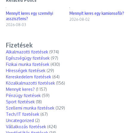
Related Posts
Mennyit keres egy személyi
Mennyit keres egy kamionsofőr?
asszisztens?
2026-08-02
2026-08-03
Fizetések
Alkalmazotti fizetések
(974)
Egészségügy fizetések
(97)
Fizikai munka fizetések
(430)
Hírességek fizetések
(29)
Kereskedelem fizetések
(64)
Közalkalmazotti fizetések
(156)
Mennyit keres?
(1 157)
Pénzügy fizetések
(59)
Sport fizetések
(18)
Szellemi munka fizetések
(329)
Tech/IT fizetések
(67)
Uncategorized
(2)
Vállalkozás fizetések
(424)
Vendéglátás fizetések
(34)