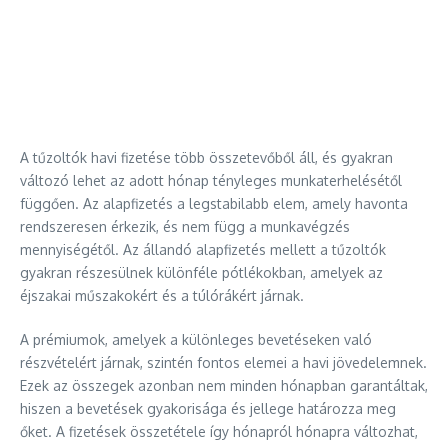
A tűzoltók havi fizetése több összetevőből áll, és gyakran
változó lehet az adott hónap tényleges munkaterhelésétől
függően. Az alapfizetés a legstabilabb elem, amely havonta
rendszeresen érkezik, és nem függ a munkavégzés
mennyiségétől. Az állandó alapfizetés mellett a tűzoltók
gyakran részesülnek különféle pótlékokban, amelyek az
éjszakai műszakokért és a túlórákért járnak.
A prémiumok, amelyek a különleges bevetéseken való
részvételért járnak, szintén fontos elemei a havi jövedelemnek.
Ezek az összegek azonban nem minden hónapban garantáltak,
hiszen a bevetések gyakorisága és jellege határozza meg
őket. A fizetések összetétele így hónapról hónapra változhat,