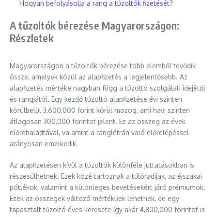
Hogyan befolyásolja a rang a tűzoltók fizetését?
A tűzoltók bérezése Magyarországon:
Részletek
Magyarországon a tűzoltók bérezése több elemből tevődik
össze, amelyek közül az alapfizetés a legjelentősebb. Az
alapfizetés mértéke nagyban függ a tűzoltó szolgálati idejétől
és rangjától. Egy kezdő tűzoltó alapfizetése évi szinten
körülbelül 3,600,000 forint körül mozog, ami havi szinten
átlagosan 300,000 forintot jelent. Ez az összeg az évek
előrehaladtával, valamint a ranglétrán való előrelépéssel
arányosan emelkedik.
Az alapfizetésen kívül a tűzoltók különféle juttatásokban is
részesülhetnek. Ezek közé tartoznak a túlóradíjak, az éjszakai
pótlékok, valamint a különleges bevetésekért járó prémiumok.
Ezek az összegek változó mértékűek lehetnek, de egy
tapasztalt tűzoltó éves keresete így akár 4,800,000 forintot is