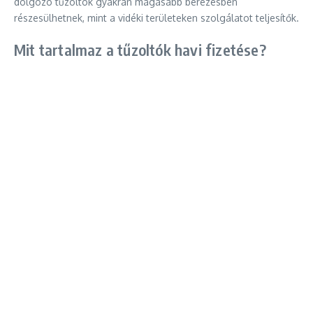
dolgozó tűzoltók gyakran magasabb bérezésben
részesülhetnek, mint a vidéki területeken szolgálatot teljesítők.
Mit tartalmaz a tűzoltók havi fizetése?