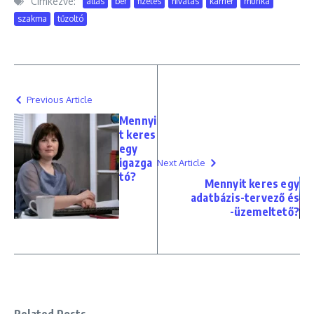
Címkézve:
állás
bér
fizetés
hivatás
karrier
munka
szakma
tűzoltó
Previous Article
Mennyi
t keres
egy
igazga
Next Article
tó?
Mennyit keres egy
adatbázis-tervező és
-üzemeltető?