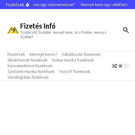
Ugrás a tartalomhoz
Fizetések
Mennyit keres egy sztármenedzser?
Mennyit keres egy celebfotós?
M
Fizetés Infó
Fizetés infó, fizetések, mennyit keres, mi a fizetése, mennyi a
fizetése?
Fizetések
Mennyit keres?
Vállalkozás fizetések
Alkalmazotti fizetések
Fizikai munka fizetések
Kereskedelem fizetések
Szellemi munka fizetések
Tech/IT fizetések
Vendéglátás fizetések