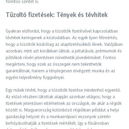
forintos szintet is.
Tűzoltó fizetések: Tények és tévhitek
Gyakran előfordul, hogy a tűzoltók fizetésével kapcsolatban
tévhitek keringenek a köztudatban. Az egyik ilyen félreértés,
hogy a tűzoltók kizárólag az alapfizetésükből élnek. Valójában
azonban, mint azt korábban láttuk, a juttatások, prémiumok és
pótlékok révén jelentősen növelhetik jövedelmüket. Fontos
megérteni, hogy ezek az összegek nem tekinthetők
garantáltnak, hanem a ténylegesen elvégzett munka és az
egyéni teljesítmény függvényei.
Egy másik tévhit, hogy a tűzoltók fizetése mindenhol egyenlő.
Az előző részben látottak alapján azonban világos, hogy a
fizetések jelentősen eltérhetnek az országok, de akár a régiók
között is. Magyarország különböző régióiban például a helyi
gazdasági helyzet és a munkaerőpiaci viszonyok szintén
befolyásolhatják a fizetések mértékét, így a fővárosban