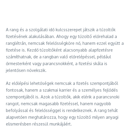
A rang és a szolgálati idő kulcsszerepet játszik a tűzoltók
fizetésének alakulásában. Ahogy egy tűzoltó előrehalad a
ranglétrán, nemcsak felelősségköre nő, hanem ezzel együtt a
fizetése is. Kezdő tűzoltóként alacsonyabb alapfizetésre
számíthatnak, de a rangban való előrelépéssel, például
őrmesterként vagy parancsnokként, a fizetési skála is
jelentősen növekszik.
Az előlépési lehetőségek nemcsak a fizetés szempontjából
fontosak, hanem a szakmai karrier és a személyes fejlődés
szempontjából is. Azok a tűzoltók, akik elérik a parancsnoki
rangot, nemcsak magasabb fizetéssel, hanem nagyobb
befolyással és felelősséggel is rendelkeznek. A rang tehát
alapvetően meghatározza, hogy egy tűzoltó milyen anyagi
elismerésben részesül munkájáért.