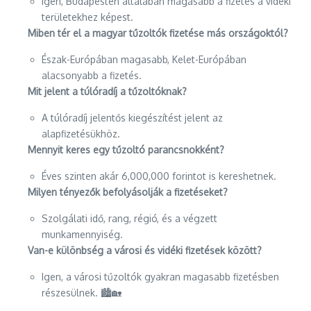
Igen, Budapesten általában magasabb a fizetés a vidéki
területekhez képest.
Miben tér el a magyar tűzoltók fizetése más országoktól?
Észak-Európában magasabb, Kelet-Európában
alacsonyabb a fizetés.
Mit jelent a túlóradíj a tűzoltóknak?
A túlóradíj jelentős kiegészítést jelent az
alapfizetésükhöz.
Mennyit keres egy tűzoltó parancsnokként?
Éves szinten akár 6,000,000 forintot is kereshetnek.
Milyen tényezők befolyásolják a fizetéseket?
Szolgálati idő, rang, régió, és a végzett
munkamennyiség.
Van-e különbség a városi és vidéki fizetések között?
Igen, a városi tűzoltók gyakran magasabb fizetésben
részesülnek. 🏙️🏡