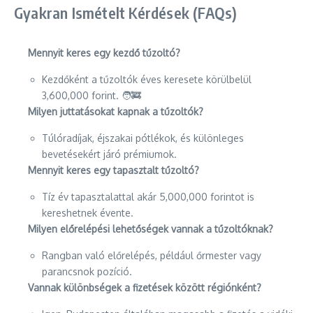
Gyakran Ismételt Kérdések (FAQs)
Mennyit keres egy kezdő tűzoltó?
Kezdőként a tűzoltók éves keresete körülbelül
3,600,000 forint. 🧑‍🚒
Milyen juttatásokat kapnak a tűzoltók?
Túlóradíjak, éjszakai pótlékok, és különleges
bevetésekért járó prémiumok.
Mennyit keres egy tapasztalt tűzoltó?
Tíz év tapasztalattal akár 5,000,000 forintot is
kereshetnek évente.
Milyen előrelépési lehetőségek vannak a tűzoltóknak?
Rangban való előrelépés, például őrmester vagy
parancsnok pozíció.
Vannak különbségek a fizetések között régiónként?