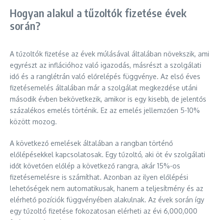
Hogyan alakul a tűzoltók fizetése évek
során?
A tűzoltók fizetése az évek múlásával általában növekszik, ami
egyrészt az inflációhoz való igazodás, másrészt a szolgálati
idő és a ranglétrán való előrelépés függvénye. Az első éves
fizetésemelés általában már a szolgálat megkezdése utáni
második évben bekövetkezik, amikor is egy kisebb, de jelentős
százalékos emelés történik. Ez az emelés jellemzően 5-10%
között mozog.
A következő emelések általában a rangban történő
előlépésekkel kapcsolatosak. Egy tűzoltó, aki öt év szolgálati
időt követően előlép a következő rangra, akár 15%-os
fizetésemelésre is számíthat. Azonban az ilyen előlépési
lehetőségek nem automatikusak, hanem a teljesítmény és az
elérhető pozíciók függvényében alakulnak. Az évek során így
egy tűzoltó fizetése fokozatosan elérheti az évi 6,000,000