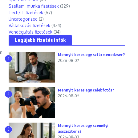
Szellemi munka fizetések
(329)
Tech/IT fizetések
(67)
Uncategorized
(2)
Vállalkozás fizetések
(424)
Vendéglátás fizetések
(34)
Legújabb fizetés infók
an
Mennyit keres egy sztármenedzser?
1
2026-08-07
s
Mennyit keres egy celebfotós?
2
2026-08-05
Mennyit keres egy személyi
3
asszisztens?
2026-08-03