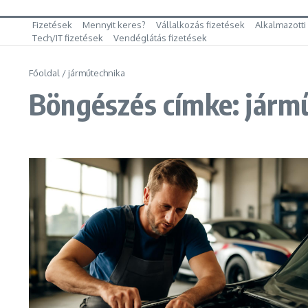
Fizetések
Mennyit keres?
Vállalkozás fizetések
Alkalmazotti
Tech/IT fizetések
Vendéglátás fizetések
Főoldal
/
járműtechnika
Böngészés címke: járm