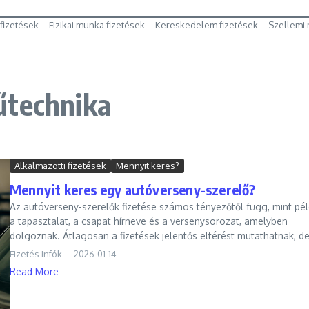
 fizetések
Fizikai munka fizetések
Kereskedelem fizetések
Szellemi 
űtechnika
Alkalmazotti fizetések
Mennyit keres?
Mennyit keres egy autóverseny-szerelő?
Az autóverseny-szerelők fizetése számos tényezőtől függ, mint pé
a tapasztalat, a csapat hírneve és a versenysorozat, amelyben
dolgoznak. Átlagosan a fizetések jelentős eltérést mutathatnak, de 
Fizetés Infók
2026-01-14
Read More