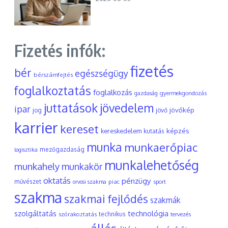
Fizetés infók:
fizetés
bér
egészségügy
bérszámfejtés
foglalkoztatás
foglalkozás
gyermekgondozás
gazdaság
juttatások
jövedelem
ipar
jövőkép
jog
jövő
karrier
kereset
képzés
kereskedelem
kutatás
munka
munkaerőpiac
mezőgazdaság
logisztika
munkalehetőség
munkahely
munkakör
oktatás
pénzügy
művészet
piac
orvosi szakma
sport
szakma
szakmai fejlődés
szakmák
szolgáltatás
technológia
szórakoztatás
technikus
tervezés