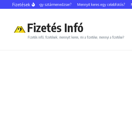
Ugrás a tartalomhoz
Fizetések
Mennyit keres egy sztármenedzser?
Mennyit keres egy celebfotós?
Men
Fizetés Infó
Fizetés infó, fizetések, mennyit keres, mi a fizetése, mennyi a fizetése?