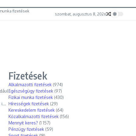
munka fizetések
szombat, augusztus 8, 2026
Fizetések
Alkalmazotti fizetések
(974)
ldául
Egészségügy fizetések
(97)
Fizikai munka fizetések
(430)
i...
Hírességek fizetések
(29)
Kereskedelem fizetések
(64)
Közalkalmazotti fizetések
(156)
Mennyit keres?
(1 157)
Pénzügy fizetések
(59)
Sport fizetések
(18)