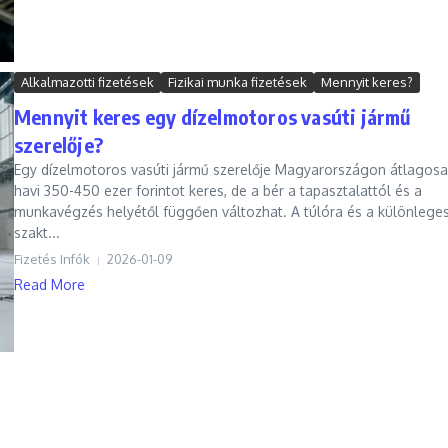
Alkalmazotti fizetések
Fizikai munka fizetések
Mennyit keres?
Mennyit keres egy dízelmotoros vasúti jármű
szerelője?
Egy dízelmotoros vasúti jármű szerelője Magyarországon átlagos
havi 350-450 ezer forintot keres, de a bér a tapasztalattól és a
munkavégzés helyétől függően változhat. A túlóra és a különlege
szakt...
Fizetés Infók
2026-01-09
Read More