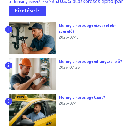
állás
építőipar
álláskeresés
tudomány
vezetői pozíció
Fizetések:
Mennyit keres egy vízvezeték-
1
szerelő?
2026-07-13
Mennyit keres egy villanyszerelő?
2
2026-07-25
Mennyit keres egy taxis?
3
2026-07-11