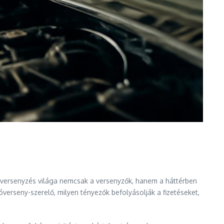
tóversenyzés világa nemcsak a versenyzők, hanem a háttérben
verseny-szerelő, milyen tényezők befolyásolják a fizetéseket,