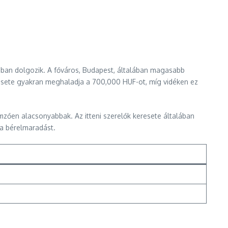
óban dolgozik. A főváros, Budapest, általában magasabb
eresete gyakran meghaladja a 700,000 HUF-ot, míg vidéken ez
lemzően alacsonyabbak. Az itteni szerelők keresete általában
 a bérelmaradást.