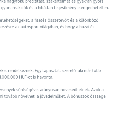
unka nagyfokú precizitást, szakértelmet és gyakran gyors
ors reakciók és a hibátlan teljesítmény elengedhetetlen.
rlehetőségeket, a fizetés összetevőit és a különböző
kezésre az autósport világában, és hogy a hazai és
kel rendelkeznek. Egy tapasztalt szerelő, aki már több
 1,000,000 HUF-ot is havonta.
a versenyek sűrűségével arányosan növekedhetnek. Azok a
mi tovább növelheti a jövedelmüket. A bónuszok összege