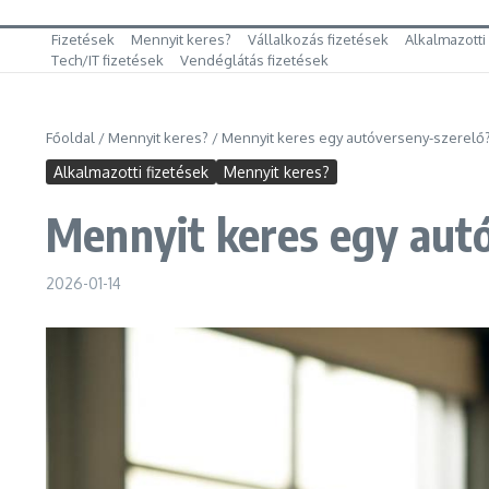
Fizetések
Mennyit keres?
Vállalkozás fizetések
Alkalmazotti
Tech/IT fizetések
Vendéglátás fizetések
Főoldal
/
Mennyit keres?
/
Mennyit keres egy autóverseny-szerelő
Alkalmazotti fizetések
Mennyit keres?
Mennyit keres egy aut
2026-01-14