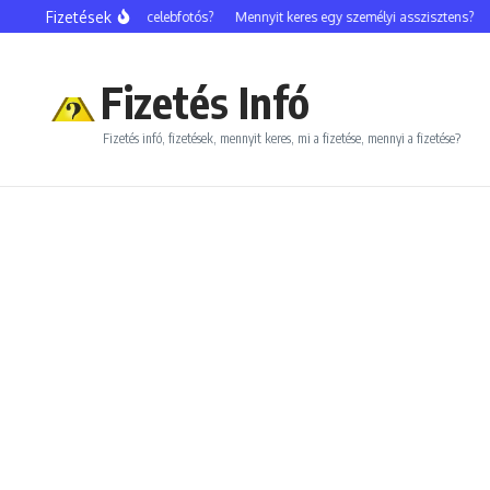
Ugrás a tartalomhoz
Fizetések
Mennyit keres egy celebfotós?
Mennyit keres egy személyi asszisztens?
Menn
Fizetés Infó
Fizetés infó, fizetések, mennyit keres, mi a fizetése, mennyi a fizetése?