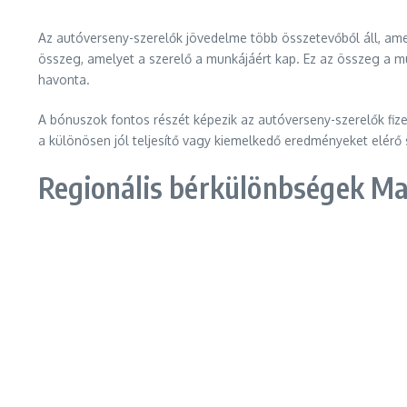
Az autóverseny-szerelők jövedelme több összetevőből áll, amely
összeg, amelyet a szerelő a munkájáért kap. Ez az összeg a m
havonta.
A bónuszok fontos részét képezik az autóverseny-szerelők fiz
a különösen jól teljesítő vagy kiemelkedő eredményeket elérő s
Regionális bérkülönbségek M