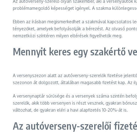
Az autóverseny-szerelő olyan szakember, aki a versenyautók ka
problémamegoldó képességet igényel. A szakma különlegessége
Ebben az írásban megismerkedhet a szakmával kapcsolatos legf
tényezőket, amelyek befolyásolják a bérezést. Az olvasó ponto
nemzetközi színtéren milyen eltérések figyelhetők meg.
Mennyit keres egy szakértő v
A versenyszezon alatt az autóverseny-szerelők fizetése jelent
szezonon át dolgozott, általában magasabb fizetést kap. Az il
A versenynaptár sűrűsége és a versenyek száma szintén befoly
szerelők, akik több versenyen is részt vesznek, gyakran bón
változhat, de gyakran eléri a havi alapfizetés 10-20%-át is.
Az autóverseny-szerelői fizet