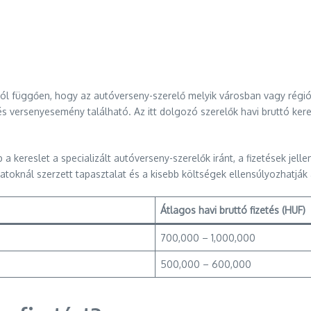
tól függően, hogy az autóverseny-szerelő melyik városban vagy régi
t és versenyesemény található. Az itt dolgozó szerelők havi bruttó k
a kereslet a specializált autóverseny-szerelők iránt, a fizetések jel
oknál szerzett tapasztalat és a kisebb költségek ellensúlyozhatják
Átlagos havi bruttó fizetés (HUF)
700,000 – 1,000,000
500,000 – 600,000