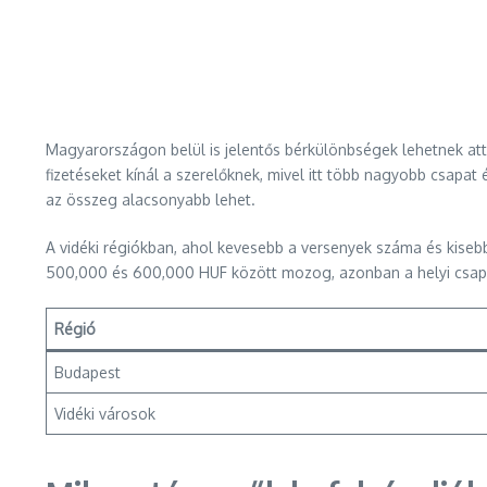
Magyarországon belül is jelentős bérkülönbségek lehetnek at
fizetéseket kínál a szerelőknek, mivel itt több nagyobb csapa
az összeg alacsonyabb lehet.
A vidéki régiókban, ahol kevesebb a versenyek száma és kisebb 
500,000 és 600,000 HUF között mozog, azonban a helyi csapat
Régió
Budapest
Vidéki városok