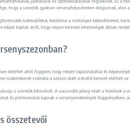
rbantartásával, javításával és optimalizálásával foglalkozik. Ez a m
, hogy a szerelők gyakran versenyhelyszíneken dolgoznak, ahol a gy
ontosabb tudnivalókkal, beleértve a szükséges képesítéseket, karrie
s képet kaphat arról, hogy milyen kereseti lehetőségek állnak rendel
ersenyszezonban?
ősen eltérhet attól függően, hogy milyen tapasztalattal és képességek
yen szakemberek számára a szezon alatt a bruttó kereset elérheti az
ásolja a szerelők bérezését. A szezonális jelleg miatt a fizetések 
uszokat és prémiumokat kapnak a versenyeredmények függvényében, a
és összetevői