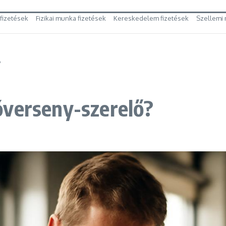
 fizetések
Fizikai munka fizetések
Kereskedelem fizetések
Szellemi 
?
óverseny-szerelő?