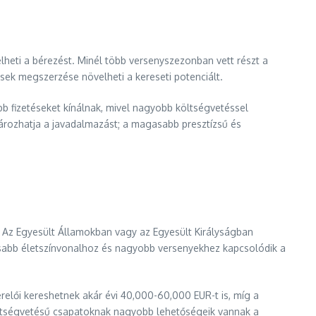
lheti a bérezést. Minél több versenyszezonban vett részt a
ések megszerzése növelheti a kereseti potenciált.
b fizetéseket kínálnak, mivel nagyobb költségvetéssel
ározhatja a javadalmazást; a magasabb presztízsű és
. Az Egyesült Államokban vagy az Egyesült Királyságban
sabb életszínvonalhoz és nagyobb versenyekhez kapcsolódik a
relői kereshetnek akár évi 40,000-60,000 EUR-t is, míg a
költségvetésű csapatoknak nagyobb lehetőségeik vannak a