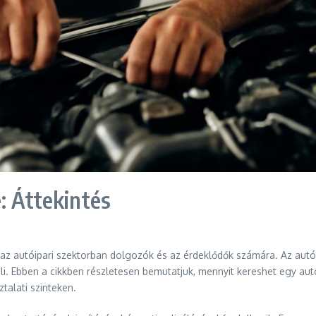
: Áttekintés
t az autóipari szektorban dolgozók és az érdeklődők számára. Az au
li. Ebben a cikkben részletesen bemutatjuk, mennyit kereshet egy autó
talati szinteken.