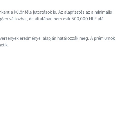
ént a különféle juttatások is. Az alapfizetés az a minimális
ggően változhat, de általában nem esik 500,000 HUF alá
s a versenyek eredményei alapján határozzák meg. A prémiumok
etik.