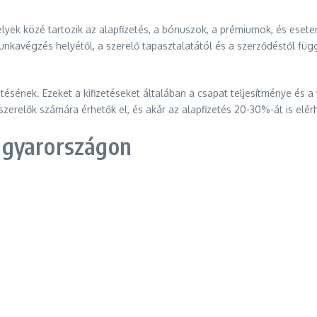
ek közé tartozik az alapfizetés, a bónuszok, a prémiumok, és esetenk
unkavégzés helyétől, a szerelő tapasztalatától és a szerződéstől fü
etésének. Ezeket a kifizetéseket általában a csapat teljesítménye é
zerelők számára érhetők el, és akár az alapfizetés 20-30%-át is elérh
agyarországon