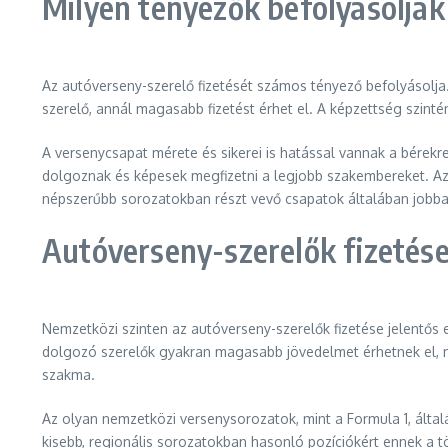
Milyen tényezők befolyásolják 
Az autóverseny-szerelő fizetését számos tényező befolyásolja.
szerelő, annál magasabb fizetést érhet el. A képzettség szinté
A versenycsapat mérete és sikerei is hatással vannak a bérek
dolgoznak és képesek megfizetni a legjobb szakembereket. Az
népszerűbb sorozatokban részt vevő csapatok általában jobban
Autóverseny-szerelők fizetés
Nemzetközi szinten az autóverseny-szerelők fizetése jelentős
dolgozó szerelők gyakran magasabb jövedelmet érhetnek el, 
szakma.
Az olyan nemzetközi versenysorozatok, mint a Formula 1, által
kisebb, regionális sorozatokban hasonló pozíciókért ennek a 