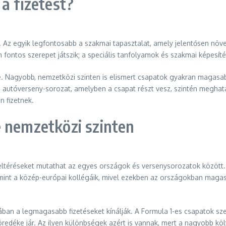
a fizetést?
 Az egyik legfontosabb a szakmai tapasztalat, amely jelentősen növe
n fontos szerepet játszik; a speciális tanfolyamok és szakmai képesít
re. Nagyobb, nemzetközi szinten is elismert csapatok gyakran magasab
 autóverseny-sorozat, amelyben a csapat részt vesz, szintén meghat
 fizetnek.
e nemzetközi szinten
 eltéréseket mutathat az egyes országok és versenysorozatok között
mint a közép-európai kollégáik, mivel ezekben az országokban maga
ában a legmagasabb fizetéseket kínálják. A Formula 1-es csapatok sze
töredéke jár. Az ilyen különbségek azért is vannak, mert a nagyobb 