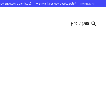
gyetemi adjunktus?
Mennyit keres egy autószerelő?
Mennyit keres egy celebf