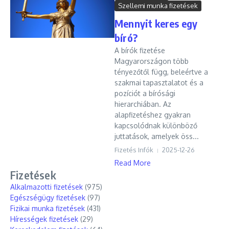
Szellemi munka fizetések
Mennyit keres egy
bíró?
A bírók fizetése
Magyarországon több
tényezőtől függ, beleértve a
szakmai tapasztalatot és a
pozíciót a bírósági
hierarchiában. Az
alapfizetéshez gyakran
kapcsolódnak különböző
juttatások, amelyek öss...
Fizetés Infók
2025-12-26
Read More
Fizetések
Alkalmazotti fizetések
(975)
Egészségügy fizetések
(97)
Fizikai munka fizetések
(431)
Hírességek fizetések
(29)