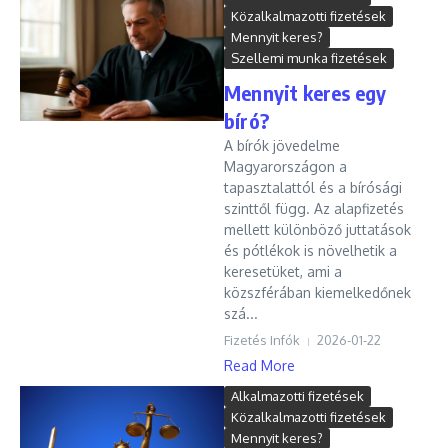
Közalkalmazotti fizetések
Mennyit keres?
Szellemi munka fizetések
Mennyit keres egy
bíró?
A bírók jövedelme
Magyarországon a
tapasztalattól és a bírósági
szinttől függ. Az alapfizetés
mellett különböző juttatások
és pótlékok is növelhetik a
keresetüket, ami a
közszférában kiemelkedőnek
szá...
Fizetés Infók
2026-01-22
Read More
Alkalmazotti fizetések
Közalkalmazotti fizetések
Mennyit keres?