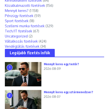
Kereskedelem fizetések
(64)
Közalkalmazotti fizetések
(156)
Mennyit keres?
(1 158)
Pénzügy fizetések
(59)
Sport fizetések
(18)
Szellemi munka fizetések
(329)
Tech/IT fizetések
(67)
Uncategorized
(2)
Vállalkozás fizetések
(424)
Vendéglátás fizetések
(34)
Legújabb fizetés infók
Mennyit keres egy testőr?
1
2026-08-09
Mennyit keres egy sztármenedzser?
2
2026-08-07