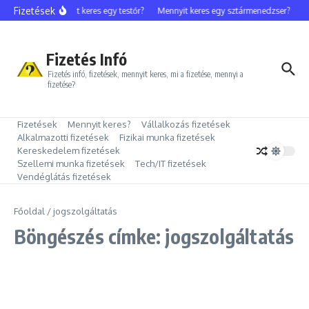
Ugrás a tartalomhoz
Fizetések
Mennyit keres egy testőr?
Mennyit keres egy sztármenedzser?
M
Fizetés Infó
Fizetés infó, fizetések, mennyit keres, mi a fizetése, mennyi a
fizetése?
Fizetések
Mennyit keres?
Vállalkozás fizetések
Alkalmazotti fizetések
Fizikai munka fizetések
Kereskedelem fizetések
Szellemi munka fizetések
Tech/IT fizetések
Vendéglátás fizetések
Főoldal
/
jogszolgáltatás
Böngészés címke: jogszolgáltatás