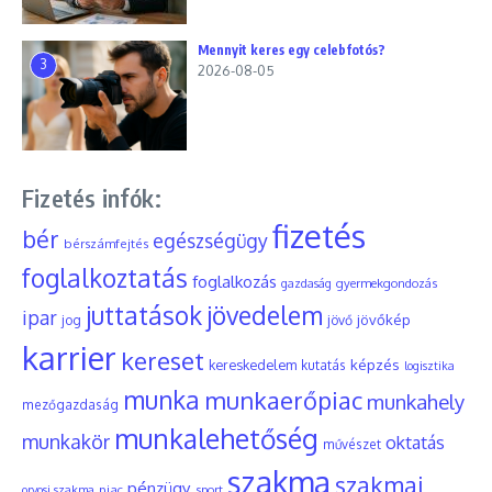
Mennyit keres egy celebfotós?
3
2026-08-05
Fizetés infók:
fizetés
bér
egészségügy
bérszámfejtés
foglalkoztatás
foglalkozás
gyermekgondozás
gazdaság
juttatások
jövedelem
ipar
jövőkép
jog
jövő
karrier
kereset
képzés
kereskedelem
kutatás
logisztika
munka
munkaerőpiac
munkahely
mezőgazdaság
munkalehetőség
munkakör
oktatás
művészet
szakma
szakmai
pénzügy
piac
orvosi szakma
sport