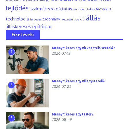
fejlődés
szakmák
szolgáltatás
szórakoztatás
technikus
állás
technológia
tudomány
tervezés
vezetői pozíció
építőipar
álláskeresés
Fizetések:
Mennyit keres egy vízvezeték-szerelő?
1
2026-07-13
Mennyit keres egy villanyszerelő?
2
2026-07-25
Mennyit keres egy testőr?
3
2026-08-09