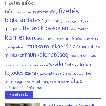
Fizetés infók:
fizetés
bér
egészségügy
bérszámfejtés
foglalkoztatás
foglalkozás
gyermekgondozás
gazdaság
juttatások
jövedelem
ipar
jövőkép
jog
jövő
karrier
kereset
képzés
kereskedelem
kutatás
logisztika
munka
munkaerőpiac
munkahely
mezőgazdaság
munkalehetőség
munkakör
oktatás
művészet
szakma
szakmai
pénzügy
piac
orvosi szakma
sport
fejlődés
szakmák
szolgáltatás
szórakoztatás
technikus
állás
technológia
tudomány
tervezés
vezetői pozíció
építőipar
álláskeresés
Fizetések:
Mennyit keres egy vízvezeték-szerelő?