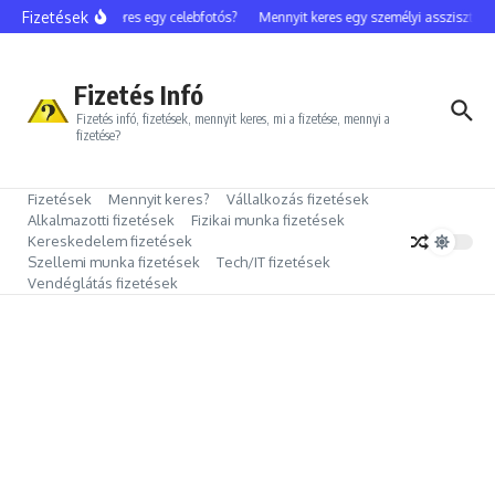
Ugrás a tartalomhoz
Fizetések
Mennyit keres egy celebfotós?
Mennyit keres egy személyi asszisztens?
Fizetés Infó
Fizetés infó, fizetések, mennyit keres, mi a fizetése, mennyi a
fizetése?
Fizetések
Mennyit keres?
Vállalkozás fizetések
Alkalmazotti fizetések
Fizikai munka fizetések
Kereskedelem fizetések
Szellemi munka fizetések
Tech/IT fizetések
Vendéglátás fizetések