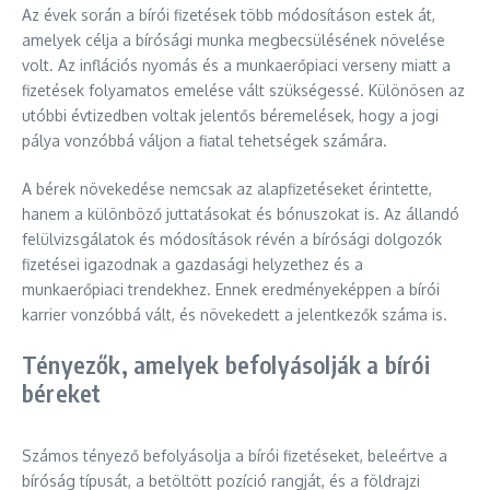
Az évek során a bírói fizetések több módosításon estek át,
amelyek célja a bírósági munka megbecsülésének növelése
volt. Az inflációs nyomás és a munkaerőpiaci verseny miatt a
fizetések folyamatos emelése vált szükségessé. Különösen az
utóbbi évtizedben voltak jelentős béremelések, hogy a jogi
pálya vonzóbbá váljon a fiatal tehetségek számára.
A bérek növekedése nemcsak az alapfizetéseket érintette,
hanem a különböző juttatásokat és bónuszokat is. Az állandó
felülvizsgálatok és módosítások révén a bírósági dolgozók
fizetései igazodnak a gazdasági helyzethez és a
munkaerőpiaci trendekhez. Ennek eredményeképpen a bírói
karrier vonzóbbá vált, és növekedett a jelentkezők száma is.
Tényezők, amelyek befolyásolják a bírói
béreket
Számos tényező befolyásolja a bírói fizetéseket, beleértve a
bíróság típusát, a betöltött pozíció rangját, és a földrajzi