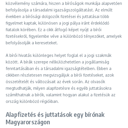
közvélemény számára, hiszen a bíróságok munkája alapvetően
befolyásolja a társadalmi igazságszolgáltatást. Az elmúlt
években a bírósági dolgozók fizetései és juttatásai több
figyelmet kaptak, különösen a jogi pálya iránt érdeklődő
fiatalok körében. Ez a cikk átfogó képet nyújt a bírói
fizetésekről, figyelembe véve a különböző tényezőket, amelyek
befolyásolják a kereseteket.
A bírói hivatás különleges helyet foglal el a jogi szakmák
között. A bírák szerepe nélkülözhetetlen a jogállamiság
fenntartásában és a társadalmi igazságtételben. Ebben a
cikkben részletesen megvizsgáljuk a bírói fizetéseket, azok
összetételét és változásait az évek során. Az olvasók
megtudhatják, milyen alapfizetésre és egyéb juttatásokra
számíthatnak a bírók, valamint hogyan alakul a fizetésük az
ország különböző régióiban.
Alapfizetés és juttatások egy bírónak
Magyarországon