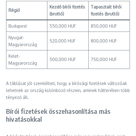
Kezdő bírói fizetés
Tapasztalt bírói
Régió
(bruttó)
fizetés (bruttó)
Budapest
550,000 HUF
850,000 HUF
Nyugat-
520,000 HUF
800,000 HUF
Magyarország
Kelet-
500,000 HUF
750,000 HUF
Magyarország
A táblázat jól szemlélteti, hogy a bírósági fizetések változóak
lehetnek az ország különböző részein, aminek hátterében több
tényező áll.
Bírói fizetések összehasonlítása más
hivatásokkal