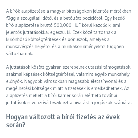
A bírók alapfizetése a magyar bíróságokon jelentős mértékben
függ a szolgálati időtől és a betöltött pozíciótól. Egy kezdő
bíró alapfizetése bruttó 500,000 HUF körül kezdődik, ami
jelentős juttatásokkal egészül ki. Ezek közé tartoznak a
különböző költségtérítések és bónuszok, amelyek a
munkavégzés helyétől és a munkakörülményektől függően
változhatnak.
A juttatások között gyakran szerepelnek utazási támogatások,
szakmai képzések költségtérítései, valamint egyéb munkahelyi
előnyök. Nagyobb városokban magasabb életszínvonal és a
megélhetési költségek miatt a fizetések is emelkedhetnek. Az
alapfizetés mellett a bírói karrier során elérhető további
juttatások is vonzóvá teszik ezt a hivatást a jogászok számára.
Hogyan változott a bírói fizetés az évek
során?