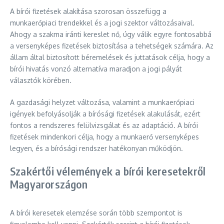
A bírói fizetések alakítása szorosan összefügg a
munkaerőpiaci trendekkel és a jogi szektor változásaival.
Ahogy a szakma iránti kereslet nő, úgy válik egyre fontosabbá
a versenyképes fizetések biztosítása a tehetségek számára. Az
állam által biztosított béremelések és juttatások célja, hogy a
bírói hivatás vonzó alternatíva maradjon a jogi pályát
választók körében.
A gazdasági helyzet változása, valamint a munkaerőpiaci
igények befolyásolják a bírósági fizetések alakulását, ezért
fontos a rendszeres felülvizsgálat és az adaptáció. A bírói
fizetések mindenkori célja, hogy a munkaerő versenyképes
legyen, és a bírósági rendszer hatékonyan működjön.
Szakértői vélemények a bírói keresetekről
Magyarországon
A bírói keresetek elemzése során több szempontot is