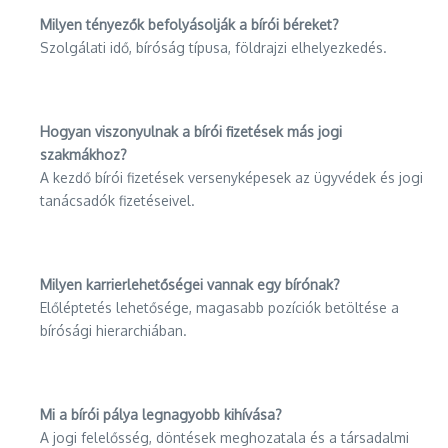
Milyen tényezők befolyásolják a bírói béreket?
Szolgálati idő, bíróság típusa, földrajzi elhelyezkedés.
Hogyan viszonyulnak a bírói fizetések más jogi
szakmákhoz?
A kezdő bírói fizetések versenyképesek az ügyvédek és jogi
tanácsadók fizetéseivel.
Milyen karrierlehetőségei vannak egy bírónak?
Előléptetés lehetősége, magasabb pozíciók betöltése a
bírósági hierarchiában.
Mi a bírói pálya legnagyobb kihívása?
A jogi felelősség, döntések meghozatala és a társadalmi