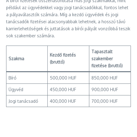
A bírói fizetések összehasonlítása más jogi szakmákkal, mint
például az ügyvédekkel vagy jogi tanácsadókkal, fontos lehet
a pályaválasztók számára. Míg a kezdő ügyvédek és jogi
tanácsadók fizetései alacsonyabbak lehetnek, a hosszú távú
karrierlehetőségek és juttatások a bírói pályát vonzóbbá teszik
sok szakember számára.
Tapasztalt
Kezdő fizetés
Szakma
szakember
(bruttó)
fizetése (bruttó)
Bíró
500,000 HUF
850,000 HUF
Ügyvéd
450,000 HUF
900,000 HUF
Jogi tanácsadó
400,000 HUF
700,000 HUF