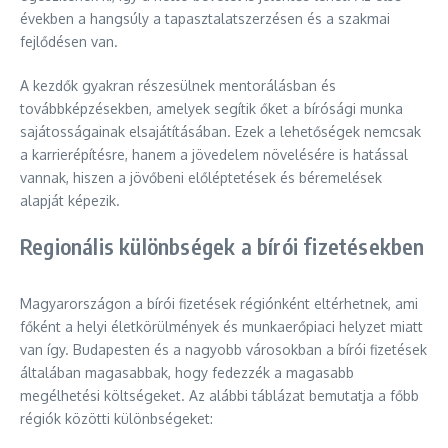
években a hangsúly a tapasztalatszerzésen és a szakmai
fejlődésen van.
A kezdők gyakran részesülnek mentorálásban és
továbbképzésekben, amelyek segítik őket a bírósági munka
sajátosságainak elsajátításában. Ezek a lehetőségek nemcsak
a karrierépítésre, hanem a jövedelem növelésére is hatással
vannak, hiszen a jövőbeni előléptetések és béremelések
alapját képezik.
Regionális különbségek a bírói fizetésekben
Magyarországon a bírói fizetések régiónként eltérhetnek, ami
főként a helyi életkörülmények és munkaerőpiaci helyzet miatt
van így. Budapesten és a nagyobb városokban a bírói fizetések
általában magasabbak, hogy fedezzék a magasabb
megélhetési költségeket. Az alábbi táblázat bemutatja a főbb
régiók közötti különbségeket: