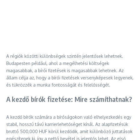
A régiók közötti különbségek szintén jelentősek lehetnek.
Budapesten például, ahol a megélhetési költségek
magasabbak, a bírói fizetések is magasabbak lehetnek. Az
állam célja az, hogy a bírói fizetések versenyképesek legyenek,
és tükrözzék a munka fontosságát és felelősségét.
A kezdő bírók fizetése: Mire számíthatnak?
A kezdő bírók számára a bíróságokon való elhelyezkedés egy
stabil, hosszú távú karrierlehetőséget kínál. Az alapfizetésük
bruttó 500,000 HUF körül kezdődik, amit különböző juttatások
egészítenek ki, így a nettó bevétel is jelentős lehet. Az első