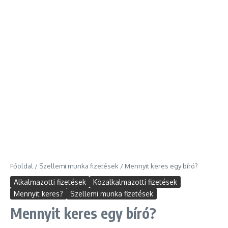
Főoldal
/
Szellemi munka fizetések
/
Mennyit keres egy bíró?
Alkalmazotti fizetések
Közalkalmazotti fizetések
Mennyit keres?
Szellemi munka fizetések
Mennyit keres egy bíró?