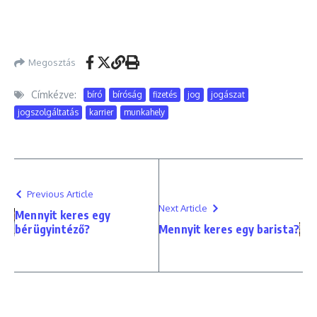
Megosztás
Címkézve:
bíró
bíróság
fizetés
jog
jogászat
jogszolgáltatás
karrier
munkahely
Previous Article
Next Article
Mennyit keres egy
bérügyintéző?
Mennyit keres egy barista?