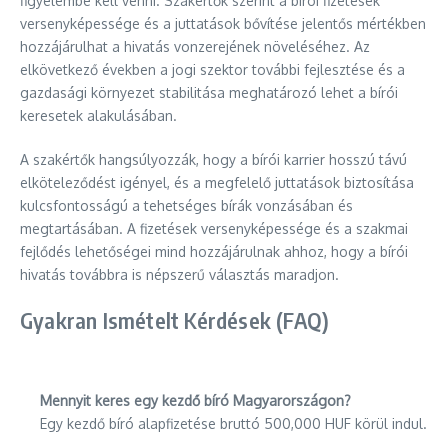
figyelembe kell venni. Szakértők szerint a bírói fizetések
versenyképessége és a juttatások bővítése jelentős mértékben
hozzájárulhat a hivatás vonzerejének növeléséhez. Az
elkövetkező években a jogi szektor további fejlesztése és a
gazdasági környezet stabilitása meghatározó lehet a bírói
keresetek alakulásában.
A szakértők hangsúlyozzák, hogy a bírói karrier hosszú távú
elköteleződést igényel, és a megfelelő juttatások biztosítása
kulcsfontosságú a tehetséges bírák vonzásában és
megtartásában. A fizetések versenyképessége és a szakmai
fejlődés lehetőségei mind hozzájárulnak ahhoz, hogy a bírói
hivatás továbbra is népszerű választás maradjon.
Gyakran Ismételt Kérdések (FAQ)
Mennyit keres egy kezdő bíró Magyarországon?
Egy kezdő bíró alapfizetése bruttó 500,000 HUF körül indul.