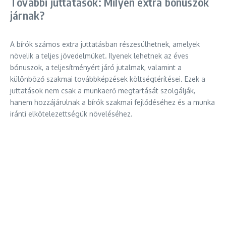
További juttatások: Milyen extra bónuszok
járnak?
A bírók számos extra juttatásban részesülhetnek, amelyek
növelik a teljes jövedelmüket. Ilyenek lehetnek az éves
bónuszok, a teljesítményért járó jutalmak, valamint a
különböző szakmai továbbképzések költségtérítései. Ezek a
juttatások nem csak a munkaerő megtartását szolgálják,
hanem hozzájárulnak a bírók szakmai fejlődéséhez és a munka
iránti elkötelezettségük növeléséhez.