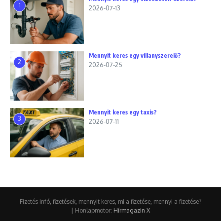
1
2026-07-13
Mennyit keres egy villanyszerelő?
2
2026-07-25
Mennyit keres egy taxis?
3
2026-07-11
Fizetés infó, fizetések, mennyit keres, mi a fizetése, mennyi a fizetése?
| Honlapmotor:
Hírmagazin X