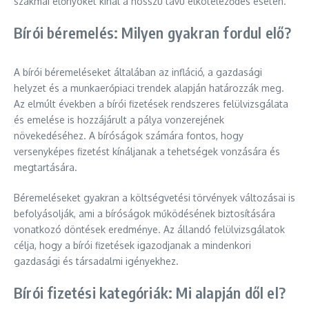
szakmai előnyöket kínál a hosszú távú elköteleződés esetén.
Bírói béremelés: Milyen gyakran fordul elő?
A bírói béremeléseket általában az infláció, a gazdasági
helyzet és a munkaerőpiaci trendek alapján határozzák meg.
Az elmúlt években a bírói fizetések rendszeres felülvizsgálata
és emelése is hozzájárult a pálya vonzerejének
növekedéséhez. A bíróságok számára fontos, hogy
versenyképes fizetést kínáljanak a tehetségek vonzására és
megtartására.
Béremeléseket gyakran a költségvetési törvények változásai is
befolyásolják, ami a bíróságok működésének biztosítására
vonatkozó döntések eredménye. Az állandó felülvizsgálatok
célja, hogy a bírói fizetések igazodjanak a mindenkori
gazdasági és társadalmi igényekhez.
Bírói fizetési kategóriák: Mi alapján dől el?