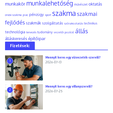
munkalehetőség
munkakör
oktatás
művészet
szakma
szakmai
pénzügy
piac
orvosi szakma
sport
fejlődés
szakmák
szolgáltatás
szórakoztatás
technikus
állás
technológia
tudomány
tervezés
vezetői pozíció
építőipar
álláskeresés
Fizetések:
Mennyit keres egy vízvezeték-szerelő?
1
2026-07-13
Mennyit keres egy villanyszerelő?
2
2026-07-25