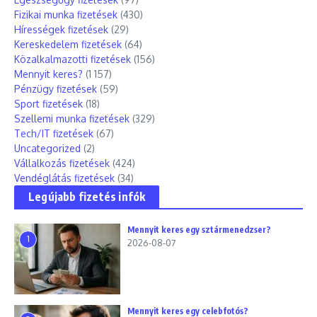
Fizikai munka fizetések
(430)
Hírességek fizetések
(29)
Kereskedelem fizetések
(64)
Közalkalmazotti fizetések
(156)
Mennyit keres?
(1 157)
Pénzügy fizetések
(59)
Sport fizetések
(18)
Szellemi munka fizetések
(329)
Tech/IT fizetések
(67)
Uncategorized
(2)
Vállalkozás fizetések
(424)
Vendéglátás fizetések
(34)
Legújabb fizetés infók
Mennyit keres egy sztármenedzser?
1
2026-08-07
Mennyit keres egy celebfotós?