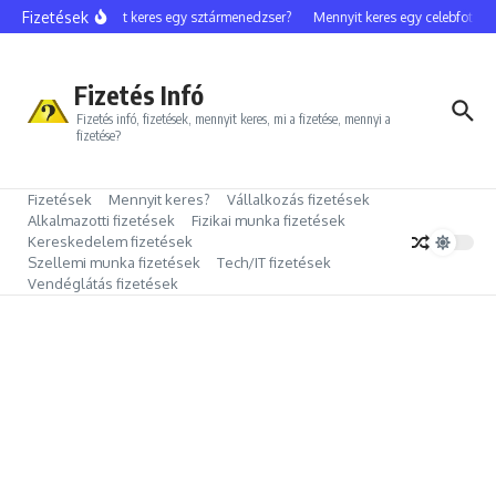
Ugrás a tartalomhoz
Fizetések
Mennyit keres egy sztármenedzser?
Mennyit keres egy celebfotós?
Fizetés Infó
Fizetés infó, fizetések, mennyit keres, mi a fizetése, mennyi a
fizetése?
Fizetések
Mennyit keres?
Vállalkozás fizetések
Alkalmazotti fizetések
Fizikai munka fizetések
Kereskedelem fizetések
Szellemi munka fizetések
Tech/IT fizetések
Vendéglátás fizetések