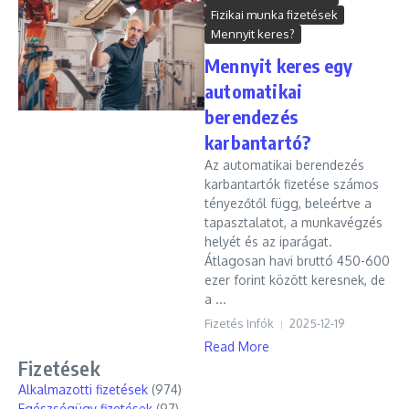
Fizikai munka fizetések
Mennyit keres?
Mennyit keres egy
automatikai
berendezés
karbantartó?
Az automatikai berendezés
karbantartók fizetése számos
tényezőtől függ, beleértve a
tapasztalatot, a munkavégzés
helyét és az iparágat.
Átlagosan havi bruttó 450-600
ezer forint között keresnek, de
a ...
Fizetés Infók
2025-12-19
Read More
Fizetések
Alkalmazotti fizetések
(974)
Egészségügy fizetések
(97)