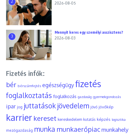
2
2026-08-05
Mennyit keres egy személyi asszisztens?
3
2026-08-03
Fizetés infók:
fizetés
bér
egészségügy
bérszámfejtés
foglalkoztatás
foglalkozás
gyermekgondozás
gazdaság
juttatások
jövedelem
ipar
jövőkép
jog
jövő
karrier
kereset
képzés
kereskedelem
kutatás
logisztika
munka
munkaerőpiac
munkahely
mezőgazdaság