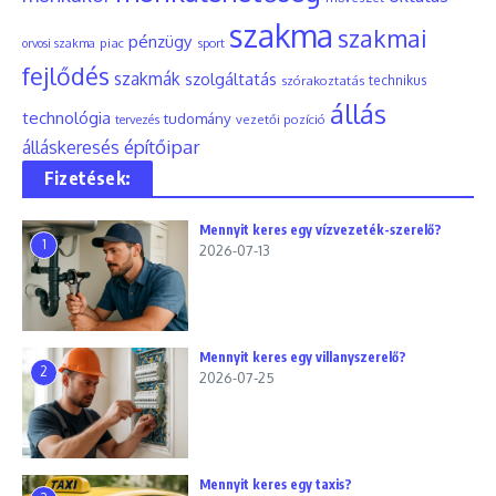
szakma
szakmai
pénzügy
piac
orvosi szakma
sport
fejlődés
szakmák
szolgáltatás
szórakoztatás
technikus
állás
technológia
tudomány
tervezés
vezetői pozíció
építőipar
álláskeresés
Fizetések:
Mennyit keres egy vízvezeték-szerelő?
1
2026-07-13
Mennyit keres egy villanyszerelő?
2
2026-07-25
Mennyit keres egy taxis?