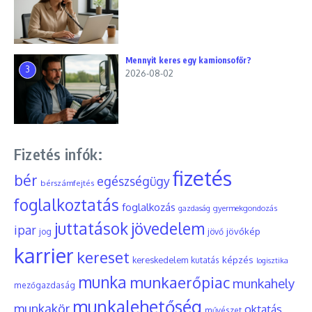
Mennyit keres egy kamionsofőr?
3
2026-08-02
Fizetés infók:
fizetés
bér
egészségügy
bérszámfejtés
foglalkoztatás
foglalkozás
gyermekgondozás
gazdaság
juttatások
jövedelem
ipar
jövőkép
jog
jövő
karrier
kereset
képzés
kereskedelem
kutatás
logisztika
munka
munkaerőpiac
munkahely
mezőgazdaság
munkalehetőség
munkakör
oktatás
művészet