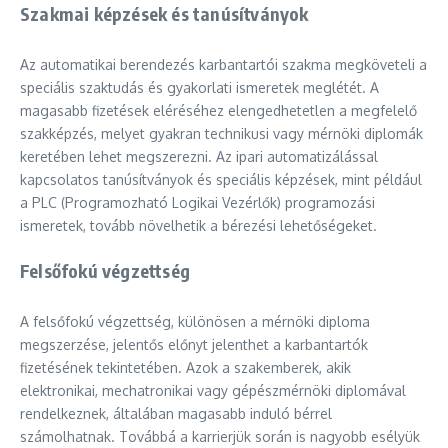
Szakmai képzések és tanúsítványok
Az automatikai berendezés karbantartói szakma megköveteli a
speciális szaktudás és gyakorlati ismeretek meglétét. A
magasabb fizetések eléréséhez elengedhetetlen a megfelelő
szakképzés, melyet gyakran technikusi vagy mérnöki diplomák
keretében lehet megszerezni. Az ipari automatizálással
kapcsolatos tanúsítványok és speciális képzések, mint például
a PLC (Programozható Logikai Vezérlők) programozási
ismeretek, tovább növelhetik a bérezési lehetőségeket.
Felsőfokú végzettség
A felsőfokú végzettség, különösen a mérnöki diploma
megszerzése, jelentős előnyt jelenthet a karbantartók
fizetésének tekintetében. Azok a szakemberek, akik
elektronikai, mechatronikai vagy gépészmérnöki diplomával
rendelkeznek, általában magasabb induló bérrel
számolhatnak. Továbbá a karrierjük során is nagyobb esélyük