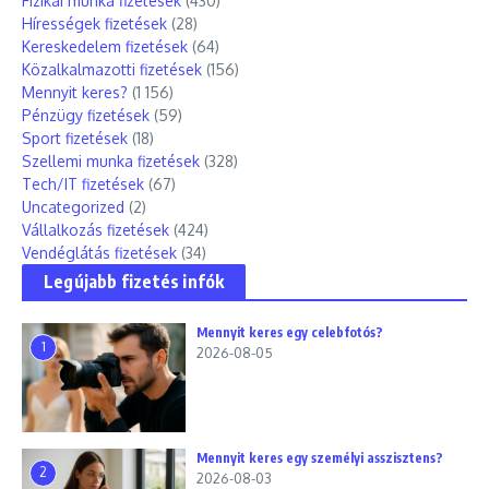
Fizikai munka fizetések
(430)
Hírességek fizetések
(28)
Kereskedelem fizetések
(64)
Közalkalmazotti fizetések
(156)
Mennyit keres?
(1 156)
Pénzügy fizetések
(59)
Sport fizetések
(18)
Szellemi munka fizetések
(328)
Tech/IT fizetések
(67)
Uncategorized
(2)
Vállalkozás fizetések
(424)
Vendéglátás fizetések
(34)
Legújabb fizetés infók
Mennyit keres egy celebfotós?
1
2026-08-05
Mennyit keres egy személyi asszisztens?
2
2026-08-03