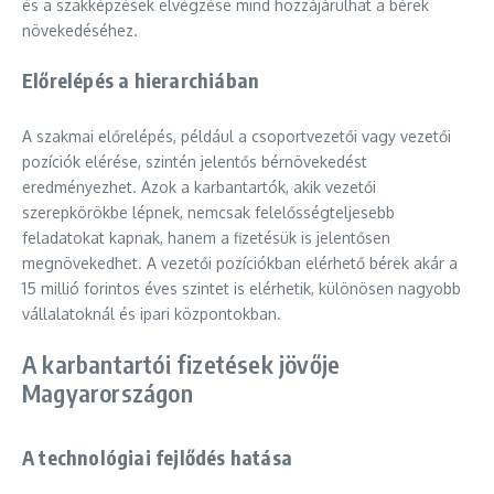
és a szakképzések elvégzése mind hozzájárulhat a bérek
növekedéséhez.
Előrelépés a hierarchiában
A szakmai előrelépés, például a csoportvezetői vagy vezetői
pozíciók elérése, szintén jelentős bérnövekedést
eredményezhet. Azok a karbantartók, akik vezetői
szerepkörökbe lépnek, nemcsak felelősségteljesebb
feladatokat kapnak, hanem a fizetésük is jelentősen
megnövekedhet. A vezetői pozíciókban elérhető bérek akár a
15 millió forintos éves szintet is elérhetik, különösen nagyobb
vállalatoknál és ipari központokban.
A karbantartói fizetések jövője
Magyarországon
A technológiai fejlődés hatása