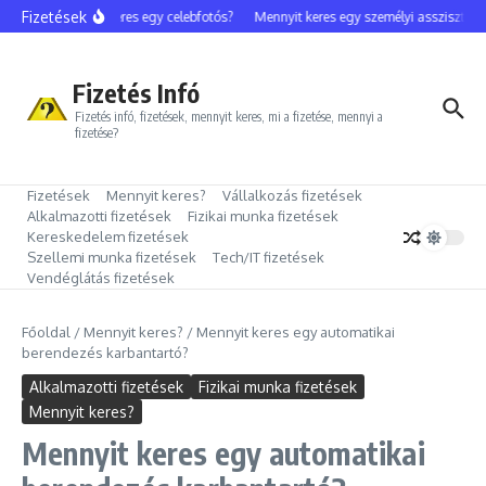
Ugrás a tartalomhoz
Fizetések
Mennyit keres egy celebfotós?
Mennyit keres egy személyi asszisztens?
Fizetés Infó
Fizetés infó, fizetések, mennyit keres, mi a fizetése, mennyi a
fizetése?
Fizetések
Mennyit keres?
Vállalkozás fizetések
Alkalmazotti fizetések
Fizikai munka fizetések
Kereskedelem fizetések
Szellemi munka fizetések
Tech/IT fizetések
Vendéglátás fizetések
Főoldal
/
Mennyit keres?
/
Mennyit keres egy automatikai
berendezés karbantartó?
Alkalmazotti fizetések
Fizikai munka fizetések
Mennyit keres?
Mennyit keres egy automatikai