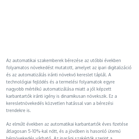
Az automatikai szakemberek bérezése az utóbbi években
folyamatos növekedést mutatott, amelyet az ipari digitalizáció
és az automatizálás iránti növekvő kereslet táplál. A
technológiai fejlődés és a termelési folyamatok egyre
nagyobb mértékű automatizálása miatt a jól képzett
karbantartók iránti igény is dinamikusan növekszik. Ez a
keresletnövekedés közvetlen hatással van a bérezési
trendekre is.
Az elmúlt években az automatikai karbantartók éves fizetése
átlagosan 5-10%-kal nőtt, és a jövőben is hasonló ütemű
bérnövekedés várható. Az iparági szakértők szerint a