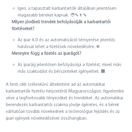
Igen, a tapasztalt karbantartók általában jelentősen
magasabb béreket kapnak. 🧑‍🔧👨‍🔧
Milyen jövőbeli trendek befolyásolják a karbantartói
fizetéseket?
Az ipar 4.0 és az automatizáció térnyerése jelentős
hatással lehet a fizetések növekedésére. 🌐
Mennyire függ a fizetés az iparágól?
Az iparág jelentősen befolyásolja a fizetést, mivel más-
más szaktudást és bérszinteket igényelhet. 🏢
A fenti cikk széleskörű áttekintést ad az automatikai
karbantartók fizetési helyzetéről Magyarországon, figyelembe
véve a legfontosabb tényezőket és trendeket. Az automatikai
berendezés karbantartói szakma jövője ígéretes, és a bérek
várhatóan tovább növekednek a technológiai fejlődés és az
ipari igények növekedésével összhangban.