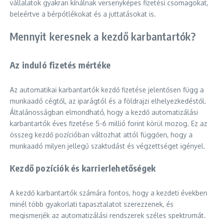
vállalatok gyakran kínálnak versenyképes fizetési csomagokat,
beleértve a bérpótlékokat és a juttatásokat is.
Mennyit keresnek a kezdő karbantartók?
Az induló fizetés mértéke
Az automatikai karbantartók kezdő fizetése jelentősen függ a
munkaadó cégtől, az iparágtól és a földrajzi elhelyezkedéstől.
Általánosságban elmondható, hogy a kezdő automatizálási
karbantartók éves fizetése 5-6 millió forint körül mozog. Ez az
összeg kezdő pozícióban változhat attól függően, hogy a
munkaadó milyen jellegű szaktudást és végzettséget igényel.
Kezdő pozíciók és karrierlehetőségek
A kezdő karbantartók számára fontos, hogy a kezdeti években
minél több gyakorlati tapasztalatot szerezzenek, és
megismerjék az automatizálási rendszerek széles spektrumát.