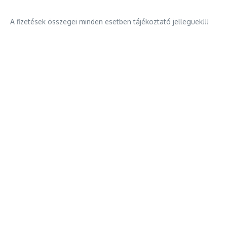
A fizetések összegei minden esetben tájékoztató jellegüek!!!