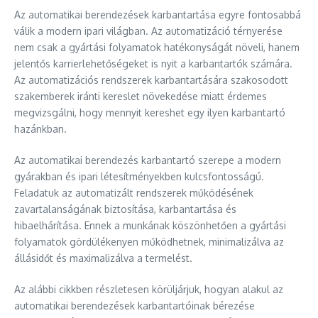
Az automatikai berendezések karbantartása egyre fontosabbá
válik a modern ipari világban. Az automatizáció térnyerése
nem csak a gyártási folyamatok hatékonyságát növeli, hanem
jelentős karrierlehetőségeket is nyit a karbantartók számára.
Az automatizációs rendszerek karbantartására szakosodott
szakemberek iránti kereslet növekedése miatt érdemes
megvizsgálni, hogy mennyit kereshet egy ilyen karbantartó
hazánkban.
Az automatikai berendezés karbantartó szerepe a modern
gyárakban és ipari létesítményekben kulcsfontosságú.
Feladatuk az automatizált rendszerek működésének
zavartalanságának biztosítása, karbantartása és
hibaelhárítása. Ennek a munkának köszönhetően a gyártási
folyamatok gördülékenyen működhetnek, minimalizálva az
állásidőt és maximalizálva a termelést.
Az alábbi cikkben részletesen körüljárjuk, hogyan alakul az
automatikai berendezések karbantartóinak bérezése