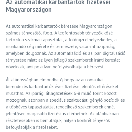
Az automatikai karbantartók fizetései
Magyarországon
Az automatikai karbantartók bérezése Magyarországon
számos tényezőtől függ. A legfontosabb tényezők közé
tartozik a szakmai tapasztalat, a földrajzi elhelyezkedés, a
munkaadó cég mérete és természete, valamint az iparág,
amelyben dolgoznak. Az automatizáció és az ipari digitalizáció
térnyerése miatt az ilyen jellegű szakemberek iránti kereslet
növekszik, ami pozitívan befolyásolhatja a bérezést.
Általánosságban elmondható, hogy az automatikai
berendezés karbantartók éves fizetése jelentős eltéréseket
mutathat. Az iparági átlagfizetések 6-8 millió forint között
mozognak, azonban a speciális szaktudást igénylő pozíciók és
a többéves tapasztalattal rendelkező szakemberek ennél
jelentősen magasabb fizetést is elérhetnek. Az alábbiakban
részletesebben is bemutatjuk, milyen konkrét tényezők
befolyásolják a fizetéseket.