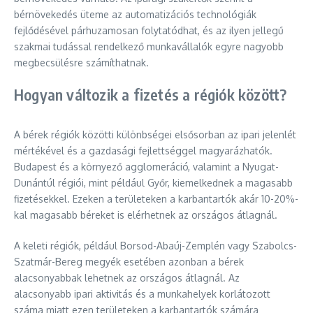
bérnövekedés üteme az automatizációs technológiák
fejlődésével párhuzamosan folytatódhat, és az ilyen jellegű
szakmai tudással rendelkező munkavállalók egyre nagyobb
megbecsülésre számíthatnak.
Hogyan változik a fizetés a régiók között?
A bérek régiók közötti különbségei elsősorban az ipari jelenlét
mértékével és a gazdasági fejlettséggel magyarázhatók.
Budapest és a környező agglomeráció, valamint a Nyugat-
Dunántúl régiói, mint például Győr, kiemelkednek a magasabb
fizetésekkel. Ezeken a területeken a karbantartók akár 10-20%-
kal magasabb béreket is elérhetnek az országos átlagnál.
A keleti régiók, például Borsod-Abaúj-Zemplén vagy Szabolcs-
Szatmár-Bereg megyék esetében azonban a bérek
alacsonyabbak lehetnek az országos átlagnál. Az
alacsonyabb ipari aktivitás és a munkahelyek korlátozott
száma miatt ezen területeken a karbantartók számára