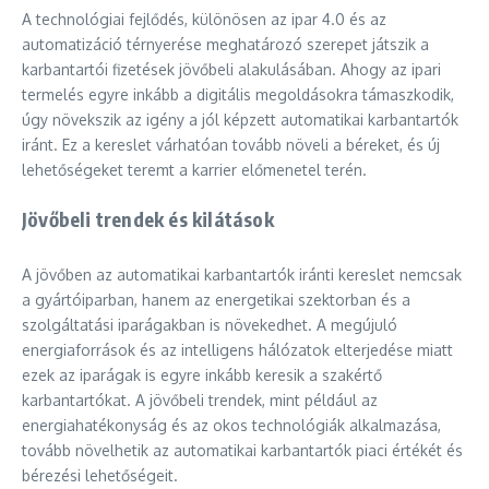
A technológiai fejlődés, különösen az ipar 4.0 és az
automatizáció térnyerése meghatározó szerepet játszik a
karbantartói fizetések jövőbeli alakulásában. Ahogy az ipari
termelés egyre inkább a digitális megoldásokra támaszkodik,
úgy növekszik az igény a jól képzett automatikai karbantartók
iránt. Ez a kereslet várhatóan tovább növeli a béreket, és új
lehetőségeket teremt a karrier előmenetel terén.
Jövőbeli trendek és kilátások
A jövőben az automatikai karbantartók iránti kereslet nemcsak
a gyártóiparban, hanem az energetikai szektorban és a
szolgáltatási iparágakban is növekedhet. A megújuló
energiaforrások és az intelligens hálózatok elterjedése miatt
ezek az iparágak is egyre inkább keresik a szakértő
karbantartókat. A jövőbeli trendek, mint például az
energiahatékonyság és az okos technológiák alkalmazása,
tovább növelhetik az automatikai karbantartók piaci értékét és
bérezési lehetőségeit.