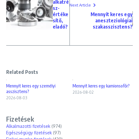
alkatré
Next Article
sz-
értéke
Mennyit keres egy
sítő,
aneszteziológiai
eladó?
szakasszisztens?
Related Posts
Mennyit keres egy személyi
Mennyit keres egy kamionsofőr?
asszisztens?
2026-08-02
2026-08-03
Fizetések
Alkalmazotti fizetések
(974)
Egészségügy fizetések
(97)